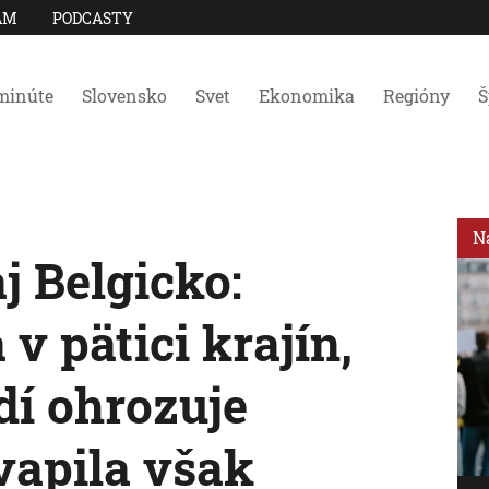
AM
PODCASTY
minúte
Slovensko
Svet
Ekonomika
Regióny
Š
N
j Belgicko:
 pätici krajín,
dí ohrozuje
vapila však