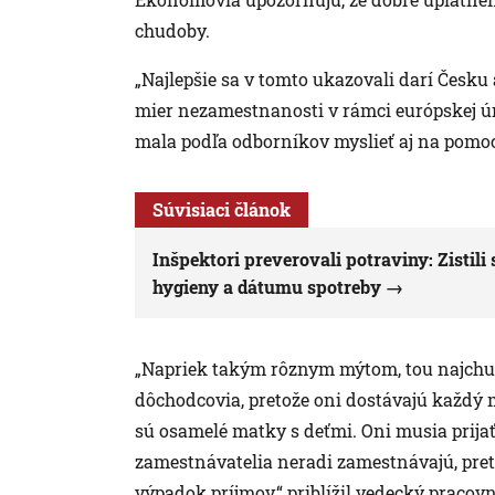
chudoby.
„Najlepšie sa v tomto ukazovali darí Česku 
mier nezamestnanosti v rámci európskej úni
mala podľa odborníkov myslieť aj na pomo
Súvisiaci článok
Inšpektori preverovali potraviny: Zistili
hygieny a dátumu spotreby
„Napriek takým rôznym mýtom, tou najchu
dôchodcovia, pretože oni dostávajú každý
sú osamelé matky s deťmi. Oni musia prijať
zamestnávatelia neradi zamestnávajú, pretož
výpadok príjmov,“ priblížil vedecký praco