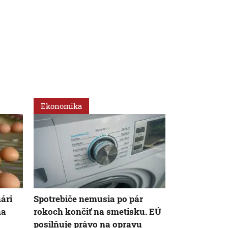
Ekonomika
Ekonomika
mári
Spotrebiče nemusia po pár
Rezort práce
na
rokoch končiť na smetisku. EÚ
rodinnej kar
posilňuje právo na opravu
Opozícia hov