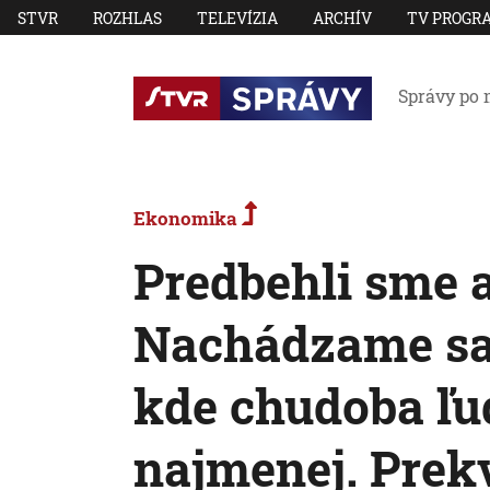
STVR
ROZHLAS
TELEVÍZIA
ARCHÍV
TV PROGR
Správy po 
Ekonomika
Predbehli sme a
Nachádzame sa v
kde chudoba ľu
najmenej. Prek