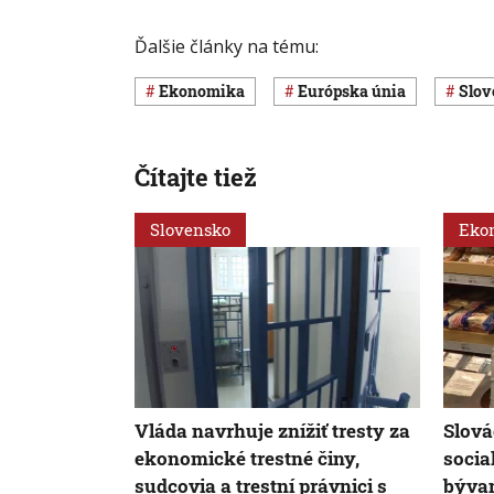
Ďalšie články na tému:
ekonomika
Európska únia
Slo
Čítajte tiež
Slovensko
Eko
Vláda navrhuje znížiť tresty za
Slová
ekonomické trestné činy,
socia
sudcovia a trestní právnici s
bývan