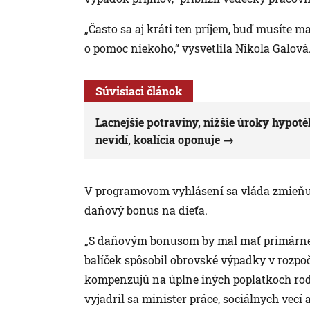
„Často sa aj kráti ten príjem, buď musíte m
o pomoc niekoho,“ vysvetlila Nikola Galová
Súvisiaci článok
Lacnejšie potraviny, nižšie úroky hypot
nevidí, koalícia oponuje
V programovom vyhlásení sa vláda zmieňuje
daňový bonus na dieťa.
„S daňovým bonusom by mal mať primárne p
balíček spôsobil obrovské výpadky v rozpo
kompenzujú na úplne iných poplatkoch rodin
vyjadril sa minister práce, sociálnych vecí