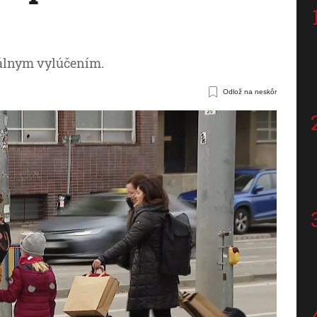
álnym vylúčením.
Odlož na neskôr