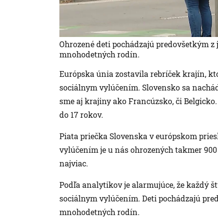
Ohrozené deti pochádzajú predovšetkým z 
mnohodetných rodín.
Európska únia zostavila rebríček krajín, k
sociálnym vylúčením. Slovensko sa nachádz
sme aj krajiny ako Francúzsko, či Belgick
do 17 rokov.
Piata priečka Slovenska v európskom prie
vylúčením je u nás ohrozených takmer 900 0
najviac.
Podľa analytikov je alarmujúce, že každý š
sociálnym vylúčením. Deti pochádzajú pre
mnohodetných rodín.