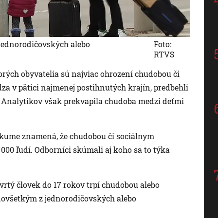
jednorodičovských alebo
Foto:
RTVS
torých obyvatelia sú najviac ohrození chudobou či
a v pätici najmenej postihnutých krajín, predbehli
o. Analytikov však prekvapila chudoba medzi deťmi
skume znamená, že chudobou či sociálnym
00 ľudí. Odborníci skúmali aj koho sa to týka
tvrtý človek do 17 rokov trpí chudobou alebo
dovšetkým z jednorodičovských alebo