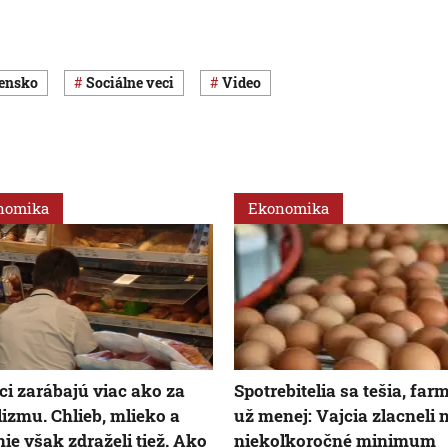
vensko
Sociálne veci
Video
nomika
Ekonomika
ci zarábajú viac ako za
Spotrebitelia sa tešia, far
lizmu. Chlieb, mlieko a
už menej: Vajcia zlacneli 
ie však zdraželi tiež. Ako
niekoľkoročné minimum