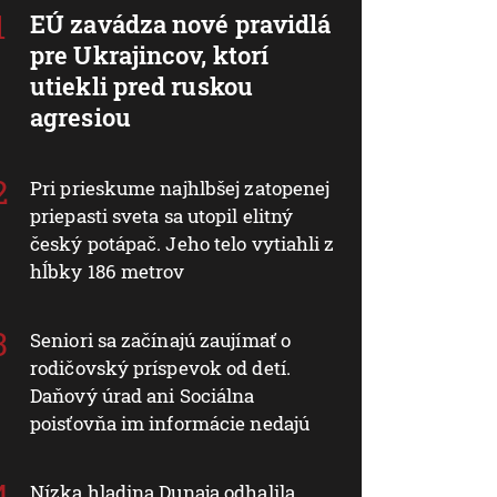
EÚ zavádza nové pravidlá
pre Ukrajincov, ktorí
utiekli pred ruskou
agresiou
Pri prieskume najhlbšej zatopenej
priepasti sveta sa utopil elitný
český potápač. Jeho telo vytiahli z
hĺbky 186 metrov
Seniori sa začínajú zaujímať o
rodičovský príspevok od detí.
Daňový úrad ani Sociálna
poisťovňa im informácie nedajú
Nízka hladina Dunaja odhalila