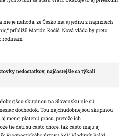
a nie je náhoda, že Česko má aj jednu z najnižších
e,“ priblížil Marián Kočiš. Nová vláda by preto
c rodinám.
 stovky nedostatkov, najčastejšie sa týkali
dobnejšou skupinou na Slovensku nie sú
 mesiac dôchodok. Tou najchudobnejšou skupinou
 aj menej platenú prácu, pretože ich
e tie deti sú často choré, tak často majú aj
vník Prognostického ústavu SAV Vladimír Baláž.