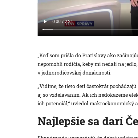
„Keď som prišla do Bratislavy ako začínajúc
nepomohli rodičia, keby mi nedali na jedlo
v jednorodičovskej domácnosti.
„Vidíme, že tieto deti častokrát pochádzaj
aj so vzdelávaním. Ak ich nedokážeme efek
ich potenciál,“ uviedol makroekonomický a
Najlepšie sa darí Č
Ekonómovia upozorňujú, že dobré uplatnenie