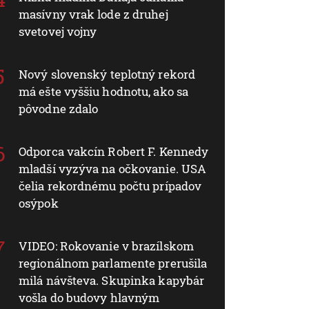
masívny vrak lode z druhej
svetovej vojny
Nový slovenský teplotný rekord
má ešte vyššiu hodnotu, ako sa
pôvodne zdalo
Odporca vakcín Robert F. Kennedy
mladší vyzýva na očkovanie. USA
čelia rekordnému počtu prípadov
osýpok
VIDEO: Rokovanie v brazílskom
regionálnom parlamente prerušila
milá návšteva. Skupinka kapybár
vošla do budovy hlavným