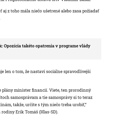
ať aj z toho mála niečo ušetrené alebo zasa požiadať
.
ék: Opozícia takéto opatrenia v programe vlády
 len o tom, že nastaví sociálne spravodlivejší
lány minister financií. Viete, ten prorodinný
čtoch samosprávam a tie samosprávy si to teraz
ám, takže, určite s tým niečo treba urobiť,“
 a rodiny Erik Tomáš (Hlas-SD).