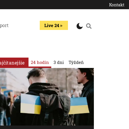
Kontakt
port
Live 24
24 hodín
3 dni
Týždeň
ajčítanejšie