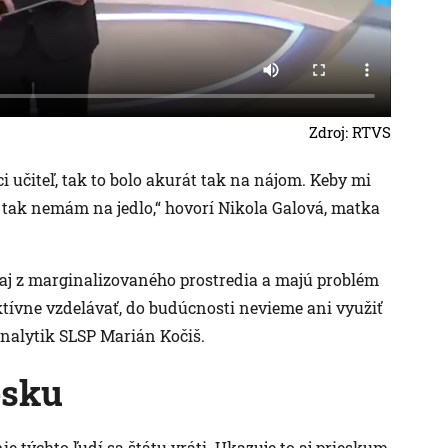
Zdroj: RTVS
i učiteľ, tak to bolo akurát tak na nájom. Keby mi
, tak nemám na jedlo,“ hovorí Nikola Galová, matka
ú aj z marginalizovaného prostredia a majú problém
tívne vzdelávať, do budúcnosti nevieme ani využiť
nalytik SLSP Marián Kočiš.
esku
 týchto ľudí sa štátu vráti. Ukazuje to aj prieskum