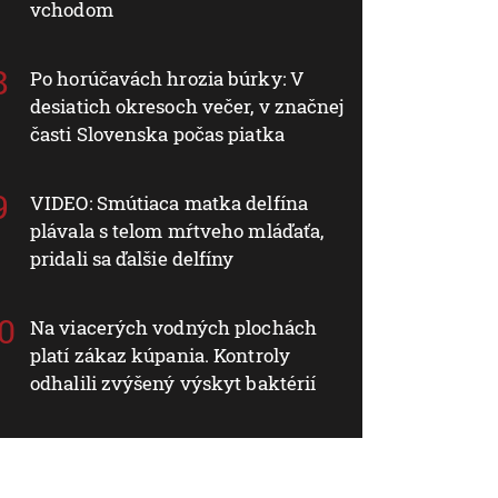
vchodom
Po horúčavách hrozia búrky: V
desiatich okresoch večer, v značnej
časti Slovenska počas piatka
VIDEO: Smútiaca matka delfína
plávala s telom mŕtveho mláďaťa,
pridali sa ďalšie delfíny
Na viacerých vodných plochách
platí zákaz kúpania. Kontroly
odhalili zvýšený výskyt baktérií