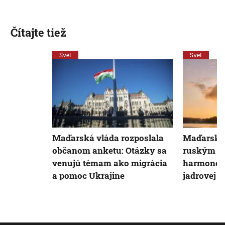
Čítajte tiež
Svet
Svet
Maďarská vláda rozposlala
Maďarsko 
občanom anketu: Otázky sa
ruským R
venujú témam ako migrácia
harmonogr
a pomoc Ukrajine
jadrovej e