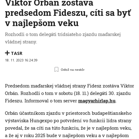
Viktor Orbán zostáva
predsedom Fideszu, cíti sa byť
v najlepšom veku
Rozhodli o tom delegáti tridsiateho zjazdu maďarskej
vládnej strany.
TASR
18. 11. 2023 16:24:39
Odlož na neskôr
Predsedom maďarskej vládnej strany Fidesz zostáva Viktor
Orbán. Rozhodli o tom v sobotu (18. 11.) delegáti 30. zjazdu
Fideszu. Informoval o tom server
magyarhirlap.hu
.
Orbán účastníkom zjazdu v priestoroch budapeštianskeho
výstaviska Hungexpo po potvrdení vo funkcii lídra strany
povedal, že sa cíti na túto funkciu, že je v najlepšom veku,
a že aj v roku 2025 bude v najlepšom veku a v najlepšom