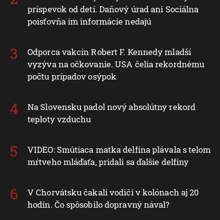
príspevok od detí. Daňový úrad ani Sociálna
poisťovňa im informácie nedajú
Odporca vakcín Robert F. Kennedy mladší
vyzýva na očkovanie. USA čelia rekordnému
počtu prípadov osýpok
Na Slovensku padol nový absolútny rekord
teploty vzduchu
VIDEO: Smútiaca matka delfína plávala s telom
mŕtveho mláďaťa, pridali sa ďalšie delfíny
V Chorvátsku čakali vodiči v kolónach aj 20
hodín. Čo spôsobilo dopravný nával?