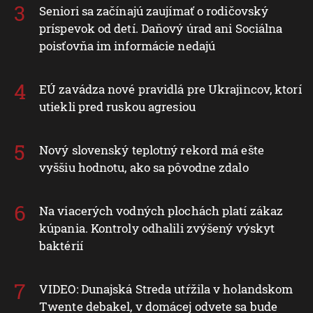
Seniori sa začínajú zaujímať o rodičovský
príspevok od detí. Daňový úrad ani Sociálna
poisťovňa im informácie nedajú
EÚ zavádza nové pravidlá pre Ukrajincov, ktorí
utiekli pred ruskou agresiou
Nový slovenský teplotný rekord má ešte
vyššiu hodnotu, ako sa pôvodne zdalo
Na viacerých vodných plochách platí zákaz
kúpania. Kontroly odhalili zvýšený výskyt
baktérií
VIDEO: Dunajská Streda utŕžila v holandskom
Twente debakel, v domácej odvete sa bude