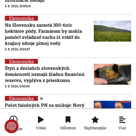
informácie nedajú
5. 8. 2026, 19:08:24
Ekonomika
Na Slovensku zarastá 300-tisíc
hektárov pôdy. Farmárom by mohla
pomôcť zvládnuť sucho či vrátiť do
krajiny zdroje pitnej vody
5. 8. 2026, 15:04:57
Ekonomika
Štyri z desiatich slovenských
domácností nemajú žiadnu finančnú
rezervu, vyplýva z prieskumu
5. 8. 2026, 6:00:00
Ekonomika
Počet falošných PN sa znižuje: Nový
systém Sociálnej poisťovni ušetril
desiatky miliónov eur
4. 8. 2026, 19:11:30
Viac
Videá
Odložené
Najčítanejšie
Po minúte
Ekonomika