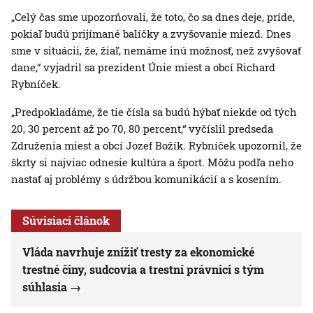
„Celý čas sme upozorňovali, že toto, čo sa dnes deje, príde,
pokiaľ budú prijímané balíčky a zvyšovanie miezd. Dnes
sme v situácii, že, žiaľ, nemáme inú možnosť, než zvyšovať
dane,“ vyjadril sa prezident Únie miest a obcí Richard
Rybníček.
„Predpokladáme, že tie čísla sa budú hýbať niekde od tých
20, 30 percent až po 70, 80 percent,“ vyčíslil predseda
Združenia miest a obcí Jozef Božík. Rybníček upozornil, že
škrty si najviac odnesie kultúra a šport. Môžu podľa neho
nastať aj problémy s údržbou komunikácií a s kosením.
Súvisiaci článok
Vláda navrhuje znížiť tresty za ekonomické
trestné činy, sudcovia a trestní právnici s tým
súhlasia