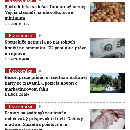
Ekonomika
Spotrebitelia sa tešia, farmári už menej:
Vajcia zlacneli na niekoľkoročné
minimum
6. 8. 2026, 19:14:05
Ekonomika
Spotrebiče nemusia po pár rokoch
končiť na smetisku. EÚ posilňuje právo
na opravu
6. 8. 2026, 13:44:01
Ekonomika
Rezort práce prišiel s návrhom rodinnej
karty so zľavami. Opozícia hovorí o
marketingovom ťahu
5. 8. 2026, 19:14:20
Ekonomika
Seniori sa začínajú zaujímať o
rodičovský príspevok od detí. Daňový
úrad ani Sociálna poisťovňa im