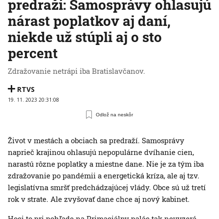
predraží: Samosprávy ohlasujú
nárast poplatkov aj daní,
niekde už stúpli aj o sto
percent
Zdražovanie netrápi iba Bratislavčanov.
RTVS
19. 11. 2023 20:31:08
Odlož na neskôr
Život v mestách a obciach sa predraží. Samosprávy
naprieč krajinou ohlasujú nepopulárne dvíhanie cien,
narastú rôzne poplatky a miestne dane. Nie je za tým iba
zdražovanie po pandémii a energetická kríza, ale aj tzv.
legislatívna smršť predchádzajúcej vlády. Obce sú už tretí
rok v strate. Ale zvyšovať dane chce aj nový kabinet.
Hoci to pri pohľade na Primaciálny palác tak nevyzerá,