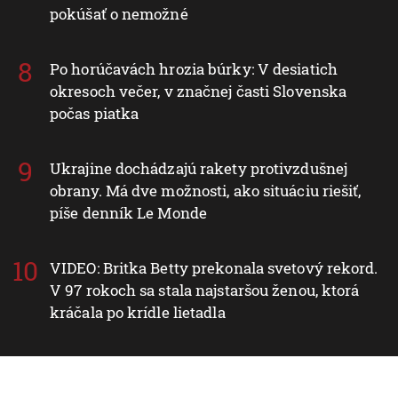
pokúšať o nemožné
Po horúčavách hrozia búrky: V desiatich
okresoch večer, v značnej časti Slovenska
počas piatka
Ukrajine dochádzajú rakety protivzdušnej
obrany. Má dve možnosti, ako situáciu riešiť,
píše denník Le Monde
VIDEO: Britka Betty prekonala svetový rekord.
V 97 rokoch sa stala najstaršou ženou, ktorá
kráčala po krídle lietadla