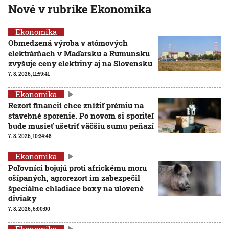
Nové v rubrike Ekonomika
Ekonomika
Obmedzená výroba v atómových
elektrárňach v Maďarsku a Rumunsku
zvyšuje ceny elektriny aj na Slovensku
7. 8. 2026, 11:59:41
Ekonomika
Rezort financií chce znížiť prémiu na
stavebné sporenie. Po novom si sporiteľ
bude musieť ušetriť väčšiu sumu peňazí
7. 8. 2026, 10:34:48
Ekonomika
Poľovníci bojujú proti africkému moru
ošípaných, agrorezort im zabezpečil
špeciálne chladiace boxy na ulovené
diviaky
7. 8. 2026, 6:00:00