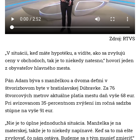
Zdroj: RTVS
„V situácii, keď máte hypotéku, a vidíte, ako sa zvyšujú
ceny v obchodoch, tak je to niekedy natesno,“ hovorí jeden
z obyvateľov hlavného mesta.
Pán Adam býva s manželkou a dvoma deťmi v
štvorizbovom byte v bratislavskej Dúbravke. Za 76
štvorcových metrov aktuálne platia mestu daň vyše 68 eur.
Pri avizovanom 35-percentnom zvýšení im ročná sadzba
stúpne na vyše 91 eur.
„Nie je to úplne jednoduchá situácia. Manželka je na
materskej, takže je to niekedy napínavé. Keď sa to má ešte
zvyšovať, čo nám ostáva. Budeme sa s tým musieť zmieriť,“