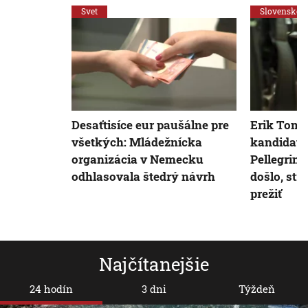
Svet
Slovensko
Desaťtisíce eur paušálne pre
Erik Tomá
všetkých: Mládežnícka
kandidatú
organizácia v Nemecku
Pellegrini
odhlasovala štedrý návrh
došlo, str
prežiť
Najčítanejšie
24 hodín
3 dni
Týždeň