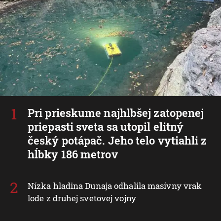
Pri prieskume najhlbšej zatopenej
priepasti sveta sa utopil elitný
český potápač. Jeho telo vytiahli z
hĺbky 186 metrov
Nízka hladina Dunaja odhalila masívny vrak
lode z druhej svetovej vojny