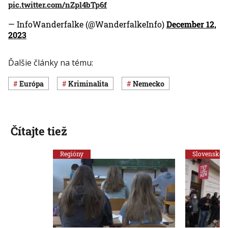
pic.twitter.com/nZpl4bTp6f
— InfoWanderfalke (@WanderfalkeInfo)
December 12,
2023
Ďalšie články na tému:
Európa
Kriminalita
Nemecko
Čítajte tiež
Regióny
Slovensko