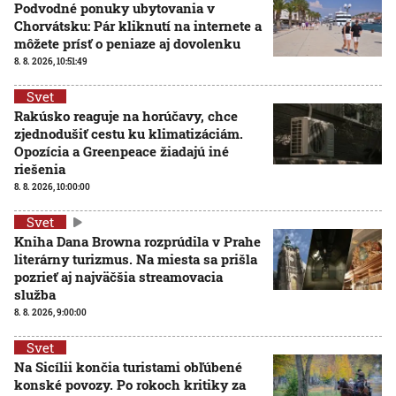
Podvodné ponuky ubytovania v
Chorvátsku: Pár kliknutí na internete a
môžete prísť o peniaze aj dovolenku
8. 8. 2026, 10:51:49
Svet
Rakúsko reaguje na horúčavy, chce
zjednodušiť cestu ku klimatizáciám.
Opozícia a Greenpeace žiadajú iné
riešenia
8. 8. 2026, 10:00:00
Svet
Kniha Dana Browna rozprúdila v Prahe
literárny turizmus. Na miesta sa prišla
pozrieť aj najväčšia streamovacia
služba
8. 8. 2026, 9:00:00
Svet
Na Sicílii končia turistami obľúbené
konské povozy. Po rokoch kritiky za