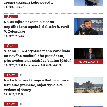
zrejme ukrajinského pôvodu
8. 8. 2026, 17:52:27
Svet
Na Ukrajine nezostala žiadna
nepoškodená tepelná elektráreň, tvrdí
V. Zelenskyj
8. 8. 2026, 15:34:46
Svet
Vládna TISZA vybrala meno kandidáta
na nového maďarského prezidenta,
jeho zvolenie sa očakáva budúci týždeň
AKTUALIZOVANÉ
8. 8. 2026, 13:51:54
Aktualizované:
8. 8. 2026, 14:49:00
Svet
Nízka hladina Dunaja odhalila aj nové
termálne pramene, objav vyvoláva u
vedcov aj obavy
8. 8. 2026, 11:30:31
Svet