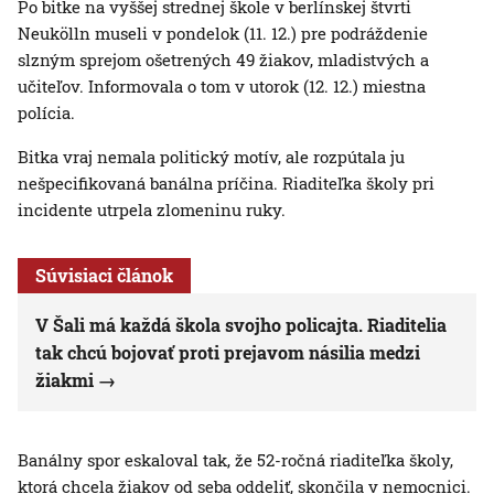
Po bitke na vyššej strednej škole v berlínskej štvrti
Neukölln museli v pondelok (11. 12.) pre podráždenie
slzným sprejom ošetrených 49 žiakov, mladistvých a
učiteľov. Informovala o tom v utorok (12. 12.) miestna
polícia.
Bitka vraj nemala politický motív, ale rozpútala ju
nešpecifikovaná banálna príčina. Riaditeľka školy pri
incidente utrpela zlomeninu ruky.
Súvisiaci článok
V Šali má každá škola svojho policajta. Riaditelia
tak chcú bojovať proti prejavom násilia medzi
žiakmi
Banálny spor eskaloval tak, že 52-ročná riaditeľka školy,
ktorá chcela žiakov od seba oddeliť, skončila v nemocnici.