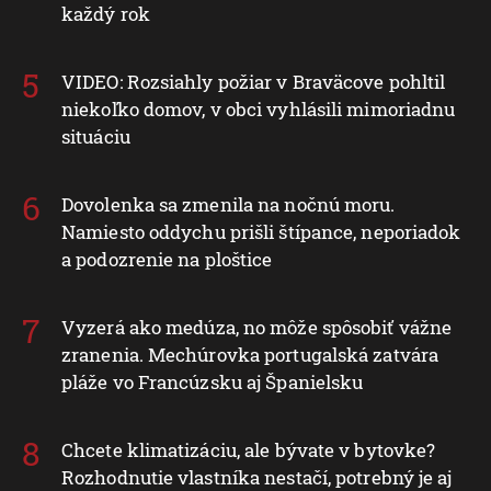
každý rok
VIDEO: Rozsiahly požiar v Braväcove pohltil
niekoľko domov, v obci vyhlásili mimoriadnu
situáciu
Dovolenka sa zmenila na nočnú moru.
Namiesto oddychu prišli štípance, neporiadok
a podozrenie na ploštice
Vyzerá ako medúza, no môže spôsobiť vážne
zranenia. Mechúrovka portugalská zatvára
pláže vo Francúzsku aj Španielsku
Chcete klimatizáciu, ale bývate v bytovke?
Rozhodnutie vlastníka nestačí, potrebný je aj