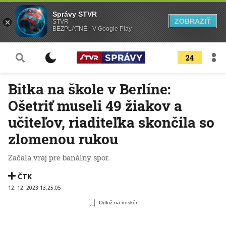
Správy STVR
ZOBRAZIŤ
STVR
BEZPLATNÉ - V Google Play
24
Bitka na škole v Berlíne:
Ošetriť museli 49 žiakov a
učiteľov, riaditeľka skončila so
zlomenou rukou
Začala vraj pre banálny spor.
ČTK
12. 12. 2023 13:25:05
Odlož na neskôr