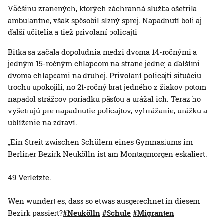
Väčšinu zranených, ktorých záchranná služba ošetrila
ambulantne, však spôsobil slzný sprej. Napadnutí boli aj
ďalší učitelia a tiež privolaní policajti.
Bitka sa začala dopoludnia medzi dvoma 14-ročnými a
jedným 15-ročným chlapcom na strane jednej a ďalšími
dvoma chlapcami na druhej. Privolaní policajti situáciu
trochu upokojili, no 21-ročný brat jedného z žiakov potom
napadol strážcov poriadku päsťou a urážal ich. Teraz ho
vyšetrujú pre napadnutie policajtov, vyhrážanie, urážku a
ublíženie na zdraví.
„Ein Streit zwischen Schülern eines Gymnasiums im
Berliner Bezirk Neukölln ist am Montagmorgen eskaliert.
49 Verletzte.
Wen wundert es, dass so etwas ausgerechnet in diesem
Bezirk passiert?
#Neukölln
#Schule
#Migranten