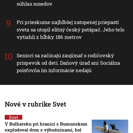
súhlas susedov
Pri prieskume najhlbšej zatopenej priepasti
sveta sa utopil elitný český potápač. Jeho telo
vytiahli z hĺbky 186 metrov
Seniori sa začínajú zaujímať o rodičovský
príspevok od detí. Daňový úrad ani Sociálna
poisťovňa im informácie nedajú
Nové v rubrike Svet
Svet
V Bulharsku pri hranici s Rumunskom
explodoval dron s výbušninami, bol