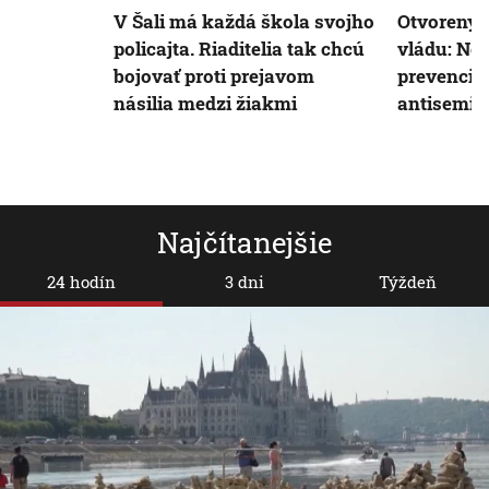
V Šali má každá škola svojho
Otvorený l
policajta. Riaditelia tak chcú
vládu: Ne
bojovať proti prejavom
prevenciu 
násilia medzi žiakmi
antisemit
Najčítanejšie
24 hodín
3 dni
Týždeň