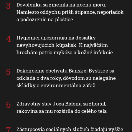
Dovolenka sa zmenila na nočnú moru.
Namiesto oddychu prišli štípance, neporiadok
a podozrenie na ploštice
Hygienici upozorňujú na desiatky
nevyhovujúcich kúpalísk. K najväčším
hrozbám patria mykóza a kožné infekcie
Dokončenie obchvatu Banskej Bystrice sa
odkladá o dva roky, dôvodom sú nelegálne
skládky a environmentálna záťaž
Zdravotný stav Joea Bidena sa zhoršil,
rakovina sa mu rozšírila do celého tela
Zástupcovia sociálnych služieb žiadajú vyššie