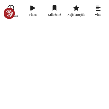
Nové v rubrike Regióny
Viac
Videá
Odložené
Najčítanejšie
Po minúte
Regióny
Má takmer 90 rokov a stále pomáha
druhým, spolu s ďalšími seniorkami si
založila občianske združenie
9. 8. 2026, 19:43:49
Regióny
Medveď vo Valčianskej doline napadol
cyklistu. Muž utrpel viaceré zranenia a
skončil v nemocnici
9. 8. 2026, 13:47:48
Regióny
V každej triede malý záchranár:
Košický projekt učí deti, ako reagovať
pri úrazoch a v krízových situáciách
9. 8. 2026, 13:32:27