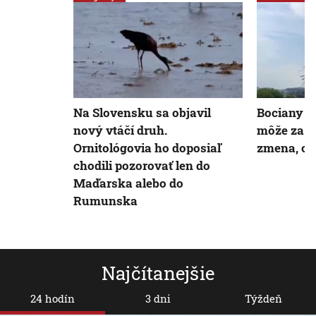
Na Slovensku sa objavil
Bociany li
nový vtáčí druh.
môže za t
Ornitológovia ho doposiaľ
zmena, od
chodili pozorovať len do
Maďarska alebo do
Rumunska
Najčítanejšie
24 hodín
3 dni
Týždeň