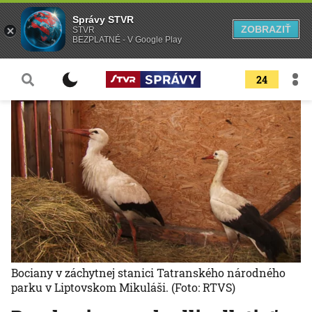
Správy STVR
ZOBRAZIŤ
STVR
BEZPLATNÉ - V Google Play
24
Bociany v záchytnej stanici Tatranského národného
parku v Liptovskom Mikuláši.
(Foto: RTVS)