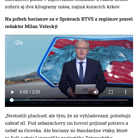
zožerú aj dva kilogramy mäsa, najmä kuracích krkov.
Na príbeh bocianov sa v Správach RTVS z regiónov pozrel
redaktor Milan Velecký:
„Nestratili plachosť, ale tým, že sú vyhladované, potrebujú
nabrať síl. Pud sebazáchovy im hovorí prijímať potravu a
nebáť sa človeka. Ale bociany sú štandardne vtáky, ktoré
sa ľudí neboja,“ vysvetlila zoologička Tatranského