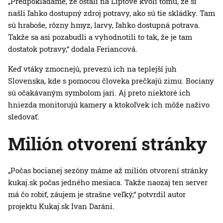
„Predpokladáme, že ostali na Liptove kvôli tomu, že si
našli ľahko dostupný zdroj potravy, ako sú tie skládky. Tam
sú hraboše, rôzny hmyz, larvy, ľahko dostupná potrava.
Takže sa asi pozabudli a vyhodnotili to tak, že je tam
dostatok potravy,“ dodala Feriancová.
Keď vtáky zmocnejú, prevezú ich na teplejší juh
Slovenska, kde s pomocou človeka prečkajú zimu. Bociany
sú očakávaným symbolom jari. Aj preto niektoré ich
hniezda monitorujú kamery a ktokoľvek ich môže naživo
sledovať.
Milión otvorení stránky
„Počas bocianej sezóny máme až milión otvorení stránky
kukaj.sk počas jedného mesiaca. Takže naozaj ten server
má čo robiť, záujem je strašne veľký,“ potvrdil autor
projektu Kukaj.sk Ivan Daráni.