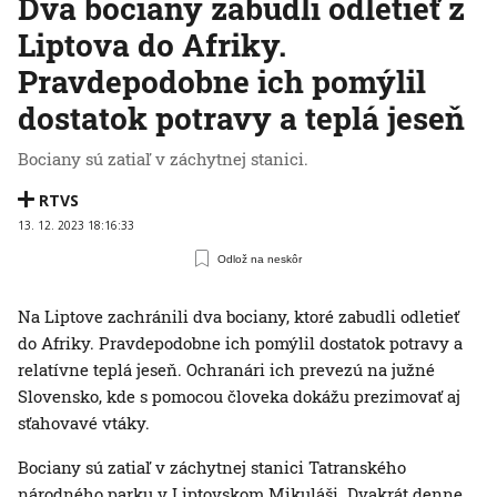
Dva bociany zabudli odletieť z
Liptova do Afriky.
Pravdepodobne ich pomýlil
dostatok potravy a teplá jeseň
Bociany sú zatiaľ v záchytnej stanici.
RTVS
13. 12. 2023 18:16:33
Odlož na neskôr
Na Liptove zachránili dva bociany, ktoré zabudli odletieť
do Afriky. Pravdepodobne ich pomýlil dostatok potravy a
relatívne teplá jeseň. Ochranári ich prevezú na južné
Slovensko, kde s pomocou človeka dokážu prezimovať aj
sťahovavé vtáky.
Bociany sú zatiaľ v záchytnej stanici Tatranského
národného parku v Liptovskom Mikuláši. Dvakrát denne