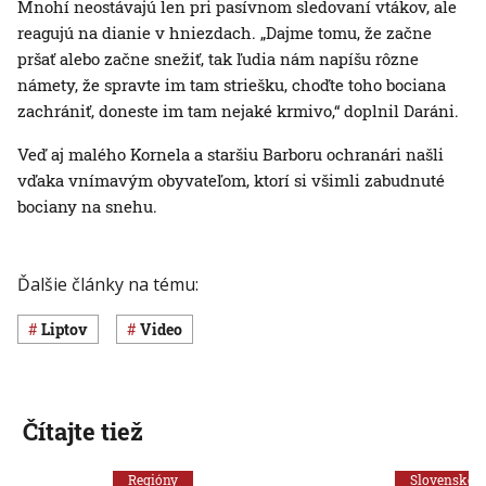
Mnohí neostávajú len pri pasívnom sledovaní vtákov, ale
reagujú na dianie v hniezdach. „Dajme tomu, že začne
pršať alebo začne snežiť, tak ľudia nám napíšu rôzne
námety, že spravte im tam striešku, choďte toho bociana
zachrániť, doneste im tam nejaké krmivo,“ doplnil Daráni.
Veď aj malého Kornela a staršiu Barboru ochranári našli
vďaka vnímavým obyvateľom, ktorí si všimli zabudnuté
bociany na snehu.
Ďalšie články na tému:
Liptov
Video
Čítajte tiež
Regióny
Slovensko