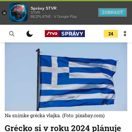
Správy STVR
ZOBRAZIŤ
STVR
BEZPLATNÉ - V Google Play
24
Na snímke grécka vlajka.
(Foto: pixabay.com)
Grécko si v roku 2024 plánuje