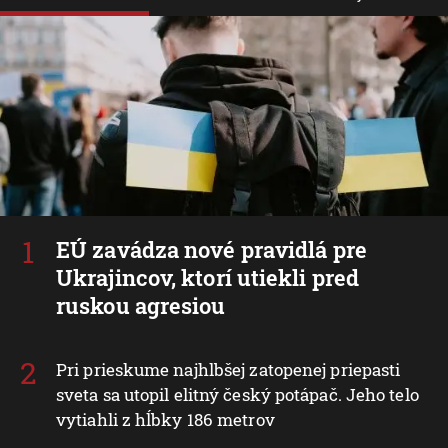
EÚ zavádza nové pravidlá pre
Ukrajincov, ktorí utiekli pred
ruskou agresiou
Pri prieskume najhlbšej zatopenej priepasti
sveta sa utopil elitný český potápač. Jeho telo
vytiahli z hĺbky 186 metrov