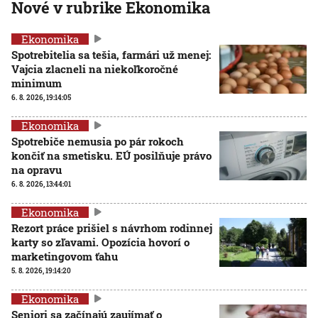
Nové v rubrike Ekonomika
Ekonomika
Spotrebitelia sa tešia, farmári už menej:
Vajcia zlacneli na niekoľkoročné
minimum
6. 8. 2026, 19:14:05
Ekonomika
Spotrebiče nemusia po pár rokoch
končiť na smetisku. EÚ posilňuje právo
na opravu
6. 8. 2026, 13:44:01
Ekonomika
Rezort práce prišiel s návrhom rodinnej
karty so zľavami. Opozícia hovorí o
marketingovom ťahu
5. 8. 2026, 19:14:20
Ekonomika
Seniori sa začínajú zaujímať o