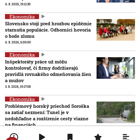
4. 8. 2026, 19:11:30
Ekonomika
Slovensko stojí pred hrozbou epidémie
starnutia populácie. Odborníci hovoria
o bode zlomu
4. 8. 2026, 6:00:00
Ekonomika
Inšpektoráty práce už môžu
kontrolovať, či firmy dodržiavajú
pravidlá rovnakého odmeňovania žien
a mužov
3. 8. 2026, 19:17:08
Ekonomika
Problémový horský priechod Soroška
sa zatiaľ nezmení: Tunel je v
nedohľadne a rozšírenie cesty viazne
na financiách
3. 8. 2026, 10:27:23