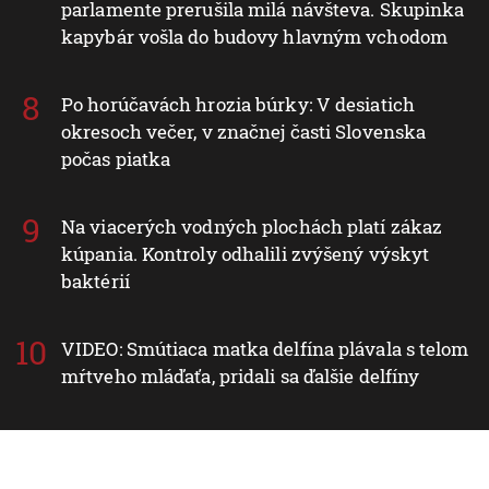
parlamente prerušila milá návšteva. Skupinka
kapybár vošla do budovy hlavným vchodom
Po horúčavách hrozia búrky: V desiatich
okresoch večer, v značnej časti Slovenska
počas piatka
Na viacerých vodných plochách platí zákaz
kúpania. Kontroly odhalili zvýšený výskyt
baktérií
VIDEO: Smútiaca matka delfína plávala s telom
mŕtveho mláďaťa, pridali sa ďalšie delfíny