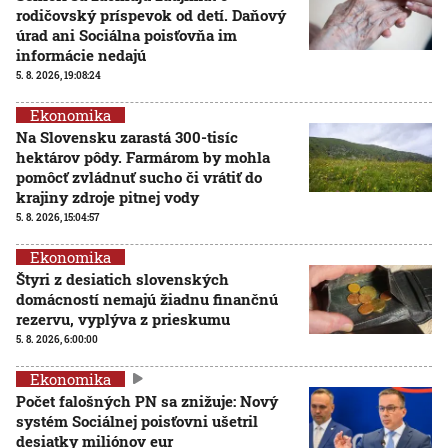
rodičovský príspevok od detí. Daňový
úrad ani Sociálna poisťovňa im
informácie nedajú
5. 8. 2026, 19:08:24
Ekonomika
Na Slovensku zarastá 300-tisíc
hektárov pôdy. Farmárom by mohla
pomôcť zvládnuť sucho či vrátiť do
krajiny zdroje pitnej vody
5. 8. 2026, 15:04:57
Ekonomika
Štyri z desiatich slovenských
domácností nemajú žiadnu finančnú
rezervu, vyplýva z prieskumu
5. 8. 2026, 6:00:00
Ekonomika
Počet falošných PN sa znižuje: Nový
systém Sociálnej poisťovni ušetril
desiatky miliónov eur