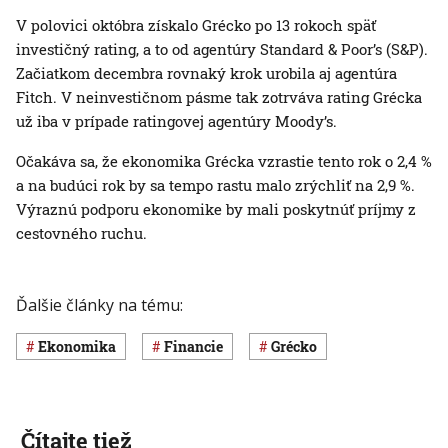
V polovici októbra získalo Grécko po 13 rokoch späť
investičný rating, a to od agentúry Standard & Poor’s (S&P).
Začiatkom decembra rovnaký krok urobila aj agentúra
Fitch. V neinvestičnom pásme tak zotrváva rating Grécka
už iba v prípade ratingovej agentúry Moody’s.
Očakáva sa, že ekonomika Grécka vzrastie tento rok o 2,4 %
a na budúci rok by sa tempo rastu malo zrýchliť na 2,9 %.
Výraznú podporu ekonomike by mali poskytnúť príjmy z
cestovného ruchu.
Ďalšie články na tému:
ekonomika
Financie
Grécko
Čítajte tiež