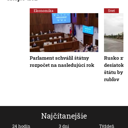
Ekonomika
Svet
Parlament schválil štátny
Rusko zva
rozpočet na nasledujúci rok
desiatok 
štátu by t
rubľov
Najčítanejšie
24 hodín
3 dni
Týždeň