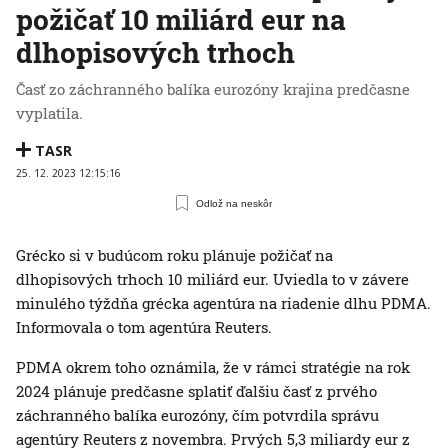
požičať 10 miliárd eur na
dlhopisových trhoch
Časť zo záchranného balíka eurozóny krajina predčasne
vyplatila.
TASR
25. 12. 2023 12:15:16
Odlož na neskôr
Grécko si v budúcom roku plánuje požičať na
dlhopisových trhoch 10 miliárd eur. Uviedla to v závere
minulého týždňa grécka agentúra na riadenie dlhu PDMA.
Informovala o tom agentúra Reuters.
PDMA okrem toho oznámila, že v rámci stratégie na rok
2024 plánuje predčasne splatiť ďalšiu časť z prvého
záchranného balíka eurozóny, čím potvrdila správu
agentúry Reuters z novembra. Prvých 5,3 miliardy eur z