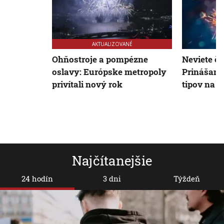
AKTUALIZOVANÉ
Ohňostroje a pompézne
Neviete čo
oslavy: Európske metropoly
Prinášame
privítali nový rok
tipov na 
Najčítanejšie
24 hodín
3 dni
Týždeň