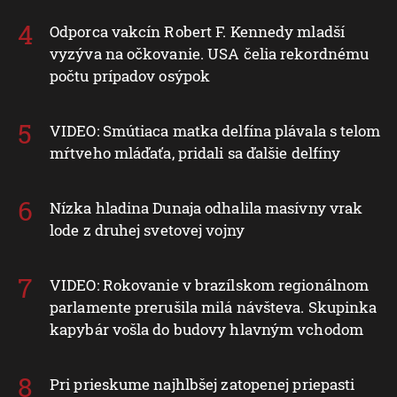
Odporca vakcín Robert F. Kennedy mladší
vyzýva na očkovanie. USA čelia rekordnému
počtu prípadov osýpok
VIDEO: Smútiaca matka delfína plávala s telom
mŕtveho mláďaťa, pridali sa ďalšie delfíny
Nízka hladina Dunaja odhalila masívny vrak
lode z druhej svetovej vojny
VIDEO: Rokovanie v brazílskom regionálnom
parlamente prerušila milá návšteva. Skupinka
kapybár vošla do budovy hlavným vchodom
Pri prieskume najhlbšej zatopenej priepasti