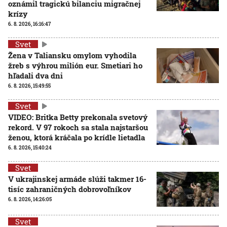
oznámil tragickú bilanciu migračnej
krízy
6. 8. 2026, 16:16:47
Svet
Žena v Taliansku omylom vyhodila
žreb s výhrou milión eur. Smetiari ho
hľadali dva dni
6. 8. 2026, 15:49:55
Svet
VIDEO: Britka Betty prekonala svetový
rekord. V 97 rokoch sa stala najstaršou
ženou, ktorá kráčala po krídle lietadla
6. 8. 2026, 15:40:24
Svet
V ukrajinskej armáde slúži takmer 16-
tisíc zahraničných dobrovoľníkov
6. 8. 2026, 14:26:05
Svet