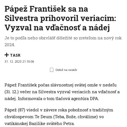
Pápež František sa na
Silvestra prihovoril veriacim:
Vyzval na vďačnosť a nádej
Je to podľa neho obzvlášť dôležité so zreteľom na nový rok
2024.
TASR
31. 12. 2023 21:10:06
Odlož na neskôr
Pápež František počas slávnostnej svätej omše v nedeľu
(31. 12.) večer na Silvestra vyzval veriacich na vďačnosť a
nádej. Informovala o tom tlačová agentúra DPA.
Pápež (87) viedol v závere roka pobožnosť s tradičným
chválospevom Te Deum (Teba, Bože, chválime) vo
vatikánskej Bazilike svätého Petra.