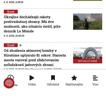
6. 8. 2026, 11:39:53
Svet
Ukrajine dochádzajú rakety
protivzdušnej obrany. Má dve
možnosti, ako situáciu riešiť, píše
denník Le Monde
6. 8. 2026, 10:40:29
Svet
Od zhodenia atómovej bomby v
Hirošime uplynulo 81 rokov. Starosta
mesta varoval pred zľahčovaním
AKTUALIZOVANÉ
neľudskosti jadrových zbraní
6. 8. 2026, 10:39:25
Aktualizované:
6. 8. 2026, 13:10:00
Svet
Dron s výbušninami, ktorý našli na
Viac
Videá
Odložené
Najčítanejšie
Po minúte
letisku, predstavuje novú úroveň
nebezpečenstva, tvrdí nemecký
minister vnútra
6. 8. 2026, 10:17:42