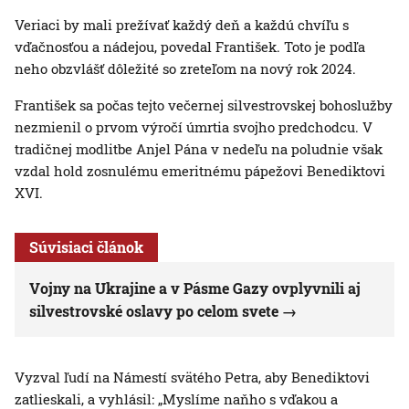
Veriaci by mali prežívať každý deň a každú chvíľu s
vďačnosťou a nádejou, povedal František. Toto je podľa
neho obzvlášť dôležité so zreteľom na nový rok 2024.
František sa počas tejto večernej silvestrovskej bohoslužby
nezmienil o prvom výročí úmrtia svojho predchodcu. V
tradičnej modlitbe Anjel Pána v nedeľu na poludnie však
vzdal hold zosnulému emeritnému pápežovi Benediktovi
XVI.
Súvisiaci článok
Vojny na Ukrajine a v Pásme Gazy ovplyvnili aj
silvestrovské oslavy po celom svete
Vyzval ľudí na Námestí svätého Petra, aby Benediktovi
zatlieskali, a vyhlásil: „Myslíme naňho s vďakou a