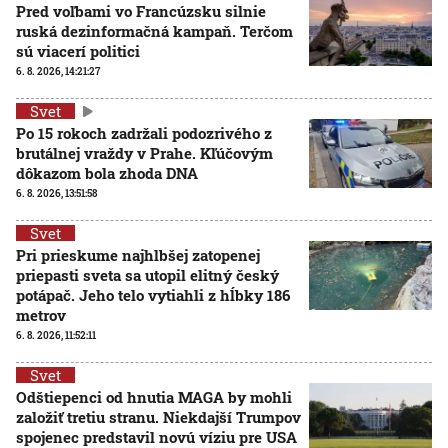
Pred voľbami vo Francúzsku silnie
ruská dezinformačná kampaň. Terčom
sú viacerí politici
6. 8. 2026, 14:21:27
Svet
Po 15 rokoch zadržali podozrivého z
brutálnej vraždy v Prahe. Kľúčovým
dôkazom bola zhoda DNA
6. 8. 2026, 13:51:58
Svet
Pri prieskume najhlbšej zatopenej
priepasti sveta sa utopil elitný český
potápač. Jeho telo vytiahli z hĺbky 186
metrov
6. 8. 2026, 11:52:11
Svet
Odštiepenci od hnutia MAGA by mohli
založiť tretiu stranu. Niekdajší Trumpov
spojenec predstavil novú víziu pre USA