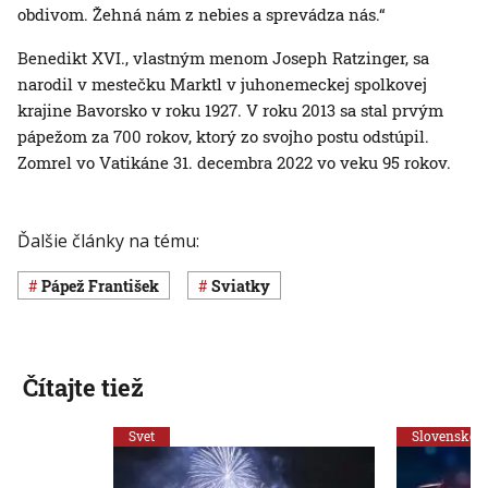
obdivom. Žehná nám z nebies a sprevádza nás.“
Benedikt XVI., vlastným menom Joseph Ratzinger, sa
narodil v mestečku Marktl v juhonemeckej spolkovej
krajine Bavorsko v roku 1927. V roku 2013 sa stal prvým
pápežom za 700 rokov, ktorý zo svojho postu odstúpil.
Zomrel vo Vatikáne 31. decembra 2022 vo veku 95 rokov.
Ďalšie články na tému:
pápež František
sviatky
Čítajte tiež
Svet
Slovensko