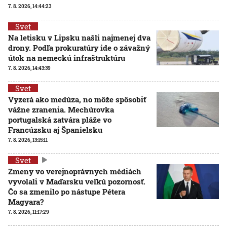
7. 8. 2026, 14:44:23
Svet
Na letisku v Lipsku našli najmenej dva
drony. Podľa prokuratúry ide o závažný
útok na nemeckú infraštruktúru
7. 8. 2026, 14:43:39
Svet
Vyzerá ako medúza, no môže spôsobiť
vážne zranenia. Mechúrovka
portugalská zatvára pláže vo
Francúzsku aj Španielsku
7. 8. 2026, 13:15:11
Svet
Zmeny vo verejnoprávnych médiách
vyvolali v Maďarsku veľkú pozornosť.
Čo sa zmenilo po nástupe Pétera
Magyara?
7. 8. 2026, 11:17:29