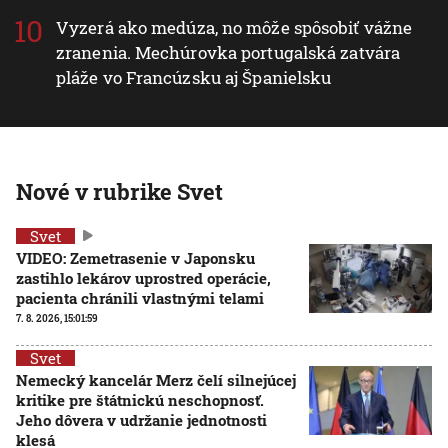
Vyzerá ako medúza, no môže spôsobiť vážne
zranenia. Mechúrovka portugalská zatvára
pláže vo Francúzsku aj Španielsku
Nové v rubrike Svet
Svet
VIDEO: Zemetrasenie v Japonsku
zastihlo lekárov uprostred operácie,
pacienta chránili vlastnými telami
7. 8. 2026, 15:01:59
Svet
Nemecký kancelár Merz čelí silnejúcej
kritike pre štátnickú neschopnosť.
Jeho dôvera v udržanie jednotnosti
klesá