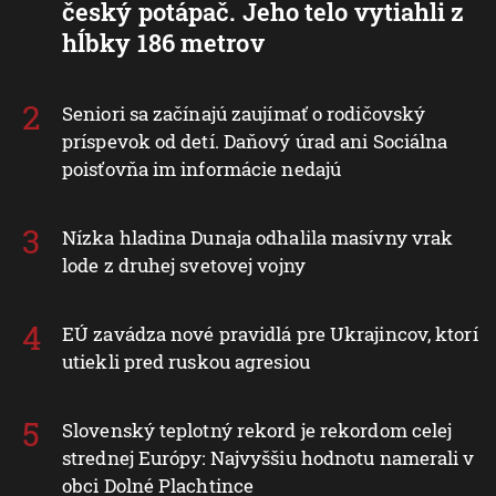
český potápač. Jeho telo vytiahli z
hĺbky 186 metrov
Seniori sa začínajú zaujímať o rodičovský
príspevok od detí. Daňový úrad ani Sociálna
poisťovňa im informácie nedajú
Nízka hladina Dunaja odhalila masívny vrak
lode z druhej svetovej vojny
EÚ zavádza nové pravidlá pre Ukrajincov, ktorí
utiekli pred ruskou agresiou
Slovenský teplotný rekord je rekordom celej
strednej Európy: Najvyššiu hodnotu namerali v
obci Dolné Plachtince