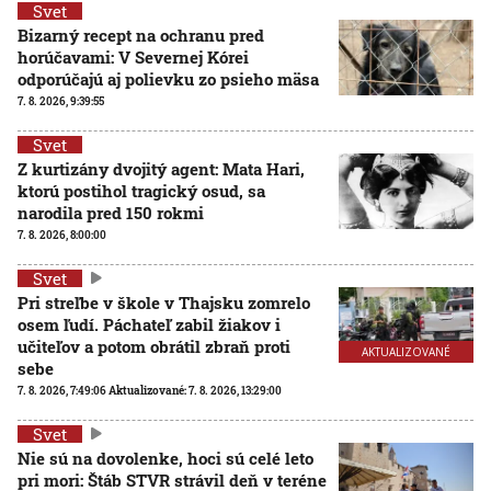
Svet
Bizarný recept na ochranu pred
horúčavami: V Severnej Kórei
odporúčajú aj polievku zo psieho mäsa
7. 8. 2026, 9:39:55
Svet
Z kurtizány dvojitý agent: Mata Hari,
ktorú postihol tragický osud, sa
narodila pred 150 rokmi
7. 8. 2026, 8:00:00
Svet
Pri streľbe v škole v Thajsku zomrelo
osem ľudí. Páchateľ zabil žiakov i
učiteľov a potom obrátil zbraň proti
AKTUALIZOVANÉ
sebe
7. 8. 2026, 7:49:06
Aktualizované:
7. 8. 2026, 13:29:00
Svet
Nie sú na dovolenke, hoci sú celé leto
pri mori: Štáb STVR strávil deň v teréne