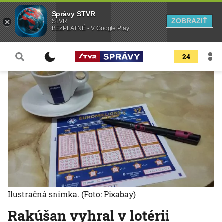
Správy STVR
ZOBRAZIŤ
STVR
BEZPLATNÉ - V Google Play
24
Ilustračná snímka.
(Foto: Pixabay)
Rakúšan vyhral v lotérii