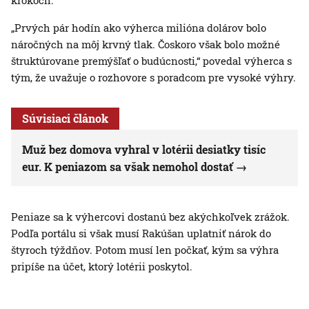
krokoch.
„Prvých pár hodín ako výherca milióna dolárov bolo
náročných na môj krvný tlak. Čoskoro však bolo možné
štruktúrovane premýšľať o budúcnosti,“ povedal výherca s
tým, že uvažuje o rozhovore s poradcom pre vysoké výhry.
Súvisiaci článok
Muž bez domova vyhral v lotérii desiatky tisíc
eur. K peniazom sa však nemohol dostať
Peniaze sa k výhercovi dostanú bez akýchkoľvek zrážok.
Podľa portálu si však musí Rakúšan uplatniť nárok do
štyroch týždňov. Potom musí len počkať, kým sa výhra
pripíše na účet, ktorý lotérii poskytol.