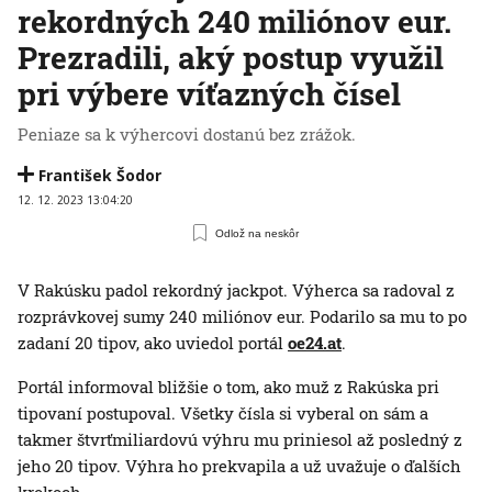
rekordných 240 miliónov eur.
Prezradili, aký postup využil
pri výbere víťazných čísel
Peniaze sa k výhercovi dostanú bez zrážok.
František Šodor
12. 12. 2023 13:04:20
Odlož na neskôr
V Rakúsku padol rekordný jackpot. Výherca sa radoval z
rozprávkovej sumy 240 miliónov eur. Podarilo sa mu to po
zadaní 20 tipov, ako uviedol portál
oe24.at
.
Portál informoval bližšie o tom, ako muž z Rakúska pri
tipovaní postupoval. Všetky čísla si vyberal on sám a
takmer štvrťmiliardovú výhru mu priniesol až posledný z
jeho 20 tipov. Výhra ho prekvapila a už uvažuje o ďalších