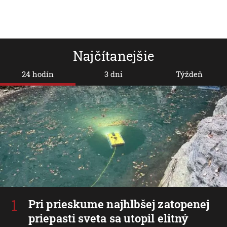
Najčítanejšie
24 hodín
3 dni
Týždeň
Pri prieskume najhlbšej zatopenej
priepasti sveta sa utopil elitný