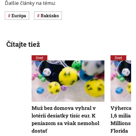
Ďalšie články na tému:
Európa
Rakúsko
Čítajte tiež
Svet
Svet
Muž bez domova vyhral v
Výherca j
lotérii desiatky tisíc eur. K
1,6 miliar
peniazom sa však nemohol
Millions sa
dostať
Florida