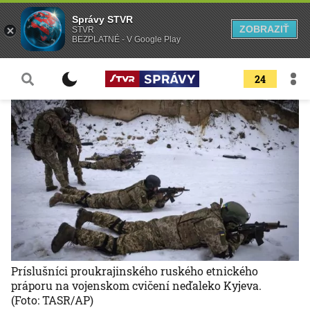
Správy STVR
ZOBRAZIŤ
STVR
BEZPLATNÉ - V Google Play
24
Príslušníci proukrajinského ruského etnického
práporu na vojenskom cvičení neďaleko Kyjeva.
(Foto: TASR/AP)