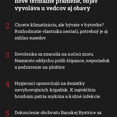
nové termálne pramene, objav
vyvoláva u vedcov aj obavy
Chcete klimatizáciu, ale bývate v bytovke?
Rozhodnutie vlastníka nestačí, potrebný je aj
súhlas susedov
Dovolenka sa zmenila na nočnú moru.
Namiesto oddychu prišli štípance, neporiadok
a podozrenie na ploštice
Hygienici upozorňujú na desiatky
nevyhovujúcich kúpalísk. K najväčším
hrozbám patria mykóza a kožné infekcie
Dokončenie obchvatu Banskej Bystrice sa