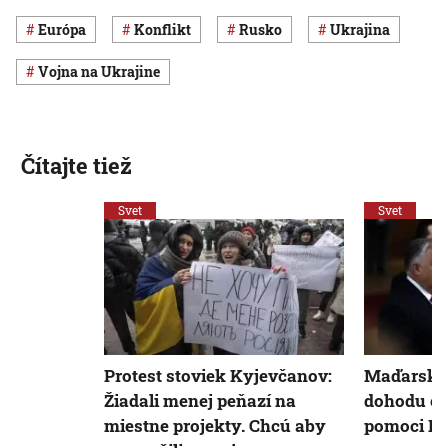
Európa
konflikt
Rusko
Ukrajina
vojna na Ukrajine
Čítajte tiež
Svet
Svet
Protest stoviek Kyjevčanov:
Maďarsko
Žiadali menej peňazí na
dohodu o 
miestne projekty. Chcú aby
pomoci EÚ