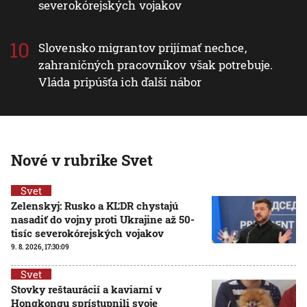
severokórejských vojakov
Slovensko migrantov prijímať nechce,
zahraničných pracovníkov však potrebuje.
Vláda pripúšťa ich ďalší nábor
Nové v rubrike Svet
Svet
Zelenskyj: Rusko a KĽDR chystajú
nasadiť do vojny proti Ukrajine až 50-
tisíc severokórejských vojakov
9. 8. 2026, 17:30:09
Svet
Stovky reštaurácií a kaviarní v
Hongkongu sprístupnili svoje