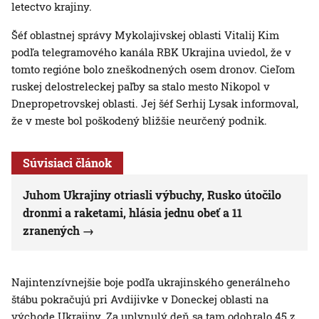
letectvo krajiny.
Šéf oblastnej správy Mykolajivskej oblasti Vitalij Kim
podľa telegramového kanála RBK Ukrajina uviedol, že v
tomto regióne bolo zneškodnených osem dronov. Cieľom
ruskej delostreleckej paľby sa stalo mesto Nikopol v
Dnepropetrovskej oblasti. Jej šéf Serhij Lysak informoval,
že v meste bol poškodený bližšie neurčený podnik.
Súvisiaci článok
Juhom Ukrajiny otriasli výbuchy, Rusko útočilo
dronmi a raketami, hlásia jednu obeť a 11
zranených
Najintenzívnejšie boje podľa ukrajinského generálneho
štábu pokračujú pri Avdijivke v Doneckej oblasti na
východe Ukrajiny. Za uplynulý deň sa tam odohralo 45 z