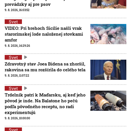
prevádzky aj pre psov
9. 8. 2026, 16:03:52
Svet
VIDEO: Pri brehoch Sicílie našli vrak
starorímskej lode naloženej stovkami
amfor
9. 8. 2026, 14:29:26
Svet
Zdravotný stav Joea Bidena sa zhoršil,
rakovina sa mu rozšírila do celého tela
9. 8. 2026, 11:07:22
Svet
Trdelník patrí k Maďarsku, aj keď jeho
pôvod je inde. Na Balatone ho pečú
podľa pôvodného receptu, no radi
experimentujú
9. 8. 2026, 10:00:00
Svet