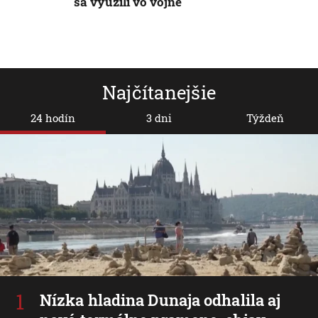
sa využili vo vojne
Najčítanejšie
24 hodín
3 dni
Týždeň
Nízka hladina Dunaja odhalila aj