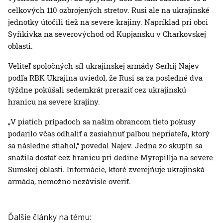
celkových 110 ozbrojených stretov. Rusi ale na ukrajinské
jednotky útočili tiež na severe krajiny. Napríklad pri obci
Syňkivka na severovýchod od Kupjansku v Charkovskej
oblasti.
Veliteľ spoločných síl ukrajinskej armády Serhij Najev
podľa RBK Ukrajina uviedol, že Rusi sa za posledné dva
týždne pokúšali sedemkrát preraziť cez ukrajinskú
hranicu na severe krajiny.
„V piatich prípadoch sa našim obrancom tieto pokusy
podarilo včas odhaliť a zasiahnuť paľbou nepriateľa, ktorý
sa následne stiahol,“ povedal Najev. Jedna zo skupín sa
snažila dostať cez hranicu pri dedine Myropillja na severe
Sumskej oblasti. Informácie, ktoré zverejňuje ukrajinská
armáda, nemožno nezávisle overiť.
Ďalšie články na tému: