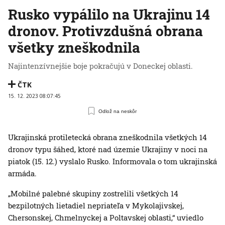
Rusko vypálilo na Ukrajinu 14
dronov. Protivzdušná obrana
všetky zneškodnila
Najintenzívnejšie boje pokračujú v Doneckej oblasti.
ČTK
15. 12. 2023 08:07:45
Odlož na neskôr
Ukrajinská protiletecká obrana zneškodnila všetkých 14
dronov typu šáhed, ktoré nad územie Ukrajiny v noci na
piatok (15. 12.) vyslalo Rusko. Informovala o tom ukrajinská
armáda.
„Mobilné palebné skupiny zostrelili všetkých 14
bezpilotných lietadiel nepriateľa v Mykolajivskej,
Chersonskej, Chmelnyckej a Poltavskej oblasti,“ uviedlo