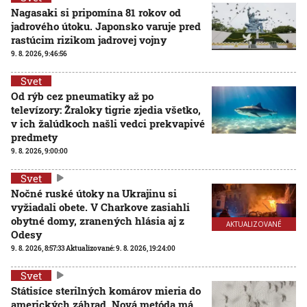
Nagasaki si pripomína 81 rokov od
jadrového útoku. Japonsko varuje pred
rastúcim rizikom jadrovej vojny
9. 8. 2026, 9:46:56
Svet
Od rýb cez pneumatiky až po
televízory: Žraloky tigrie zjedia všetko,
v ich žalúdkoch našli vedci prekvapivé
predmety
9. 8. 2026, 9:00:00
Svet
Nočné ruské útoky na Ukrajinu si
vyžiadali obete. V Charkove zasiahli
obytné domy, zranených hlásia aj z
AKTUALIZOVANÉ
Odesy
9. 8. 2026, 8:57:33
Aktualizované:
9. 8. 2026, 19:24:00
Svet
Státisíce sterilných komárov mieria do
amerických záhrad. Nová metóda má