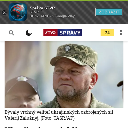
Správy STVR
ZOBRAZIŤ
STVR
BEZPLATNÉ - V Google Play
24
Bývalý vrchný veliteľ ukrajinských ozbrojených síl
Valerij Zalužnyj.
(Foto: TASR/AP)