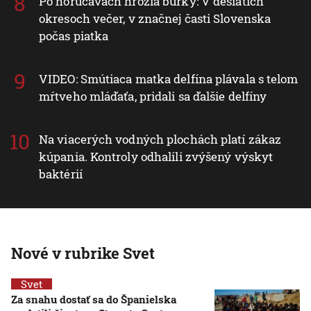
Po horúčavách hrozia búrky: V desiatich
okresoch večer, v značnej časti Slovenska
počas piatka
VIDEO: Smútiaca matka delfína plávala s telom
mŕtveho mláďaťa, pridali sa ďalšie delfíny
Na viacerých vodných plochách platí zákaz
kúpania. Kontroly odhalili zvýšený výskyt
baktérií
Nové v rubrike Svet
Svet
Za snahu dostať sa do Španielska