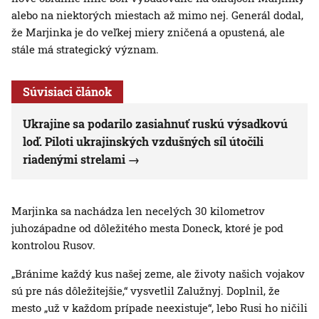
alebo na niektorých miestach až mimo nej. Generál dodal,
že Marjinka je do veľkej miery zničená a opustená, ale
stále má strategický význam.
Súvisiaci článok
Ukrajine sa podarilo zasiahnuť ruskú výsadkovú
loď. Piloti ukrajinských vzdušných síl útočili
riadenými strelami
Marjinka sa nachádza len necelých 30 kilometrov
juhozápadne od dôležitého mesta Doneck, ktoré je pod
kontrolou Rusov.
„Bránime každý kus našej zeme, ale životy našich vojakov
sú pre nás dôležitejšie,“ vysvetlil Zalužnyj. Doplnil, že
mesto „už v každom prípade neexistuje“, lebo Rusi ho ničili