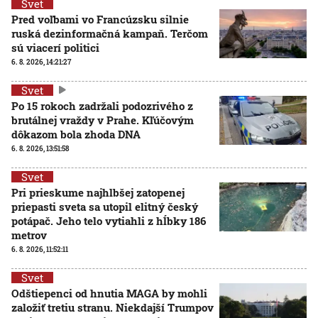
Svet
Pred voľbami vo Francúzsku silnie
ruská dezinformačná kampaň. Terčom
sú viacerí politici
6. 8. 2026, 14:21:27
Svet
Po 15 rokoch zadržali podozrivého z
brutálnej vraždy v Prahe. Kľúčovým
dôkazom bola zhoda DNA
6. 8. 2026, 13:51:58
Svet
Pri prieskume najhlbšej zatopenej
priepasti sveta sa utopil elitný český
potápač. Jeho telo vytiahli z hĺbky 186
metrov
6. 8. 2026, 11:52:11
Svet
Odštiepenci od hnutia MAGA by mohli
založiť tretiu stranu. Niekdajší Trumpov