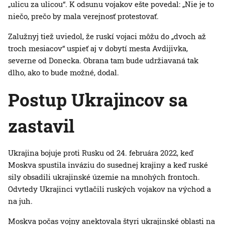
„ulicu za ulicou“. K odsunu vojakov ešte povedal: „Nie je to
niečo, prečo by mala verejnosť protestovať.
Zalužnyj tiež uviedol, že ruskí vojaci môžu do „dvoch až
troch mesiacov“ uspieť aj v dobytí mesta Avdijivka,
severne od Donecka. Obrana tam bude udržiavaná tak
dlho, ako to bude možné, dodal.
Postup Ukrajincov sa
zastavil
Ukrajina bojuje proti Rusku od 24. februára 2022, keď
Moskva spustila inváziu do susednej krajiny a keď ruské
sily obsadili ukrajinské územie na mnohých frontoch.
Odvtedy Ukrajinci vytlačili ruských vojakov na východ a
na juh.
Moskva počas vojny anektovala štyri ukrajinské oblasti na