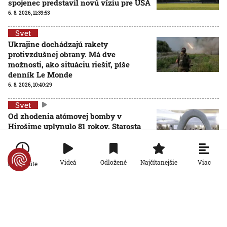
spojenec predstavil novú víziu pre USA
6. 8. 2026, 11:39:53
Svet
Ukrajine dochádzajú rakety
protivzdušnej obrany. Má dve
možnosti, ako situáciu riešiť, píše
denník Le Monde
6. 8. 2026, 10:40:29
Svet
Od zhodenia atómovej bomby v
Hirošime uplynulo 81 rokov. Starosta
mesta varoval pred zľahčovaním
AKTUALIZOVANÉ
neľudskosti jadrových zbraní
6. 8. 2026, 10:39:25
Aktualizované:
6. 8. 2026, 13:10:00
Viac
Videá
Odložené
Najčítanejšie
Po minúte
Svet
Dron s výbušninami, ktorý našli na
letisku, predstavuje novú úroveň
nebezpečenstva, tvrdí nemecký
minister vnútra