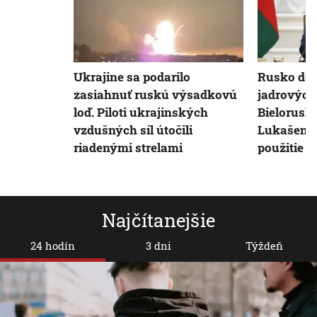
Ukrajine sa podarilo
Rusko dok
zasiahnuť ruskú výsadkovú
jadrových
loď. Piloti ukrajinských
Bielorusk
vzdušných síl útočili
Lukašenko
riadenými strelami
použitie n
Najčítanejšie
24 hodín
3 dni
Týždeň