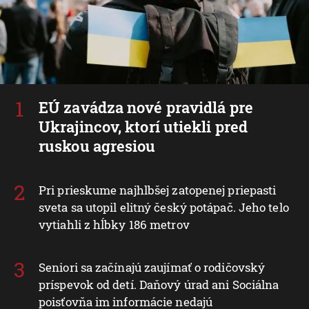
EÚ zavádza nové pravidlá pre
Ukrajincov, ktorí utiekli pred
ruskou agresiou
Pri prieskume najhlbšej zatopenej priepasti
sveta sa utopil elitný český potápač. Jeho telo
vytiahli z hĺbky 186 metrov
Seniori sa začínajú zaujímať o rodičovský
príspevok od detí. Daňový úrad ani Sociálna
poisťovňa im informácie nedajú