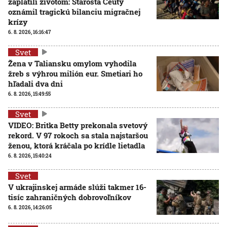
zaplatili životom: Starosta Ceuty
oznámil tragickú bilanciu migračnej
krízy
6. 8. 2026, 16:16:47
Svet
Žena v Taliansku omylom vyhodila
žreb s výhrou milión eur. Smetiari ho
hľadali dva dni
6. 8. 2026, 15:49:55
Svet
VIDEO: Britka Betty prekonala svetový
rekord. V 97 rokoch sa stala najstaršou
ženou, ktorá kráčala po krídle lietadla
6. 8. 2026, 15:40:24
Svet
V ukrajinskej armáde slúži takmer 16-
tisíc zahraničných dobrovoľníkov
6. 8. 2026, 14:26:05