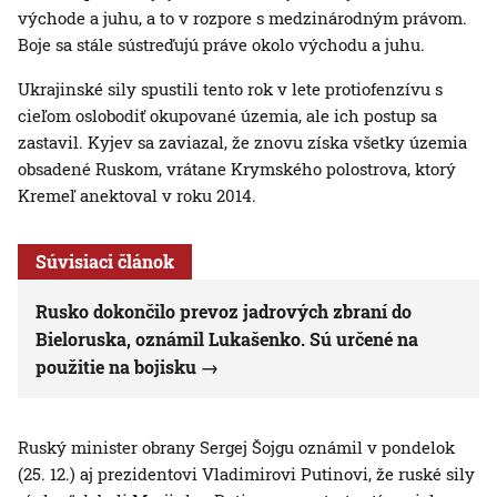
východe a juhu, a to v rozpore s medzinárodným právom.
Boje sa stále sústreďujú práve okolo východu a juhu.
Ukrajinské sily spustili tento rok v lete protiofenzívu s
cieľom oslobodiť okupované územia, ale ich postup sa
zastavil. Kyjev sa zaviazal, že znovu získa všetky územia
obsadené Ruskom, vrátane Krymského polostrova, ktorý
Kremeľ anektoval v roku 2014.
Súvisiaci článok
Rusko dokončilo prevoz jadrových zbraní do
Bieloruska, oznámil Lukašenko. Sú určené na
použitie na bojisku
Ruský minister obrany Sergej Šojgu oznámil v pondelok
(25. 12.) aj prezidentovi Vladimirovi Putinovi, že ruské sily