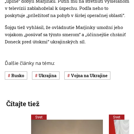
„úplne“ dobyli Marjinku. Putin mu na stretnutí vysielanom
v televízii zablahoželal k úspechu. Podľa neho to
poskytuje „príležitosť na pohyb v širšej operačnej oblasti“.
Šojgu tiež vyhlásil, že ovládnutie Marjinky umožní jeho
vojakom „posúvať sa týmto smerom“ a „účinnejšie chrániť
Doneck pred útokmi“ ukrajinských síl.
Ďalšie články na tému:
Rusko
Ukrajina
vojna na Ukrajine
Čítajte tiež
Svet
Svet