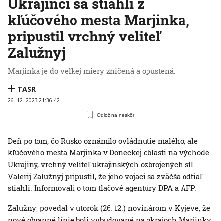
Ukrajinci sa stiahli z
kľúčového mesta Marjinka,
pripustil vrchný veliteľ
Zalužnyj
Marjinka je do veľkej miery zničená a opustená.
TASR
26. 12. 2023 21:36:42
Odlož na neskôr
Deň po tom, čo Rusko oznámilo ovládnutie malého, ale
kľúčového mesta Marjinka v Doneckej oblasti na východe
Ukrajiny, vrchný veliteľ ukrajinských ozbrojených síl
Valerij Zalužnyj pripustil, že jeho vojaci sa zväčša odtiaľ
stiahli. Informovali o tom tlačové agentúry DPA a AFP.
Zalužnyj povedal v utorok (26. 12.) novinárom v Kyjeve, že
nové obranné línie boli vybudované na okrajoch Marjinky