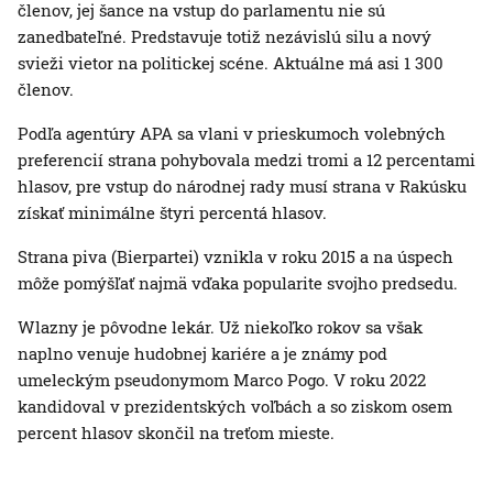
členov, jej šance na vstup do parlamentu nie sú
zanedbateľné. Predstavuje totiž nezávislú silu a nový
svieži vietor na politickej scéne. Aktuálne má asi 1 300
členov.
Podľa agentúry APA sa vlani v prieskumoch volebných
preferencií strana pohybovala medzi tromi a 12 percentami
hlasov, pre vstup do národnej rady musí strana v Rakúsku
získať minimálne štyri percentá hlasov.
Strana piva (Bierpartei) vznikla v roku 2015 a na úspech
môže pomýšľať najmä vďaka popularite svojho predsedu.
Wlazny je pôvodne lekár. Už niekoľko rokov sa však
naplno venuje hudobnej kariére a je známy pod
umeleckým pseudonymom Marco Pogo. V roku 2022
kandidoval v prezidentských voľbách a so ziskom osem
percent hlasov skončil na treťom mieste.