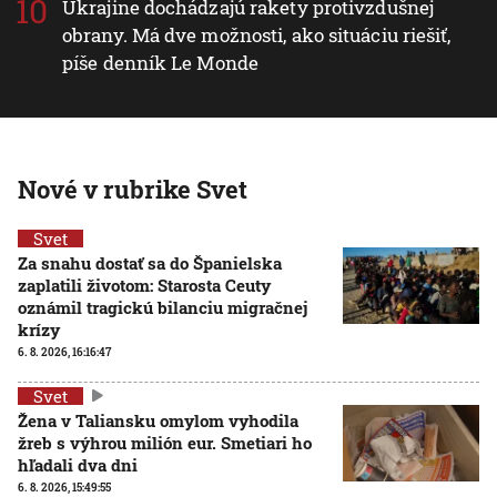
Ukrajine dochádzajú rakety protivzdušnej
obrany. Má dve možnosti, ako situáciu riešiť,
píše denník Le Monde
Nové v rubrike Svet
Svet
Za snahu dostať sa do Španielska
zaplatili životom: Starosta Ceuty
oznámil tragickú bilanciu migračnej
krízy
6. 8. 2026, 16:16:47
Svet
Žena v Taliansku omylom vyhodila
žreb s výhrou milión eur. Smetiari ho
hľadali dva dni
6. 8. 2026, 15:49:55