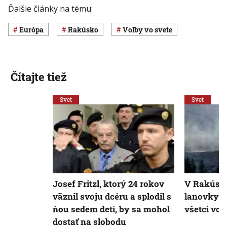
Ďalšie články na tému:
Európa
Rakúsko
voľby vo svete
Čítajte tiež
Svet
Svet
Josef Fritzl, ktorý 24 rokov
V Rakúsku
väznil svoju dcéru a splodil s
lanovky: Ť
ňou sedem detí, by sa mohol
všetci vo 
dostať na slobodu