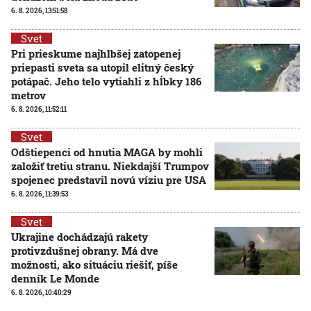
6. 8. 2026, 13:51:58
Svet
Pri prieskume najhlbšej zatopenej
priepasti sveta sa utopil elitný český
potápač. Jeho telo vytiahli z hĺbky 186
metrov
6. 8. 2026, 11:52:11
Svet
Odštiepenci od hnutia MAGA by mohli
založiť tretiu stranu. Niekdajší Trumpov
spojenec predstavil novú víziu pre USA
6. 8. 2026, 11:39:53
Svet
Ukrajine dochádzajú rakety
protivzdušnej obrany. Má dve
možnosti, ako situáciu riešiť, píše
denník Le Monde
6. 8. 2026, 10:40:29