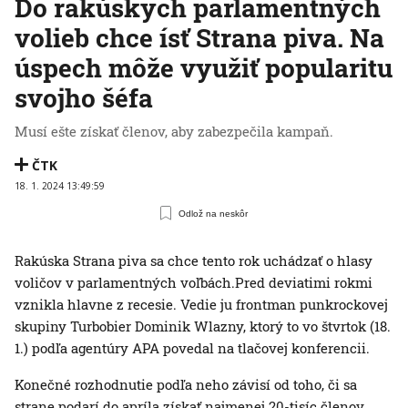
Do rakúskych parlamentných
volieb chce ísť Strana piva. Na
úspech môže využiť popularitu
svojho šéfa
Musí ešte získať členov, aby zabezpečila kampaň.
ČTK
18. 1. 2024 13:49:59
Odlož na neskôr
Rakúska Strana piva sa chce tento rok uchádzať o hlasy
voličov v parlamentných voľbách.Pred deviatimi rokmi
vznikla hlavne z recesie. Vedie ju frontman punkrockovej
skupiny Turbobier Dominik Wlazny, ktorý to vo štvrtok (18.
1.) podľa agentúry APA povedal na tlačovej konferencii.
Konečné rozhodnutie podľa neho závisí od toho, či sa
strane podarí do apríla získať najmenej 20-tisíc členov,