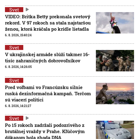
Svet
VIDEO: Britka Betty prekonala svetový
rekord. V 97 rokoch sa stala najstaršou
ženou, ktorá kráčala po krídle lietadla
6. 8. 2026, 15:40:24
Svet
V ukrajinskej armáde slúži takmer 16-
tisíc zahraničných dobrovoľníkov
6. 8. 2026, 14:26:05
Svet
Pred voľbami vo Francúzsku silnie
ruská dezinformačná kampaň. Terčom
sú viacerí politici
6. 8. 2026, 14:21:27
Svet
Po 15 rokoch zadržali podozrivého z
brutálnej vraždy v Prahe. Kľúčovým
dôkazom bola zhoda DNA