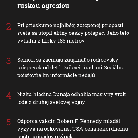
ruskou agresiou
Pri prieskume najhlbšej zatopenej priepasti
sveta sa utopil elitný český potápač. Jeho telo
vytiahli z hĺbky 186 metrov
Seniori sa začínajú zaujímať o rodičovský
príspevok od detí. Daňový úrad ani Sociálna
poisťovňa im informácie nedajú
Nízka hladina Dunaja odhalila masívny vrak
lode z druhej svetovej vojny
Odporca vakcín Robert F. Kennedy mladší
vyzýva na očkovanie. USA čelia rekordnému
počtu prípadov osýpok