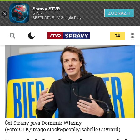
Správy STVR
ZOBRAZIŤ
STVR
BEZPLATNÉ - V Google Play
24
Šéf Strany piva Dominik Wlazny.
(Foto: ČTK/imago stock&people/Isabelle Ouvrard)