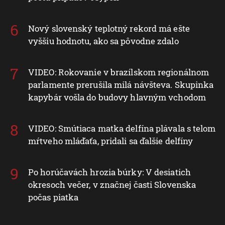
Nový slovenský teplotný rekord má ešte
vyššiu hodnotu, ako sa pôvodne zdalo
VIDEO: Rokovanie v brazílskom regionálnom
parlamente prerušila milá návšteva. Skupinka
kapybár vošla do budovy hlavným vchodom
VIDEO: Smútiaca matka delfína plávala s telom
mŕtveho mláďaťa, pridali sa ďalšie delfíny
Po horúčavách hrozia búrky: V desiatich
okresoch večer, v značnej časti Slovenska
počas piatka