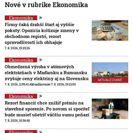
Nové v rubrike Ekonomika
Ekonomika
Firmy čaká drahší štart aj vyššie
pokuty: Opozícia kritizuje zmeny v
obchodnom registri, rezort
spravodlivosti ich obhajuje
7. 8. 2026, 19:25:26
Ekonomika
Obmedzená výroba v atómových
elektrárňach v Maďarsku a Rumunsku
zvyšuje ceny elektriny aj na Slovensku
AKTUALIZOVANÉ
7. 8. 2026, 11:59:41
Aktualizované:
7. 8. 2026, 19:21:00
Ekonomika
Rezort financií chce znížiť prémiu na
stavebné sporenie. Po novom si sporiteľ
bude musieť ušetriť väčšiu sumu peňazí
7. 8. 2026, 10:34:48
Ekonomika