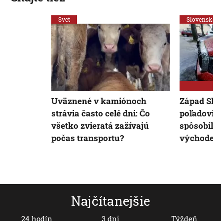
Svet
Slovensko
Uväznené v kamiónoch
Západ Slo
strávia často celé dni: Čo
poľadovica
všetko zvieratá zažívajú
spôsobilo
počas transportu?
východe
Najčítanejšie
24 hodín
3 dni
Týždeň