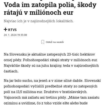
Voda im zatopila polia, škody
rátajú v miliónoch eur
Najviac ich je v najúrodnejších lokalitách.
RTVS
24. 1. 2024 19:35:08
Odlož na neskôr
Na Slovensku je aktuálne zatopených 23-tisíc hektárov
ornej pôdy. Poľnohospodári rátajú straty v miliónoch eur.
Najväčšie škody sú na juhu krajiny, teda v najúrodnejších
častiach.
Na jar bolo sucho, na jeseň a v zime silné dažde. Slovenskí
poľnohospodári vyčíslili predbežné straty zo zatopených
polí na 13,5 milióna eur. Družstvo v bratislavských
Vajnoroch má zaliatu asi tretinu pôdy. „Máme tam zasiatu
oziminu a uvidíme, čo z toho vzíde ešte alebo bude