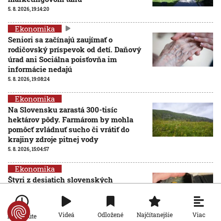
5. 8. 2026, 19:14:20
Ekonomika
Seniori sa začínajú zaujímať o
rodičovský príspevok od detí. Daňový
úrad ani Sociálna poisťovňa im
informácie nedajú
5. 8. 2026, 19:08:24
Ekonomika
Na Slovensku zarastá 300-tisíc
hektárov pôdy. Farmárom by mohla
pomôcť zvládnuť sucho či vrátiť do
krajiny zdroje pitnej vody
5. 8. 2026, 15:04:57
Ekonomika
Štyri z desiatich slovenských
domácností nemajú žiadnu finančnú
rezervu, vyplýva z prieskumu
5. 8. 2026, 6:00:00
Viac
Videá
Odložené
Najčítanejšie
Po minúte