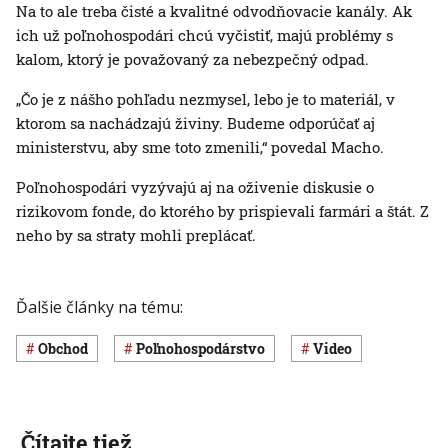
Na to ale treba čisté a kvalitné odvodňovacie kanály. Ak
ich už poľnohospodári chcú vyčistiť, majú problémy s
kalom, ktorý je považovaný za nebezpečný odpad.
„Čo je z nášho pohľadu nezmysel, lebo je to materiál, v
ktorom sa nachádzajú živiny. Budeme odporúčať aj
ministerstvu, aby sme toto zmenili,“ povedal Macho.
Poľnohospodári vyzývajú aj na oživenie diskusie o
rizikovom fonde, do ktorého by prispievali farmári a štát. Z
neho by sa straty mohli preplácať.
Ďalšie články na tému:
obchod
poľnohospodárstvo
Video
Čítajte tiež