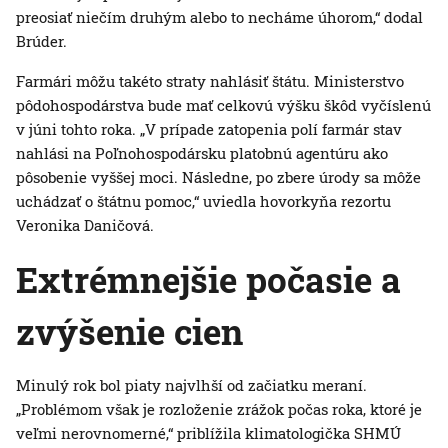
preosiať niečím druhým alebo to necháme úhorom,“ dodal
Brúder.
Farmári môžu takéto straty nahlásiť štátu. Ministerstvo
pôdohospodárstva bude mať celkovú výšku škôd vyčíslenú
v júni tohto roka. „V prípade zatopenia polí farmár stav
nahlási na Poľnohospodársku platobnú agentúru ako
pôsobenie vyššej moci. Následne, po zbere úrody sa môže
uchádzať o štátnu pomoc,“ uviedla hovorkyňa rezortu
Veronika Daničová.
Extrémnejšie počasie a
zvýšenie cien
Minulý rok bol piaty najvlhší od začiatku meraní.
„Problémom však je rozloženie zrážok počas roka, ktoré je
veľmi nerovnomerné,“ priblížila klimatologička SHMÚ