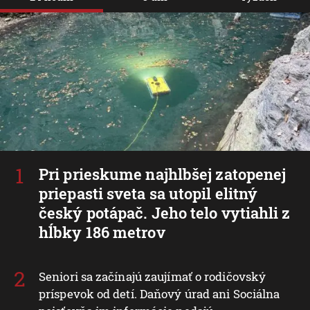
Pri prieskume najhlbšej zatopenej
priepasti sveta sa utopil elitný
český potápač. Jeho telo vytiahli z
hĺbky 186 metrov
Seniori sa začínajú zaujímať o rodičovský
príspevok od detí. Daňový úrad ani Sociálna