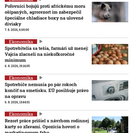
Poľovníci bojujú proti africkému moru
ošípaných, agrorezort im zabezpečil
špeciálne chladiace boxy na ulovené
diviaky
7. 8. 2026, 6:00:00
Ekonomika
Spotrebitelia sa tešia, farmári už menej:
Vajcia zlacneli na niekoľkoročné
minimum
6. 8. 2026, 19:14:05
Ekonomika
Spotrebiče nemusia po pár rokoch
končiť na smetisku. EÚ posilňuje právo
na opravu
6. 8. 2026, 13:44:01
Ekonomika
Rezort práce prišiel s návrhom rodinnej
karty so zľavami. Opozícia hovorí o
marketingovom ťahu