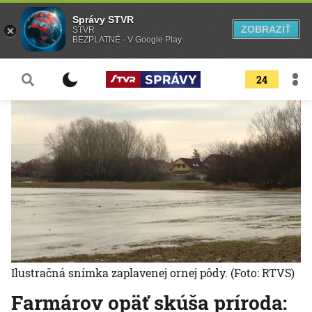
Správy STVR
ZOBRAZIŤ
STVR
BEZPLATNÉ - V Google Play
24
Ilustračná snímka zaplavenej ornej pôdy.
(Foto: RTVS)
Farmárov opäť skúša príroda: