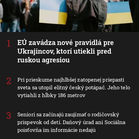
EÚ zavádza nové pravidlá pre
Ukrajincov, ktorí utiekli pred
ruskou agresiou
Pri prieskume najhlbšej zatopenej priepasti
sveta sa utopil elitný český potápač. Jeho telo
vytiahli z hĺbky 186 metrov
Seniori sa začínajú zaujímať o rodičovský
príspevok od detí. Daňový úrad ani Sociálna
poisťovňa im informácie nedajú