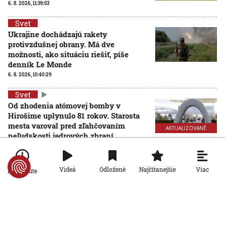
6. 8. 2026, 11:39:53
Svet
Ukrajine dochádzajú rakety
protivzdušnej obrany. Má dve
možnosti, ako situáciu riešiť, píše
denník Le Monde
6. 8. 2026, 10:40:29
Svet
Od zhodenia atómovej bomby v
Hirošime uplynulo 81 rokov. Starosta
mesta varoval pred zľahčovaním
AKTUALIZOVANÉ
neľudskosti jadrových zbraní
6. 8. 2026, 10:39:25
Aktualizované:
6. 8. 2026, 13:10:00
Svet
Viac
Videá
Odložené
Najčítanejšie
Po minúte
Dron s výbušninami, ktorý našli na
letisku, predstavuje novú úroveň
nebezpečenstva, tvrdí nemecký
minister vnútra
6. 8. 2026, 10:17:42