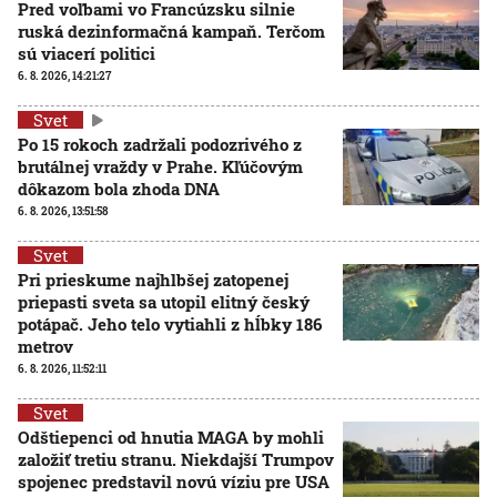
Pred voľbami vo Francúzsku silnie
ruská dezinformačná kampaň. Terčom
sú viacerí politici
6. 8. 2026, 14:21:27
Svet
Po 15 rokoch zadržali podozrivého z
brutálnej vraždy v Prahe. Kľúčovým
dôkazom bola zhoda DNA
6. 8. 2026, 13:51:58
Svet
Pri prieskume najhlbšej zatopenej
priepasti sveta sa utopil elitný český
potápač. Jeho telo vytiahli z hĺbky 186
metrov
6. 8. 2026, 11:52:11
Svet
Odštiepenci od hnutia MAGA by mohli
založiť tretiu stranu. Niekdajší Trumpov
spojenec predstavil novú víziu pre USA