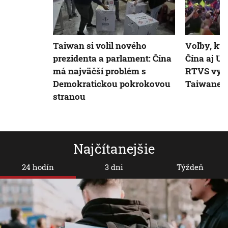
Taiwan si volil nového
Voľby, kto
prezidenta a parlament: Čína
Čína aj US
má najväčší problém s
RTVS vysve
Demokratickou pokrokovou
Taiwane id
stranou
Najčítanejšie
24 hodín
3 dni
Týždeň