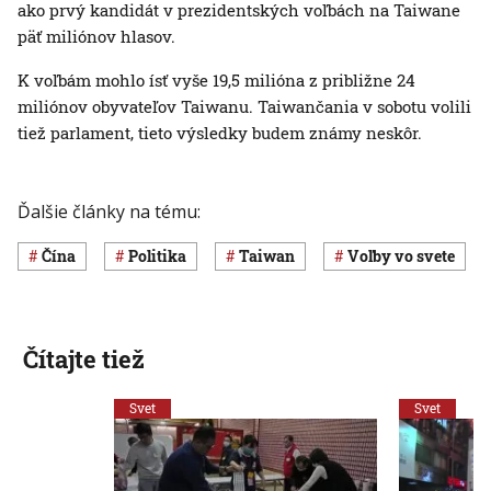
ako prvý kandidát v prezidentských voľbách na Taiwane
päť miliónov hlasov.
K voľbám mohlo ísť vyše 19,5 milióna z približne 24
miliónov obyvateľov Taiwanu. Taiwančania v sobotu volili
tiež parlament, tieto výsledky budem známy neskôr.
Ďalšie články na tému:
Čína
Politika
Taiwan
voľby vo svete
Čítajte tiež
Svet
Svet