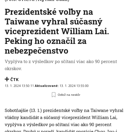
Prezidentské voľby na
Taiwane vyhral súčasný
viceprezident William Lai.
Peking ho označil za
nebezpečenstvo
Vyplýva to z výsledkov po sčítaní viac ako 90 percent
okrskov.
ČTK
13. 1. 2024 13:50:11
Aktualizované:
13. 1. 2024 13:55:00
Odlož na neskôr
Sobotňajšie (13. 1.) prezidentské voľby na Taiwane vyhral
vládny kandidát a súčasný viceprezident William Lai,
vyplýva z výsledkov po sčítaní viac ako 90 percent
okrskov. Druhý v poradí, kandidát opozície Chou Jou-i,