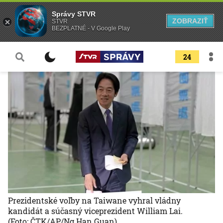
Správy STVR
ZOBRAZIŤ
STVR
BEZPLATNÉ - V Google Play
24
Prezidentské voľby na Taiwane vyhral vládny
kandidát a súčasný viceprezident William Lai.
(Foto: ČTK/AP/Ng Han Guan)