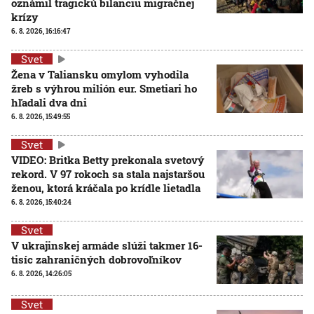
oznámil tragickú bilanciu migračnej
krízy
6. 8. 2026, 16:16:47
Svet
Žena v Taliansku omylom vyhodila
žreb s výhrou milión eur. Smetiari ho
hľadali dva dni
6. 8. 2026, 15:49:55
Svet
VIDEO: Britka Betty prekonala svetový
rekord. V 97 rokoch sa stala najstaršou
ženou, ktorá kráčala po krídle lietadla
6. 8. 2026, 15:40:24
Svet
V ukrajinskej armáde slúži takmer 16-
tisíc zahraničných dobrovoľníkov
6. 8. 2026, 14:26:05
Svet