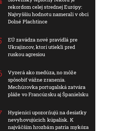
rekordom celej strednej Európy:
Najvyššiu hodnotu namerali v obci
Dolné Plachtince
EÚ zavádza nové pravidlá pre
Ukrajincov, ktorí utiekli pred
ruskou agresiou
Vyzerá ako medúza, no môže
spôsobiť vážne zranenia.
Mechúrovka portugalská zatvára
pláže vo Francúzsku aj Španielsku
Hygienici upozorňujú na desiatky
nevyhovujúcich kúpalísk. K
najväčším hrozbám patria mykóza