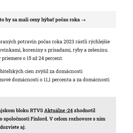
o by sa mali ceny hýbať počas roka
raných potravín počas roka 2023 rástli rýchlejšie
rovinkami, koreniny s prísadami, ryby a zeleninu.
 priemere o 15 až 24 percent.
ebiteľských cien zvýšil za domácnosti
jmové domácnosti o 11,1 percenta a za domácnosti
odajskom bloku RTVS
Aktuálne :24
zhodnotil
 spoločnosti Finlord. V celom rozhovore s ním
 dozviete aj: