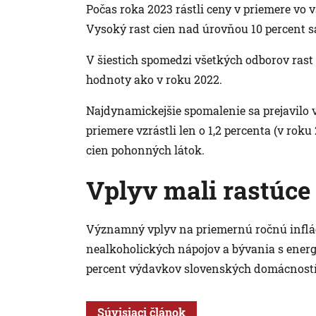
Počas roka 2023 rástli ceny v priemere vo
Vysoký rast cien nad úrovňou 10 percent s
V šiestich spomedzi všetkých odborov rast 
hodnoty ako v roku 2022.
Najdynamickejšie spomalenie sa prejavilo 
priemere vzrástli len o 1,2 percenta (v roku 
cien pohonných látok.
Vplyv mali rastúce
Významný vplyv na priemernú ročnú infláci
nealkoholických nápojov a bývania s energ
percent výdavkov slovenských domácností
Súvisiaci článok