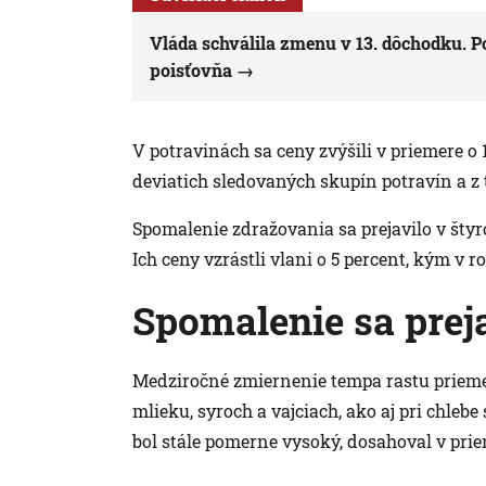
Vláda schválila zmenu v 13. dôchodku. 
poisťovňa
V potravinách sa ceny zvýšili v priemere o 1
deviatich sledovaných skupín potravín a z 
Spomalenie zdražovania sa prejavilo v štyro
Ich ceny vzrástli vlani o 5 percent, kým v r
Spomalenie sa preja
Medziročné zmiernenie tempa rastu priemerný
mlieku, syroch a vajciach, ako aj pri chleb
bol stále pomerne vysoký, dosahoval v prie