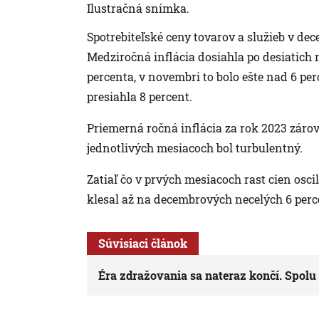
Ilustračná snímka.
Spotrebiteľské ceny tovarov a služieb v de
Medziročná inflácia dosiahla po desiatich
percenta, v novembri to bolo ešte nad 6 per
presiahla 8 percent.
Priemerná ročná inflácia za rok 2023 zárove
jednotlivých mesiacoch bol turbulentný.
Zatiaľ čo v prvých mesiacoch rast cien osci
klesal až na decembrových necelých 6 perce
Súvisiaci článok
Éra zdražovania sa nateraz končí. Spolu