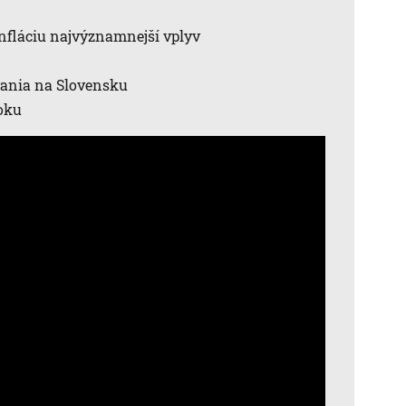
nfláciu najvýznamnejší vplyv
vania na Slovensku
roku