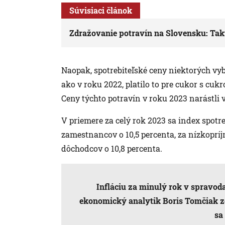
Súvisiaci článok
Zdražovanie potravín na Slovensku: Takt
Naopak, spotrebiteľské ceny niektorých vyb
ako v roku 2022, platilo to pre cukor s cuk
Ceny týchto potravín v roku 2023 narástli v
V priemere za celý rok 2023 sa index spotr
zamestnancov o 10,5 percenta, za nízkoprí
dôchodcov o 10,8 percenta.
Infláciu za minulý rok v sprav
ekonomický analytik Boris Tomčiak zo
sa