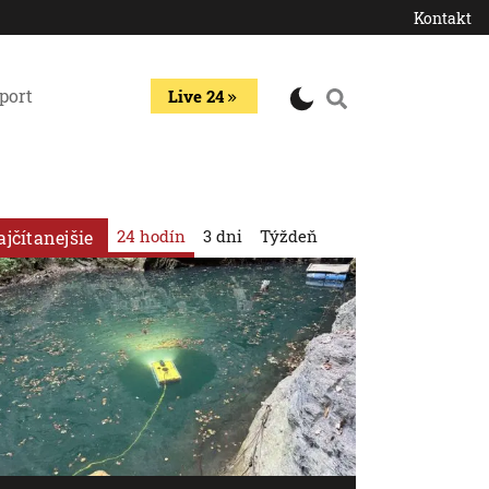
Kontakt
port
Live 24
24 hodín
3 dni
Týždeň
ajčítanejšie