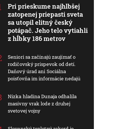
Pri prieskume najhlbšej
zatopenej priepasti sveta
sa utopil elitný český
potápač. Jeho telo vytiahli
z hĺbky 186 metrov
Seniori sa začínajú zaujímať o
rodičovský príspevok od detí.
Daňový úrad ani Sociálna
poisťovňa im informácie nedajú
Nízka hladina Dunaja odhalila
masívny vrak lode z druhej
svetovej vojny
Slovenský teplotný rekord je