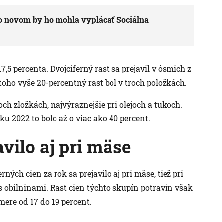
Po novom by ho mohla vyplácať Sociálna
7,5 percenta. Dvojciferný rast sa prejavil v ôsmich z
toho vyše 20-percentný rast bol v troch položkách.
ch zložkách, najvýraznejšie pri olejoch a tukoch.
oku 2022 to bolo až o viac ako 40 percent.
vilo aj pri mäse
ch cien za rok sa prejavilo aj pri mäse, tiež pri
e s obilninami. Rast cien týchto skupín potravín však
mere od 17 do 19 percent.