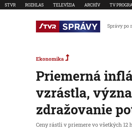
STVR
ROZHLAS
TELEVÍZIA
ARCHÍV
TV PROGR
Správy po 
Ekonomika
Priemerná inflá
vzrástla, význ
zdražovanie po
Ceny rástli v priemere vo všetkých 12