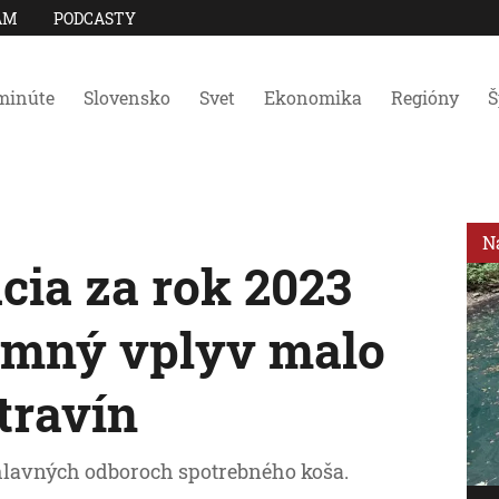
AM
PODCASTY
minúte
Slovensko
Svet
Ekonomika
Regióny
Š
N
cia za rok 2023
amný vplyv malo
travín
 hlavných odboroch spotrebného koša.