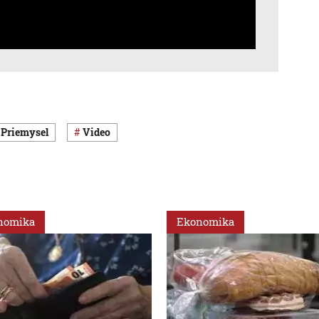
priemysel
Video
nomika
Ekonomika