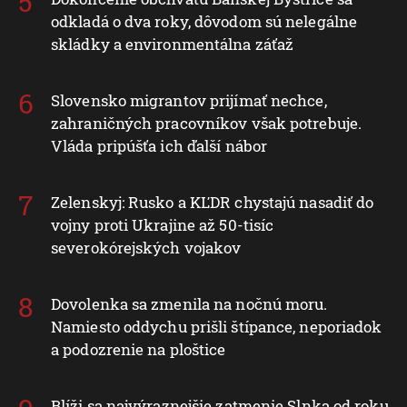
odkladá o dva roky, dôvodom sú nelegálne
skládky a environmentálna záťaž
Slovensko migrantov prijímať nechce,
zahraničných pracovníkov však potrebuje.
Vláda pripúšťa ich ďalší nábor
Zelenskyj: Rusko a KĽDR chystajú nasadiť do
vojny proti Ukrajine až 50-tisíc
severokórejských vojakov
Dovolenka sa zmenila na nočnú moru.
Namiesto oddychu prišli štípance, neporiadok
a podozrenie na ploštice
Blíži sa najvýraznejšie zatmenie Slnka od roku