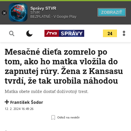
Správy STVR
ZOBRAZIŤ
STVR
BEZPLATNÉ - V Google Play
24
Mesačné dieťa zomrelo po
tom, ako ho matka vložila do
zapnutej rúry. Žena z Kansasu
tvrdí, že tak urobila náhodou
Matka obete môže dostať doživotný trest.
František Šodor
12. 2. 2024 16:49:26
Odlož na neskôr