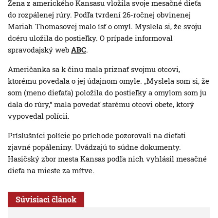
Žena z amerického Kansasu vložila svoje mesačné dieťa
do rozpálenej rúry. Podľa tvrdení 26-ročnej obvinenej
Mariah Thomasovej malo ísť o omyl. Myslela si, že svoju
dcéru uložila do postieľky. O prípade informoval
spravodajský web
ABC
.
Američanka sa k činu mala priznať svojmu otcovi,
ktorému povedala o jej údajnom omyle. „Myslela som si, že
som (meno dieťaťa) položila do postieľky a omylom som ju
dala do rúry,“ mala povedať starému otcovi obete, ktorý
vypovedal polícii.
Príslušníci polície po príchode pozorovali na dieťati
zjavné popáleniny. Uvádzajú to súdne dokumenty.
Hasičský zbor mesta Kansas podľa nich vyhlásil mesačné
dieťa na mieste za mŕtve.
Súvisiaci článok