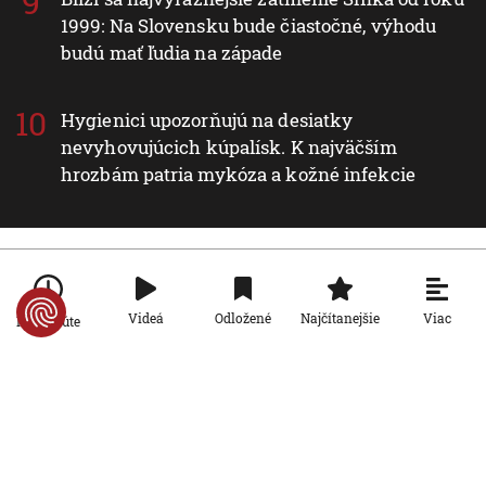
1999: Na Slovensku bude čiastočné, výhodu
budú mať ľudia na západe
Hygienici upozorňujú na desiatky
nevyhovujúcich kúpalísk. K najväčším
hrozbám patria mykóza a kožné infekcie
Nové v rubrike Svet
Viac
Videá
Odložené
Najčítanejšie
Po minúte
Svet
FOTO: Zemetrasenie na západe
Kolumbie si vyžiadalo desiatky obetí,
vláda vyhlásila stav národnej
AKTUALIZOVANÉ
katastrofy
10. 8. 2026, 18:43:39
Aktualizované:
10. 8. 2026, 20:53:00