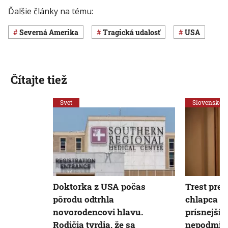
Ďalšie články na tému:
Severná Amerika
Tragická udalosť
USA
Čítajte tiež
Svet
Slovensko
Doktorka z USA počas
Trest pre l
pôrodu odtrhla
chlapca (†
novorodencovi hlavu.
prísnejší.
Rodičia tvrdia, že sa
nepodmien