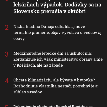
lekárňach výpadok. Dodávky sa na
Slovensku prerušia v októbri
Nízka hladina Dunaja odhalila aj nové
termálne pramene, objav vyvoláva u vedcov aj
obavy
Medzinárodné letecké dni sa uskutočnia:
Zorganizuje ich však ministerstvo obrany a nie
v Košiciach, ale na západe
Chcete klimatizáciu, ale bývate v bytovke?
Rozhodnutie vlastníka nestačí, potrebný je aj
súhlas susedov
Dokončenie obchvatu Banskej Bystrice sa