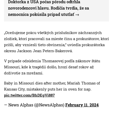
Doktorka z USA počas pôrodu odtrhla
novorodencovi hlavu. Rodičia tvrdia, že sa
nemocnica pokúsila prípad ututlať
„Oceňujeme prácu všetkých príslušníkov záchranných
zložiek, ktorí pracovali na mieste činu a prokurátorov, ktorí
prišli, aby vzniesli tieto obvinenia,“ uviedla prokurátorka
okresu Jackson Jean Peters-Bakerová.
V prípade odsúdenia Thomasovej podľa zákonov štátu
Missouri, kde k tragédii došlo, hrozí desať rokov až
doživotie za mrežami.
Baby in Missouri dies after mother, Mariah Thomas of
Kansas City, mistakenly puts her in oven for nap.
pic.twitter.com/BhDEgVi887
— News Alphas (@NewsAlphas)
February 11, 2024