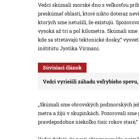
Vedci skúmali morské dno s veľkosťou prib
preskúmať oblasti, ktoré nikto doteraz nevi
ktorých sme netušili, že existujú. Spozorov
vysoká až tri a pol kilometra. Skúmali sme ve
kde sa stretávajú tektonické dosky,“ vysve
inštitútu Jyotika Virmani.
Súvisiaci článok
Vedci vyriešili záhadu veľrybieho spevu
„Skúmali sme obrovských podmorských ježk
metra a žijú v skupinkách. Pozorovali sme
pravdepodobne niekoľko tisíc rokov staré,