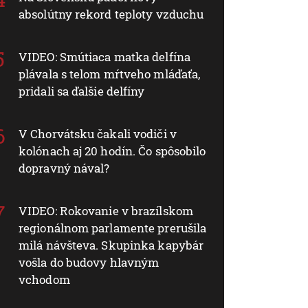
absolútny rekord teploty vzduchu
VIDEO: Smútiaca matka delfína
plávala s telom mŕtveho mláďaťa,
pridali sa ďalšie delfíny
V Chorvátsku čakali vodiči v
kolónach aj 20 hodín. Čo spôsobilo
dopravný nával?
VIDEO: Rokovanie v brazílskom
regionálnom parlamente prerušila
milá návšteva. Skupinka kapybár
vošla do budovy hlavným
vchodom