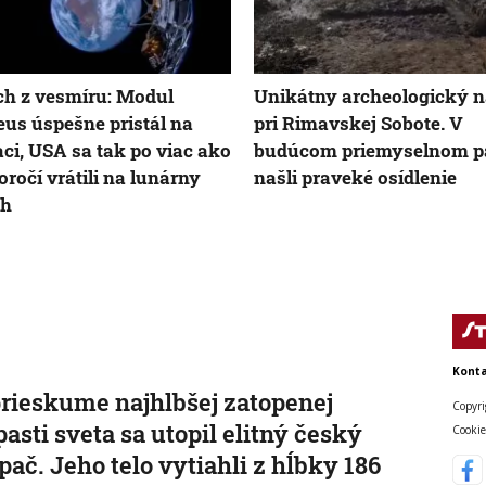
h z vesmíru: Modul
Unikátny archeologický n
us úspešne pristál na
pri Rimavskej Sobote. V
ci, USA sa tak po viac ako
budúcom priemyselnom p
toročí vrátili na lunárny
našli praveké osídlenie
ch
Konta
prieskume najhlbšej zatopenej
Copyri
pasti sveta sa utopil elitný český
Cookie
pač. Jeho telo vytiahli z hĺbky 186