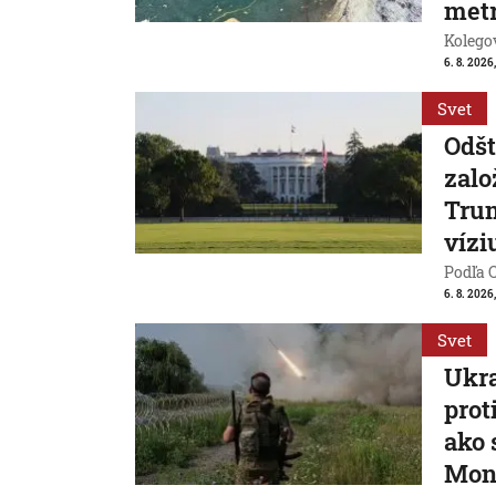
met
Kolegov
6. 8. 2026,
Svet
Odšt
zalo
Trum
vízi
Podľa 
6. 8. 2026,
Svet
Ukra
prot
ako 
Mon