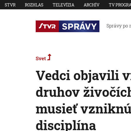
STVR
ROZHLAS
TELEVÍZIA
ARCHÍV
TV PROGR
Správy po 
Svet
Vedci objavili 
druhov živočíc
musieť vzniknú
disciplína