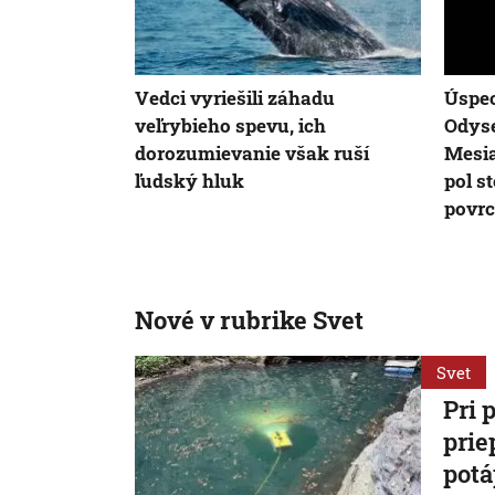
Vedci vyriešili záhadu
Úspec
veľrybieho spevu, ich
Odyse
dorozumievanie však ruší
Mesia
ľudský hluk
pol s
povr
Nové v rubrike Svet
Svet
Pri 
prie
potá