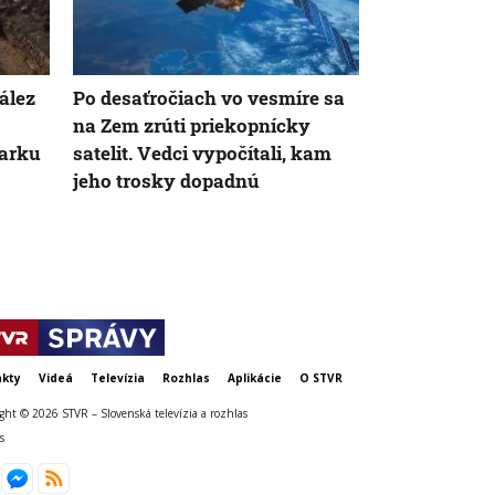
ález
Po desaťročiach vo vesmíre sa
Pri prieskum
na Zem zrúti priekopnícky
zatopenej pr
arku
satelit. Vedci vypočítali, kam
utopil elitn
jeho trosky dopadnú
Jeho telo vy
metrov
kty
Videá
Televízia
Rozhlas
Aplikácie
O STVR
ght © 2026 STVR – Slovenská televízia a rozhlas
s