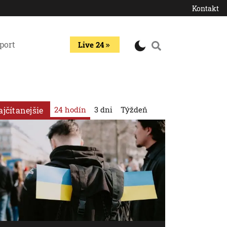
Kontakt
port
Live 24
24 hodín
3 dni
Týždeň
ajčítanejšie