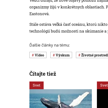
Vedci dúfajú, že nové objavy pomôžu najmä e
organizmy žijú v konkrétnych oblastiach. 
Eastonová.
Stále ostáva veľká časť oceánu, ktorú nik
technológií budú možnosti na skúmanie a 
Ďalšie články na tému:
Video
výskum
Životné prostred
Čítajte tiež
Svet
Svet