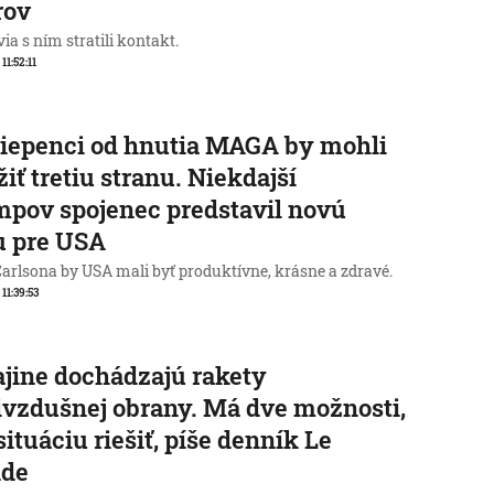
rov
ia s ním stratili kontakt.
 11:52:11
iepenci od hnutia MAGA by mohli
žiť tretiu stranu. Niekdajší
pov spojenec predstavil novú
u pre USA
Carlsona by USA mali byť produktívne, krásne a zdravé.
 11:39:53
jine dochádzajú rakety
ivzdušnej obrany. Má dve možnosti,
situáciu riešiť, píše denník Le
de