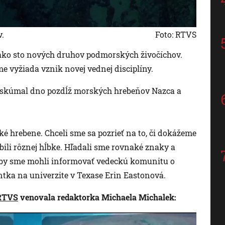
v.
Foto: RTVS
ako sto nových druhov podmorských živočíchov.
jme vyžiada vznik novej vednej disciplíny.
ý skúmal dno pozdĺž morských hrebeňov Nazca a
 hrebene. Chceli sme sa pozrieť na to, či dokážeme
obili rôznej hĺbke. Hľadali sme rovnaké znaky a
aby sme mohli informovať vedeckú komunitu o
ntka na univerzite v Texase Erin Eastonová.
RTVS
venovala redaktorka Michaela Michalek: