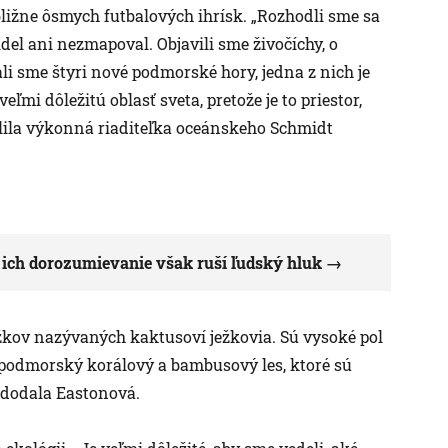
ližne ôsmych futbalových ihrísk. „Rozhodli sme sa
del ani nezmapoval. Objavili sme živočíchy, o
ali sme štyri nové podmorské hory, jedna z nich je
ľmi dôležitú oblasť sveta, pretože je to priestor,
tlila výkonná riaditeľka oceánskeho Schmidt
, ich dorozumievanie však ruší ľudský hluk
ov nazývaných kaktusoví ježkovia. Sú vysoké pol
 podmorský korálový a bambusový les, ktoré sú
“ dodala Eastonová.