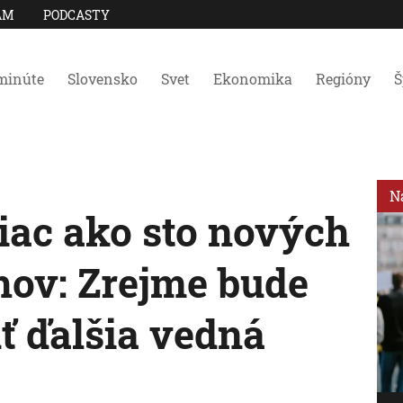
AM
PODCASTY
minúte
Slovensko
Svet
Ekonomika
Regióny
Š
N
viac ako sto nových
hov: Zrejme bude
ť ďalšia vedná