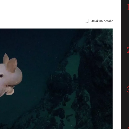
.
Odlož na neskôr