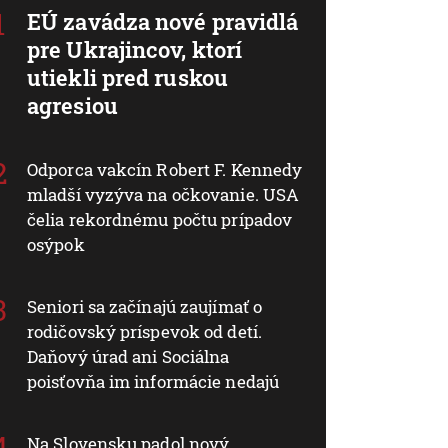
EÚ zavádza nové pravidlá
pre Ukrajincov, ktorí
utiekli pred ruskou
agresiou
Odporca vakcín Robert F. Kennedy
mladší vyzýva na očkovanie. USA
čelia rekordnému počtu prípadov
osýpok
Seniori sa začínajú zaujímať o
rodičovský príspevok od detí.
Daňový úrad ani Sociálna
poisťovňa im informácie nedajú
Na Slovensku padol nový