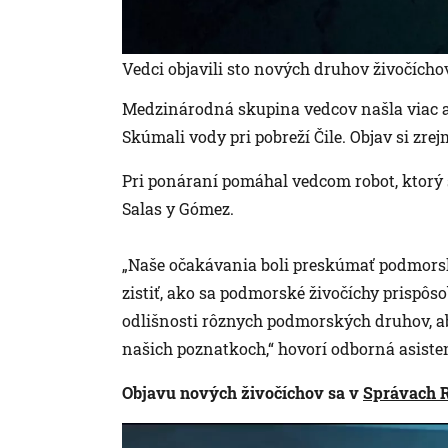
Vedci objavili sto nových druhov živočícho
Medzinárodná skupina vedcov našla viac 
Skúmali vody pri pobreží Čile. Objav si zre
Pri ponáraní pomáhal vedcom robot, ktor
Salas y Gómez.
„Naše očakávania boli preskúmať podmorské
zistiť, ako sa podmorské živočíchy prispôs
odlišnosti rôznych podmorských druhov, 
našich poznatkoch,“ hovorí odborná asiste
Objavu nových živočíchov sa v
Správach 