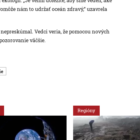
kológii. „Je veľmi dôležité, aby sme vedeli, aké
Pomôže nám to udržať oceán zdravý,“ uzavrela
to nepreskúmal. Vedci veria, že pomocou nových
pozorovanie väčšie.
ie
Regióny