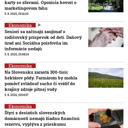
karty so zľavami. Opozícia hovorí o
marketingovom ťahu
5. 8. 2026, 19:14:20
Ekonomika
Seniori sa začínajú zaujímať o
rodičovský príspevok od detí. Daňový
úrad ani Sociálna poisťovňa im
informácie nedajú
5. 8. 2026, 19:08:24
Ekonomika
Na Slovensku zarastá 300-tisíc
hektárov pôdy. Farmárom by mohla
pomôcť zvládnuť sucho či vrátiť do
krajiny zdroje pitnej vody
5. 8. 2026, 15:04:57
Ekonomika
Štyri z desiatich slovenských
domácností nemajú žiadnu finančnú
rezervu, vyplýva z prieskumu