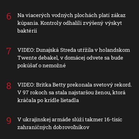
Na viacerých vodných plochách platí zákaz
kúpania. Kontroly odhalili zvýšený výskyt
baktérií
VIDEO: Dunajská Streda utŕžila v holandskom
Twente debakel, v domácej odvete sa bude
pokúšať o nemožné
VIDEO: Britka Betty prekonala svetový rekord.
V 97 rokoch sa stala najstaršou ženou, ktorá
kráčala po krídle lietadla
V ukrajinskej armáde slúži takmer 16-tisíc
zahraničných dobrovoľníkov