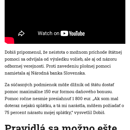
Dobiš pripomenul, že neistota o možnom príchode štátnej
pomoci sa odvíjala od výsledku volieb, ale aj od názoru
odbornej verejnosti. Proti zavedeniu plošnej pomoci
namietala aj Národná banka Slovenska.
Za súčasných podmienok môže dlžník od štátu dostať
pomoc maximálne 150 eur formou daňového bonusu.
Pomoc ročne nesmie presiahnuť 1 800 eur. „Ak som mal
doteraz nejakú splátku, a tá mi narástla, môžem požiadať o
75 percent nárastu mojej splátky,“ vysvetlil Dobiš.
Pravidlá sa možno ešte