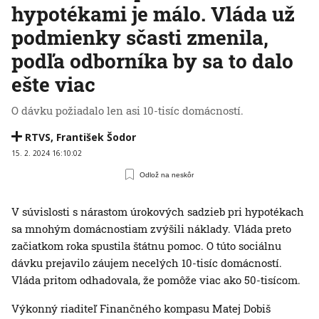
hypotékami je málo. Vláda už
podmienky sčasti zmenila,
podľa odborníka by sa to dalo
ešte viac
O dávku požiadalo len asi 10-tisíc domácností.
RTVS
,
František Šodor
15. 2. 2024 16:10:02
Odlož na neskôr
V súvislosti s nárastom úrokových sadzieb pri hypotékach
sa mnohým domácnostiam zvýšili náklady. Vláda preto
začiatkom roka spustila štátnu pomoc. O túto sociálnu
dávku prejavilo záujem necelých 10-tisíc domácností.
Vláda pritom odhadovala, že pomôže viac ako 50-tisícom.
Výkonný riaditeľ Finančného kompasu Matej Dobiš