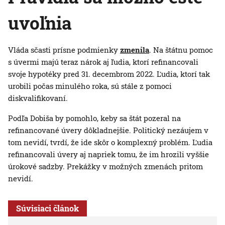
uvoľnia
Vláda sčasti prísne podmienky
zmenila
. Na štátnu pomoc
s úvermi majú teraz nárok aj ľudia, ktorí refinancovali
svoje hypotéky pred 31. decembrom 2022. Ľudia, ktorí tak
urobili počas minulého roka, sú stále z pomoci
diskvalifikovaní.
Podľa Dobiša by pomohlo, keby sa štát pozeral na
refinancované úvery dôkladnejšie. Politický nezáujem v
tom nevidí, tvrdí, že ide skôr o komplexný problém. Ľudia
refinancovali úvery aj napriek tomu, že im hrozili vyššie
úrokové sadzby. Prekážky v možných zmenách pritom
nevidí.
Súvisiaci článok