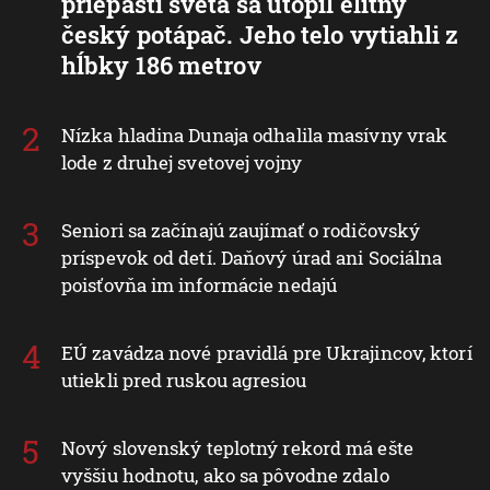
priepasti sveta sa utopil elitný
český potápač. Jeho telo vytiahli z
hĺbky 186 metrov
Nízka hladina Dunaja odhalila masívny vrak
lode z druhej svetovej vojny
Seniori sa začínajú zaujímať o rodičovský
príspevok od detí. Daňový úrad ani Sociálna
poisťovňa im informácie nedajú
EÚ zavádza nové pravidlá pre Ukrajincov, ktorí
utiekli pred ruskou agresiou
Nový slovenský teplotný rekord má ešte
vyššiu hodnotu, ako sa pôvodne zdalo