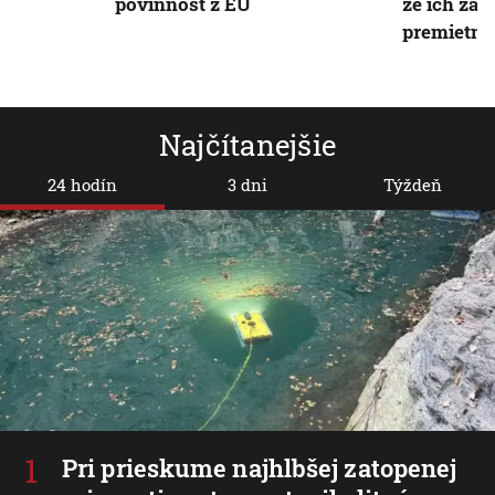
povinnosť z EÚ
že ich za
premietnu
Najčítanejšie
24 hodín
3 dni
Týždeň
Pri prieskume najhlbšej zatopenej