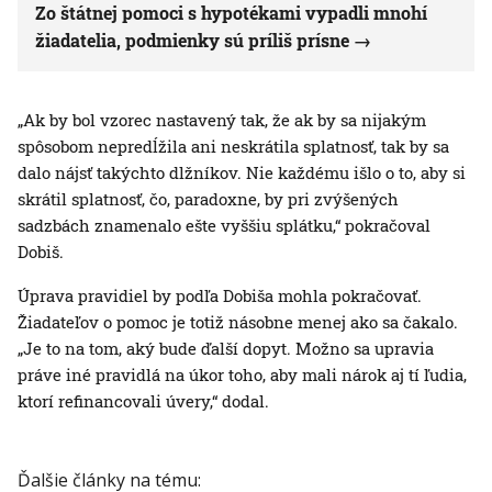
Zo štátnej pomoci s hypotékami vypadli mnohí
žiadatelia, podmienky sú príliš prísne
„Ak by bol vzorec nastavený tak, že ak by sa nijakým
spôsobom nepredĺžila ani neskrátila splatnosť, tak by sa
dalo nájsť takýchto dlžníkov. Nie každému išlo o to, aby si
skrátil splatnosť, čo, paradoxne, by pri zvýšených
sadzbách znamenalo ešte vyššiu splátku,“ pokračoval
Dobiš.
Úprava pravidiel by podľa Dobiša mohla pokračovať.
Žiadateľov o pomoc je totiž násobne menej ako sa čakalo.
„Je to na tom, aký bude ďalší dopyt. Možno sa upravia
práve iné pravidlá na úkor toho, aby mali nárok aj tí ľudia,
ktorí refinancovali úvery,“ dodal.
Ďalšie články na tému: