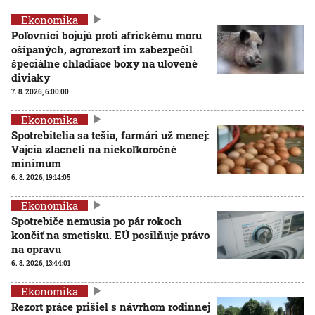
Ekonomika
Poľovníci bojujú proti africkému moru
ošípaných, agrorezort im zabezpečil
špeciálne chladiace boxy na ulovené
diviaky
7. 8. 2026, 6:00:00
Ekonomika
Spotrebitelia sa tešia, farmári už menej:
Vajcia zlacneli na niekoľkoročné
minimum
6. 8. 2026, 19:14:05
Ekonomika
Spotrebiče nemusia po pár rokoch
končiť na smetisku. EÚ posilňuje právo
na opravu
6. 8. 2026, 13:44:01
Ekonomika
Rezort práce prišiel s návrhom rodinnej