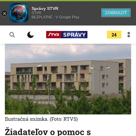
Správy STVR
ZOBRAZIŤ
STVR
BEZPLATNÉ - V Google Play
24
Ilustračná snímka.
(Foto: RTVS)
Žiadateľov o pomoc s