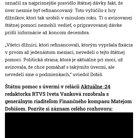
označil za najprísnejšie pravidlo štátnej dávky fakt, že
úver nesmie byť refinancovaný. Toto vylúčilo z hry
dlžníkov, ktorí tak urobili v minulom roku. Tí o avizovanej
štátnej pomoci nemohli vedieť, o pripravovanej dávke
prišli informácie až koncom decembra.
„Všetci dlžníci, ktorí refinancovali, ktorým vypršala fixácia
v prvom až jedenástom mesiaci, nevedeli o tejto štátnej
pomoci. Politická strana, ktorá je aktuálne pri moci, už
avizovala, že chce pomáhať s takýmito úvermi, ale
nevedeli sme o podmienkach,“ uviedol Dobiš.
Štátnu pomoc s úvermi v relácii
Aktuálne :24
redaktorka RTVS Iveta Vanková rozobrala s
generálnym riaditeľom Finančného kompasu Matejom
Dobišom. Pozrite si záznam celého rozhovoru: