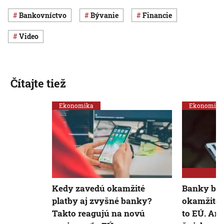
Bankovníctvo
Bývanie
Financie
Video
Čítajte tiež
Ekonomika
Ekonomika
Kedy zavedú okamžité
Banky bud
platby aj zvyšné banky?
okamžité p
Takto reagujú na novú
to EÚ. Ana