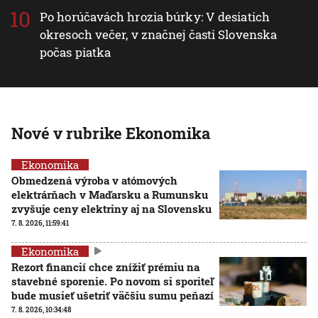
Po horúčavách hrozia búrky: V desiatich
okresoch večer, v značnej časti Slovenska
počas piatka
Nové v rubrike Ekonomika
Ekonomika
Obmedzená výroba v atómových
elektrárňach v Maďarsku a Rumunsku
zvyšuje ceny elektriny aj na Slovensku
7. 8. 2026, 11:59:41
Ekonomika
Rezort financií chce znížiť prémiu na
stavebné sporenie. Po novom si sporiteľ
bude musieť ušetriť väčšiu sumu peňazí
7. 8. 2026, 10:34:48