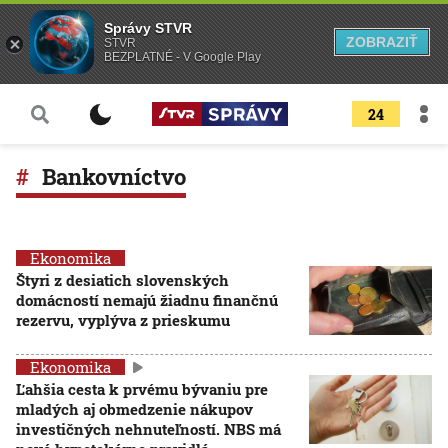
Správy STVR
ZOBRAZIŤ
STVR
BEZPLATNÉ - V Google Play
24
Bankovníctvo
Ekonomika
Štyri z desiatich slovenských
domácností nemajú žiadnu finančnú
rezervu, vyplýva z prieskumu
Ekonomika
Ľahšia cesta k prvému bývaniu pre
mladých aj obmedzenie nákupov
investičných nehnuteľností. NBS má