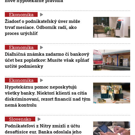
nové hypotekárne pravidlá
Ekonomika
Žiadosť o podnikateľský úver môže
trvať mesiace. Odborník radí, ako
proces urýchliť
Ekonomika
Diaľničná známka zadarmo či bankový
účet bez poplatkov: Musíte však spĺňať
určité podmienky
Ekonomika
Hypotekárnu pomoc neposkytujú
všetky banky. Niektorí klienti sa cítia
diskriminovaní, rezort financií nad tým
nemá kontrolu
Slovensko
Podnikateľovi z Nitry zmizli z účtu
desaťtisíce eur. Banka odoslala jeho