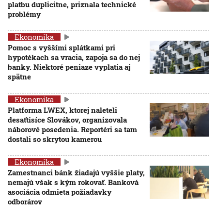
platbu duplicitne, priznala technické
problémy
Ekonomika
Pomoc s vyššími splátkami pri
hypotékach sa vracia, zapoja sa do nej
banky. Niektoré peniaze vyplatia aj
spätne
Ekonomika
Platforma LWEX, ktorej naleteli
desaťtisíce Slovákov, organizovala
náborové posedenia. Reportéri sa tam
dostali so skrytou kamerou
Ekonomika
Zamestnanci bánk žiadajú vyššie platy,
nemajú však s kým rokovať. Banková
asociácia odmieta požiadavky
odborárov