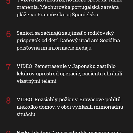
zranenia. Mechúrovka portugalská zatvára
pláže vo Francúzsku aj Španielsku
Seniori sa začínajú zaujímať o rodičovský
príspevok od detí. Daňový úrad ani Sociálna
poisťovňa im informácie nedajú
VIDEO: Zemetrasenie v Japonsku zastihlo
lekárov uprostred operácie, pacienta chránili
vlastnými telami
VIDEO: Rozsiahly požiar v Braväcove pohltil
niekoľko domov, v obci vyhlásili mimoriadnu
situáciu
Nízka hladina Dunaja odhalila masívny vrak