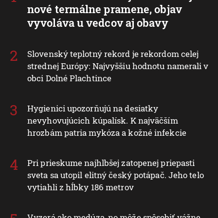
nové termálne pramene, objav
vyvoláva u vedcov aj obavy
Slovenský teplotný rekord je rekordom celej
strednej Európy: Najvyššiu hodnotu namerali v
obci Dolné Plachtince
Hygienici upozorňujú na desiatky
nevyhovujúcich kúpalísk. K najväčším
hrozbám patria mykóza a kožné infekcie
Pri prieskume najhlbšej zatopenej priepasti
sveta sa utopil elitný český potápač. Jeho telo
vytiahli z hĺbky 186 metrov
Vyzerá ako medúza, no môže spôsobiť vážne