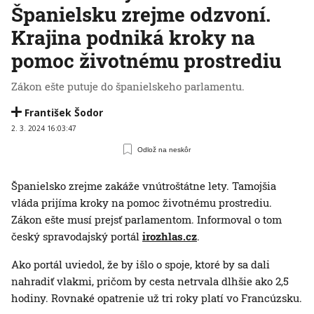
Španielsku zrejme odzvoní.
Krajina podniká kroky na
pomoc životnému prostrediu
Zákon ešte putuje do španielskeho parlamentu.
František Šodor
2. 3. 2024 16:03:47
Odlož na neskôr
Španielsko zrejme zakáže vnútroštátne lety. Tamojšia
vláda prijíma kroky na pomoc životnému prostrediu.
Zákon ešte musí prejsť parlamentom. Informoval o tom
český spravodajský portál
irozhlas.cz
.
Ako portál uviedol, že by išlo o spoje, ktoré by sa dali
nahradiť vlakmi, pričom by cesta netrvala dlhšie ako 2,5
hodiny. Rovnaké opatrenie už tri roky platí vo Francúzsku.