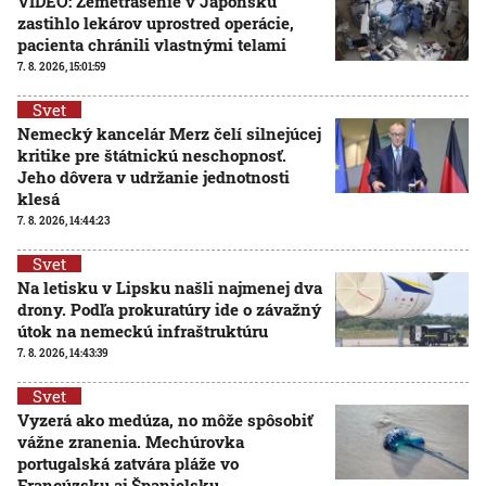
VIDEO: Zemetrasenie v Japonsku
zastihlo lekárov uprostred operácie,
pacienta chránili vlastnými telami
7. 8. 2026, 15:01:59
Svet
Nemecký kancelár Merz čelí silnejúcej
kritike pre štátnickú neschopnosť.
Jeho dôvera v udržanie jednotnosti
klesá
7. 8. 2026, 14:44:23
Svet
Na letisku v Lipsku našli najmenej dva
drony. Podľa prokuratúry ide o závažný
útok na nemeckú infraštruktúru
7. 8. 2026, 14:43:39
Svet
Vyzerá ako medúza, no môže spôsobiť
vážne zranenia. Mechúrovka
portugalská zatvára pláže vo
Francúzsku aj Španielsku