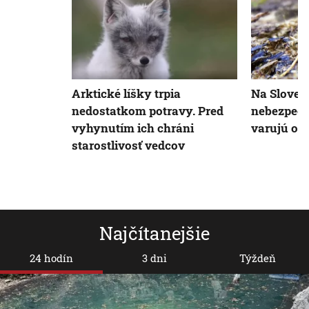
Arktické líšky trpia
Na Slovens
nedostatkom potravy. Pred
nebezpečn
vyhynutím ich chráni
varujú oc
starostlivosť vedcov
Najčítanejšie
24 hodín
3 dni
Týždeň