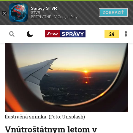
Správy STVR
ZOBRAZIŤ
STVR
BEZPLATNÉ - V Google Play
24
Ilustračná snímka.
(Foto: Unsplash)
Vnútroštátnym letom v