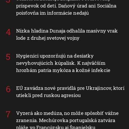
príspevok od detí. Daňový úrad ani Sociálna
poisťovňa im informácie nedajú
Nízka hladina Dunaja odhalila masívny vrak
lode z druhej svetovej vojny
Hygienici upozorňujú na desiatky
nevyhovujúcich kúpalísk. K najväčším
hrozbám patria mykóza a kožné infekcie
EÚ zavádza nové pravidlá pre Ukrajincov, ktorí
utiekli pred ruskou agresiou
Vyzerá ako medúza, no môže spôsobiť vážne
zranenia. Mechúrovka portugalská zatvára
pláže vo Francúzsku aj Španielsku