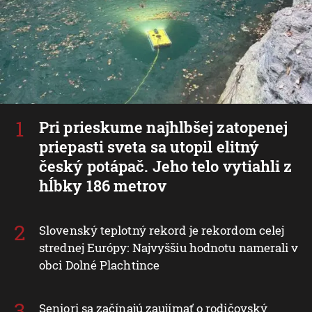
Pri prieskume najhlbšej zatopenej
priepasti sveta sa utopil elitný
český potápač. Jeho telo vytiahli z
hĺbky 186 metrov
Slovenský teplotný rekord je rekordom celej
strednej Európy: Najvyššiu hodnotu namerali v
obci Dolné Plachtince
Seniori sa začínajú zaujímať o rodičovský