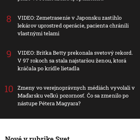
VIDEO: Zemetrasenie v Japonsku zastihlo
lekárov uprostred operácie, pacienta chránili
vlastnými telami
VIDEO: Britka Betty prekonala svetový rekord.
V 97 rokoch sa stala najstaršou ženou, ktorá
kráčala po krídle lietadla
Zmeny vo verejnoprávnych médiách vyvolali v
Maďarsku veľkú pozornosť. Čo sa zmenilo po
nástupe Pétera Magyara?
Nové v rubrike Svet