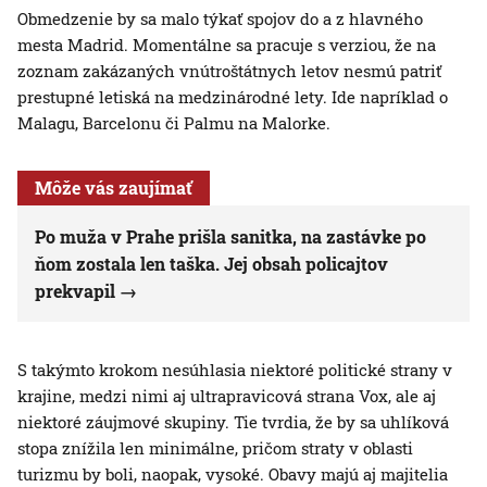
Obmedzenie by sa malo týkať spojov do a z hlavného
mesta Madrid. Momentálne sa pracuje s verziou, že na
zoznam zakázaných vnútroštátnych letov nesmú patriť
prestupné letiská na medzinárodné lety. Ide napríklad o
Malagu, Barcelonu či Palmu na Malorke.
Môže vás zaujímať
Po muža v Prahe prišla sanitka, na zastávke po
ňom zostala len taška. Jej obsah policajtov
prekvapil
S takýmto krokom nesúhlasia niektoré politické strany v
krajine, medzi nimi aj ultrapravicová strana Vox, ale aj
niektoré záujmové skupiny. Tie tvrdia, že by sa uhlíková
stopa znížila len minimálne, pričom straty v oblasti
turizmu by boli, naopak, vysoké. Obavy majú aj majitelia