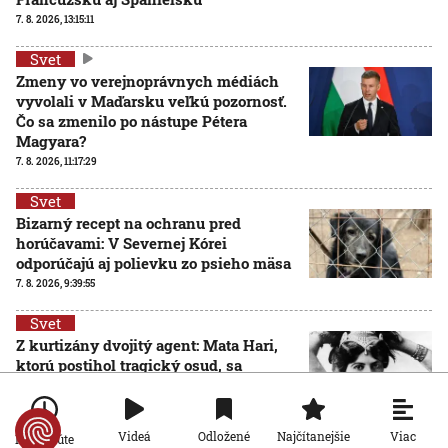
7. 8. 2026, 13:15:11
Svet
Zmeny vo verejnoprávnych médiách
vyvolali v Maďarsku veľkú pozornosť.
Čo sa zmenilo po nástupe Pétera
Magyara?
7. 8. 2026, 11:17:29
Svet
Bizarný recept na ochranu pred
horúčavami: V Severnej Kórei
odporúčajú aj polievku zo psieho mäsa
7. 8. 2026, 9:39:55
Svet
Z kurtizány dvojitý agent: Mata Hari,
ktorú postihol tragický osud, sa
narodila pred 150 rokmi
7. 8. 2026, 8:00:00
Viac
Videá
Odložené
Najčítanejšie
Po minúte
Svet