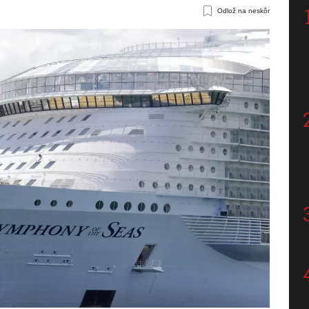
Odlož na neskôr