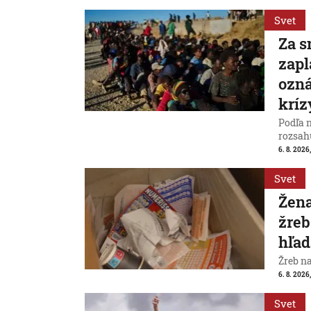
Svet
Za s
zapl
ozná
kríz
Podľa 
rozsah
6. 8. 2026,
Svet
Žena
žreb
hľad
Žreb n
6. 8. 2026,
Svet