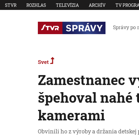
STVR
ROZHLAS
TELEVÍZIA
ARCHÍV
TV PROGR
Správy po 
Svet
Zamestnanec vý
špehoval nahé 
kamerami
Obvinili ho z výroby a držania detskej 