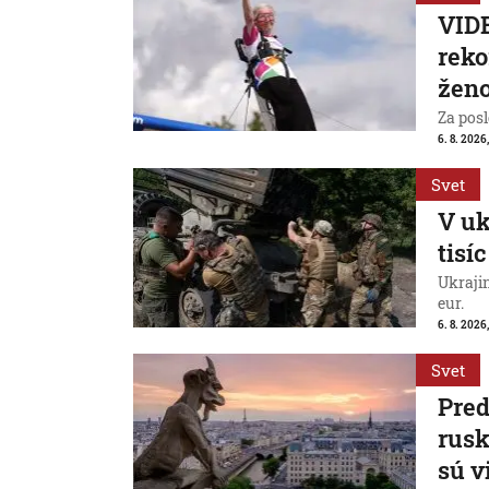
VIDE
reko
ženo
Za posl
6. 8. 2026
Svet
V uk
tisí
Ukraji
eur.
6. 8. 2026
Svet
Pred
rus
sú v