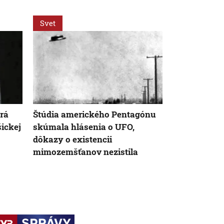
Svet
Svet
orá
Štúdia amerického Pentagónu
Za snahu dos
šickej
skúmala hlásenia o UFO,
Španielska z
dôkazy o existencii
Starosta Ce
mimozemšťanov nezistila
tragickú bil
krízy