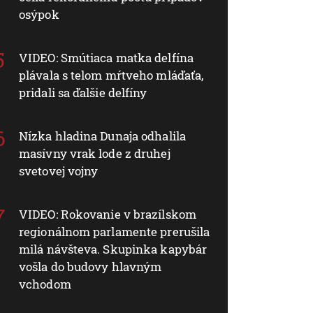
osýpok
VIDEO: Smútiaca matka delfína
plávala s telom mŕtveho mláďaťa,
pridali sa ďalšie delfíny
Nízka hladina Dunaja odhalila
masívny vrak lode z druhej
svetovej vojny
VIDEO: Rokovanie v brazílskom
regionálnom parlamente prerušila
milá návšteva. Skupinka kapybár
vošla do budovy hlavným
vchodom