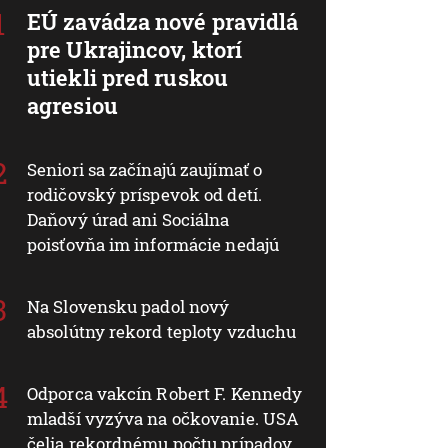
EÚ zavádza nové pravidlá
pre Ukrajincov, ktorí
utiekli pred ruskou
agresiou
Seniori sa začínajú zaujímať o
rodičovský príspevok od detí.
Daňový úrad ani Sociálna
poisťovňa im informácie nedajú
Na Slovensku padol nový
absolútny rekord teploty vzduchu
Odporca vakcín Robert F. Kennedy
mladší vyzýva na očkovanie. USA
čelia rekordnému počtu prípadov