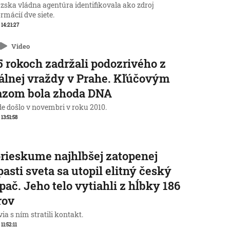
zska vládna agentúra identifikovala ako zdroj
rmácií dve siete.
 14:21:27
Video
5 rokoch zadržali podozrivého z
álnej vraždy v Prahe. Kľúčovým
azom bola zhoda DNA
de došlo v novembri v roku 2010.
 13:51:58
prieskume najhlbšej zatopenej
pasti sveta sa utopil elitný český
pač. Jeho telo vytiahli z hĺbky 186
rov
ia s ním stratili kontakt.
 11:52:11