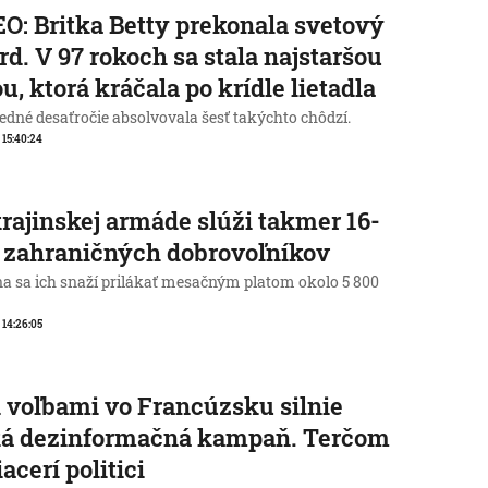
O: Britka Betty prekonala svetový
rd. V 97 rokoch sa stala najstaršou
u, ktorá kráčala po krídle lietadla
edné desaťročie absolvovala šesť takýchto chôdzí.
, 15:40:24
rajinskej armáde slúži takmer 16-
c zahraničných dobrovoľníkov
na sa ich snaží prilákať mesačným platom okolo 5 800
, 14:26:05
 voľbami vo Francúzsku silnie
ká dezinformačná kampaň. Terčom
iacerí politici