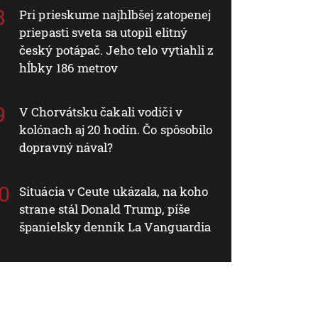
Pri prieskume najhlbšej zatopenej
priepasti sveta sa utopil elitný
český potápač. Jeho telo vytiahli z
hĺbky 186 metrov
V Chorvátsku čakali vodiči v
kolónach aj 20 hodín. Čo spôsobilo
dopravný nával?
Situácia v Ceute ukázala, na koho
strane stál Donald Trump, píše
španielsky denník La Vanguardia