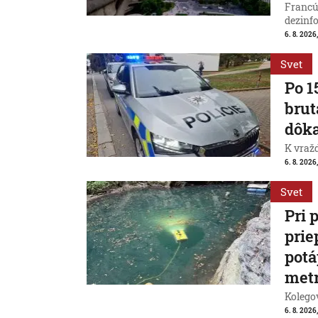
Francú
dezinfo
6. 8. 2026,
Svet
Po 1
brut
dôk
K vraž
6. 8. 2026,
Svet
Pri 
prie
potá
met
Kolegov
6. 8. 2026,