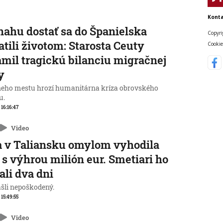
Konta
nahu dostať sa do Španielska
Copyri
atili životom: Starosta Ceuty
Cookie
mil tragickú bilanciu migračnej
y
neho mestu hrozí humanitárna kríza obrovského
u.
 16:16:47
Video
 v Taliansku omylom vyhodila
 s výhrou milión eur. Smetiari ho
ali dva dni
ašli nepoškodený.
 15:49:55
Video