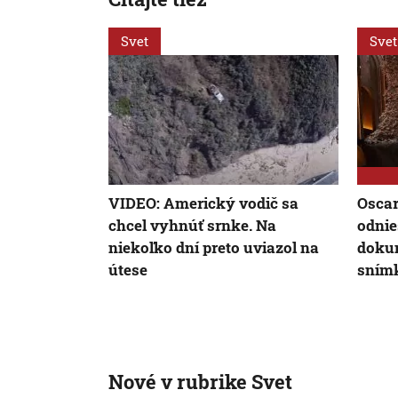
Svet
Svet
VIDEO: Americký vodič sa
Oscar
chcel vyhnúť srnke. Na
odnie
niekoľko dní preto uviazol na
doku
útese
snímk
Nové v rubrike Svet