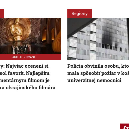
Regióny
AKTUALIZOVANÉ
y: Najviac ocenení si
Polícia obvinila osobu, kt
sol favorit. Najlepším
mala spôsobiť požiar v ko
mentárnym filmom je
univerzitnej nemocnici
a ukrajinského filmára