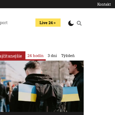
Kontakt
port
Live 24
24 hodín
3 dni
Týždeň
ajčítanejšie