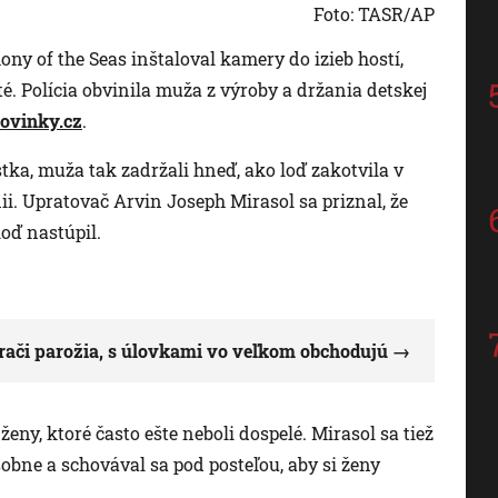
Foto: TASR/AP
ny of the Seas inštaloval kamery do izieb hostí,
é. Polícia obvinila muža z výroby a držania detskej
ovinky.c
z
.
stka, muža tak zadržali hneď, ako loď zakotvila v
ii. Upratovač Arvin Joseph Mirasol sa priznal, že
oď nastúpil.
rači parožia, s úlovkami vo veľkom obchodujú
ny, ktoré často ešte neboli dospelé. Mirasol sa tiež
osobne a schovával sa pod posteľou, aby si ženy