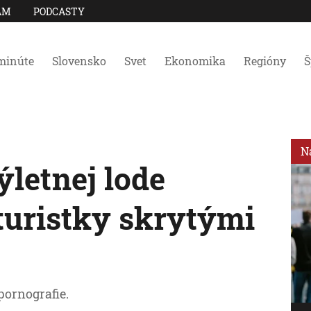
AM
PODCASTY
minúte
Slovensko
Svet
Ekonomika
Regióny
Š
N
letnej lode
turistky skrytými
pornografie.