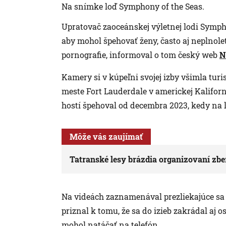
Na snímke loď Symphony of the Seas.
Upratovač zaoceánskej výletnej lodi Sympho
aby mohol špehovať ženy, často aj neplnolet
pornografie, informoval o tom český web
N
Kamery si v kúpeľni svojej izby všimla turi
meste Fort Lauderdale v americkej Kaliforn
hostí špehoval od decembra 2023, kedy na l
Môže vás zaujímať
Tatranské lesy brázdia organizovaní zbe
Na videách zaznamenával prezliekajúce sa že
priznal k tomu, že sa do izieb zakrádal aj 
mohol natáčať na telefón.