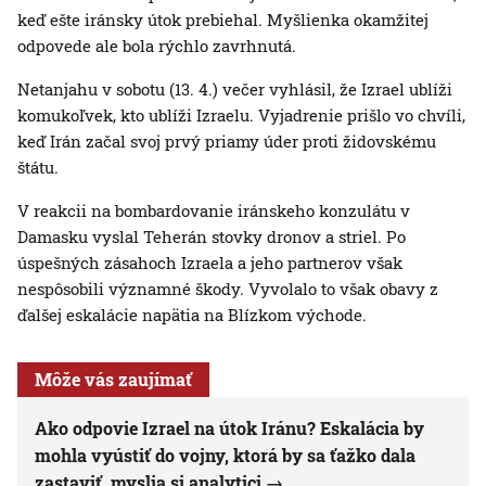
keď ešte iránsky útok prebiehal. Myšlienka okamžitej
odpovede ale bola rýchlo zavrhnutá.
Netanjahu v sobotu (13. 4.) večer vyhlásil, že Izrael ublíži
komukoľvek, kto ublíži Izraelu. Vyjadrenie prišlo vo chvíli,
keď Irán začal svoj prvý priamy úder proti židovskému
štátu.
V reakcii na bombardovanie iránskeho konzulátu v
Damasku vyslal Teherán stovky dronov a striel. Po
úspešných zásahoch Izraela a jeho partnerov však
nespôsobili významné škody. Vyvolalo to však obavy z
ďalšej eskalácie napätia na Blízkom východe.
Môže vás zaujímať
Ako odpovie Izrael na útok Iránu? Eskalácia by
mohla vyústiť do vojny, ktorá by sa ťažko dala
zastaviť, myslia si analytici