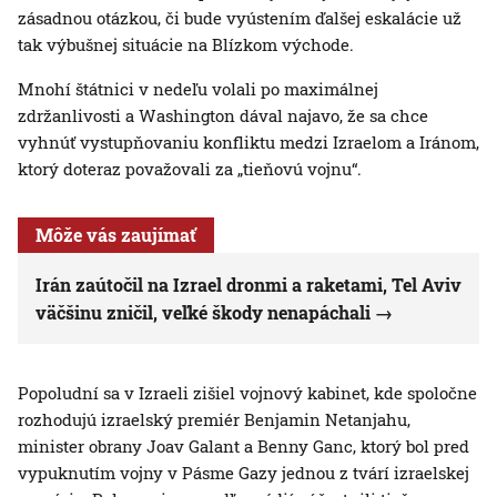
zásadnou otázkou, či bude vyústením ďalšej eskalácie už
tak výbušnej situácie na Blízkom východe.
Mnohí štátnici v nedeľu volali po maximálnej
zdržanlivosti a Washington dával najavo, že sa chce
vyhnúť vystupňovaniu konfliktu medzi Izraelom a Iránom,
ktorý doteraz považovali za „tieňovú vojnu“.
Môže vás zaujímať
Irán zaútočil na Izrael dronmi a raketami, Tel Aviv
väčšinu zničil, veľké škody nenapáchali
Popoludní sa v Izraeli zišiel vojnový kabinet, kde spoločne
rozhodujú izraelský premiér Benjamin Netanjahu,
minister obrany Joav Galant a Benny Ganc, ktorý bol pred
vypuknutím vojny v Pásme Gazy jednou z tvárí izraelskej