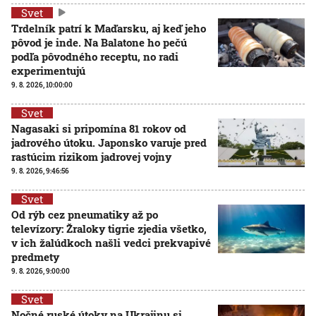
Svet
Trdelník patrí k Maďarsku, aj keď jeho
pôvod je inde. Na Balatone ho pečú
podľa pôvodného receptu, no radi
experimentujú
9. 8. 2026, 10:00:00
Svet
Nagasaki si pripomína 81 rokov od
jadrového útoku. Japonsko varuje pred
rastúcim rizikom jadrovej vojny
9. 8. 2026, 9:46:56
Svet
Od rýb cez pneumatiky až po
televízory: Žraloky tigrie zjedia všetko,
v ich žalúdkoch našli vedci prekvapivé
predmety
9. 8. 2026, 9:00:00
Svet
Nočné ruské útoky na Ukrajinu si