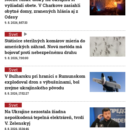
vyžiadali obete. V Charkove zasiahli
obytné domy, zranených hlásia aj z
Odesy
9. 8. 2026, 8:57:33
Svet
Státisíce sterilných komárov mieria do
amerických záhrad. Nová metóda má
bojovať proti nebezpečnému druhu
9. 8. 2026, 7:00:00
Svet
V Bulharsku pri hranici s Rumunskom
explodoval dron s výbušninami, bol
zrejme ukrajinského pôvodu
8. 8. 2026, 17:52:27
Svet
Na Ukrajine nezostala žiadna
nepoškodená tepelná elektráreň, tvrdí
V. Zelenskyj
8. 8. 2026, 15:34:46