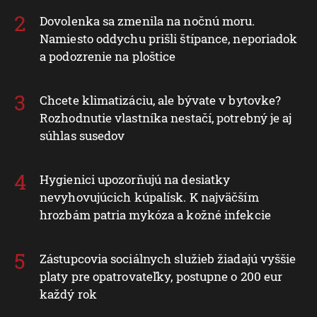
Dovolenka sa zmenila na nočnú moru.
Namiesto oddychu prišli štípance, neporiadok
a podozrenie na ploštice
Chcete klimatizáciu, ale bývate v bytovke?
Rozhodnutie vlastníka nestačí, potrebný je aj
súhlas susedov
Hygienici upozorňujú na desiatky
nevyhovujúcich kúpalísk. K najväčším
hrozbám patria mykóza a kožné infekcie
Zástupcovia sociálnych služieb žiadajú vyššie
platy pre opatrovateľky, postupne o 200 eur
každý rok