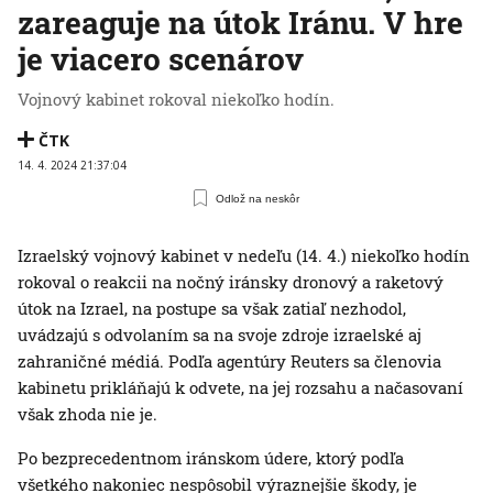
zareaguje na útok Iránu. V hre
je viacero scenárov
Vojnový kabinet rokoval niekoľko hodín.
ČTK
14. 4. 2024 21:37:04
Odlož na neskôr
Izraelský vojnový kabinet v nedeľu (14. 4.) niekoľko hodín
rokoval o reakcii na nočný iránsky dronový a raketový
útok na Izrael, na postupe sa však zatiaľ nezhodol,
uvádzajú s odvolaním sa na svoje zdroje izraelské aj
zahraničné médiá. Podľa agentúry Reuters sa členovia
kabinetu prikláňajú k odvete, na jej rozsahu a načasovaní
však zhoda nie je.
Po bezprecedentnom iránskom údere, ktorý podľa
všetkého nakoniec nespôsobil výraznejšie škody, je