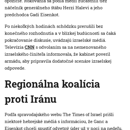
opozície. Rokovania sa podľa médií zúčastnili tiež
náčelník generálneho štábu Herzi Halevi a jeho
predchodca Gadi Eisenkot.
Po niekoľkých hodinách schôdzku prerušili bez
konečného rozhodnutia a v blízkej budúcnosti sa čaká
pokračovanie diskusie, uvádzajú izraelské médiá.
Televízia
CNN
s odvolaním sa na nemenovaného
izraelského činiteľa informovala, že kabinet poveril
armádu, aby pripravila dodatočné scenáre izraelskej
odpovede.
Regionálna koalícia
proti Iránu
Podľa spravodajského webu The Times of Israel prišli
niektoré hebrejské médiá s informáciou, že Ganc a
Eisenkot chceli spustiť odvetný úder už v noci na nedeľu,