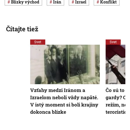
Blízky východ
Irán
Izrael
konflikt
Čítajte tiež
Svet
Svet
Vzťahy medzi Iránom a
Čo sú to i
Izraelom neboli vždy napäté.
gardy? Chr
V istý moment si boli krajiny
režim, no 
dokonca blízke
teroristic