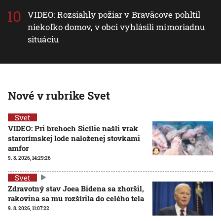
VIDEO: Rozsiahly požiar v Braväcove pohltil
niekoľko domov, v obci vyhlásili mimoriadnu
situáciu
Nové v rubrike Svet
Svet
VIDEO: Pri brehoch Sicílie našli vrak
starorímskej lode naloženej stovkami
amfor
9. 8. 2026, 14:29:26
Svet
Zdravotný stav Joea Bidena sa zhoršil,
rakovina sa mu rozšírila do celého tela
9. 8. 2026, 11:07:22