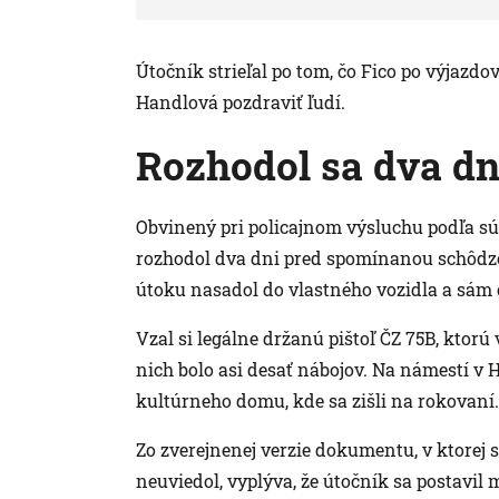
Útočník strieľal po tom, čo Fico po výjazd
Handlová pozdraviť ľudí.
Rozhodol sa dva dn
Obvinený pri policajnom výsluchu podľa sú
rozhodol dva dni pred spomínanou schôdzou
útoku nasadol do vlastného vozidla a sám 
Vzal si legálne držanú pištoľ ČZ 75B, ktorú
nich bolo asi desať nábojov. Na námestí v 
kultúrneho domu, kde sa zišli na rokovaní.
Zo zverejnenej verzie dokumentu, v ktorej
neuviedol, vyplýva, že útočník sa postavil 