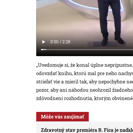
„Uvedomuje si, že konal úplne neprípustne
odovzdať knihu, ktorú mal pre neho nachyst
strieľať vie a mieril tak, aby nepochybne 
pozor, aby ani náhodou neohrozil žiadneho
zdôvodnení rozhodnutia, ktorým obvinenéh
Môže vás zaujímať
Zdravotný stav premiéra R. Fica je naďal