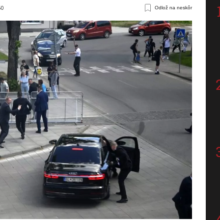
50
Odlož na neskôr