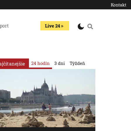
Kontakt
port
Live 24
24 hodín
3 dni
Týždeň
ajčítanejšie