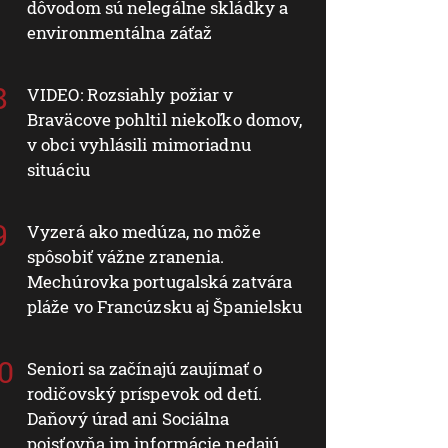
dôvodom sú nelegálne skládky a
environmentálna záťaž
VIDEO: Rozsiahly požiar v
Braväcove pohltil niekoľko domov,
v obci vyhlásili mimoriadnu
situáciu
Vyzerá ako medúza, no môže
spôsobiť vážne zranenia.
Mechúrovka portugalská zatvára
pláže vo Francúzsku aj Španielsku
Seniori sa začínajú zaujímať o
rodičovský príspevok od detí.
Daňový úrad ani Sociálna
poisťovňa im informácie nedajú