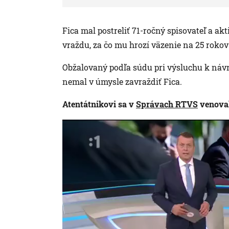
Fica mal postreliť 71-ročný spisovateľ a akt
vraždu, za čo mu hrozí väzenie na 25 rokov 
Obžalovaný podľa súdu pri výsluchu k návr
nemal v úmysle zavraždiť Fica.
Atentátnikovi sa v
Správach RTVS
venoval