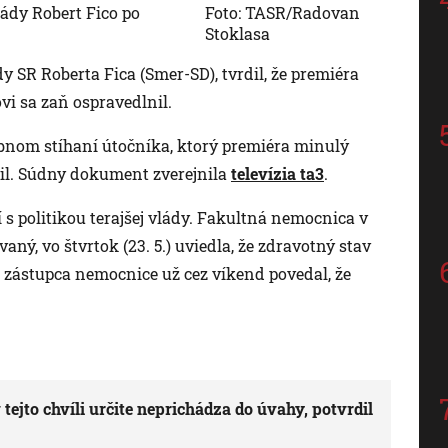
ády Robert Fico po
Foto: TASR/Radovan
Stoklasa
y SR Roberta Fica (Smer-SD), tvrdil, že premiéra
ovi sa zaň ospravedlnil.
bnom stíhaní útočníka, ktorý premiéra minulý
elil. Súdny dokument zverejnila
televízia ta3
.
í s politikou terajšej vlády. Fakultná nemocnica v
ovaný, vo štvrtok (23. 5.) uviedla, že zdravotný stav
ý; zástupca nemocnice už cez víkend povedal, že
tejto chvíli určite neprichádza do úvahy, potvrdil