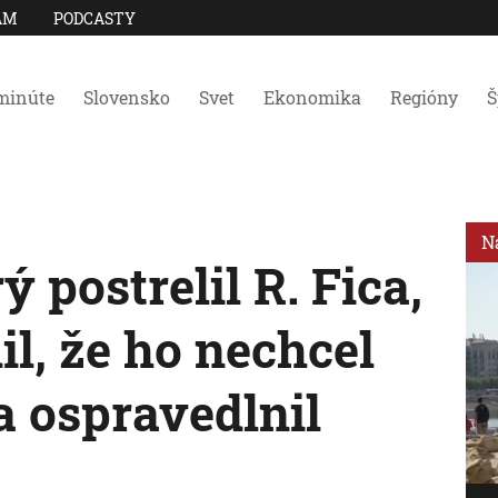
AM
PODCASTY
minúte
Slovensko
Svet
Ekonomika
Regióny
Š
N
ý postrelil R. Fica,
il, že ho nechcel
sa ospravedlnil