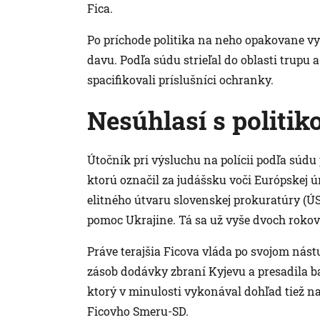
Fica.
Po príchode politika na neho opakovane vys
davu. Podľa súdu strieľal do oblasti trupu 
spacifikovali príslušníci ochranky.
Nesúhlasí s politik
Útočník pri výsluchu na polícii podľa súdu 
ktorú označil za judášsku voči Európskej ú
elitného útvaru slovenskej prokuratúry (ÚS
pomoc Ukrajine. Tá sa už vyše dvoch rokov 
Práve terajšia Ficova vláda po svojom nást
zásob dodávky zbraní Kyjevu a presadila b
ktorý v minulosti vykonával dohľad tiež n
Ficovho Smeru-SD.