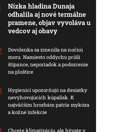
Nízka hladina Dunaja
odhalila aj nové termálne
pramene, objav vyvoláva u
vedcov aj obavy
Dovolenka sa zmenila na nočnú
moru. Namiesto oddychu prišli
štípance, neporiadok a podozrenie
na ploštice
Hygienici upozorňujú na desiatky
nevyhovujúcich kúpalísk. K
najväčším hrozbám patria mykóza
a kožné infekcie
Chcete klimatizáciu, ale bývate v