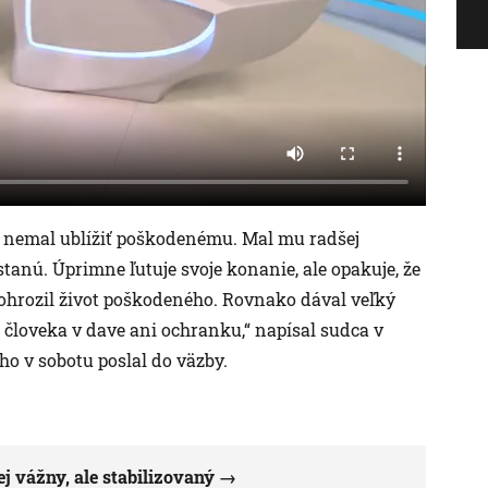
, nemal ublížiť poškodenému. Mal mu radšej
anú. Úprimne ľutuje svoje konanie, ale opakuje, že
neohrozil život poškodeného. Rovnako dával veľký
 človeka v dave ani ochranku,“ napísal sudca v
o v sobotu poslal do väzby.
ej vážny, ale stabilizovaný