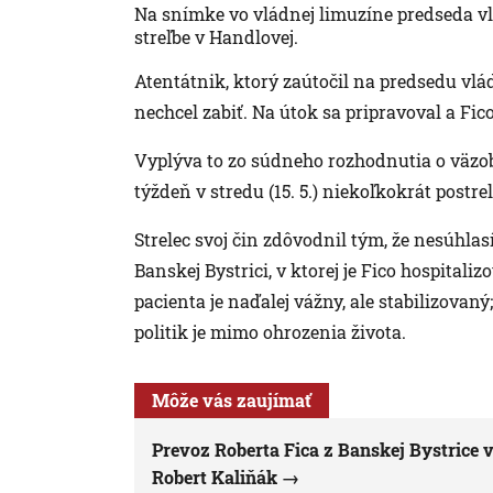
Na snímke vo vládnej limuzíne predseda vl
streľbe v Handlovej.
Atentátnik, ktorý zaútočil na predsedu vlád
nechcel zabiť. Na útok sa pripravoval a Fic
Vyplýva to zo súdneho rozhodnutia o väzo
týždeň v stredu (15. 5.) niekoľkokrát postr
Strelec svoj čin zdôvodnil tým, že nesúhlas
Banskej Bystrici, v ktorej je Fico hospitaliz
pacienta je naďalej vážny, ale stabilizovan
politik je mimo ohrozenia života.
Môže vás zaujímať
Prevoz Roberta Fica z Banskej Bystrice v 
Robert Kaliňák