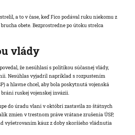
trelil, a to v čase, keď Fico podával ruku niekomu z
a brucha obete. Bezprostredne po útoku strelca
ou vlády
povedal, že nesúhlasí s politikou súčasnej vlády,
nii. Nesúhlas vyjadril napríklad s rozpustením
P) a hlavne chcel, aby bola poskytnutá vojenská
bráni ruskej vojenskej invázii.
upe do úradu vlani v októbri zastavila zo štátnych
alík zmien v trestnom práve vrátane zrušenia ÚSP,
ad vyšetrovaním káuz z doby skoršieho vládnutia