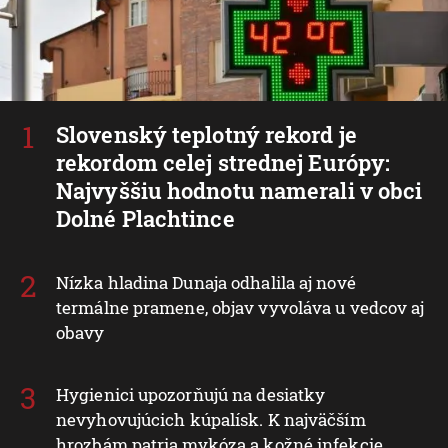
Slovenský teplotný rekord je
rekordom celej strednej Európy:
Najvyššiu hodnotu namerali v obci
Dolné Plachtince
Nízka hladina Dunaja odhalila aj nové
termálne pramene, objav vyvoláva u vedcov aj
obavy
Hygienici upozorňujú na desiatky
nevyhovujúcich kúpalísk. K najväčším
hrozbám patria mykóza a kožné infekcie