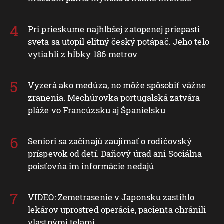
Pri prieskume najhlbšej zatopenej priepasti
sveta sa utopil elitný český potápač. Jeho telo
vytiahli z hĺbky 186 metrov
Vyzerá ako medúza, no môže spôsobiť vážne
zranenia. Mechúrovka portugalská zatvára
pláže vo Francúzsku aj Španielsku
Seniori sa začínajú zaujímať o rodičovský
príspevok od detí. Daňový úrad ani Sociálna
poisťovňa im informácie nedajú
VIDEO: Zemetrasenie v Japonsku zastihlo
lekárov uprostred operácie, pacienta chránili
vlastnými telami