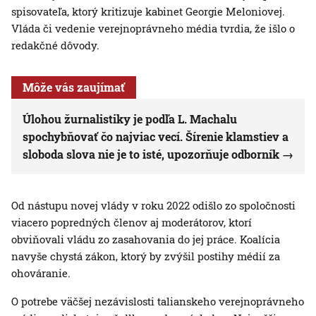
spisovateľa, ktorý kritizuje kabinet Georgie Meloniovej.
Vláda či vedenie verejnoprávneho média tvrdia, že išlo o
redakčné dôvody.
Môže vás zaujímať
Úlohou žurnalistiky je podľa L. Machalu
spochybňovať čo najviac vecí. Šírenie klamstiev a
sloboda slova nie je to isté, upozorňuje odborník
Od nástupu novej vlády v roku 2022 odišlo zo spoločnosti
viacero popredných členov aj moderátorov, ktorí
obviňovali vládu zo zasahovania do jej práce. Koalícia
navyše chystá zákon, ktorý by zvýšil postihy médií za
ohováranie.
O potrebe väčšej nezávislosti talianskeho verejnoprávneho