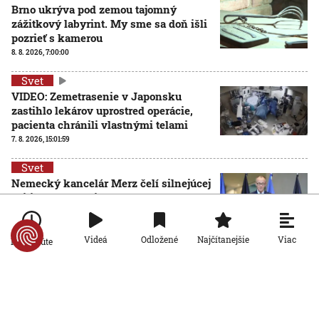
Brno ukrýva pod zemou tajomný
zážitkový labyrint. My sme sa doň išli
pozrieť s kamerou
8. 8. 2026, 7:00:00
Svet
VIDEO: Zemetrasenie v Japonsku
zastihlo lekárov uprostred operácie,
pacienta chránili vlastnými telami
7. 8. 2026, 15:01:59
Svet
Nemecký kancelár Merz čelí silnejúcej
kritike pre štátnickú neschopnosť.
Jeho dôvera v udržanie jednotnosti
klesá
Viac
Videá
Odložené
Najčítanejšie
Po minúte
7. 8. 2026, 14:44:23
Svet
Na letisku v Lipsku našli najmenej dva drony. Podľa
prokuratúry ide o závažný útok na nemeckú