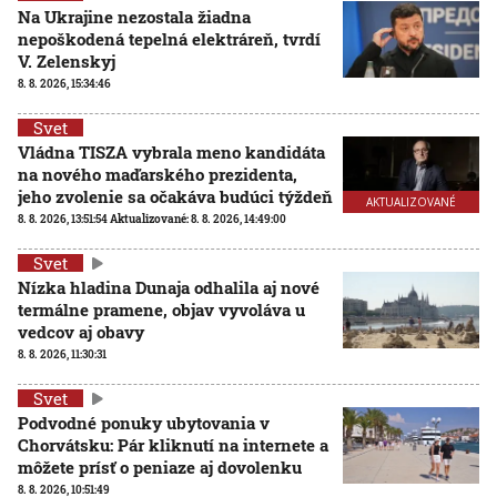
Na Ukrajine nezostala žiadna
nepoškodená tepelná elektráreň, tvrdí
V. Zelenskyj
8. 8. 2026, 15:34:46
Svet
Vládna TISZA vybrala meno kandidáta
na nového maďarského prezidenta,
jeho zvolenie sa očakáva budúci týždeň
AKTUALIZOVANÉ
8. 8. 2026, 13:51:54
Aktualizované:
8. 8. 2026, 14:49:00
Svet
Nízka hladina Dunaja odhalila aj nové
termálne pramene, objav vyvoláva u
vedcov aj obavy
8. 8. 2026, 11:30:31
Svet
Podvodné ponuky ubytovania v
Chorvátsku: Pár kliknutí na internete a
môžete prísť o peniaze aj dovolenku
8. 8. 2026, 10:51:49