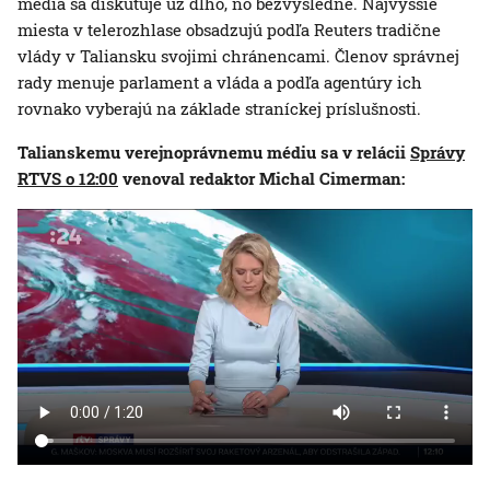
média sa diskutuje už dlho, no bezvýsledne. Najvyššie
miesta v telerozhlase obsadzujú podľa Reuters tradične
vlády v Taliansku svojimi chránencami. Členov správnej
rady menuje parlament a vláda a podľa agentúry ich
rovnako vyberajú na základe straníckej príslušnosti.
Talianskemu verejnoprávnemu médiu sa v relácii
Správy
RTVS o 12:00
venoval redaktor Michal Cimerman: