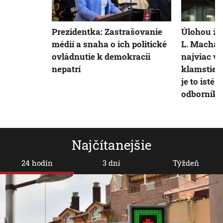
Prezidentka: Zastrašovanie
Úlohou žur
médií a snaha o ich politické
L. Machal
ovládnutie k demokracii
najviac ve
nepatrí
klamstiev 
je to isté,
odborník
Najčítanejšie
24 hodín
3 dni
Týždeň