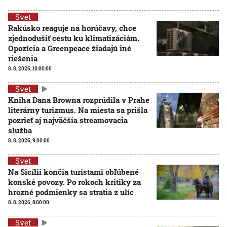
Svet
Rakúsko reaguje na horúčavy, chce
zjednodušiť cestu ku klimatizáciám.
Opozícia a Greenpeace žiadajú iné
riešenia
8. 8. 2026, 10:00:00
Svet
Kniha Dana Browna rozprúdila v Prahe
literárny turizmus. Na miesta sa prišla
pozrieť aj najväčšia streamovacia
služba
8. 8. 2026, 9:00:00
Svet
Na Sicílii končia turistami obľúbené
konské povozy. Po rokoch kritiky za
hrozné podmienky sa stratia z ulíc
8. 8. 2026, 8:00:00
Svet