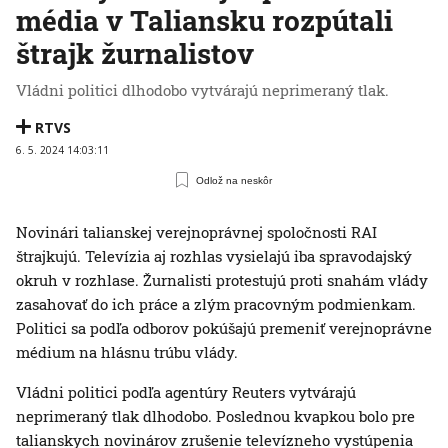
média v Taliansku rozpútali
štrajk žurnalistov
Vládni politici dlhodobo vytvárajú neprimeraný tlak.
RTVS
6. 5. 2024 14:03:11
Odlož na neskôr
Novinári talianskej verejnoprávnej spoločnosti RAI
štrajkujú. Televízia aj rozhlas vysielajú iba spravodajský
okruh v rozhlase. Žurnalisti protestujú proti snahám vlády
zasahovať do ich práce a zlým pracovným podmienkam.
Politici sa podľa odborov pokúšajú premeniť verejnoprávne
médium na hlásnu trúbu vlády.
Vládni politici podľa agentúry Reuters vytvárajú
neprimeraný tlak dlhodobo. Poslednou kvapkou bolo pre
talianskych novinárov zrušenie televízneho vystúpenia