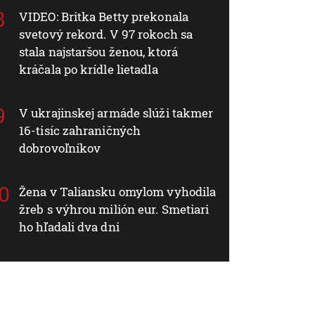
VIDEO: Britka Betty prekonala
svetový rekord. V 97 rokoch sa
stala najstaršou ženou, ktorá
kráčala po krídle lietadla
V ukrajinskej armáde slúži takmer
16-tisíc zahraničných
dobrovoľníkov
Žena v Taliansku omylom vyhodila
žreb s výhrou milión eur. Smetiari
ho hľadali dva dni