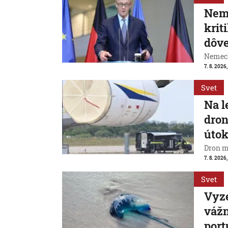
Neme
krit
dôve
Nemeck
7. 8. 2026
Svet
Na l
dron
útok
Dron m
7. 8. 2026,
Svet
Vyze
váž
port