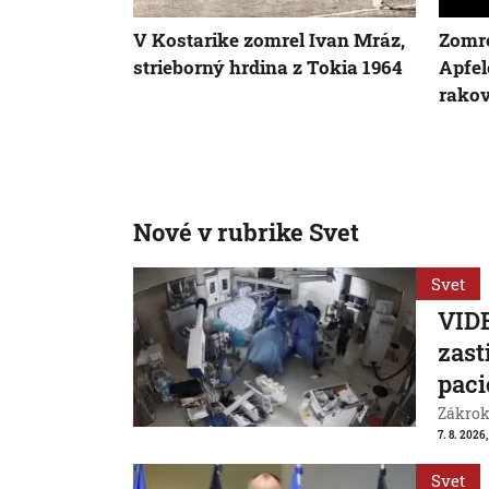
V Kostarike zomrel Ivan Mráz,
Zomre
strieborný hrdina z Tokia 1964
Apfel
rako
Nové v rubrike Svet
Svet
VIDE
zast
paci
Zákrok 
7. 8. 2026,
Svet