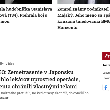
la hudobníčka Stanislava
Zomrel známy podnikateľ 
ová (†34). Prehrala boj s
Majský. Jeho meno sa spá
vinou
kauzami tunelovania BMG
Horizontu
Video
Konta
O: Zemetrasenie v Japonsku
Copyri
ihlo lekárov uprostred operácie,
Cookie
enta chránili vlastnými telami
nakrátko prerušili, no keď otrasy skončili, dokončili ho.
 15:01:59