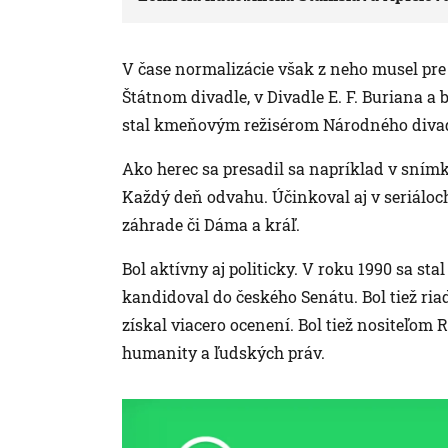
V čase normalizácie však z neho musel pre 
Štátnom divadle, v Divadle E. F. Buriana a
stal kmeňovým režisérom Národného divad
Ako herec sa presadil sa napríklad v snímk
Každý deň odvahu. Účinkoval aj v seriáloc
záhrade či Dáma a kráľ.
Bol aktívny aj politicky. V roku 1990 sa s
kandidoval do českého Senátu. Bol tiež riad
získal viacero ocenení. Bol tiež nositeľom
humanity a ľudských práv.