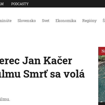
AM
PODCASTY
minúte
Slovensko
Svet
Ekonomika
Regióny
Š
N
erec Jan Kačer
ilmu Smrť sa volá
filmu.