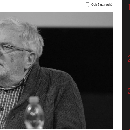
Odlož na neskôr