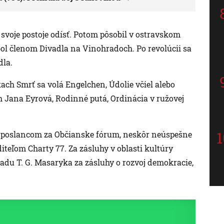
svoje postoje odísť. Potom pôsobil v ostravskom
 bol členom Divadla na Vinohradoch. Po revolúcii sa
la.
ach Smrť sa volá Engelchen, Údolie včiel alebo
h Jana Eyrová, Rodinné putá, Ordinácia v ružovej
tal poslancom za Občianske fórum, neskôr neúspešne
iteľom Charty 77. Za zásluhy v oblasti kultúry
 Radu T. G. Masaryka za zásluhy o rozvoj demokracie,