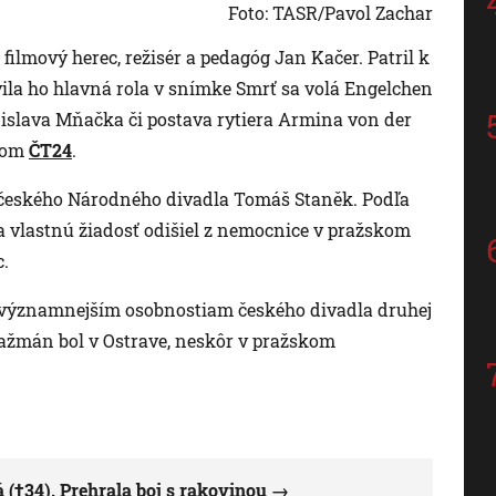
Foto: TASR/Pavol Zachar
filmový herec, režisér a pedagóg Jan Kačer. Patril k
vila ho hlavná rola v snímke Smrť sa volá Engelchen
islava Mňačka či postava rytiera Armina von der
 tom
ČT24
.
a českého Národného divadla Tomáš Staněk. Podľa
 vlastnú žiadosť odišiel z nemocnice v pražskom
c.
najvýznamnejším osobnostiam českého divadla druhej
ngažmán bol v Ostrave, neskôr v pražskom
(†34). Prehrala boj s rakovinou