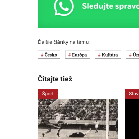
Ďalšie články na tému:
Česko
Európa
Kultúra
ú
Čítajte tiež
Šport
Slo