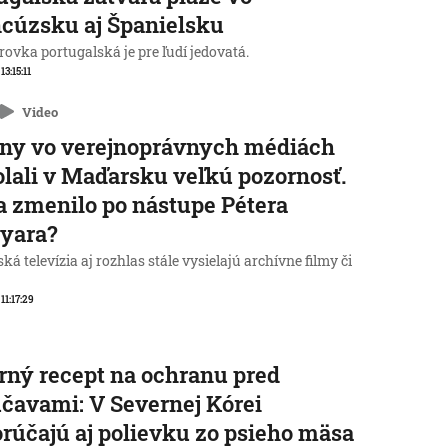
cúzsku aj Španielsku
ovka portugalská je pre ľudí jedovatá.
 13:15:11
Video
ny vo verejnoprávnych médiách
lali v Maďarsku veľkú pozornosť.
a zmenilo po nástupe Pétera
yara?
á televízia aj rozhlas stále vysielajú archívne filmy či
 11:17:29
rný recept na ochranu pred
čavami: V Severnej Kórei
rúčajú aj polievku zo psieho mäsa