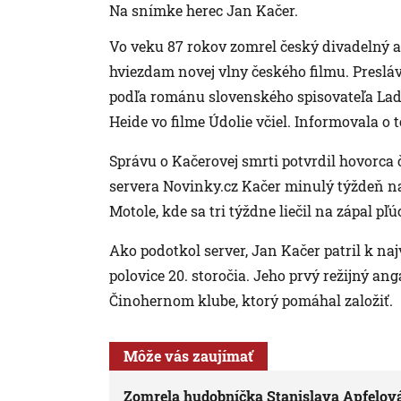
Na snímke herec Jan Kačer.
Vo veku 87 rokov zomrel český divadelný a 
hviezdam novej vlny českého filmu. Preslá
podľa románu slovenského spisovateľa Lad
Heide vo filme Údolie včiel. Informovala o
Správu o Kačerovej smrti potvrdil hovorc
servera Novinky.cz Kačer minulý týždeň na
Motole, kde sa tri týždne liečil na zápal pľú
Ako podotkol server, Jan Kačer patril k 
polovice 20. storočia. Jeho prvý režijný a
Činohernom klube, ktorý pomáhal založiť.
Môže vás zaujímať
Zomrela hudobníčka Stanislava Apfelová 