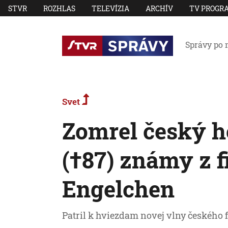
STVR
ROZHLAS
TELEVÍZIA
ARCHÍV
TV PROGR
Správy po 
Svet
Zomrel český h
(†87) známy z f
Engelchen
Patril k hviezdam novej vlny českého 