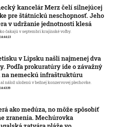
cký kancelár Merz čelí silnejúcej
ike pre štátnickú neschopnosť. Jeho
ra v udržanie jednotnosti klesá
o čakajú v septembri krajinské voľby.
, 14:44:23
etisku v Lipsku našli najmenej dva
y. Podľa prokuratúry ide o závažný
 na nemeckú infraštruktúru
al nálož uloženú v bežnej konzervovej plechovke.
 14:43:39
rá ako medúza, no môže spôsobiť
ne zranenia. Mechúrovka
ugalská zatvára pláže vo