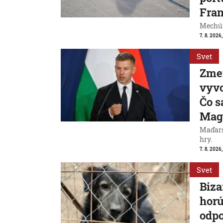
Fran
Mechúr
7. 8. 2026,
Svet
Zme
vyvo
Čo s
Mag
Maďarsk
hry.
7. 8. 2026,
Svet
Biza
horú
odpo