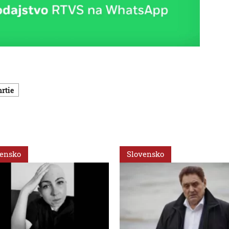
mrtie
vensko
Slovensko