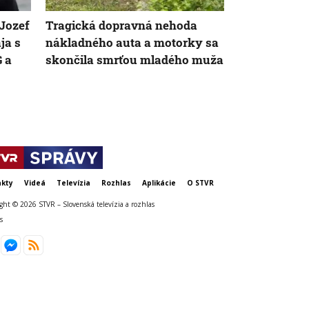
AK
Jozef
Tragická dopravná nehoda
Bol legendou
ja s
nákladného auta a motorky sa
Zomrel Vlast
 a
skončila smrťou mladého muža
kty
Videá
Televízia
Rozhlas
Aplikácie
O STVR
ght © 2026 STVR – Slovenská televízia a rozhlas
s