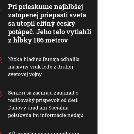
Pri prieskume najhlbšej
zatopenej priepasti sveta
sa utopil elitný český
potápač. Jeho telo vytiahli
z hĺbky 186 metrov
Nízka hladina Dunaja odhalila
masívny vrak lode z druhej
svetovej vojny
Seniori sa začínajú zaujímať o
rodičovský príspevok od detí.
Daňový úrad ani Sociálna
poisťovňa im informácie nedajú
EÚ zavádza nové pravidlá pre