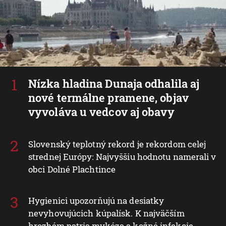
Nízka hladina Dunaja odhalila aj
nové termálne pramene, objav
vyvoláva u vedcov aj obavy
Slovenský teplotný rekord je rekordom celej
strednej Európy: Najvyššiu hodnotu namerali v
obci Dolné Plachtince
Hygienici upozorňujú na desiatky
nevyhovujúcich kúpalísk. K najväčším
hrozbám patria mykóza a kožné infekcie