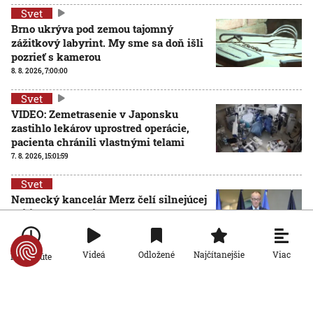
Svet
Brno ukrýva pod zemou tajomný
zážitkový labyrint. My sme sa doň išli
pozrieť s kamerou
8. 8. 2026, 7:00:00
Svet
VIDEO: Zemetrasenie v Japonsku
zastihlo lekárov uprostred operácie,
pacienta chránili vlastnými telami
7. 8. 2026, 15:01:59
Svet
Nemecký kancelár Merz čelí silnejúcej
kritike pre štátnickú neschopnosť.
Jeho dôvera v udržanie jednotnosti
klesá
Viac
Videá
Odložené
Najčítanejšie
Po minúte
7. 8. 2026, 14:44:23
Svet
Na letisku v Lipsku našli najmenej dva
drony. Podľa prokuratúry ide o závažný