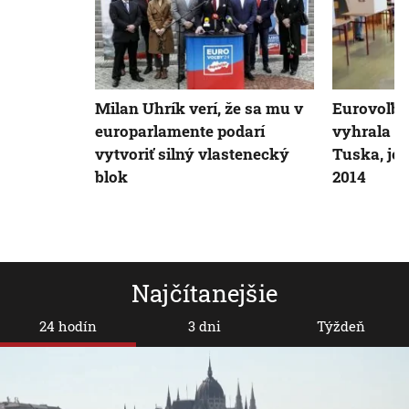
Milan Uhrík verí, že sa mu v
Eurovoľby
europarlamente podarí
vyhrala st
vytvoriť silný vlastenecký
Tuska, je 
blok
2014
Najčítanejšie
24 hodín
3 dni
Týždeň