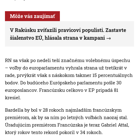
Môže vás zaujímať
V Rakúsku zvíťazili pravicoví populisti. Zastavte
šialenstvo EÚ, hlásala strana v kampani
RN sa však po nedeli teší značnému volebnému úspechu
– voľby do europarlamentu vyhrala strana už tretíkrát v
rade, prvýkrát však s náskokom takmer 15 percentuálnych
bodov. Do budúceho Európskeho parlamentu pošle 30
europoslancov. Francúzsku celkovo v EP pripadá 81
kresiel.
Bardella by bol v 28 rokoch najmladším francúzskym
premiérom, ak by sa ním po letných voľbách naozaj stal.
Úradujúcim premiérom Francúzska je teraz Gabriel Attal,
ktorý rokov tento rekord pokoril v 34 rokoch.