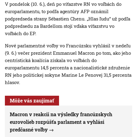
V pondelok (10. 6.), deň po víťazstve RN vo voľbách do
europarlamentu, to podľa agentúry AFP oznámil
podpredseda strany Sébastien Chenu. „Hlas ľudu“ už podľa
podpredsedu za Bardellom stojí vďaka víťazstvu vo
voľbách do EP.
Nové parlamentné voľby vo Francúzsku vyhlásil v nedeľu
(9. 6.) večer prezident Emmanuel Macron po tom, ako jeho
centristická koalícia získala vo voľbách do
europarlamentu 14,5 percenta a nacionalistické združenie
RN jeho politickej sokyne Marine Le Penovej 31,5 percenta
hlasov.
Môže vás zaujímať
Macron v reakcii na výsledky francúzskych
eurovolieb rozpúšťa parlament a vyhlási
predčasné voľby