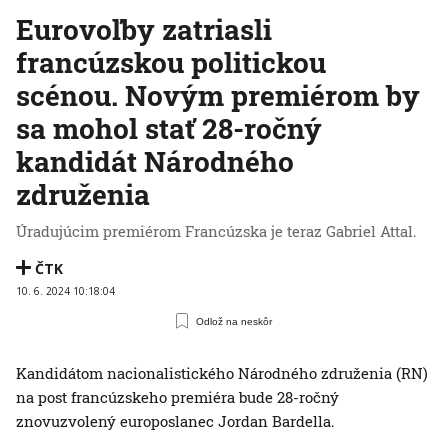
Eurovoľby zatriasli
francúzskou politickou
scénou. Novým premiérom by
sa mohol stať 28-ročný
kandidát Národného
združenia
Úradujúcim premiérom Francúzska je teraz Gabriel Attal.
ČTK
10. 6. 2024 10:18:04
Odlož na neskôr
Kandidátom nacionalistického Národného združenia (RN)
na post francúzskeho premiéra bude 28-ročný
znovuzvolený europoslanec Jordan Bardella.