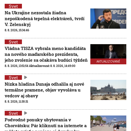
Svet
Na Ukrajine nezostala žiadna
nepoškodená tepelná elektráreň, tvrdí
V. Zelenskyj
8. 8. 2026, 15:34:46
Svet
Vládna TISZA vybrala meno kandidáta
na nového maďarského prezidenta,
jeho zvolenie sa očakáva budúci týždeň
AKTUALIZOVANÉ
8. 8. 2026, 13:51:54
Aktualizované:
8. 8. 2026, 14:49:00
Svet
Nízka hladina Dunaja odhalila aj nové
termálne pramene, objav vyvoláva u
vedcov aj obavy
8. 8. 2026, 11:30:31
Svet
Podvodné ponuky ubytovania v
Chorvátsku: Pár kliknutí na internete a