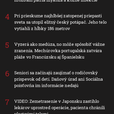
Pri prieskume najhlbšej zatopenej priepasti
sveta sa utopil elitný český potápač. Jeho telo
vytiahli z hĺbky 186 metrov
Vyzerá ako medúza, no môže spôsobiť vážne
zranenia. Mechúrovka portugalská zatvára
pláže vo Francúzsku aj Španielsku
Seniori sa začínajú zaujímať o rodičovský
príspevok od detí. Daňový úrad ani Sociálna
poisťovňa im informácie nedajú
VIDEO: Zemetrasenie v Japonsku zastihlo
lekárov uprostred operácie, pacienta chránili
vlastnými telami