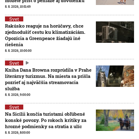
môžete prísť o peniaze aj dovolenku
8. 8. 2026, 10:51:49
Svet
Rakúsko reaguje na horúčavy, chce
zjednodušiť cestu ku klimatizáciám.
Opozícia a Greenpeace žiadajú iné
riešenia
8. 8. 2026, 10:00:00
Svet
Kniha Dana Browna rozprúdila v Prahe
literárny turizmus. Na miesta sa prišla
pozrieť aj najväčšia streamovacia
služba
8. 8. 2026, 9:00:00
Svet
Na Sicílii končia turistami obľúbené
konské povozy. Po rokoch kritiky za
hrozné podmienky sa stratia z ulíc
8. 8. 2026, 8:00:00