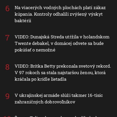
Na viacerých vodných plochách platí zákaz
kúpania. Kontroly odhalili zvýšený výskyt
baktérií
VIDEO: Dunajská Streda utŕžila v holandskom
Twente debakel, v domácej odvete sa bude
pokúšať o nemožné
VIDEO: Britka Betty prekonala svetový rekord.
V 97 rokoch sa stala najstaršou ženou, ktorá
kráčala po krídle lietadla
V ukrajinskej armáde slúži takmer 16-tisíc
zahraničných dobrovoľníkov