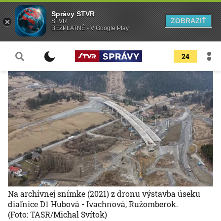
Správy STVR
ZOBRAZIŤ
STVR
BEZPLATNÉ - V Google Play
24
Na archívnej snímke (2021) z dronu výstavba úseku
diaľnice D1 Hubová - Ivachnová, Ružomberok.
(Foto: TASR/Michal Svítok)