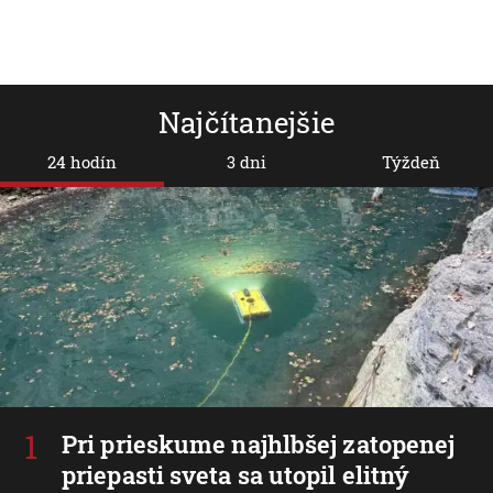
Najčítanejšie
24 hodín
3 dni
Týždeň
Pri prieskume najhlbšej zatopenej
priepasti sveta sa utopil elitný