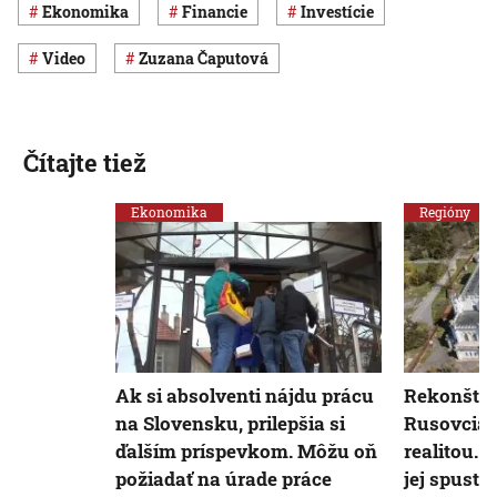
ekonomika
Financie
Investície
Video
Zuzana Čaputová
Čítajte tiež
Ekonomika
Regióny
Ak si absolventi nájdu prácu
Rekonštru
na Slovensku, prilepšia si
Rusovciac
ďalším príspevkom. Môžu oň
realitou. 
požiadať na úrade práce
jej spuste