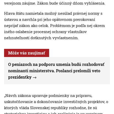
verejnom záujme. Zákon bude účinný dňom vyhlásenia.
Hlava štátu namietala možný nesúlad právnej normy s
ústavou a navrhla pri jeho opätovnom prerokovaní
neprijať zákon ako celok. Problémom je podľa nej okrem
iného oslabenie procesnej ochrany vlastníkov
nehnuteľností dotknutých vyvlastnením.
Môže vás zaujímať
O peniazoch na podporu umenia budú rozhodovať
nominanti ministerstva. Poslanci prelomili veto
prezidentky
„Návrh zákona upravuje podmienky na prípravu,
uskutočňovanie a dokončovanie investičných projektov, o
ktorých vláda Slovenskej republiky rozhodne, že sú
strategickou investíciou a ich realizácia je vo verejnom