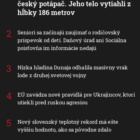
český potápač. Jeho telo vytiahli z
hĺbky 186 metrov
Seniori sa začínajú zaujímať o rodičovský
príspevok od detí. Daňový úrad ani Sociálna
poisťovňa im informácie nedajú
Nízka hladina Dunaja odhalila masívny vrak
lode z druhej svetovej vojny
EÚ zavádza nové pravidlá pre Ukrajincov, ktorí
utiekli pred ruskou agresiou
Nový slovenský teplotný rekord má ešte
vyššiu hodnotu, ako sa pôvodne zdalo