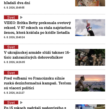
hľadali dva dni
6. 8. 2026, 15:49:55
Svet
VIDEO: Britka Betty prekonala svetový
rekord. V 97 rokoch sa stala najstaršou
ženou, ktorá kráčala po krídle lietadla
6. 8. 2026, 15:40:24
Svet
V ukrajinskej armáde slúži takmer 16-
tisíc zahraničných dobrovoľníkov
6. 8. 2026, 14:26:05
Svet
Pred voľbami vo Francúzsku silnie
ruská dezinformačná kampaň. Terčom
sú viacerí politici
6. 8. 2026, 14:21:27
Svet
Po 15 rokoch zadržali podozrivého z