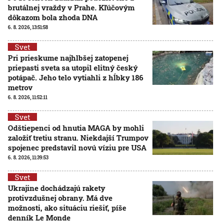
brutálnej vraždy v Prahe. Kľúčovým
dôkazom bola zhoda DNA
6. 8. 2026, 13:51:58
Svet
Pri prieskume najhlbšej zatopenej
priepasti sveta sa utopil elitný český
potápač. Jeho telo vytiahli z hĺbky 186
metrov
6. 8. 2026, 11:52:11
Svet
Odštiepenci od hnutia MAGA by mohli
založiť tretiu stranu. Niekdajší Trumpov
spojenec predstavil novú víziu pre USA
6. 8. 2026, 11:39:53
Svet
Ukrajine dochádzajú rakety
protivzdušnej obrany. Má dve
možnosti, ako situáciu riešiť, píše
denník Le Monde