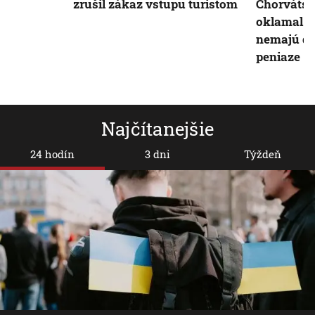
zrušil zákaz vstupu turistom
Chorvátsk
oklamal p
nemajú do
peniaze
Najčítanejšie
24 hodín
3 dni
Týždeň