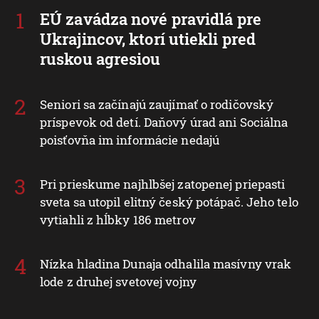
EÚ zavádza nové pravidlá pre
Ukrajincov, ktorí utiekli pred
ruskou agresiou
Seniori sa začínajú zaujímať o rodičovský
príspevok od detí. Daňový úrad ani Sociálna
poisťovňa im informácie nedajú
Pri prieskume najhlbšej zatopenej priepasti
sveta sa utopil elitný český potápač. Jeho telo
vytiahli z hĺbky 186 metrov
Nízka hladina Dunaja odhalila masívny vrak
lode z druhej svetovej vojny