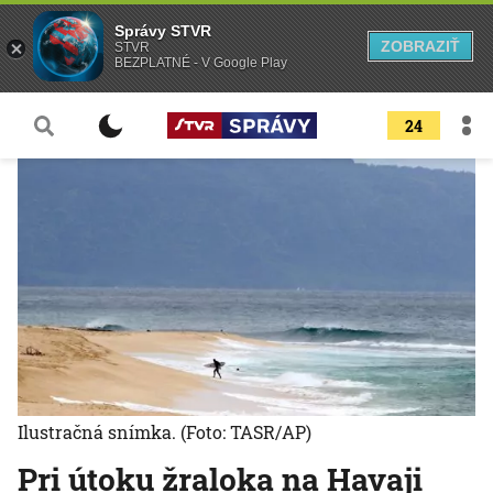
Správy STVR
ZOBRAZIŤ
STVR
BEZPLATNÉ - V Google Play
24
Ilustračná snímka.
(Foto: TASR/AP)
Pri útoku žraloka na Havaji