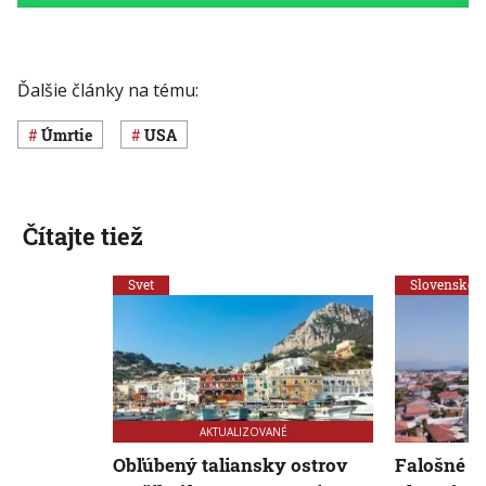
Ďalšie články na tému:
úmrtie
USA
Čítajte tiež
Svet
Slovensko
AKTUALIZOVANÉ
Obľúbený taliansky ostrov
Falošné z