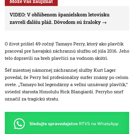
Môže vás zaujímať
VIDEO: V obľúbenom španielskom letovisku
zavreli ďalšiu pláž. Dôvodom sú žraloky
O život prišiel 49-ročný Tamayo Perry, ktorý ako plavčík
pracoval pre havajskú záchrannú službu od júla 2016. Jeho
telo dopravili na breh plavčíci na vodnom skútri.
Šéf miestnej námornej záchrannej služby Kurt Lager
povedal, že Perry bol profesionálny surfer známy po celom
svete. „Tamayo bol legendárny a veľmi uznávaný plavčík,“
uviedol starosta Honolulu Rick Blangiardi. Perryho smrť
označil za tragickú stratu.