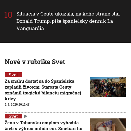
Situácia v Ceute ukázala, na koho strane stál
Donald Trump, píše španielsky denník La
Vanguardia
Nové v rubrike Svet
Svet
Za snahu dostať sa do Španielska
zaplatili životom: Starosta Ceuty
oznámil tragickú bilanciu migračnej
krízy
6. 8. 2026, 16:16:47
Svet
Žena v Taliansku omylom vyhodila
žreb s výhrou milión eur. Smetiari ho