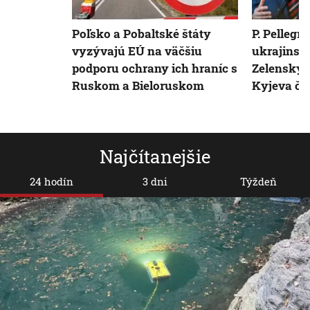
Poľsko a Pobaltské štáty
P. Pellegri
vyzývajú EÚ na väčšiu
ukrajinsk
podporu ochrany ich hraníc s
Zelenským
Ruskom a Bieloruskom
Kyjeva ča
Najčítanejšie
24 hodín
3 dni
Týždeň