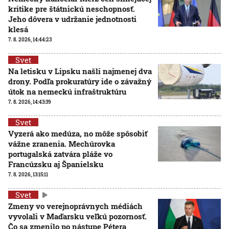
kritike pre štátnickú neschopnosť.
Jeho dôvera v udržanie jednotnosti
klesá
7. 8. 2026, 14:44:23
Svet
Na letisku v Lipsku našli najmenej dva
drony. Podľa prokuratúry ide o závažný
útok na nemeckú infraštruktúru
7. 8. 2026, 14:43:39
Svet
Vyzerá ako medúza, no môže spôsobiť
vážne zranenia. Mechúrovka
portugalská zatvára pláže vo
Francúzsku aj Španielsku
7. 8. 2026, 13:15:11
Svet
Zmeny vo verejnoprávnych médiách
vyvolali v Maďarsku veľkú pozornosť.
Čo sa zmenilo po nástupe Pétera