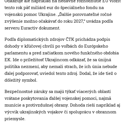
Odkazuje ale napríklad na nedávne rozhodnutie EÚ vložiť
tento rok päť miliárd eur do špeciálneho fondu na
vojenskú pomoc Ukrajine. „Ďalšie porovnateľné ročné
zvýšenie možno očakávať do roku 2027,“ uvádza podľa
serveru Euractiv dokument.
Podľa diplomatických zdrojov ČTK prichádza podpis
dohody v kľúčovej chvíli po voľbách do Európskeho
parlamentu a pred začiatkom nového funkčného obdobia
EK. Ide o príležitosť Ukrajincom odkázať, že sa únijná
politika nezmení, aby nemali strach, že ich únia nebude
ďalej podporovať, uviedol tento zdroj. Dodal, že ide tiež o
dôležitý symbol.
Bezpečnostné záruky sa majú týkať viacerých oblastí
vrátane poskytovania ďalšej vojenskej pomoci, najmä
munície a protivzdušnej obrany. Dohoda rieši napríklad aj
výcvik ukrajinských vojakov či spoluprácu v obrannom
priemysle.