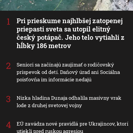
Pri prieskume najhlbšej zatopenej
priepasti sveta sa utopil elitný
český potápač. Jeho telo vytiahli z
hĺbky 186 metrov
Seniori sa začínajú zaujímať o rodičovský
príspevok od detí. Daňový úrad ani Sociálna
poisťovňa im informácie nedajú
Nízka hladina Dunaja odhalila masívny vrak
lode z druhej svetovej vojny
EÚ zavádza nové pravidlá pre Ukrajincov, ktorí
utiekli pred ruskou agresiou