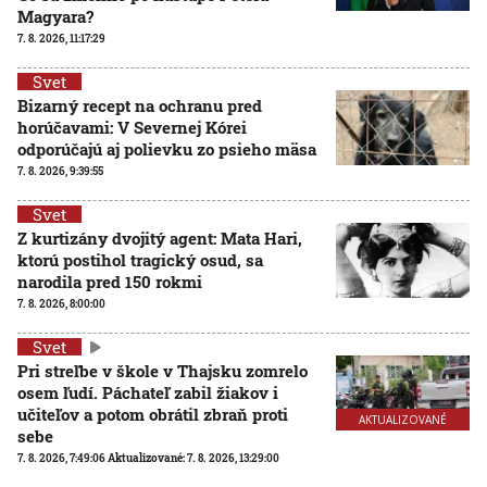
Magyara?
7. 8. 2026, 11:17:29
Svet
Bizarný recept na ochranu pred
horúčavami: V Severnej Kórei
odporúčajú aj polievku zo psieho mäsa
7. 8. 2026, 9:39:55
Svet
Z kurtizány dvojitý agent: Mata Hari,
ktorú postihol tragický osud, sa
narodila pred 150 rokmi
7. 8. 2026, 8:00:00
Svet
Pri streľbe v škole v Thajsku zomrelo
osem ľudí. Páchateľ zabil žiakov i
učiteľov a potom obrátil zbraň proti
AKTUALIZOVANÉ
sebe
7. 8. 2026, 7:49:06
Aktualizované:
7. 8. 2026, 13:29:00