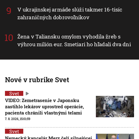
V ukrajinskej armáde slúži takmer 16-tisíc
zahraničných dobrovoľníkov
Žena v Taliansku omylom vyhodila žreb s
výhrou milión eur. Smetiari ho hľadali dva dni
Nové v rubrike Svet
Svet
VIDEO: Zemetrasenie v Japonsku
zastihlo lekárov uprostred operácie,
pacienta chránili vlastnými telami
7. 8. 2026, 15:01:59
Svet
Nemecký kancelár Merz čelí silnejúcej