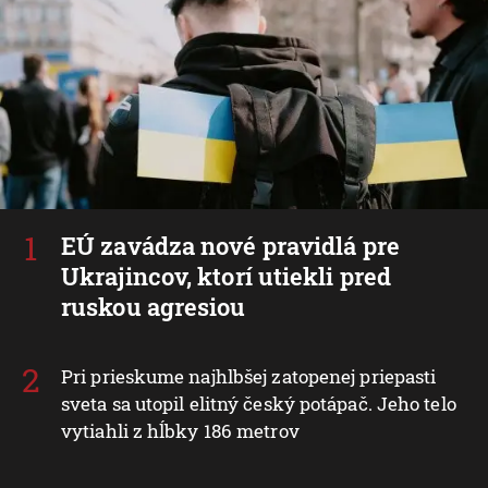
EÚ zavádza nové pravidlá pre
Ukrajincov, ktorí utiekli pred
ruskou agresiou
Pri prieskume najhlbšej zatopenej priepasti
sveta sa utopil elitný český potápač. Jeho telo
vytiahli z hĺbky 186 metrov