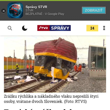
Správy STVR
ZOBRAZIŤ
STVR
BEZPLATNÉ - V Google Play
24
Zrážku rýchlika a nákladného vlaku neprežili štyri
osoby, vrátane dvoch Sloveniek.
(Foto: RTVS)