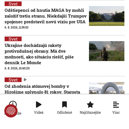
Svet
Odštiepenci od hnutia MAGA by mohli
založiť tretiu stranu. Niekdajší Trumpov
spojenec predstavil novú víziu pre USA
6. 8. 2026, 11:39:53
Svet
Ukrajine dochádzajú rakety
protivzdušnej obrany. Má dve
možnosti, ako situáciu riešiť, píše
denník Le Monde
6. 8. 2026, 10:40:29
Svet
Od zhodenia atómovej bomby v
Hirošime uplynulo 81 rokov. Starosta
mesta varoval pred zľahčovaním
AKTUALIZOVANÉ
neľudskosti jadrových zbraní
6. 8. 2026, 10:39:25
Aktualizované:
6. 8. 2026, 13:10:00
Viac
Videá
Odložené
Najčítanejšie
Po minúte
Svet
Dron s výbušninami, ktorý našli na