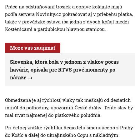
Práce na odstraňovaní trosiek a oprave koľajníc majú
podľa servera Novinky.cz pokračovať aj v priebehu piatka,
takže v prevádzke ostáva iba jedna z dvoch koľají medzi
Kostěnicami a pardubickou hlavnou stanicou.
Môže vás zaujímať
Slovenka, ktorá bola v jednom z vlakov počas
havárie, opísala pre RTVS prvé momenty po
náraze
Obmedzená je aj rýchlosť, vlaky tak meškajú od desiatich
minút do polhodiny, upozornili České dráhy. Tento stav by
mal trvať najmenej do piatkového poludnia.
Pri čelnej zrážke rýchlika RegioJetu smerujúceho z Prahy
do Košíc a ďalej do ukrajinského Čopu s nákladným