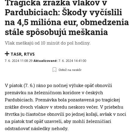
Tragická zrážka vlakov v
Pardubiciach: Škody vyčíslili
na 4,5 milióna eur, obmedzenia
stále spôsobujú meškania
Vlak meškajú od 10 minút do pol hodiny.
TASR
,
RTVS
7. 6. 2024 11:08:29
Aktualizované:
7. 6. 2024 14:41:00
Odlož na neskôr
V piatok (7. 6.) ráno po nočnej výluke opäť obnovili
premávku na železničnom koridore v českých
Pardubiciach. Premávka bola pozastavená po tragickej
zrážke dvoch vlakov v stredu neskoro večer. V priebehu
štvrtka ju čiastočne obnovili po jednej koľaji, avšak v noci
na piatok trať opäť uzavreli, aby mohli železničiari
odstraňovať následky nehody.