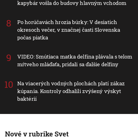
kapybár vošla do budovy hlavným vchodom
Po horúčavách hrozia búrky: V desiatich
okresoch večer, v značnej časti Slovenska
počas piatka
VIDEO: Smútiaca matka delfína plávala s telom
mŕtveho mláďaťa, pridali sa ďalšie delfíny
Na viacerých vodných plochách platí zákaz
kúpania. Kontroly odhalili zvýšený výskyt
baktérií
Nové v rubrike Svet