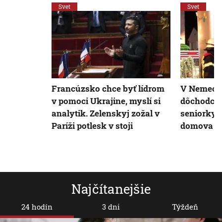
Svet
Svet
Francúzsko chce byť lídrom
V Nemeck
v pomoci Ukrajine, myslí si
dôchodcov.
analytik. Zelenskyj zožal v
seniorky, 
Paríži potlesk v stoji
domova je
Najčítanejšie
24 hodín
3 dni
Týždeň