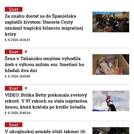
Svet
Za snahu dostať sa do Španielska
zaplatili životom: Starosta Ceuty
oznámil tragickú bilanciu migračnej
krízy
6. 8. 2026, 16:16:47
Svet
Žena v Taliansku omylom vyhodila
žreb s výhrou milión eur. Smetiari ho
hľadali dva dni
6. 8. 2026, 15:49:55
Svet
VIDEO: Britka Betty prekonala svetový
rekord. V 97 rokoch sa stala najstaršou
ženou, ktorá kráčala po krídle lietadla
6. 8. 2026, 15:40:24
Svet
V ukrajinskej armáde slúži takmer 16-