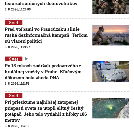
tisíc zahraničných dobrovoľníkov
6. 8. 2026, 14:26:05
Svet
Pred voľbami vo Francúzsku silnie
ruská dezinformačná kampaň. Terčom
sú viacerí politici
6. 8. 2026, 14:21:27
Svet
Po 15 rokoch zadržali podozrivého z
brutálnej vraždy v Prahe. Kľúčovým
dôkazom bola zhoda DNA
6. 8. 2026, 13:51:58
Svet
Pri prieskume najhlbšej zatopenej
priepasti sveta sa utopil elitný český
potápač. Jeho telo vytiahli z hĺbky 186
metrov
6. 8. 2026, 11:52:11