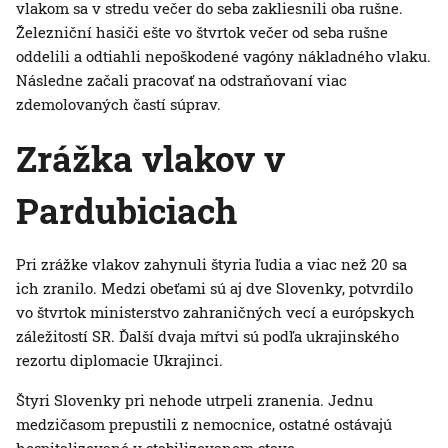
vlakom sa v stredu večer do seba zakliesnili oba rušne.
Železniční hasiči ešte vo štvrtok večer od seba rušne
oddelili a odtiahli nepoškodené vagóny nákladného vlaku.
Následne začali pracovať na odstraňovaní viac
zdemolovaných častí súprav.
Zrážka vlakov v
Pardubiciach
Pri zrážke vlakov zahynuli štyria ľudia a viac než 20 sa
ich zranilo. Medzi obeťami sú aj dve Slovenky, potvrdilo
vo štvrtok ministerstvo zahraničných vecí a európskych
záležitostí SR. Ďalší dvaja mŕtvi sú podľa ukrajinského
rezortu diplomacie Ukrajinci.
Štyri Slovenky pri nehode utrpeli zranenia. Jednu
medzičasom prepustili z nemocnice, ostatné ostávajú