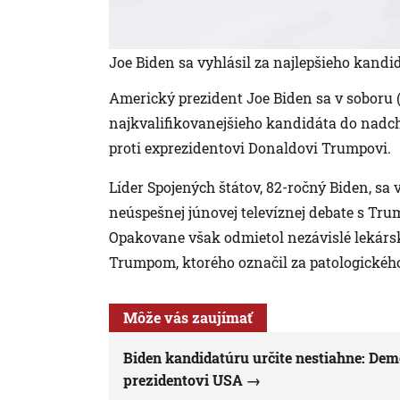
Joe Biden sa vyhlásil za najlepšieho kandi
Americký prezident Joe Biden sa v soboru (6
najkvalifikovanejšieho kandidáta do nadch
proti exprezidentovi Donaldovi Trumpovi.
Líder Spojených štátov, 82-ročný Biden, sa
neúspešnej júnovej televíznej debate s Tru
Opakovane však odmietol nezávislé lekárske
Trumpom, ktorého označil za patologického
Môže vás zaujímať
Biden kandidatúru určite nestiahne: Dem
prezidentovi USA