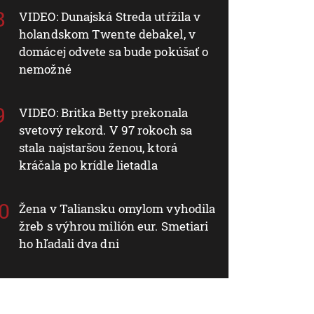
VIDEO: Dunajská Streda utŕžila v
holandskom Twente debakel, v
domácej odvete sa bude pokúšať o
nemožné
VIDEO: Britka Betty prekonala
svetový rekord. V 97 rokoch sa
stala najstaršou ženou, ktorá
kráčala po krídle lietadla
Žena v Taliansku omylom vyhodila
žreb s výhrou milión eur. Smetiari
ho hľadali dva dni