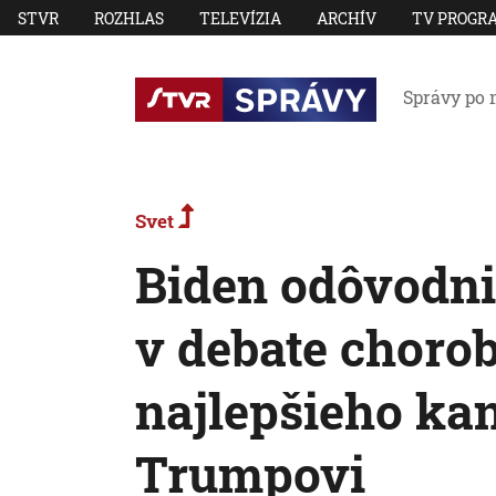
STVR
ROZHLAS
TELEVÍZIA
ARCHÍV
TV PROGR
Správy po 
Svet
Biden odôvodni
v debate chorob
najlepšieho kan
Trumpovi