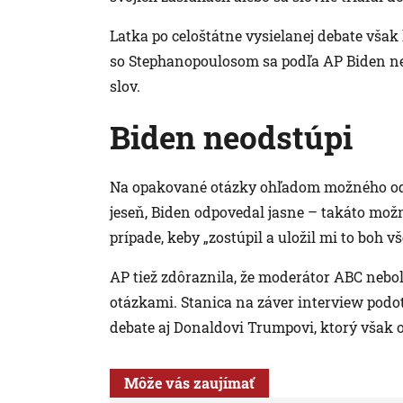
Latka po celoštátne vysielanej debate však 
so Stephanopoulosom sa podľa AP Biden n
slov.
Biden neodstúpi
Na opakované otázky ohľadom možného odst
jeseň, Biden odpovedal jasne – takáto možno
prípade, keby „zostúpil a uložil mi to boh vš
AP tiež zdôraznila, že moderátor ABC nebo
otázkami. Stanica na záver interview podo
debate aj Donaldovi Trumpovi, ktorý však 
Môže vás zaujímať