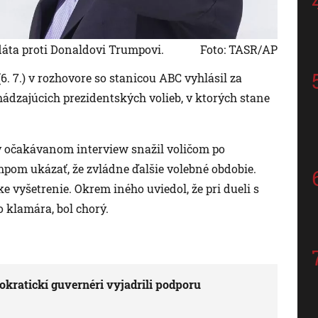
dáta proti Donaldovi Trumpovi.
Foto: TASR/AP
. 7.) v rozhovore so stanicou ABC vyhlásil za
ádzajúcich prezidentských volieb, v ktorých stane
 v očakávanom interview snažil voličom po
mpom ukázať, že zvládne ďalšie volebné obdobie.
 vyšetrenie. Okrem iného uviedol, že pri dueli s
 klamára, bol chorý.
okratickí guvernéri vyjadrili podporu