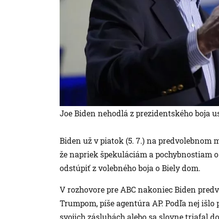
Joe Biden nehodlá z prezidentského boja us
Biden už v piatok (5. 7.) na predvolebnom
že napriek špekuláciám a pochybnostiam o 
odstúpiť z volebného boja o Biely dom.
V rozhovore pre ABC nakoniec Biden predvie
Trumpom, píše agentúra AP. Podľa nej išlo p
svojich zásluhách alebo sa slovne triafal d