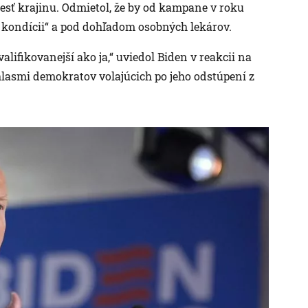
viesť krajinu. Odmietol, že by od kampane v roku
rej kondícii“ a pod dohľadom osobných lekárov.
valifikovanejší ako ja,“ uviedol Biden v reakcii na
hlasmi demokratov volajúcich po jeho odstúpení z