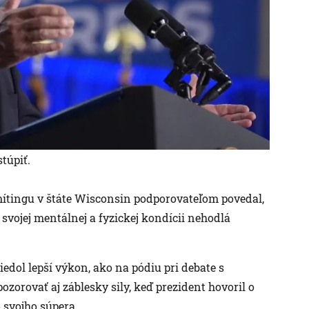
túpiť.
 mítingu v štáte Wisconsin podporovateľom povedal,
svojej mentálnej a fyzickej kondícii nehodlá
dol lepší výkon, ako na pódiu pri debate s
ozorovať aj záblesky sily, keď prezident hovoril o
o svojho súpera.