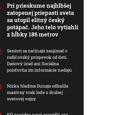
Pri prieskume najhlbšej
zatopenej priepasti sveta
sa utopil elitný český
potápač. Jeho telo vytiahli
z hĺbky 186 metrov
Seniori sa začínajú zaujímať o
rodičovský príspevok od detí.
Daňový úrad ani Sociálna
poisťovňa im informácie nedajú
Nízka hladina Dunaja odhalila
masívny vrak lode z druhej
svetovej vojny
EÚ zavádza nové pravidlá pre