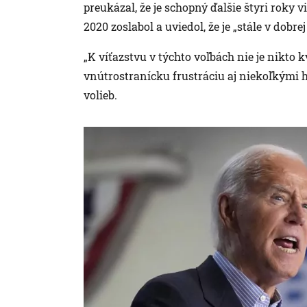
preukázal, že je schopný ďalšie štyri roky 
2020 zoslabol a uviedol, že je „stále v dob
„K víťazstvu v týchto voľbách nie je nikto k
vnútrostranícku frustráciu aj niekoľkými 
volieb.