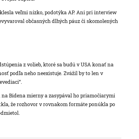
klesla veľmi nízko, podotýka AP. Ani pri interview
evyvaroval občasných dlhých páuz či skomolených
úpenia z volieb, ktoré sa budú v USA konať na
sť podľa neho neexistuje. Zvážil by to len v
evediaci“.
l na Bidena mierny a zasypával ho priamočiarymi
tkla, že rozhovor v rovnakom formáte ponúkla po
odmietol.