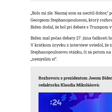
„Bolo mi zle. Naozaj som sa necítil dobre,
Georgeom Stephanopoulosom, ktorý rozhov
Biden dodal, že bol pri debate s Trumpom v
Biden mal počas debaty 27. júna ťažkosti h
V krátkom úryvku z interview uviedol, že 
Stephanopoulosovu otázku, či sa potom na 
„nemyslím si“.
Rozhovoru s prezidentom Joeom Bideno
redaktorka Klaudia Mikolášová: