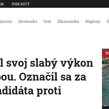
AM
PODCASTY
minúte
Slovensko
Svet
Ekonomika
Regióny
Š
N
l svoj slabý výkon
ou. Označil sa za
didáta proti