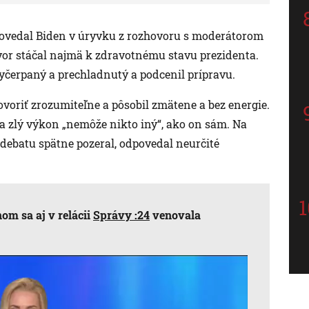
“ povedal Biden v úryvku z rozhovoru s moderátorom
or stáčal najmä k zdravotnému stavu prezidenta.
yčerpaný a prechladnutý a podcenil prípravu.
ovoriť zrozumiteľne a pôsobil zmätene a bez energie.
za zlý výkon „nemôže nikto iný“, ako on sám. Na
debatu spätne pozeral, odpovedal neurčité
m sa aj v relácii
Správy :24
venovala