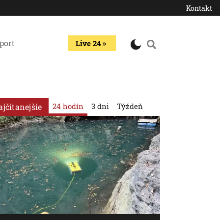
Kontakt
port
Live 24
24 hodín
3 dni
Týždeň
ajčítanejšie