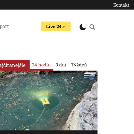
Kontakt
port
Live 24
24 hodín
3 dni
Týždeň
ajčítanejšie