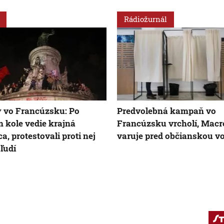
Rádiožurnál
 vo Francúzsku: Po
Predvolebná kampaň vo
 kole vedie krajná
Francúzsku vrcholí, Mac
a, protestovali proti nej
varuje pred občianskou v
 ľudí