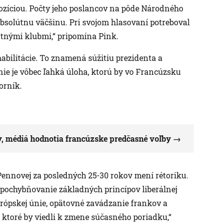
zíciou. Počty jeho poslancov na pôde Národného
 absolútnu väčšinu. Pri svojom hlasovaní potreboval
ntnými klubmi,“ pripomína Pink.
ohabilitácie. To znamená súžitiu prezidenta a
 nie je vôbec ľahká úloha, ktorú by vo Francúzsku
orník.
y, médiá hodnotia francúzske predčasné voľby
Pennovej za posledných 25-30 rokov mení rétoriku.
, spochybňovanie základných princípov liberálnej
urópskej únie, opätovné zavádzanie frankov a
 ktoré by viedli k zmene súčasného poriadku,“