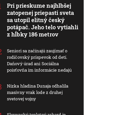
Pri prieskume najhlbšej
zatopenej priepasti sveta
sa utopil elitný český
potápač. Jeho telo vytiahli
z hĺbky 186 metrov
Seniori sa začínajú zaujímať o
rodičovský príspevok od detí.
Daňový úrad ani Sociálna
poisťovňa im informácie nedajú
Nízka hladina Dunaja odhalila
masívny vrak lode z druhej
svetovej vojny
Slovenský teplotný rekord je