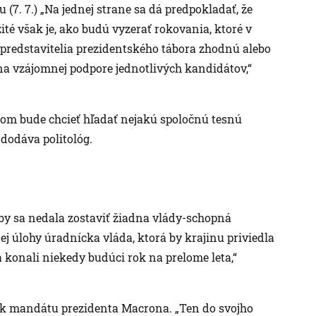
(7. 7.) „Na jednej strane sa dá predpokladať, že
ité však je, ako budú vyzerať rokovania, ktoré v
 predstavitelia prezidentského tábora zhodnú alebo
na vzájomnej podpore jednotlivých kandidátov,“
otom bude chcieť hľadať nejakú spoločnú tesnú
 dodáva politológ.
k by sa nedala zostaviť žiadna vlády-schopná
ej úlohy úradnícka vláda, ktorá by krajinu priviedla
konali niekedy budúci rok na prelome leta,“
ok mandátu prezidenta Macrona. „Ten do svojho