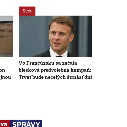
Svet
Svet
Vo Francúzsku sa začala
Bývalý fran
ron
blesková predvolebná kampaň:
François Hol
ojnou
Trvať bude necelých štrnásť dní
politický ná
kandidovať 
voľbách