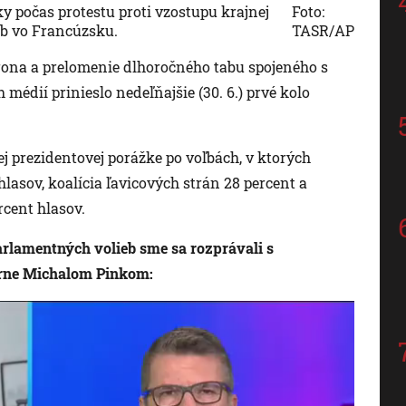
 počas protestu proti vzostupu krajnej
Foto:
eb vo Francúzsku.
TASR/AP
ona a prelomenie dlhoročného tabu spojeného s
 médií prinieslo nedeľňajšie (30. 6.) prvé kolo
j prezidentovej porážke po voľbách, v ktorých
asov, koalícia ľavicových strán 28 percent a
rcent hlasov.
rlamentných volieb sme sa rozprávali s
Brne Michalom Pinkom: