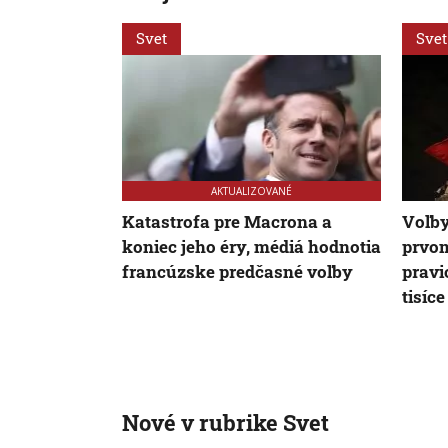
Svet
Svet
AKTUALIZOVANÉ
Katastrofa pre Macrona a
Voľby
koniec jeho éry, médiá hodnotia
prvom
francúzske predčasné voľby
pravic
tisíce
Nové v rubrike Svet