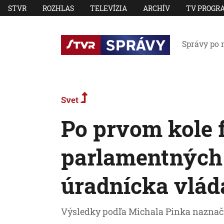
STVR
ROZHLAS
TELEVÍZIA
ARCHÍV
TV PROGR
Správy po 
Svet
Po prvom kole
parlamentných v
úradnícka vláda
Výsledky podľa Michala Pinka naznačil