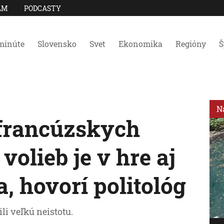
AM
PODCASTY
minúte
Slovensko
Svet
Ekonomika
Regióny
Š
N
 francúzskych
olieb je v hre aj
, hovorí politológ
i veľkú neistotu.