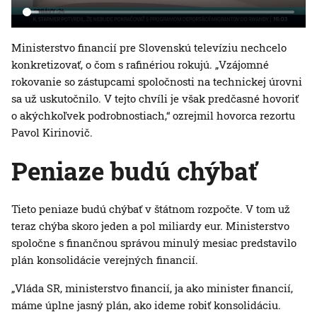
Ministerstvo financií pre Slovenskú televíziu nechcelo
konkretizovať, o čom s rafinériou rokujú. „Vzájomné
rokovanie so zástupcami spoločnosti na technickej úrovni
sa už uskutočnilo. V tejto chvíli je však predčasné hovoriť
o akýchkoľvek podrobnostiach,“ ozrejmil hovorca rezortu
Pavol Kirinovič.
Peniaze budú chýbať
Tieto peniaze budú chýbať v štátnom rozpočte. V tom už
teraz chýba skoro jeden a pol miliardy eur. Ministerstvo
spoločne s finančnou správou minulý mesiac predstavilo
plán konsolidácie verejných financií.
„Vláda SR, ministerstvo financií, ja ako minister financií,
máme úplne jasný plán, ako ideme robiť konsolidáciu.