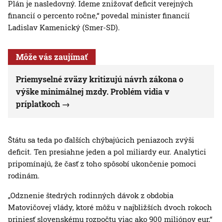
Plán je nasledovný. Ideme znižovať deficit verejných
financií o percento ročne,“ povedal minister financií
Ladislav Kamenický (Smer-SD).
Môže vás zaujímať
Priemyselné zväzy kritizujú návrh zákona o
výške minimálnej mzdy. Problém vidia v
príplatkoch
Štátu sa teda po ďalších chýbajúcich peniazoch zvýši
deficit. Ten presiahne jeden a pol miliardy eur. Analytici
pripomínajú, že časť z toho spôsobí ukončenie pomoci
rodinám.
„Odznenie štedrých rodinných dávok z obdobia
Matovičovej vlády, ktoré môžu v najbližších dvoch rokoch
priniesť slovenskému rozpočtu viac ako 900 miliónov eur,“