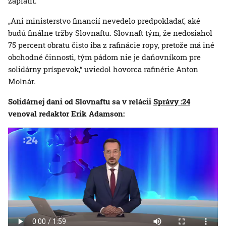
zaplatiť.
„Ani ministerstvo financií nevedelo predpokladať, aké
budú finálne tržby Slovnaftu. Slovnaft tým, že nedosiahol
75 percent obratu čisto iba z rafinácie ropy, pretože má iné
obchodné činnosti, tým pádom nie je daňovníkom pre
solidárny príspevok,“ uviedol hovorca rafinérie Anton
Molnár.
Solidárnej dani od Slovnaftu sa v relácii
Správy :24
venoval redaktor Erik Adamson: