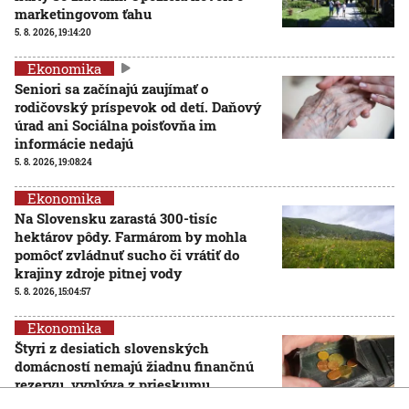
marketingovom ťahu
5. 8. 2026, 19:14:20
Ekonomika
Seniori sa začínajú zaujímať o
rodičovský príspevok od detí. Daňový
úrad ani Sociálna poisťovňa im
informácie nedajú
5. 8. 2026, 19:08:24
Ekonomika
Na Slovensku zarastá 300-tisíc
hektárov pôdy. Farmárom by mohla
pomôcť zvládnuť sucho či vrátiť do
krajiny zdroje pitnej vody
5. 8. 2026, 15:04:57
Ekonomika
Štyri z desiatich slovenských
domácností nemajú žiadnu finančnú
rezervu, vyplýva z prieskumu
5. 8. 2026, 6:00:00