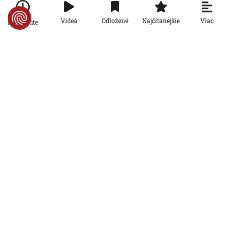
Ekonomika
Viac
Videá
Odložené
Najčítanejšie
Po minúte
Počet falošných PN sa znižuje: Nový
systém Sociálnej poisťovni ušetril
desiatky miliónov eur
4. 8. 2026, 19:11:30
Ekonomika
Slovensko stojí pred hrozbou epidémie
starnutia populácie. Odborníci hovoria
o bode zlomu
4. 8. 2026, 6:00:00
Ekonomika
Inšpektoráty práce už môžu
kontrolovať, či firmy dodržiavajú
pravidlá rovnakého odmeňovania žien
a mužov
3. 8. 2026, 19:17:08
Ekonomika
Problémový horský priechod Soroška