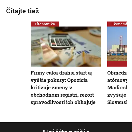
Čítajte tiež
Ekonomika
Ekonomika
Firmy čaká drahší štart aj
Obmedzen
vyššie pokuty: Opozícia
atómových
kritizuje zmeny v
Maďarsku
obchodnom registri, rezort
zvyšuje ce
spravodlivosti ich obhajuje
Slovensk