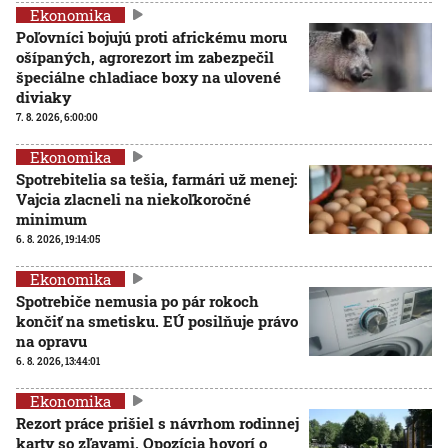
Ekonomika
Poľovníci bojujú proti africkému moru
ošípaných, agrorezort im zabezpečil
špeciálne chladiace boxy na ulovené
diviaky
7. 8. 2026, 6:00:00
Ekonomika
Spotrebitelia sa tešia, farmári už menej:
Vajcia zlacneli na niekoľkoročné
minimum
6. 8. 2026, 19:14:05
Ekonomika
Spotrebiče nemusia po pár rokoch
končiť na smetisku. EÚ posilňuje právo
na opravu
6. 8. 2026, 13:44:01
Ekonomika
Rezort práce prišiel s návrhom rodinnej
karty so zľavami. Opozícia hovorí o