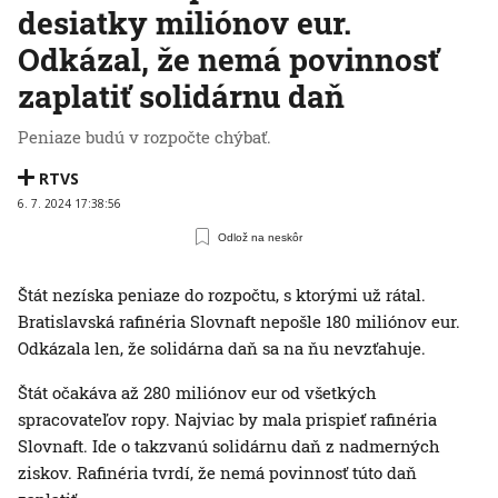
desiatky miliónov eur.
Odkázal, že nemá povinnosť
zaplatiť solidárnu daň
Peniaze budú v rozpočte chýbať.
RTVS
6. 7. 2024 17:38:56
Odlož na neskôr
Štát nezíska peniaze do rozpočtu, s ktorými už rátal.
Bratislavská rafinéria Slovnaft nepošle 180 miliónov eur.
Odkázala len, že solidárna daň sa na ňu nevzťahuje.
Štát očakáva až 280 miliónov eur od všetkých
spracovateľov ropy. Najviac by mala prispieť rafinéria
Slovnaft. Ide o takzvanú solidárnu daň z nadmerných
ziskov. Rafinéria tvrdí, že nemá povinnosť túto daň