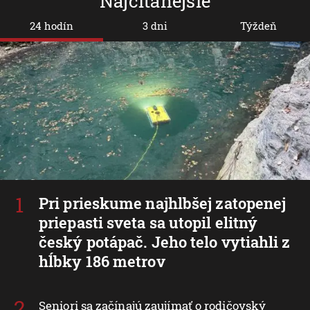
Najčítanejšie
24 hodín
3 dni
Týždeň
Pri prieskume najhlbšej zatopenej
priepasti sveta sa utopil elitný
český potápač. Jeho telo vytiahli z
hĺbky 186 metrov
Seniori sa začínajú zaujímať o rodičovský