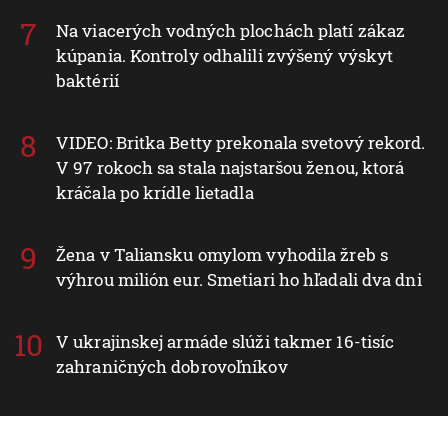
Na viacerých vodných plochách platí zákaz
kúpania. Kontroly odhalili zvýšený výskyt
baktérií
VIDEO: Britka Betty prekonala svetový rekord.
V 97 rokoch sa stala najstaršou ženou, ktorá
kráčala po krídle lietadla
Žena v Taliansku omylom vyhodila žreb s
výhrou milión eur. Smetiari ho hľadali dva dni
V ukrajinskej armáde slúži takmer 16-tisíc
zahraničných dobrovoľníkov