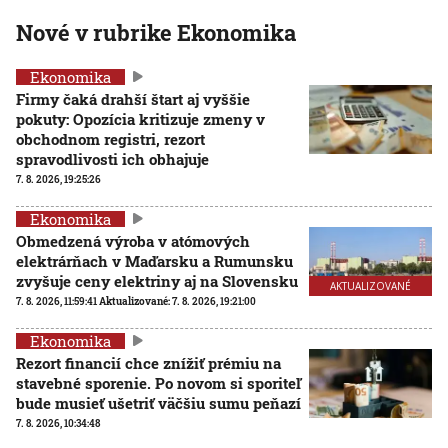
Nové v rubrike Ekonomika
Ekonomika
Firmy čaká drahší štart aj vyššie
pokuty: Opozícia kritizuje zmeny v
obchodnom registri, rezort
spravodlivosti ich obhajuje
7. 8. 2026, 19:25:26
Ekonomika
Obmedzená výroba v atómových
elektrárňach v Maďarsku a Rumunsku
zvyšuje ceny elektriny aj na Slovensku
AKTUALIZOVANÉ
7. 8. 2026, 11:59:41
Aktualizované:
7. 8. 2026, 19:21:00
Ekonomika
Rezort financií chce znížiť prémiu na
stavebné sporenie. Po novom si sporiteľ
bude musieť ušetriť väčšiu sumu peňazí
7. 8. 2026, 10:34:48