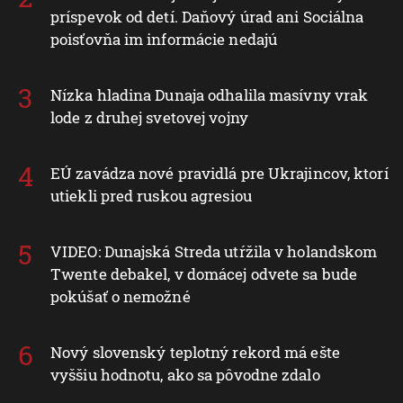
príspevok od detí. Daňový úrad ani Sociálna
poisťovňa im informácie nedajú
Nízka hladina Dunaja odhalila masívny vrak
lode z druhej svetovej vojny
EÚ zavádza nové pravidlá pre Ukrajincov, ktorí
utiekli pred ruskou agresiou
VIDEO: Dunajská Streda utŕžila v holandskom
Twente debakel, v domácej odvete sa bude
pokúšať o nemožné
Nový slovenský teplotný rekord má ešte
vyššiu hodnotu, ako sa pôvodne zdalo