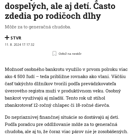
dospelých, ale aj detí. Často
zdedia po rodičoch dlhy
Môže za to generačná chudoba.
STVR
11. 8. 2024 17:17:32
Odlož na neskôr
Možnosť osobného bankrotu využilo v prvom polroku viac
ako 4 500 ľudí – teda približne rovnako ako vlani. Väčšiu
časť takýchto dlžníkov tvorili podľa prevádzkovateľa
úverového registra muži v produktívnom veku. Osobný
bankrot využívajú aj mladší. Tento rok už stihol
zbankrotovať 12-ročný chlapec či 18-ročné dievča.
Do nepriaznivej finančnej situácie so dostávajú aj deti.
Podľa poradcu pre oddlžovanie môže za to generačná
chudoba, ale aj to, že čoraz viac párov nie je zosobášených.