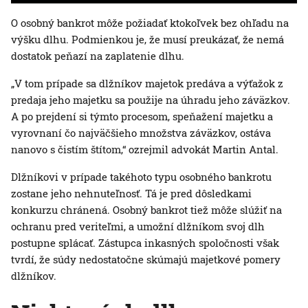
O osobný bankrot môže požiadať ktokoľvek bez ohľadu na
výšku dlhu. Podmienkou je, že musí preukázať, že nemá
dostatok peňazí na zaplatenie dlhu.
„V tom prípade sa dlžníkov majetok predáva a výťažok z
predaja jeho majetku sa použije na úhradu jeho záväzkov.
A po prejdení si týmto procesom, speňažení majetku a
vyrovnaní čo najväčšieho množstva záväzkov, ostáva
nanovo s čistím štítom,“ ozrejmil advokát Martin Antal.
Dlžníkovi v prípade takéhoto typu osobného bankrotu
zostane jeho nehnuteľnosť. Tá je pred dôsledkami
konkurzu chránená. Osobný bankrot tiež môže slúžiť na
ochranu pred veriteľmi, a umožní dlžníkom svoj dlh
postupne splácať. Zástupca inkasných spoločnosti však
tvrdí, že súdy nedostatočne skúmajú majetkové pomery
dlžníkov.