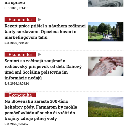
na opravu
6. 8. 2026, 13:44:01
Ekonomika
Rezort práce prišiel s návrhom rodinnej
karty so zľavami. Opozícia hovorí o
marketingovom ťahu
5. 8. 2026, 19:14:20
Ekonomika
Seniori sa začínajú zaujímať o
rodičovský príspevok od detí. Daňový
úrad ani Sociálna poisťovňa im
informácie nedajú
5. 8. 2026, 19:08:24
Ekonomika
Na Slovensku zarastá 300-tisíc
hektárov pôdy. Farmárom by mohla
pomôcť zvládnuť sucho či vrátiť do
krajiny zdroje pitnej vody
5. 8. 2026, 15:04:57