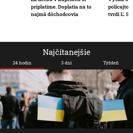
priplatíme. Doplatia na to
policajtov
najmä dôchodcovia
tvrdí Ľ. So
Najčítanejšie
24 hodín
3 dni
Týždeň