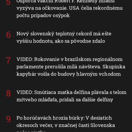
Odporca vakcín Robert F. Kennedy mladší
vyzýva na očkovanie. USA čelia rekordnému
počtu prípadov osýpok
Nový slovenský teplotný rekord má ešte
vyššiu hodnotu, ako sa pôvodne zdalo
VIDEO: Rokovanie v brazílskom regionálnom
parlamente prerušila milá návšteva. Skupinka
kapybár vošla do budovy hlavným vchodom
VIDEO: Smútiaca matka delfína plávala s telom
mŕtveho mláďaťa, pridali sa ďalšie delfíny
Po horúčavách hrozia búrky: V desiatich
okresoch večer, v značnej časti Slovenska