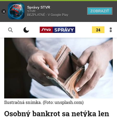
Správy STVR
ZOBRAZIŤ
STVR
BEZPLATNÉ - V Google Play
24
Ilustračná snímka.
(Foto: unsplash.com)
Osobný bankrot sa netýka len