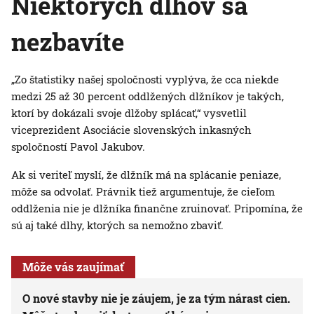
Niektorých dlhov sa
nezbavíte
„Zo štatistiky našej spoločnosti vyplýva, že cca niekde
medzi 25 až 30 percent oddlžených dlžníkov je takých,
ktorí by dokázali svoje dlžoby splácať,“ vysvetlil
viceprezident Asociácie slovenských inkasných
spoločností Pavol Jakubov.
Ak si veriteľ myslí, že dlžník má na splácanie peniaze,
môže sa odvolať. Právnik tiež argumentuje, že cieľom
oddlženia nie je dlžníka finančne zruinovať. Pripomína, že
sú aj také dlhy, ktorých sa nemožno zbaviť.
Môže vás zaujímať
O nové stavby nie je záujem, je za tým nárast cien.