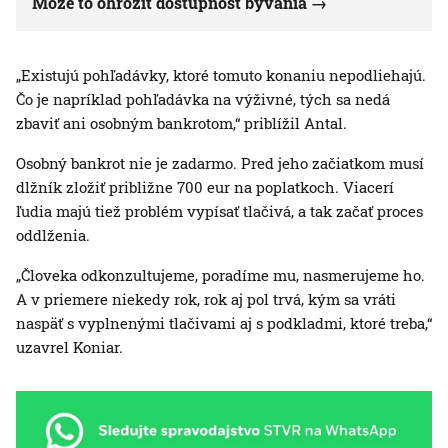
Môže to ohroziť dostupnosť bývania
„Existujú pohľadávky, ktoré tomuto konaniu nepodliehajú.
Čo je napríklad pohľadávka na výživné, tých sa nedá
zbaviť ani osobným bankrotom,“ priblížil Antal.
Osobný bankrot nie je zadarmo. Pred jeho začiatkom musí
dlžník zložiť približne 700 eur na poplatkoch. Viacerí
ľudia majú tiež problém vypísať tlačivá, a tak začať proces
oddlženia.
„Človeka odkonzultujeme, poradíme mu, nasmerujeme ho.
A v priemere niekedy rok, rok aj pol trvá, kým sa vráti
naspäť s vyplnenými tlačivami aj s podkladmi, ktoré treba,“
uzavrel Koniar.