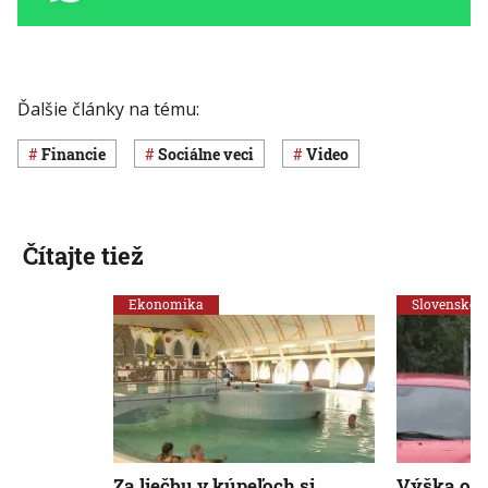
Ďalšie články na tému:
Financie
Sociálne veci
Video
Čítajte tiež
Ekonomika
Slovensko
Za liečbu v kúpeľoch si
Výška od