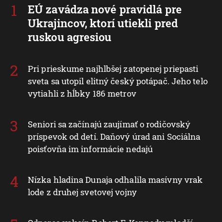
EÚ zavádza nové pravidlá pre
Ukrajincov, ktorí utiekli pred
ruskou agresiou
Pri prieskume najhlbšej zatopenej priepasti
sveta sa utopil elitný český potápač. Jeho telo
vytiahli z hĺbky 186 metrov
Seniori sa začínajú zaujímať o rodičovský
príspevok od detí. Daňový úrad ani Sociálna
poisťovňa im informácie nedajú
Nízka hladina Dunaja odhalila masívny vrak
lode z druhej svetovej vojny