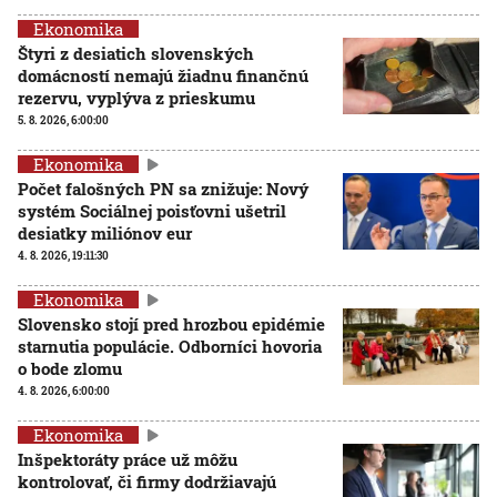
Ekonomika
Štyri z desiatich slovenských
domácností nemajú žiadnu finančnú
rezervu, vyplýva z prieskumu
5. 8. 2026, 6:00:00
Ekonomika
Počet falošných PN sa znižuje: Nový
systém Sociálnej poisťovni ušetril
desiatky miliónov eur
4. 8. 2026, 19:11:30
Ekonomika
Slovensko stojí pred hrozbou epidémie
starnutia populácie. Odborníci hovoria
o bode zlomu
4. 8. 2026, 6:00:00
Ekonomika
Inšpektoráty práce už môžu
kontrolovať, či firmy dodržiavajú