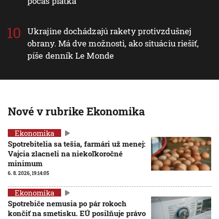
počas piatka
Ukrajine dochádzajú rakety protivzdušnej
obrany. Má dve možnosti, ako situáciu riešiť,
píše denník Le Monde
Nové v rubrike Ekonomika
Ekonomika
Spotrebitelia sa tešia, farmári už menej:
Vajcia zlacneli na niekoľkoročné
minimum
6. 8. 2026, 19:14:05
Ekonomika
Spotrebiče nemusia po pár rokoch
končiť na smetisku. EÚ posilňuje právo