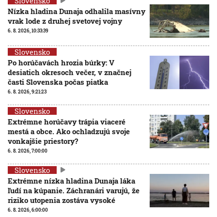
Slovensko
Nízka hladina Dunaja odhalila masívny
vrak lode z druhej svetovej vojny
6. 8. 2026, 10:33:39
Slovensko
Po horúčavách hrozia búrky: V
desiatich okresoch večer, v značnej
časti Slovenska počas piatka
6. 8. 2026, 9:21:23
Slovensko
Extrémne horúčavy trápia viaceré
mestá a obce. Ako ochladzujú svoje
vonkajšie priestory?
6. 8. 2026, 7:00:00
Slovensko
Extrémne nízka hladina Dunaja láka
ľudí na kúpanie. Záchranári varujú, že
riziko utopenia zostáva vysoké
6. 8. 2026, 6:00:00