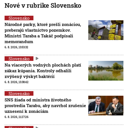
Nové v rubrike Slovensko
Slovensko
Národné parky, ktoré prešli zonáciou,
preberajú vlastníctvo pozemkov.
Ministri Taraba a Takáč podpísali
memorandum
6. 8. 2026, 13:53:32
Slovensko
Na viacerých vodných plochách platí
zákaz kúpania. Kontroly odhalili
zvýšený výskyt baktérií
6. 8. 2026, 13:38:42
Slovensko
SNS žiada od ministra životného
prostredia Tarabu, aby navrhol zrušenie
uznesení k zonáciám
6. 8. 2026, 11:27:26