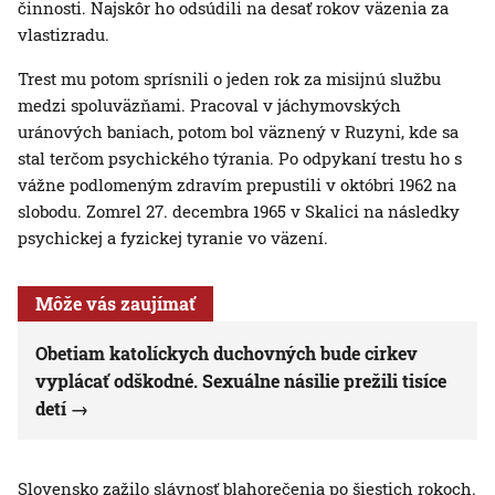
činnosti. Najskôr ho odsúdili na desať rokov väzenia za
vlastizradu.
Trest mu potom sprísnili o jeden rok za misijnú službu
medzi spoluväzňami. Pracoval v jáchymovských
uránových baniach, potom bol väznený v Ruzyni, kde sa
stal terčom psychického týrania. Po odpykaní trestu ho s
vážne podlomeným zdravím prepustili v októbri 1962 na
slobodu. Zomrel 27. decembra 1965 v Skalici na následky
psychickej a fyzickej tyranie vo väzení.
Môže vás zaujímať
Obetiam katolíckych duchovných bude cirkev
vyplácať odškodné. Sexuálne násilie prežili tisíce
detí
Slovensko zažilo slávnosť blahorečenia po šiestich rokoch.