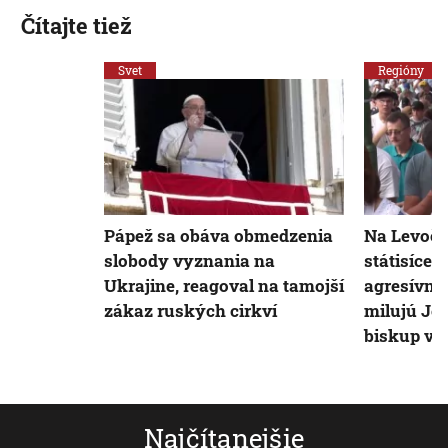
Čítajte tiež
Svet
Regióny
Pápež sa obáva obmedzenia
Na Levočsk
slobody vyznania na
státisíce ľ
Ukrajine, reagoval na tamojší
agresívny
zákaz ruských cirkví
milujú Jež
biskup v 
Najčítanejšie