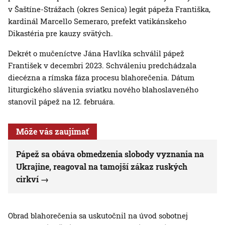
v Šaštíne-Strážach (okres Senica) legát pápeža Františka,
kardinál Marcello Semeraro, prefekt vatikánskeho
Dikastéria pre kauzy svätých.
Dekrét o mučeníctve Jána Havlíka schválil pápež
František v decembri 2023. Schváleniu predchádzala
diecézna a rímska fáza procesu blahorečenia. Dátum
liturgického slávenia sviatku nového blahoslaveného
stanovil pápež na 12. februára.
Môže vás zaujímať
Pápež sa obáva obmedzenia slobody vyznania na
Ukrajine, reagoval na tamojší zákaz ruských
cirkví
Obrad blahorečenia sa uskutočnil na úvod sobotnej