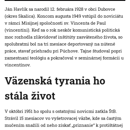
Ján Havlík sa narodil 12. februára 1928 v obci Dubovce
(okres Skalica). Koncom augusta 1949 vstúpil do noviciátu
v rámci Misijnej spoločnosti sv. Vincenta de Paul
(vincentíni). Keď sa o rok neskôr komunistická politická
moc rozhodla zlikvidovať inštitúty zasväteného života, so
spolubratmi bol na tri mesiace deportovaný na nútené
práce, stavať priehradu pri Púchove. Tajne študoval popri
zamestnaní teológiu a pokračoval v seminárnej formácii u
vincentínov.
Väzenská tyrania ho
stála život
V októbri 1951 ho spolu s ostatnými novicmi zatkla ŠtB.
Strávil 15 mesiacov vo vyšetrovacej väzbe, kde sa častým
mučením snažili od neho získať „priznanie“ k protištátnej