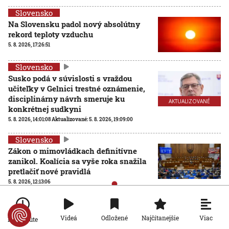
Slovensko
Na Slovensku padol nový absolútny
rekord teploty vzduchu
5. 8. 2026, 17:26:51
Slovensko
Susko podá v súvislosti s vraždou
učiteľky v Gelnici trestné oznámenie,
disciplinárny návrh smeruje ku
AKTUALIZOVANÉ
konkrétnej sudkyni
5. 8. 2026, 14:01:08
Aktualizované:
5. 8. 2026, 19:09:00
Slovensko
Zákon o mimovládkach definitívne
zanikol. Koalícia sa vyše roka snažila
pretlačiť nové pravidlá
5. 8. 2026, 12:13:06
Slovensko
Viac
Videá
Odložené
Najčítanejšie
Po minúte
Vyštudované zdravotné sestry z Ukrajiny na Slovensku