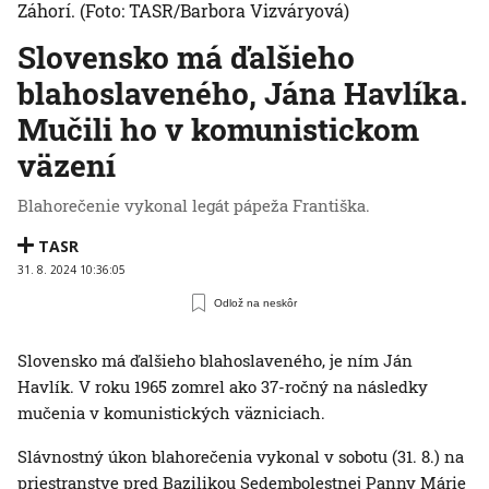
Záhorí.
(Foto: TASR/Barbora Vizváryová)
Slovensko má ďalšieho
blahoslaveného, Jána Havlíka.
Mučili ho v komunistickom
väzení
Blahorečenie vykonal legát pápeža Františka.
TASR
31. 8. 2024 10:36:05
Odlož na neskôr
Slovensko má ďalšieho blahoslaveného, je ním Ján
Havlík. V roku 1965 zomrel ako 37-ročný na následky
mučenia v komunistických väzniciach.
Slávnostný úkon blahorečenia vykonal v sobotu (31. 8.) na
priestranstve pred Bazilikou Sedembolestnej Panny Márie