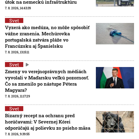
útok na nemeckú infraštruktúru
7. 8. 2026, 14:43:39
Svet
Vyzerá ako medúza, no môže spôsobiť
vážne zranenia. Mechúrovka
portugalská zatvára pláže vo
Francúzsku aj Španielsku
7. 8. 2026, 13:15:11
Svet
Zmeny vo verejnoprávnych médiách
vyvolali v Maďarsku veľkú pozornosť.
Čo sa zmenilo po nástupe Pétera
Magyara?
7. 8. 2026, 11:17:29
Svet
Bizarný recept na ochranu pred
horúčavami: V Severnej Kórei
odporúčajú aj polievku zo psieho mäsa
7. 8. 2026, 9:39:55