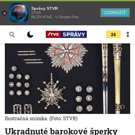
Správy STVR
ZOBRAZIŤ
STVR
BEZPLATNÉ - V Google Play
24
Ilustračná snímka.
(Foto: STVR)
Ukradnuté barokové šperky