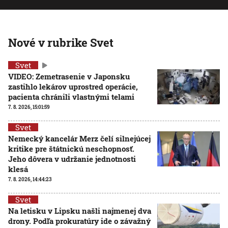
Nové v rubrike Svet
Svet
VIDEO: Zemetrasenie v Japonsku
zastihlo lekárov uprostred operácie,
pacienta chránili vlastnými telami
7. 8. 2026, 15:01:59
Svet
Nemecký kancelár Merz čelí silnejúcej
kritike pre štátnickú neschopnosť.
Jeho dôvera v udržanie jednotnosti
klesá
7. 8. 2026, 14:44:23
Svet
Na letisku v Lipsku našli najmenej dva
drony. Podľa prokuratúry ide o závažný