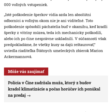
000 voľných vstupeniek.
„Isté poškodenie šperkov vidia azda len absolútni
odborníci a voľným okom nie je ani viditeľné. Toto
poškodenie spôsobili páchatelia buď v okamihu, keď kradli
šperky z vitríny múzea, teda ich mechanicky poškodili,
alebo ich po čine nesprávne uskladnili. V súčasnosti však
predpokladáme, že všetky kusy sa dajú reštaurovať,“
uviedla riaditeľka Štátnych umeleckých zbierok Marion
Ackermannová.
Môže vás zaujímať
Polícia v Číne zadržala muža, ktorý z budov
kradol klimatizácie a počas horúčav ich ponúkal
na predaj