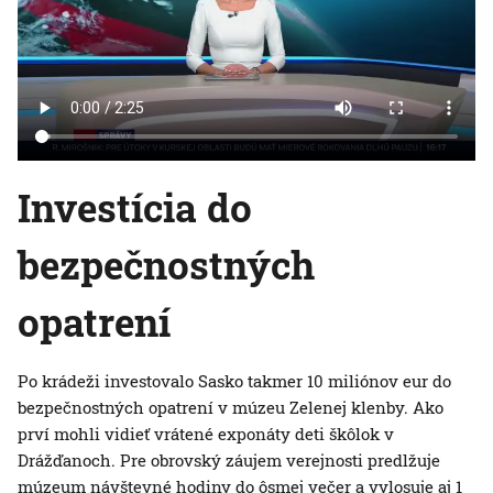
Investícia do
bezpečnostných
opatrení
Po krádeži investovalo Sasko takmer 10 miliónov eur do
bezpečnostných opatrení v múzeu Zelenej klenby. Ako
prví mohli vidieť vrátené exponáty deti škôlok v
Drážďanoch. Pre obrovský záujem verejnosti predlžuje
múzeum návštevné hodiny do ôsmej večer a vylosuje aj 1