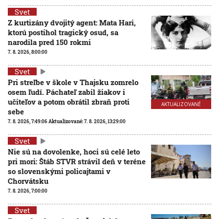
Svet
Z kurtizány dvojitý agent: Mata Hari,
ktorú postihol tragický osud, sa
narodila pred 150 rokmi
7. 8. 2026, 8:00:00
Svet
Pri streľbe v škole v Thajsku zomrelo
osem ľudí. Páchateľ zabil žiakov i
učiteľov a potom obrátil zbraň proti
AKTUALIZOVANÉ
sebe
7. 8. 2026, 7:49:06
Aktualizované:
7. 8. 2026, 13:29:00
Svet
Nie sú na dovolenke, hoci sú celé leto
pri mori: Štáb STVR strávil deň v teréne
so slovenskými policajtami v
Chorvátsku
7. 8. 2026, 7:00:00
Svet