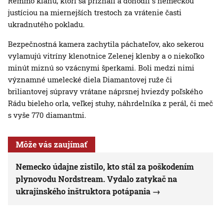
Remmo klanu, ktorí sa priznali a dohodli s nemeckou
justíciou na miernejších trestoch za vrátenie časti
ukradnutého pokladu.
Bezpečnostná kamera zachytila páchateľov, ako sekerou
vylamujú vitríny klenotnice Zelenej klenby a o niekoľko
minút miznú so vzácnymi šperkami. Boli medzi nimi
významné umelecké diela Diamantovej ruže či
briliantovej súpravy vrátane náprsnej hviezdy poľského
Rádu bieleho orla, veľkej stuhy, náhrdelníka z perál, či meč
s vyše 770 diamantmi.
Môže vás zaujímať
Nemecko údajne zistilo, kto stál za poškodením
plynovodu Nordstream. Vydalo zatykač na
ukrajinského inštruktora potápania