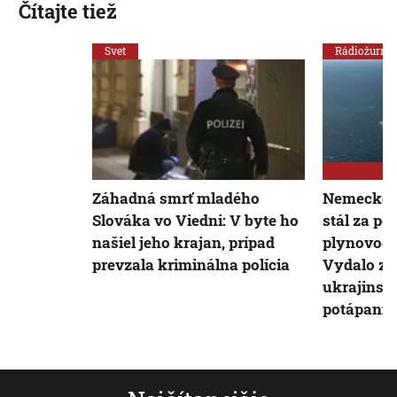
Čítajte tiež
Svet
Rádiožurnál
Záhadná smrť mladého
Nemecko úd
Slováka vo Viedni: V byte ho
stál za p
našiel jeho krajan, prípad
plynovodu
prevzala kriminálna polícia
Vydalo za
ukrajinsk
potápania