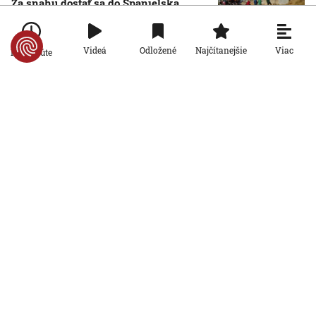
Za snahu dostať sa do Španielska
zaplatili životom: Starosta Ceuty
oznámil tragickú bilanciu migračnej
krízy
Viac
Videá
Odložené
Najčítanejšie
Po minúte
6. 8. 2026, 16:16:47
Svet
Žena v Taliansku omylom vyhodila
žreb s výhrou milión eur. Smetiari ho
hľadali dva dni
6. 8. 2026, 15:49:55
Svet
VIDEO: Britka Betty prekonala svetový
rekord. V 97 rokoch sa stala najstaršou
ženou, ktorá kráčala po krídle lietadla
6. 8. 2026, 15:40:24
Svet
V ukrajinskej armáde slúži takmer 16-
tisíc zahraničných dobrovoľníkov
6. 8. 2026, 14:26:05