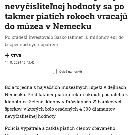
nevyčísliteľnej hodnoty sa po
takmer piatich rokoch vracajú
do múzea v Nemecku
Po krádeži investovalo Sasko takmer 10 miliónov eur do
bezpečnostných opatrení.
STVR
14. 8. 2024 16:43:45
Odlož na neskôr
Bola to jedna z najväčších muzeálnych lúpeží v dejinách
Nemecka. Pred takmer piatimi rokmi ukradli páchatelia z
klenotnice Zelenej klenby v Drážďanoch 21 barokových
šperkov, v ktorých bolo osadených 4 300 diamantov
nevyčísliteľnej hodnoty.
Polícia vypátrala a zatkla piatich členov obávaného