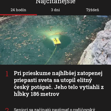
Najčítanejšie
24 hodín
3 dni
Týždeň
Pri prieskume najhlbšej zatopenej
priepasti sveta sa utopil elitný
český potápač. Jeho telo vytiahli z
hĺbky 186 metrov
Seniori sa začínajú zaujímať o rodičovský