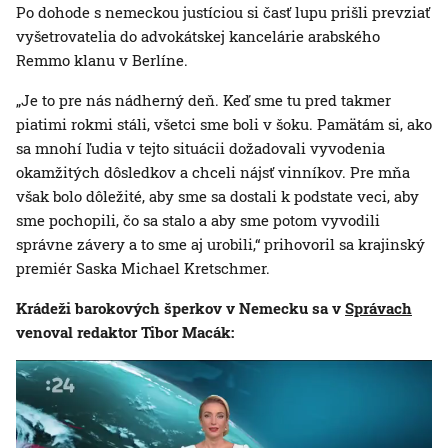
Po dohode s nemeckou justíciou si časť lupu prišli prevziať
vyšetrovatelia do advokátskej kancelárie arabského
Remmo klanu v Berlíne.
„Je to pre nás nádherný deň. Keď sme tu pred takmer
piatimi rokmi stáli, všetci sme boli v šoku. Pamätám si, ako
sa mnohí ľudia v tejto situácii dožadovali vyvodenia
okamžitých dôsledkov a chceli nájsť vinníkov. Pre mňa
však bolo dôležité, aby sme sa dostali k podstate veci, aby
sme pochopili, čo sa stalo a aby sme potom vyvodili
správne závery a to sme aj urobili,“ prihovoril sa krajinský
premiér Saska Michael Kretschmer.
Krádeži barokových šperkov v Nemecku sa v
Správach
venoval redaktor Tibor Macák: