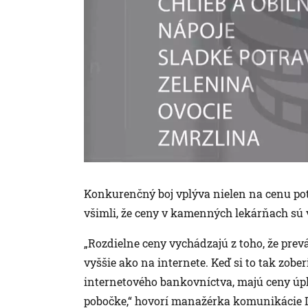
Konkurenčný boj vplýva nielen na cenu potr
všimli, že ceny v kamenných lekárňach sú v
„Rozdielne ceny vychádzajú z toho, že prev
vyššie ako na internete. Keď si to tak zober
internetového bankovníctva, majú ceny úpl
pobočke,“ hovorí manažérka komunikácie D