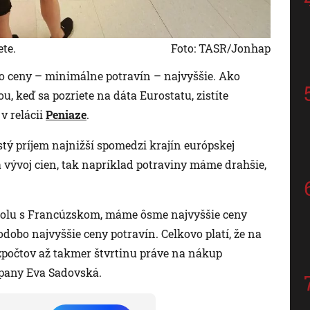
te.
Foto: TASR/Jonhap
to ceny – minimálne potravín – najvyššie. Ako
 keď sa pozriete na dáta Eurostatu, zistíte
v relácii
Peniaze
.
tý príjem najnižší spomedzi krajín európskej
vývoj cien, tak napríklad potraviny máme drahšie,
 spolu s Francúzskom, máme ôsme najvyššie ceny
dobo najvyššie ceny potravín. Celkovo platí, že na
počtov až takmer štvrtinu práve na nákup
pany Eva Sadovská.