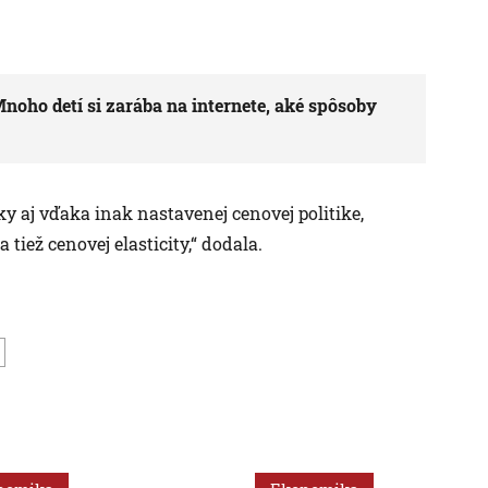
oho detí si zarába na internete, aké spôsoby
eky aj vďaka inak nastavenej cenovej politike,
iež cenovej elasticity,“ dodala.