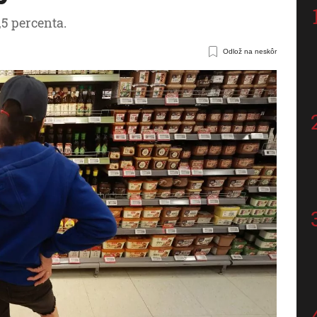
,5 percenta.
Odlož na neskôr