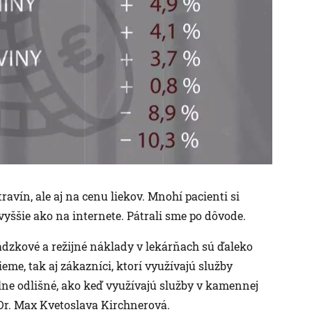
avín, ale aj na cenu liekov. Mnohí pacienti si
yššie ako na internete. Pátrali sme po dôvode.
ádzkové a režijné náklady v lekárňach sú ďaleko
ieme, tak aj zákazníci, ktorí využívajú služby
ne odlišné, ako keď využívajú služby v kamennej
r. Max Kvetoslava Kirchnerová.