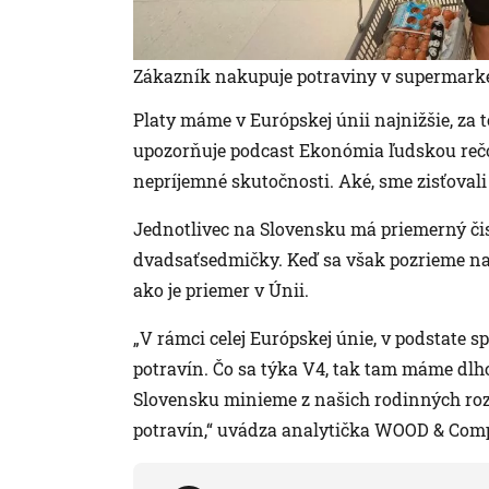
Zákazník nakupuje potraviny v supermarke
Platy máme v Európskej únii najnižšie, za 
upozorňuje podcast Ekonómia ľudskou rečou,
nepríjemné skutočnosti. Aké, sme zisťovali 
Jednotlivec na Slovensku má priemerný čis
dvadsaťsedmičky. Keď sa však pozrieme na 
ako je priemer v Únii.
„V rámci celej Európskej únie, v podstate
potravín. Čo sa týka V4, tak tam máme dlho
Slovensku minieme z našich rodinných roz
potravín,“ uvádza analytička WOOD & Com