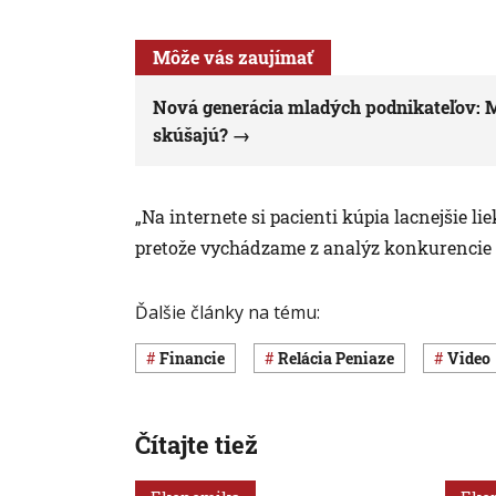
Môže vás zaujímať
Nová generácia mladých podnikateľov: Mn
skúšajú?
„Na internete si pacienti kúpia lacnejšie li
pretože vychádzame z analýz konkurencie a t
Ďalšie články na tému:
Financie
relácia Peniaze
Video
Čítajte tiež