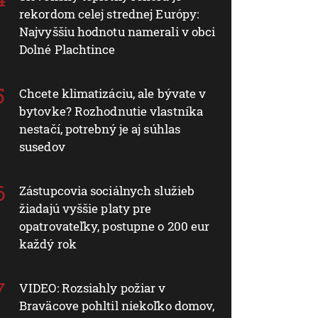
rekordom celej strednej Európy:
Najvyššiu hodnotu namerali v obci
Dolné Plachtince
Chcete klimatizáciu, ale bývate v
bytovke? Rozhodnutie vlastníka
nestačí, potrebný je aj súhlas
susedov
Zástupcovia sociálnych služieb
žiadajú vyššie platy pre
opatrovateľky, postupne o 200 eur
každý rok
VIDEO: Rozsiahly požiar v
Braväcove pohltil niekoľko domov,