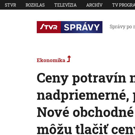
STVR
ROZHLAS
TELEVÍZIA
ARCHÍV
TV PROGR
Správy po 
Ekonomika
Ceny potravín
nadpriemerné, p
Nové obchodné 
môžu tlačiť cen