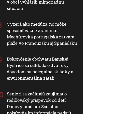
v obci vyhlásili mimoriadnu
situáciu
Vyzerá ako medúza, no môže
spôsobiť vážne zranenia.
Mechúrovka portugalská zatvára
pláže vo Francúzsku aj Španielsku
Dokončenie obchvatu Banskej
Bystrice sa odkladá o dva roky,
dôvodom sú nelegálne skládky a
environmentálna záťaž
Seniori sa začínajú zaujímať o
rodičovský príspevok od detí.
Daňový úrad ani Sociálna
poisťovňa im informácie nedajú