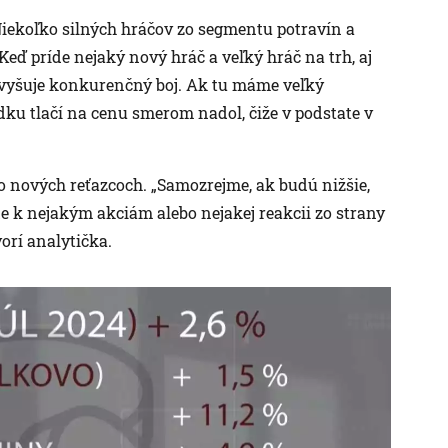
Niekoľko silných hráčov zo segmentu potravín a
„Keď príde nejaký nový hráč a veľký hráč na trh, aj
 zvyšuje konkurenčný boj. Ak tu máme veľký
ku tlačí na cenu smerom nadol, čiže v podstate v
to nových reťazcoch. „Samozrejme, ak budú nižšie,
de k nejakým akciám alebo nejakej reakcii zo strany
orí analytička.