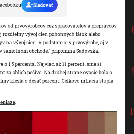
acebooku
Sledovať
orov od prvovýrobcov cez spracovateľov a prepravcov
aj rozdielny vývoj cien pohonných látok alebo
yv na vývoj cien. V podstate aj v prvovýrobe, aj v
j v samotnom obchode,“ pripomína Sadovská.
e o 1,5 percenta. Najviac, až 11 percent, sme si
ent za chlieb pečivo. Na druhej strane ovocie bolo o
iny klesla o desať percent. Celkovo inflácia stúpla
eniaze
: