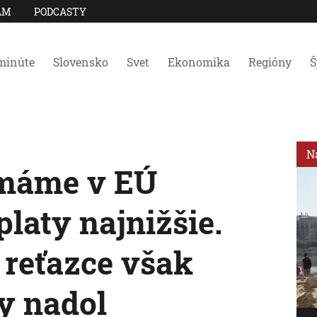
AM
PODCASTY
minúte
Slovensko
Svet
Ekonomika
Regióny
Š
N
 máme v EÚ
laty najnižšie.
reťazce však
y nadol