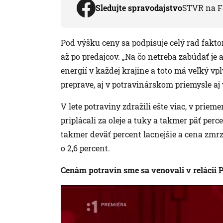
Sledujte spravodajstvo
STVR na F
Pod výšku ceny sa podpisuje celý rad fakt
až po predajcov. „Na čo netreba zabúdať je 
energií v každej krajine a toto má veľký vpl
preprave, aj v potravinárskom priemysle a
V lete potraviny zdražili ešte viac, v priemer
priplácali za oleje a tuky a takmer päť perc
takmer deväť percent lacnejšie a cena zmrzl
o 2,6 percent.
Cenám potravín sme sa venovali v relácii
P