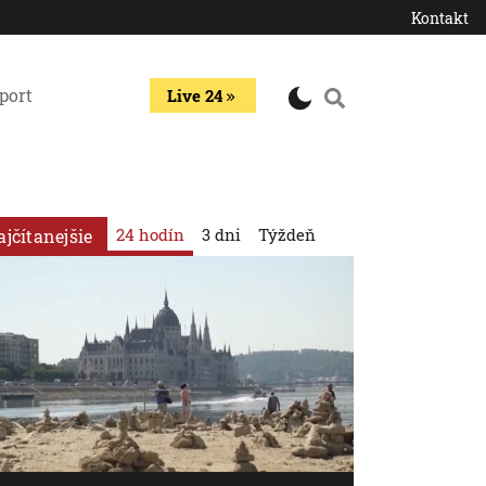
Kontakt
port
Live 24
24 hodín
3 dni
Týždeň
ajčítanejšie