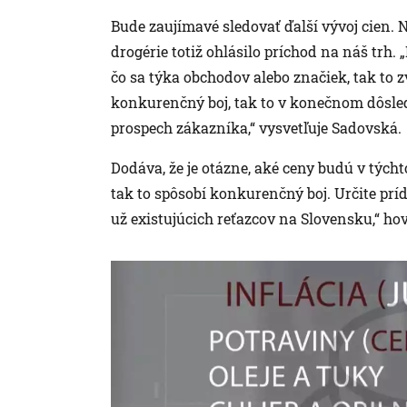
Bude zaujímavé sledovať ďalší vývoj cien. 
drogérie totiž ohlásilo príchod na náš trh. 
čo sa týka obchodov alebo značiek, tak to
konkurenčný boj, tak to v konečnom dôsled
prospech zákazníka,“ vysvetľuje Sadovská.
Dodáva, že je otázne, aké ceny budú v tých
tak to spôsobí konkurenčný boj. Určite prí
už existujúcich reťazcov na Slovensku,“ hov