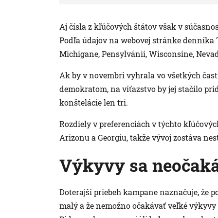
Aj čísla z kľúčových štátov však v súčasnos
Podľa údajov na webovej stránke denníka 
Michigane, Pensylvánii, Wisconsine, Nevade
Ak by v novembri vyhrala vo všetkých čast
demokratom, na víťazstvo by jej stačilo prida
konštelácie len tri.
Rozdiely v preferenciách v týchto kľúčových
Arizonu a Georgiu, takže vývoj zostáva nest
Výkyvy sa neočak
Doterajší priebeh kampane naznačuje, že p
malý a že nemožno očakávať veľké výkyvy 