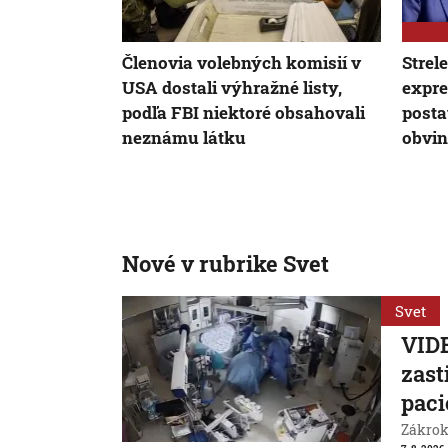
Členovia volebných komisií v
Strel
USA dostali výhražné listy,
expre
podľa FBI niektoré obsahovali
posta
neznámu látku
obvin
Nové v rubrike Svet
Svet
VIDE
zast
paci
Zákrok 