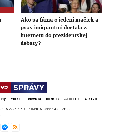
a
Ako sa fáma o jedení mačiek a
Kandidáti na
psov imigrantmi dostala z
USA už spol
internetu do prezidentskej
nebudú. Nebu
debaty?
debata, vyh
kty
Videá
Televízia
Rozhlas
Aplikácie
O STVR
ght © 2026 STVR – Slovenská televízia a rozhlas
s