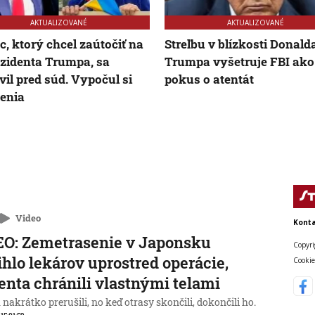
AKTUALIZOVANÉ
AKTUALIZOVANÉ
ec, ktorý chcel zaútočiť na
Streľbu v blízkosti Donald
zidenta Trumpa, sa
Trumpa vyšetruje FBI ako
vil pred súd. Vypočul si
pokus o atentát
enia
Video
Konta
O: Zemetrasenie v Japonsku
Copyri
ihlo lekárov uprostred operácie,
Cookie
enta chránili vlastnými telami
nakrátko prerušili, no keď otrasy skončili, dokončili ho.