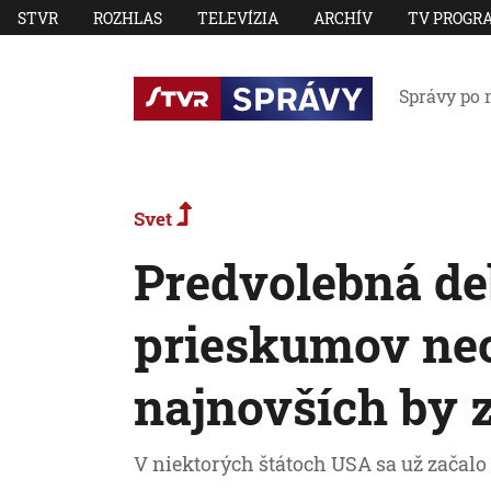
STVR
ROZHLAS
TELEVÍZIA
ARCHÍV
TV PROGR
Správy po 
Svet
Predvolebná de
prieskumov neo
najnovších by z
V niektorých štátoch USA sa už začalo