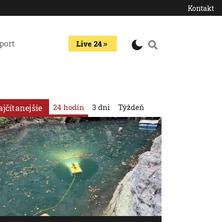
Kontakt
port
Live 24
24 hodín
3 dni
Týždeň
ajčítanejšie