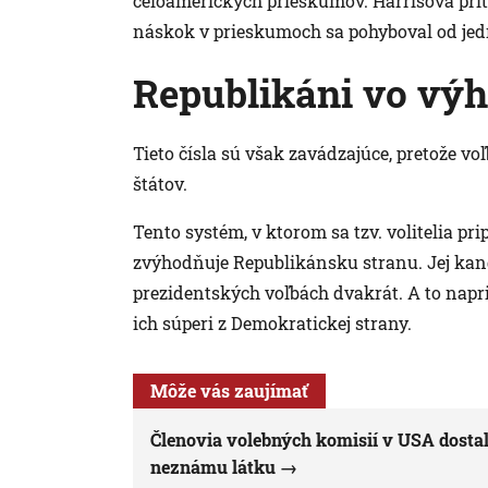
celoamerických prieskumov. Harrisová pri
náskok v prieskumoch sa pohyboval od je
Republikáni vo vý
Tieto čísla sú však zavádzajúce, pretože v
štátov.
Tento systém, v ktorom sa tzv. volitelia pr
zvýhodňuje Republikánsku stranu. Jej kandi
prezidentských voľbách dvakrát. A to napri
ich súperi z Demokratickej strany.
Môže vás zaujímať
Členovia volebných komisií v USA dostali
neznámu látku