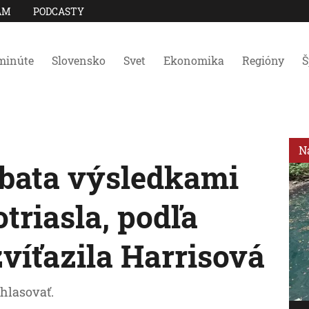
AM
PODCASTY
minúte
Slovensko
Svet
Ekonomika
Regióny
Š
N
bata výsledkami
triasla, podľa
víťazila Harrisová
 hlasovať.