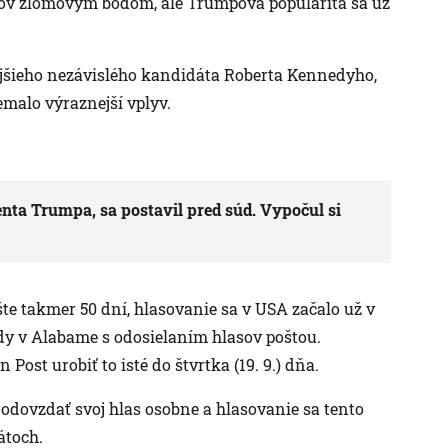
tov zlomovým bodom, ale Trumpova popularita sa už
ejšieho nezávislého kandidáta Roberta Kennedyho,
malo výraznejší vplyv.
denta Trumpa, sa postavil pred súd. Vypočul si
te takmer 50 dní, hlasovanie sa v USA začalo už v
dy v Alabame s odosielaním hlasov poštou.
st urobiť to isté do štvrtka (19. 9.) dňa.
dovzdať svoj hlas osobne a hlasovanie sa tento
átoch.