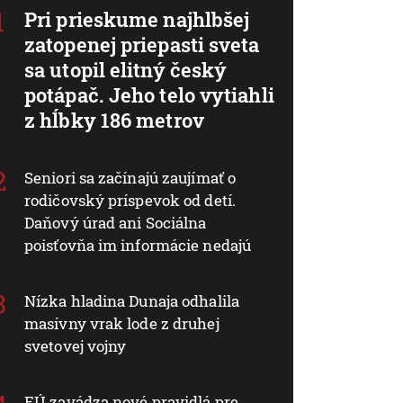
Pri prieskume najhlbšej
zatopenej priepasti sveta
sa utopil elitný český
potápač. Jeho telo vytiahli
z hĺbky 186 metrov
Seniori sa začínajú zaujímať o
rodičovský príspevok od detí.
Daňový úrad ani Sociálna
poisťovňa im informácie nedajú
Nízka hladina Dunaja odhalila
masívny vrak lode z druhej
svetovej vojny
EÚ zavádza nové pravidlá pre