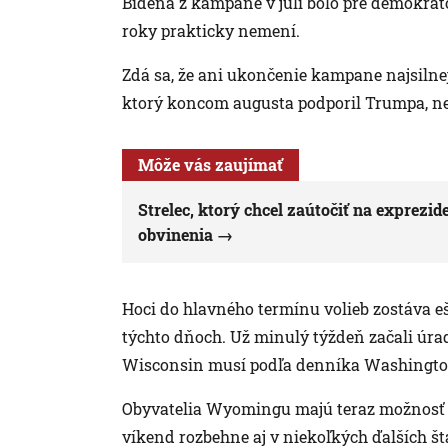
Bidena z kampane v júli bolo pre demokra
roky prakticky nemení.
Zdá sa, že ani ukončenie kampane najsiln
ktorý koncom augusta podporil Trumpa, ne
Môže vás zaujímať
Strelec, ktorý chcel zaútočiť na exprezi
obvinenia
Hoci do hlavného termínu volieb zostáva eš
týchto dňoch. Už minulý týždeň začali úra
Wisconsin musí podľa denníka Washington Po
Obyvatelia Wyomingu majú teraz možnosť o
víkend rozbehne aj v niekoľkých ďalších št