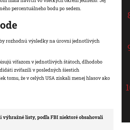
tom mala navrch vo všetkých okrem jedného. Jej
dného percentuálneho bodu po sedem.
hode
oľby rozhodnú výsledky na úrovni jednotlivých
ipisujú víťazom v jednotlivých štátoch, dlhodobo
dáti zvíťazili v posledných šiestich
ek tomu, že v celých USA získali menej hlasov ako
 výhražné listy, podľa FBI niektoré obsahovali