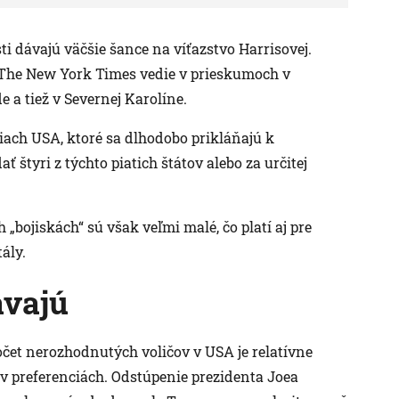
ti dávajú väčšie šance na víťazstvo Harrisovej.
The New York Times vedie v prieskumoch v
 a tiež v Severnej Karolíne.
iach USA, ktoré sa dlhodobo prikláňajú k
ť štyri z týchto piatich štátov alebo za určitej
 „bojiskách“ sú však veľmi malé, čo platí aj pre
ály.
ávajú
očet nerozhodnutých voličov v USA je relatívne
v preferenciách. Odstúpenie prezidenta Joea