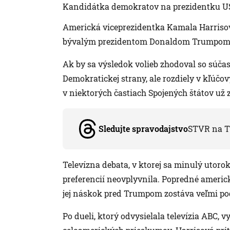
Kandidátka demokratov na prezidentku U
Americká viceprezidentka Kamala Harriso
bývalým prezidentom Donaldom Trumpom, s
Ak by sa výsledok volieb zhodoval so súčas
Demokratickej strany, ale rozdiely v kľúčov
v niektorých častiach Spojených štátov už 
Sledujte spravodajstvo
STVR na T
Televízna debata, v ktorej sa minulý utorok 
preferencií neovplyvnila. Popredné americk
jej náskok pred Trumpom zostáva veľmi po
Po dueli, ktorý odvysielala televízia ABC,