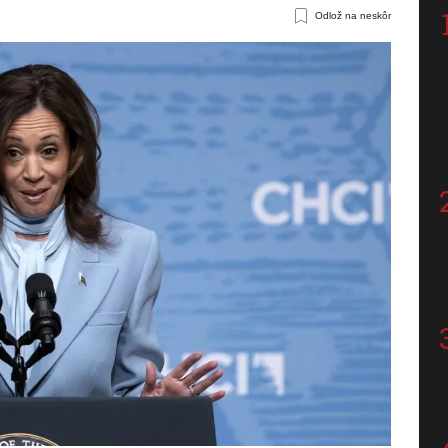
Odlož na neskôr