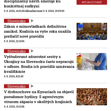
disciplinárny návrh smeruje ku
AKTUALIZOVANÉ
konkrétnej sudkyni
5. 8. 2026, 14:01:08
Aktualizované:
5. 8. 2026, 19:09:00
Slovensko
Zákon o mimovládkach definitívne
zanikol. Koalícia sa vyše roka snažila
pretlačiť nové pravidlá
5. 8. 2026, 12:13:06
Slovensko
Vyštudované zdravotné sestry z
Ukrajiny na Slovensku často nepracujú
v odbore. Brzdia ich pravidlá uznávania
kvalifikácie
5. 8. 2026, 8:12:45
Slovensko
V drobnochove na Kysuciach sa objavil
pseudomor hydiny. S agresívnym
vírusom zápasia v okolitých krajinách
4. 8. 2026, 19:13:36