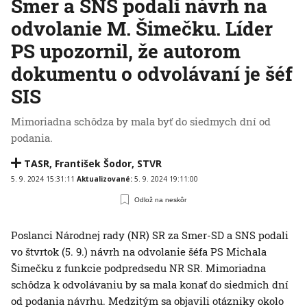
Smer a SNS podali návrh na
odvolanie M. Šimečku. Líder
PS upozornil, že autorom
dokumentu o odvolávaní je šéf
SIS
Mimoriadna schôdza by mala byť do siedmych dní od
podania.
TASR
,
František Šodor
,
STVR
5. 9. 2024 15:31:11
Aktualizované:
5. 9. 2024 19:11:00
Odlož na neskôr
Poslanci Národnej rady (NR) SR za Smer-SD a SNS podali
vo štvrtok (5. 9.) návrh na odvolanie šéfa PS Michala
Šimečku z funkcie podpredsedu NR SR. Mimoriadna
schôdza k odvolávaniu by sa mala konať do siedmich dní
od podania návrhu. Medzitým sa objavili otázniky okolo