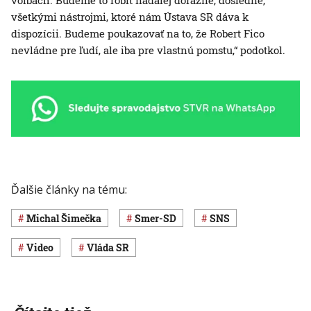
voľbách. Budeme to robiť naďalej dôrazne, dôsledne,
všetkými nástrojmi, ktoré nám Ústava SR dáva k
dispozícii. Budeme poukazovať na to, že Robert Fico
nevládne pre ľudí, ale iba pre vlastnú pomstu,“ podotkol.
Ďalšie články na tému:
Michal Šimečka
Smer-SD
SNS
Video
vláda SR