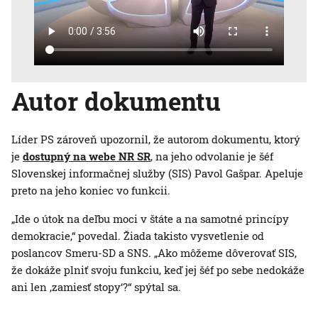
Autor dokumentu
Líder PS zároveň upozornil, že autorom dokumentu, ktorý
je
dostupný na webe NR SR
, na jeho odvolanie je šéf
Slovenskej informačnej služby (SIS) Pavol Gašpar. Apeluje
preto na jeho koniec vo funkcii.
„Ide o útok na deľbu moci v štáte a na samotné princípy
demokracie,“ povedal. Žiada takisto vysvetlenie od
poslancov Smeru-SD a SNS. „Ako môžeme dôverovať SIS,
že dokáže plniť svoju funkciu, keď jej šéf po sebe nedokáže
ani len ‚zamiesť stopy‘?“ spýtal sa.