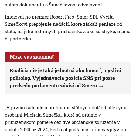
autora dokumentu o Šimečkovom odvolávaní.
Inicioval ho premiér Robert Fico (Smer-SD). Vyčíta
Šimečkovi prepojenie nadácií, ktoré získali peniaze od
štátu, na jeho rodinných príslušníkov, ako sú strýko, mama
či partnerka.
Môže vás zaujímať
Koalícia nie je taká jednotná ako hovorí, myslí si
politológ. Vyjednávacia pozícia SNS pri poste
predsedu parlamentu závisí od Smeru
„V prvom rade ide o prijímanie štátnych dotácií blízkymi
osobami Michala Šimečku, ktoré sú priamo v
príbuzenskom pomere cez dve občianske združenia v
období 2020 až 2024, keď mal podľa nás priamy vplyv na