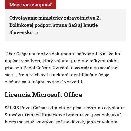
Môže vás zaujímať
Odvolávanie ministerky zdravotníctva Z.
Dolinkovej podporí strana SaS aj hnutie
Slovensko
Tibor Gašpar autorstvo dokumentu odôvodnil tým, že ho
napísal v softvéri, ktorý zakúpil pred niekoľkými rokmi
jeho syn Pavol Gašpar. Uviedol to
vo videu
na sociálnej
sieti. „Preto sa objavili niektoré identifikačné údaje
viažuce sa k môjmu synovi,“ vysvetlil.
Licencia Microsoft Office
Šéf SIS Pavol Gašpar odmieta, že písal návrh na odvolanie
Šimečku. Označil Šimečkove tvrdenia za „pseudokauzu“,
ktorou sa snaží zakrývať reálne dôvody jeho odvolania.