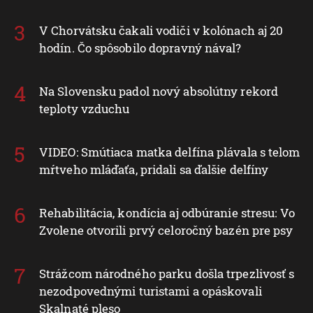
V Chorvátsku čakali vodiči v kolónach aj 20
hodín. Čo spôsobilo dopravný nával?
Na Slovensku padol nový absolútny rekord
teploty vzduchu
VIDEO: Smútiaca matka delfína plávala s telom
mŕtveho mláďaťa, pridali sa ďalšie delfíny
Rehabilitácia, kondícia aj odbúranie stresu: Vo
Zvolene otvorili prvý celoročný bazén pre psy
Strážcom národného parku došla trpezlivosť s
nezodpovednými turistami a opáskovali
Skalnaté pleso