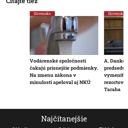
Čítajte tiež
Slovensko
Slovensko
Vodárenské spoločnosti
A. Danko 
čakajú prísnejšie podmienky.
predsedu 
Na zmenu zákona v
vymeniť z
minulosti apeloval aj NKÚ
rezortov S
Taraba
Najčítanejšie