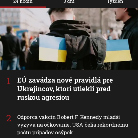
24 hodín
3 dni
Týždeň
EÚ zavádza nové pravidlá pre
Ukrajincov, ktorí utiekli pred
ruskou agresiou
Odporca vakcín Robert F. Kennedy mladší
vyzýva na očkovanie. USA čelia rekordnému
počtu prípadov osýpok