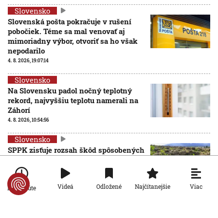
Slovensko
Slovenská pošta pokračuje v rušení
pobočiek. Téme sa mal venovať aj
mimoriadny výbor, otvoriť sa ho však
nepodarilo
4. 8. 2026, 19:07:14
Slovensko
Na Slovensku padol nočný teplotný
rekord, najvyššiu teplotu namerali na
Záhorí
4. 8. 2026, 10:54:56
Slovensko
SPPK zisťuje rozsah škôd spôsobených
suchom, rezort pôdohospodárstva žiada
o finančnú podporu
AKTUALIZOVANÉ
4. 8. 2026, 9:53:07
Aktualizované:
4. 8. 2026, 19:38:00
Viac
Videá
Odložené
Najčítanejšie
Po minúte
Slovensko
Vysoké horúčavy spôsobujú problém aj na cestách: