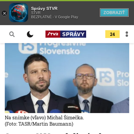
Správy STVR
ZOBRAZIŤ
STVR
BEZPLATNÉ - V Google Play
24
Na snímke (vľavo) Michal Šimečka.
(Foto: TASR/Martin Baumann)