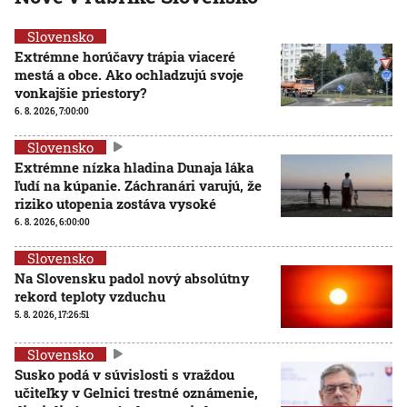
Slovensko
Extrémne horúčavy trápia viaceré
mestá a obce. Ako ochladzujú svoje
vonkajšie priestory?
6. 8. 2026, 7:00:00
Slovensko
Extrémne nízka hladina Dunaja láka
ľudí na kúpanie. Záchranári varujú, že
riziko utopenia zostáva vysoké
6. 8. 2026, 6:00:00
Slovensko
Na Slovensku padol nový absolútny
rekord teploty vzduchu
5. 8. 2026, 17:26:51
Slovensko
Susko podá v súvislosti s vraždou
učiteľky v Gelnici trestné oznámenie,