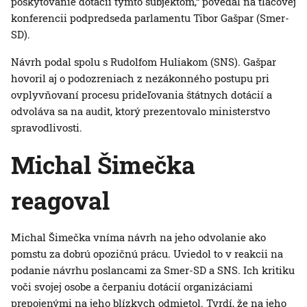
poskytovanie dotácií týmto subjektom,“ povedal na tlačovej
konferencii podpredseda parlamentu Tibor Gašpar (Smer-
SD).
Návrh podal spolu s Rudolfom Huliakom (SNS). Gašpar
hovoril aj o podozreniach z nezákonného postupu pri
ovplyvňovaní procesu prideľovania štátnych dotácií a
odvoláva sa na audit, ktorý prezentovalo ministerstvo
spravodlivosti.
Michal Šimečka
reagoval
Michal Šimečka vníma návrh na jeho odvolanie ako
pomstu za dobrú opozičnú prácu. Uviedol to v reakcii na
podanie návrhu poslancami za Smer-SD a SNS. Ich kritiku
voči svojej osobe a čerpaniu dotácií organizáciami
prepojenými na jeho blízkych odmietol. Tvrdí, že na jeho