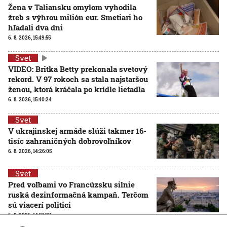
Žena v Taliansku omylom vyhodila
žreb s výhrou milión eur. Smetiari ho
hľadali dva dni
6. 8. 2026, 15:49:55
Svet
VIDEO: Britka Betty prekonala svetový
rekord. V 97 rokoch sa stala najstaršou
ženou, ktorá kráčala po krídle lietadla
6. 8. 2026, 15:40:24
Svet
V ukrajinskej armáde slúži takmer 16-
tisíc zahraničných dobrovoľníkov
6. 8. 2026, 14:26:05
Svet
Pred voľbami vo Francúzsku silnie
ruská dezinformačná kampaň. Terčom
sú viacerí politici
6. 8. 2026, 14:21:27