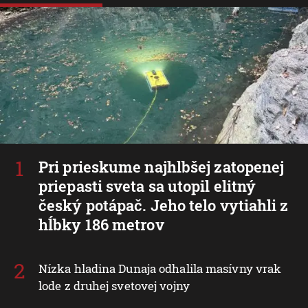
Pri prieskume najhlbšej zatopenej
priepasti sveta sa utopil elitný
český potápač. Jeho telo vytiahli z
hĺbky 186 metrov
Nízka hladina Dunaja odhalila masívny vrak
lode z druhej svetovej vojny