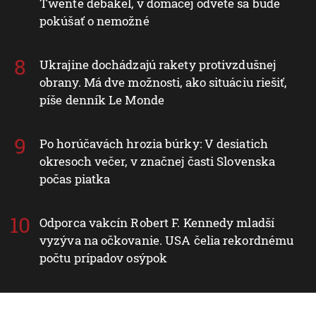
Twente debakel, v domácej odvete sa bude
pokúšať o nemožné
Ukrajine dochádzajú rakety protivzdušnej
obrany. Má dve možnosti, ako situáciu riešiť,
píše denník Le Monde
Po horúčavách hrozia búrky: V desiatich
okresoch večer, v značnej časti Slovenska
počas piatka
Odporca vakcín Robert F. Kennedy mladší
vyzýva na očkovanie. USA čelia rekordnému
počtu prípadov osýpok