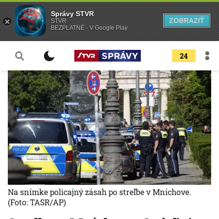
Správy STVR
ZOBRAZIŤ
STVR
BEZPLATNÉ - V Google Play
24
Na snímke policajný zásah po streľbe v Mníchove.
(Foto: TASR/AP)