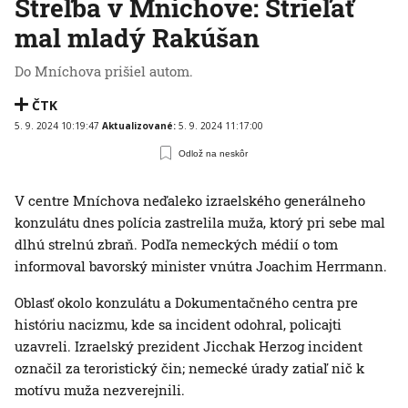
Streľba v Mníchove: Strieľať
mal mladý Rakúšan
Do Mníchova prišiel autom.
ČTK
5. 9. 2024 10:19:47
Aktualizované:
5. 9. 2024 11:17:00
Odlož na neskôr
V centre Mníchova neďaleko izraelského generálneho
konzulátu dnes polícia zastrelila muža, ktorý pri sebe mal
dlhú strelnú zbraň. Podľa nemeckých médií o tom
informoval bavorský minister vnútra Joachim Herrmann.
Oblasť okolo konzulátu a Dokumentačného centra pre
históriu nacizmu, kde sa incident odohral, policajti
uzavreli. Izraelský prezident Jicchak Herzog incident
označil za teroristický čin; nemecké úrady zatiaľ nič k
motívu muža nezverejnili.