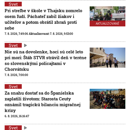
Svet
Pri streľbe v škole v Thajsku zomrelo
osem ľudí. Páchateľ zabil žiakov i
učiteľov a potom obrátil zbraň proti
AKTUALIZOVANÉ
sebe
7. 8. 2026, 7:49:06
Aktualizované:
7. 8. 2026, 9:53:00
Svet
Nie sú na dovolenke, hoci sú celé leto
pri mori: Štáb STVR strávil deň v teréne
so slovenskými policajtami v
Chorvátsku
7. 8. 2026, 7:00:00
Svet
Za snahu dostať sa do Španielska
zaplatili životom: Starosta Ceuty
oznámil tragickú bilanciu migračnej
krízy
6. 8. 2026, 16:16:47
Svet