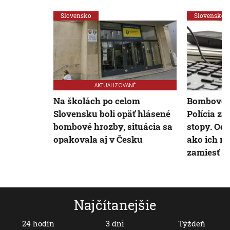
Slovensko
Slovensko
AKTUALIZOVANÉ
Na školách po celom
Bombové h
Slovensku boli opäť hlásené
Polícia zai
bombové hrozby, situácia sa
stopy. Odb
opakovala aj v Česku
ako ich m
zamiesť
Najčítanejšie
24 hodín
3 dni
Týždeň