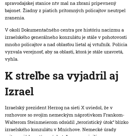
spravodajskej stanice ntv mal na zbrani pripevnený
bajonet. Žiadny z piatich prítomných policajtov neutrpel
zranenia.
V okolí Dokumentačného centra pre históriu nacizmu a
izraelského generálneho konzulátu je stále v pohotovosti
mnoho policajtov a nad oblasťou lietal aj vrtuľník. Polícia
vyzvala verejnosť, aby sa oblasti, ktorá je stále uzavretá,
vyhla.
K streľbe sa vyjadril aj
Izrael
Izraelský prezident Herzog na sieti X uviedol, že v
rozhovore so svojím nemeckým náprotivkom Frankom-
Walterom Steinmeierom odsúdil „teroristický útok“ blízko
izraelského konzulátu v Mníchove. Nemecké úrady