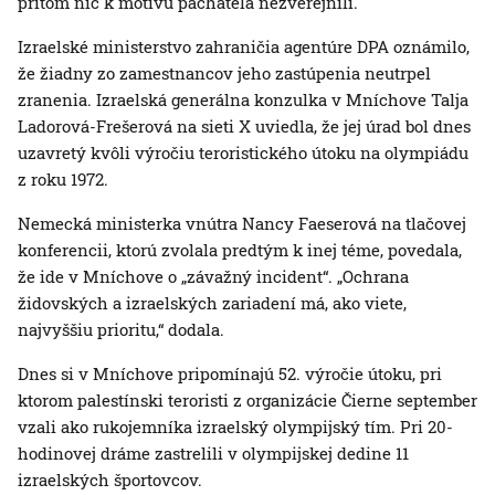
pritom nič k motívu páchateľa nezverejnili.
Izraelské ministerstvo zahraničia agentúre DPA oznámilo,
že žiadny zo zamestnancov jeho zastúpenia neutrpel
zranenia. Izraelská generálna konzulka v Mníchove Talja
Ladorová-Frešerová na sieti X uviedla, že jej úrad bol dnes
uzavretý kvôli výročiu teroristického útoku na olympiádu
z roku 1972.
Nemecká ministerka vnútra Nancy Faeserová na tlačovej
konferencii, ktorú zvolala predtým k inej téme, povedala,
že ide v Mníchove o „závažný incident“. „Ochrana
židovských a izraelských zariadení má, ako viete,
najvyššiu prioritu,“ dodala.
Dnes si v Mníchove pripomínajú 52. výročie útoku, pri
ktorom palestínski teroristi z organizácie Čierne september
vzali ako rukojemníka izraelský olympijský tím. Pri 20-
hodinovej dráme zastrelili v olympijskej dedine 11
izraelských športovcov.