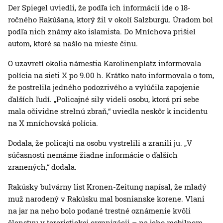
Der Spiegel uviedli, že podľa ich informácií ide o 18-
ročného Rakúšana, ktorý žil v okolí Salzburgu. Úradom bol
podľa nich známy ako islamista. Do Mníchova prišiel
autom, ktoré sa našlo na mieste činu.
O uzavretí okolia námestia Karolinenplatz informovala
polícia na sieti X po 9.00 h. Krátko nato informovala o tom,
že postrelila jedného podozrivého a vylúčila zapojenie
ďalších ľudí. „Policajné sily videli osobu, ktorá pri sebe
mala očividne strelnú zbraň,“ uviedla neskôr k incidentu
na X mníchovská polícia.
Dodala, že policajti na osobu vystrelili a zranili ju. „V
súčasnosti nemáme žiadne informácie o ďalších
zranených,“ dodala.
Rakúsky bulvárny list Kronen-Zeitung napísal, že mladý
muž narodený v Rakúsku mal bosnianske korene. Vlani
na jar na neho bolo podané trestné oznámenie kvôli
členstvu v teroristickej organizácii – na jeho mobilnom