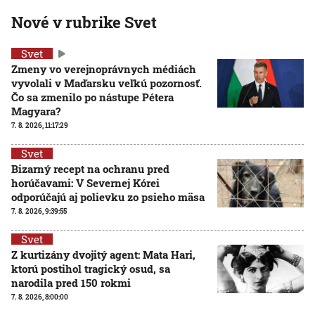
Nové v rubrike Svet
Svet
Zmeny vo verejnoprávnych médiách
vyvolali v Maďarsku veľkú pozornosť.
Čo sa zmenilo po nástupe Pétera
Magyara?
7. 8. 2026, 11:17:29
Svet
Bizarný recept na ochranu pred
horúčavami: V Severnej Kórei
odporúčajú aj polievku zo psieho mäsa
7. 8. 2026, 9:39:55
Svet
Z kurtizány dvojitý agent: Mata Hari,
ktorú postihol tragický osud, sa
narodila pred 150 rokmi
7. 8. 2026, 8:00:00