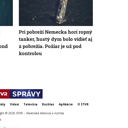
t
Pri pobreží Nemecka horí ropný
Za snahu dos
tanker, hustý dym bolo vidieť aj
Španielska z
fond
z pobrežia. Požiar je už pod
Starosta Ce
kontrolou
tragickú bil
krízy
kty
Videá
Televízia
Rozhlas
Aplikácie
O STVR
ght © 2026 STVR – Slovenská televízia a rozhlas
s