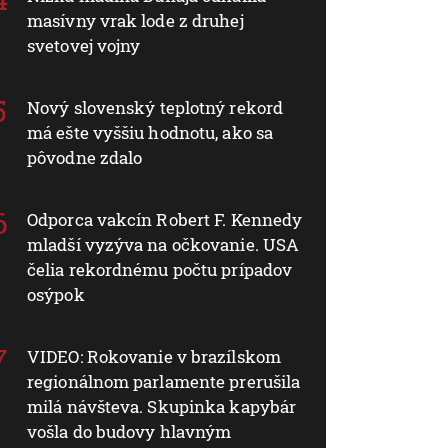
masívny vrak lode z druhej
svetovej vojny
Nový slovenský teplotný rekord
má ešte vyššiu hodnotu, ako sa
pôvodne zdalo
Odporca vakcín Robert F. Kennedy
mladší vyzýva na očkovanie. USA
čelia rekordnému počtu prípadov
osýpok
VIDEO: Rokovanie v brazílskom
regionálnom parlamente prerušila
milá návšteva. Skupinka kapybár
vošla do budovy hlavným