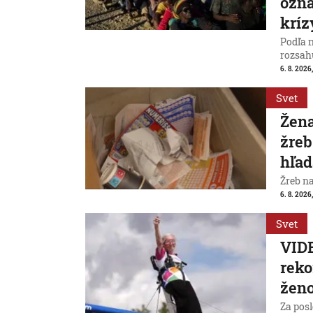
ozná
kríz
Podľa 
rozsah
6. 8. 2026,
Svet
Žena
žreb
hľad
Žreb n
6. 8. 2026,
Svet
VIDE
reko
ženo
Za posl