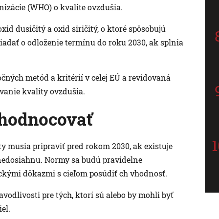
izácie (WHO) o kvalite ovzdušia.
xid dusičitý a oxid siričitý, o ktoré spôsobujú
iadať o odloženie termínu do roku 2030, ak splnia
ných metód a kritérií v celej EÚ a revidovaná
anie kvality ovzdušia.
hodnocovať
ty musia pripraviť pred rokom 2030, ak existuje
 nedosiahnu. Normy sa budú pravidelne
ckými dôkazmi s cieľom posúdiť ch vhodnosť.
vodlivosti pre tých, ktorí sú alebo by mohli byť
el.