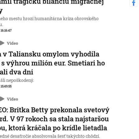
mil tragickú bilanciu migračnej
y
neho mestu hrozí humanitárna kríza obrovského
u.
 16:16:47
Video
 v Taliansku omylom vyhodila
 s výhrou milión eur. Smetiari ho
ali dva dni
ašli nepoškodený.
 15:49:55
Video
O: Britka Betty prekonala svetový
rd. V 97 rokoch sa stala najstaršou
u, ktorá kráčala po krídle lietadla
edné desaťročie absolvovala šesť takýchto chôdzí.