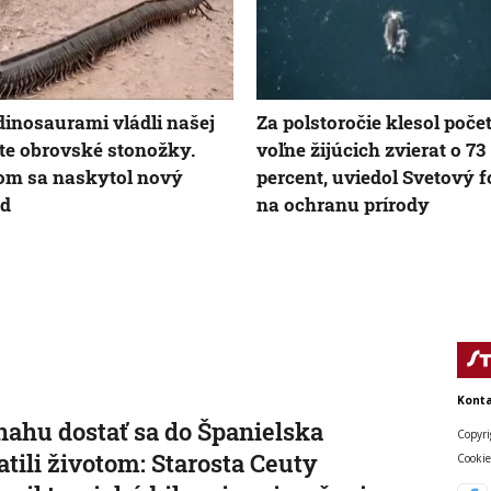
dinosaurami vládli našej
Za polstoročie klesol poče
te obrovské stonožky.
voľne žijúcich zvierat o 73
om sa naskytol nový
percent, uviedol Svetový 
ad
na ochranu prírody
Konta
nahu dostať sa do Španielska
Copyri
atili životom: Starosta Ceuty
Cookie