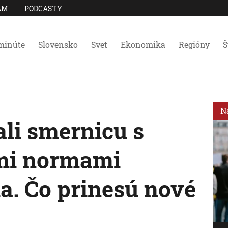
AM
PODCASTY
minúte
Slovensko
Svet
Ekonomika
Regióny
Š
N
ali smernicu s
mi normami
a. Čo prinesú nové