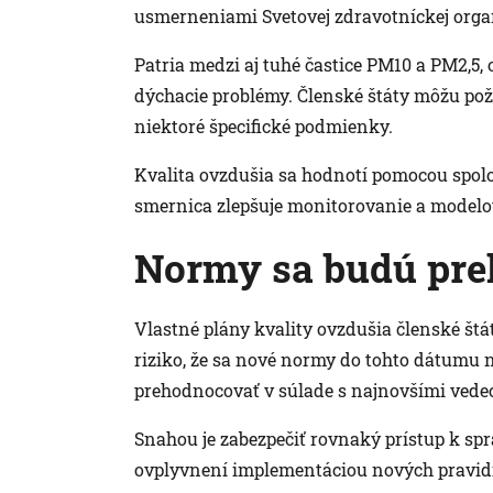
usmerneniami Svetovej zdravotníckej organ
Patria medzi aj tuhé častice PM10 a PM2,5, o
dýchacie problémy. Členské štáty môžu pož
niektoré špecifické podmienky.
Kvalita ovzdušia sa hodnotí pomocou spoloč
smernica zlepšuje monitorovanie a modelov
Normy sa budú pre
Vlastné plány kvality ovzdušia členské štá
riziko, že sa nové normy do tohto dátumu
prehodnocovať v súlade s najnovšími vede
Snahou je zabezpečiť rovnaký prístup k spra
ovplyvnení implementáciou nových pravidi