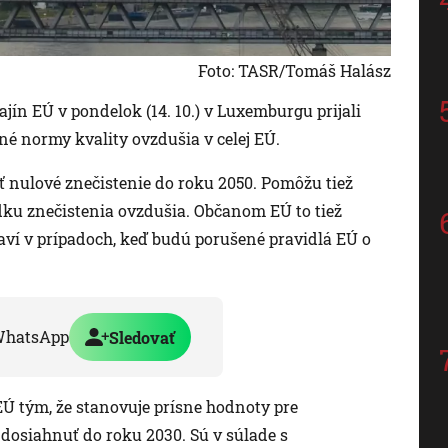
Foto: TASR/Tomáš Halász
jín EÚ v pondelok (14. 10.) v Luxemburgu prijali
né normy kvality ovzdušia v celej EÚ.
ť nulové znečistenie do roku 2050. Pomôžu tiež
u znečistenia ovzdušia. Občanom EÚ to tiež
í v prípadoch, keď budú porušené pravidlá EÚ o
WhatsApp
Sledovať
Ú tým, že stanovuje prísne hodnoty pre
 dosiahnuť do roku 2030. Sú v súlade s