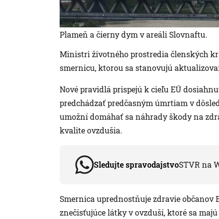
Plameň a čierny dym v areáli Slovnaftu.
Ministri životného prostredia členských kra
smernicu, ktorou sa stanovujú aktualizova
Nové pravidlá prispejú k cieľu EÚ dosiahnu
predchádzať predčasným úmrtiam v dôsledk
umožní domáhať sa náhrady škody na zdrav
kvalite ovzdušia.
Sledujte spravodajstvo
STVR na 
Smernica uprednostňuje zdravie občanov E
znečisťujúce látky v ovzduší, ktoré sa majú