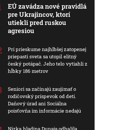
EÚ zavádza nové pravidlá
pre Ukrajincov, ktorí
utiekli pred ruskou
agresiou
Pri prieskume najhlbšej zatopenej
priepasti sveta sa utopil elitný
český potápač. Jeho telo vytiahli z
hĺbky 186 metrov
Seniori sa začínajú zaujímať o
rodičovský príspevok od detí.
Daňový úrad ani Sociálna
poisťovňa im informácie nedajú
Nízka hladina Dunaja odhalila