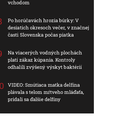
vchodom
Po horúčavách hrozia búrky: V
desiatich okresoch večer, v značnej
časti Slovenska počas piatka
Na viacerých vodných plochách
platí zákaz kúpania. Kontroly
odhalili zvýšený výskyt baktérií
VIDEO: Smútiaca matka delfína
plávala s telom mŕtveho mláďaťa,
pridali sa ďalšie delfíny