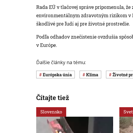
Rada EÚ v tlačovej správe pripomenula, že 
environmentálnym zdravotným rizikom v E
škodlivé pre ľudí aj pre životné prostredie.
Podľa odhadov znečistenie ovzdušia spôsob
v Európe.
Ďalšie články na tému:
Európska únia
klíma
Životné p
Čítajte tiež
Slovensko
Svet