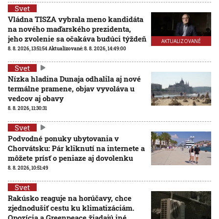
Svet
Vládna TISZA vybrala meno kandidáta
na nového maďarského prezidenta,
jeho zvolenie sa očakáva budúci týždeň
AKTUALIZOVANÉ
8. 8. 2026, 13:51:54
Aktualizované:
8. 8. 2026, 14:49:00
Svet
Nízka hladina Dunaja odhalila aj nové
termálne pramene, objav vyvoláva u
vedcov aj obavy
8. 8. 2026, 11:30:31
Svet
Podvodné ponuky ubytovania v
Chorvátsku: Pár kliknutí na internete a
môžete prísť o peniaze aj dovolenku
8. 8. 2026, 10:51:49
Svet
Rakúsko reaguje na horúčavy, chce
zjednodušiť cestu ku klimatizáciám.
Opozícia a Greenpeace žiadajú iné