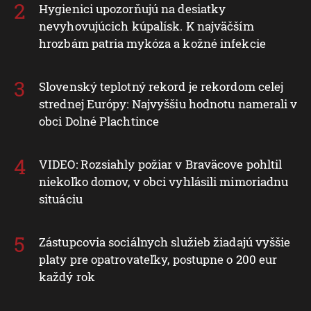
Hygienici upozorňujú na desiatky
nevyhovujúcich kúpalísk. K najväčším
hrozbám patria mykóza a kožné infekcie
Slovenský teplotný rekord je rekordom celej
strednej Európy: Najvyššiu hodnotu namerali v
obci Dolné Plachtince
VIDEO: Rozsiahly požiar v Braväcove pohltil
niekoľko domov, v obci vyhlásili mimoriadnu
situáciu
Zástupcovia sociálnych služieb žiadajú vyššie
platy pre opatrovateľky, postupne o 200 eur
každý rok