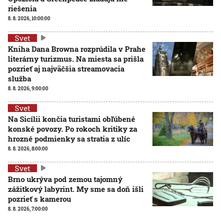
riešenia
8. 8. 2026, 10:00:00
Svet
Kniha Dana Browna rozprúdila v Prahe
literárny turizmus. Na miesta sa prišla
pozrieť aj najväčšia streamovacia
služba
8. 8. 2026, 9:00:00
Svet
Na Sicílii končia turistami obľúbené
konské povozy. Po rokoch kritiky za
hrozné podmienky sa stratia z ulíc
8. 8. 2026, 8:00:00
Svet
Brno ukrýva pod zemou tajomný
zážitkový labyrint. My sme sa doň išli
pozrieť s kamerou
8. 8. 2026, 7:00:00