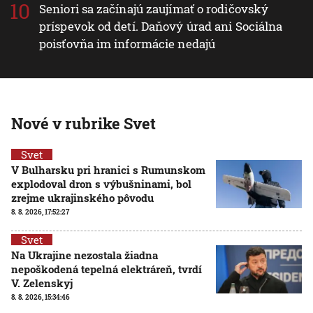
Seniori sa začínajú zaujímať o rodičovský
príspevok od detí. Daňový úrad ani Sociálna
poisťovňa im informácie nedajú
Nové v rubrike Svet
Svet
V Bulharsku pri hranici s Rumunskom
explodoval dron s výbušninami, bol
zrejme ukrajinského pôvodu
8. 8. 2026, 17:52:27
Svet
Na Ukrajine nezostala žiadna
nepoškodená tepelná elektráreň, tvrdí
V. Zelenskyj
8. 8. 2026, 15:34:46