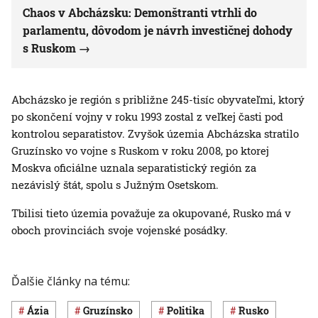
Chaos v Abcházsku: Demonštranti vtrhli do
parlamentu, dôvodom je návrh investičnej dohody
s Ruskom
Abcházsko je región s približne 245-tisíc obyvateľmi, ktorý
po skončení vojny v roku 1993 zostal z veľkej časti pod
kontrolou separatistov. Zvyšok územia Abcházska stratilo
Gruzínsko vo vojne s Ruskom v roku 2008, po ktorej
Moskva oficiálne uznala separatistický región za
nezávislý štát, spolu s Južným Osetskom.
Tbilisi tieto územia považuje za okupované, Rusko má v
oboch provinciách svoje vojenské posádky.
Ďalšie články na tému:
Ázia
Gruzínsko
Politika
Rusko