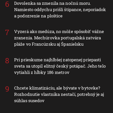
Dovolenka sa zmenila na nočnú moru.
Namiesto oddychu prišli štípance, neporiadok
a podozrenie na ploštice
Vyzerá ako medúza, no môže spôsobiť vážne
zranenia. Mechúrovka portugalská zatvára
pláže vo Francúzsku aj Španielsku
Pri prieskume najhlbšej zatopenej priepasti
sveta sa utopil elitný český potápač. Jeho telo
vytiahli z hĺbky 186 metrov
Chcete klimatizáciu, ale bývate v bytovke?
Rozhodnutie vlastníka nestačí, potrebný je aj
súhlas susedov