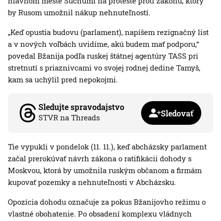
hlavnom meste Suchumi na proteste proti zákonu, ktorý
by Rusom umožnil nákup nehnuteľností.
„Keď opustia budovu (parlament), napíšem rezignačný list
a v nových voľbách uvidíme, akú budem mať podporu,“
povedal Bžanija podľa ruskej štátnej agentúry TASS pri
stretnutí s priaznivcami vo svojej rodnej dedine Tamyš,
kam sa uchýlil pred nepokojmi.
Sledujte spravodajstvo
Sledovať
STVR na Threads
Tie vypukli v pondelok (11. 11.), keď abcházsky parlament
začal prerokúvať návrh zákona o ratifikácii dohody s
Moskvou, ktorá by umožnila ruským občanom a firmám
kupovať pozemky a nehnuteľnosti v Abcházsku.
Opozícia dohodu označuje za pokus Bžanijovho režimu o
vlastné obohatenie. Po obsadení komplexu vládnych