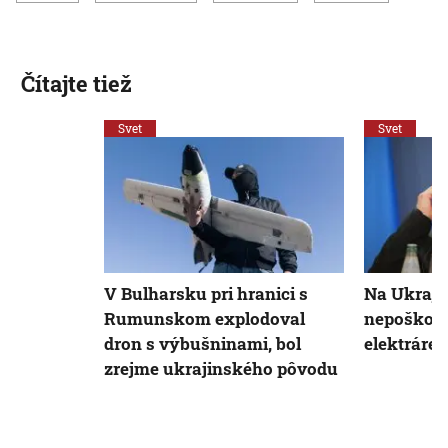
Čítajte tiež
Svet
Svet
V Bulharsku pri hranici s
Na Ukraji
Rumunskom explodoval
nepoškode
dron s výbušninami, bol
elektráreň
zrejme ukrajinského pôvodu