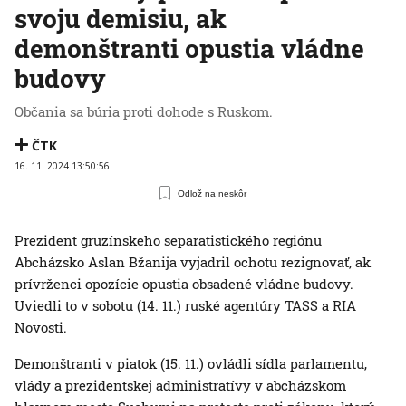
svoju demisiu, ak
demonštranti opustia vládne
budovy
Občania sa búria proti dohode s Ruskom.
ČTK
16. 11. 2024 13:50:56
Odlož na neskôr
Prezident gruzínskeho separatistického regiónu
Abcházsko Aslan Bžanija vyjadril ochotu rezignovať, ak
prívrženci opozície opustia obsadené vládne budovy.
Uviedli to v sobotu (14. 11.) ruské agentúry TASS a RIA
Novosti.
Demonštranti v piatok (15. 11.) ovládli sídla parlamentu,
vlády a prezidentskej administratívy v abcházskom