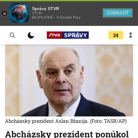
Správy STVR
ZOBRAZIŤ
STVR
BEZPLATNÉ - V Google Play
24
Abcházsky prezident Aslan Bžanija.
(Foto: TASR/AP)
Abcházsky prezident ponúkol