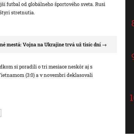
ší futbal od globálneho športového sveta. Rusi
tyri stretnutia.
ené mestá: Vojna na Ukrajine trvá už tisíc dní
kom si poradili o tri mesiace neskôr aj s
Vietnamom (3:0) a v novembri deklasovali