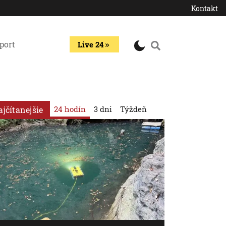
Kontakt
port
Live 24
24 hodín
3 dni
Týždeň
ajčítanejšie