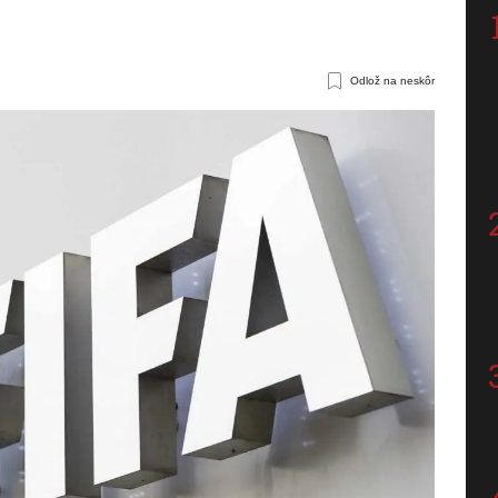
Odlož na neskôr