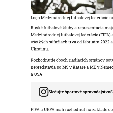
Logo Medzinárodnej futbalovej federácie na
Ruské futbalové kluby a reprezentácia maj
Medzinárodnej futbalovej federácie (FIFA) a
všetkých súťažiach trvá od februára 2022 
Ukrajinu.
Rozhodnutie oboch riadiacich orgánov potv
nepredstavia po MS v Katare a ME v Neme
a USA.
Sledujte športové spravodajstvo
S
FIFA a UEFA mali rozhodnúť na základe o