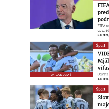
FIFA
pred
podr
FIFA uz
do médi
6. 8. 2026
Šport
VIDE
Mjäl
víťa
Odveta
AKTUALIZOVANÉ
4. 8. 2026
Šport
Slov
majs