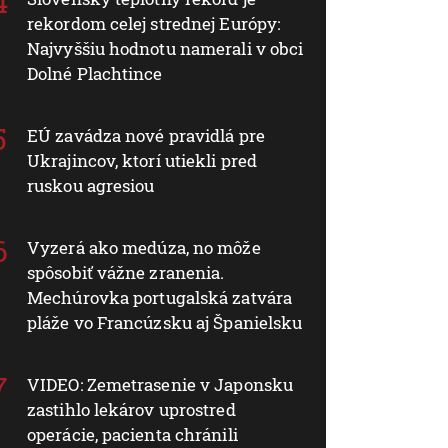
rekordom celej strednej Európy:
Najvyššiu hodnotu namerali v obci
Dolné Plachtince
EÚ zavádza nové pravidlá pre
Ukrajincov, ktorí utiekli pred
ruskou agresiou
Vyzerá ako medúza, no môže
spôsobiť vážne zranenia.
Mechúrovka portugalská zatvára
pláže vo Francúzsku aj Španielsku
VIDEO: Zemetrasenie v Japonsku
zastihlo lekárov uprostred
operácie, pacienta chránili