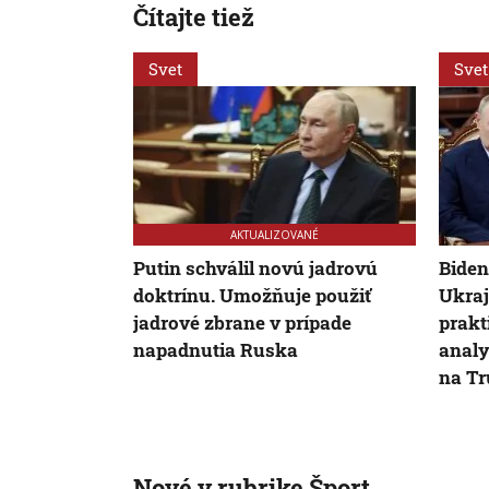
Čítajte tiež
Svet
Svet
AKTUALIZOVANÉ
Putin schválil novú jadrovú
Biden
doktrínu. Umožňuje použiť
Ukraj
jadrové zbrane v prípade
prakt
napadnutia Ruska
analy
na T
Nové v rubrike Šport