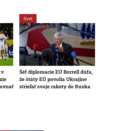
Svet
Šport
 v
Šéf diplomacie EÚ Borrell dúfa,
Schyľuje sa
zie
že štáty EÚ povolia Ukrajine
Haraslína? 
rovnať
strieľať svoje rakety do Ruska
dostala pon
Arábie