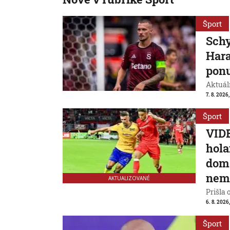
Šport
Schy
Hara
ponu
Aktuál
7. 8. 2026,
Šport
VIDE
hola
domá
nem
AKTUALIZOVANÉ
Prišla 
6. 8. 2026
Šport