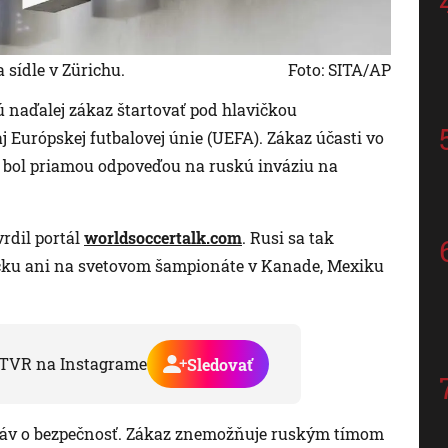
 sídle v Zürichu.
Foto: SITA/AP
ú naďalej zákaz štartovať pod hlavičkou
j Európskej futbalovej únie (UEFA). Zákaz účasti vo
a bol priamou odpoveďou na ruskú inváziu na
rdil portál
worldsoccertalk.com
. Rusi sa tak
cku ani na svetovom šampionáte v Kanade, Mexiku
TVR na Instagrame
Sledovať
báv o bezpečnosť. Zákaz znemožňuje ruským tímom