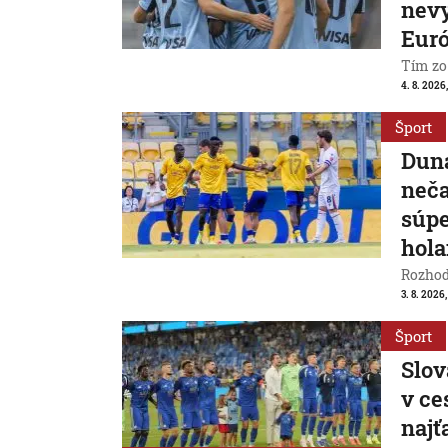
nevy
Eur
Tím zo
4. 8. 2026
Šport
Duna
neča
súpe
hol
Rozhod
3. 8. 2026
Šport
Slov
v ce
naj