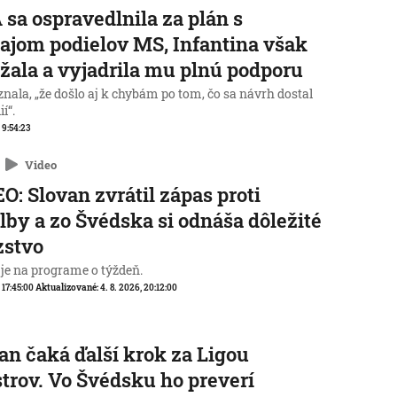
 sa ospravedlnila za plán s
ajom podielov MS, Infantina však
žala a vyjadrila mu plnú podporu
nala, „že došlo aj k chybám po tom, čo sa návrh dostal
í“.
, 9:54:23
Video
O: Slovan zvrátil zápas proti
lby a zo Švédska si odnáša dôležité
zstvo
 je na programe o týždeň.
, 17:45:00
Aktualizované:
4. 8. 2026, 20:12:00
an čaká ďalší krok za Ligou
trov. Vo Švédsku ho preverí