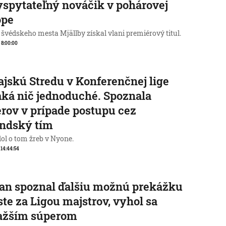
spytateľný nováčik v pohárovej
ópe
 švédskeho mesta Mjällby získal vlani premiérový titul.
, 8:00:00
jskú Stredu v Konferenčnej lige
ká nič jednoduché. Spoznala
rov v prípade postupu cez
andský tím
ol o tom žreb v Nyone.
, 14:44:54
an spoznal ďalšiu možnú prekážku
ste za Ligou majstrov, vyhol sa
ťažším súperom