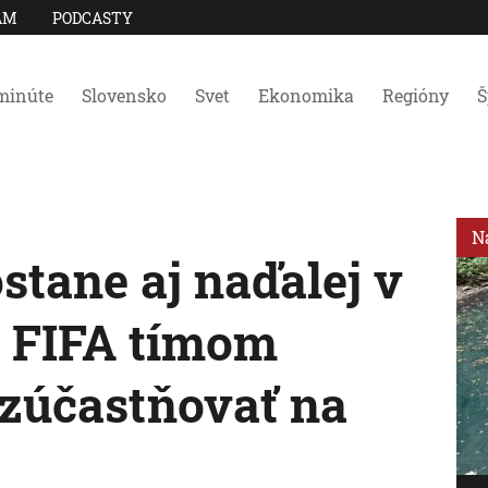
AM
PODCASTY
minúte
Slovensko
Svet
Ekonomika
Regióny
Š
N
stane aj naďalej v
a FIFA tímom
 zúčastňovať na