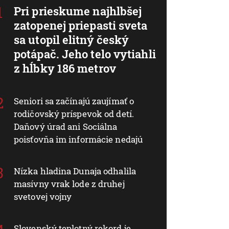
Pri prieskume najhlbšej
zatopenej priepasti sveta
sa utopil elitný český
potápač. Jeho telo vytiahli
z hĺbky 186 metrov
Seniori sa začínajú zaujímať o
rodičovský príspevok od detí.
Daňový úrad ani Sociálna
poisťovňa im informácie nedajú
Nízka hladina Dunaja odhalila
masívny vrak lode z druhej
svetovej vojny
Slovenský teplotný rekord je