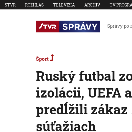
STVR
ROZHLAS
TELEVÍZIA
ARCHÍV
TV PROGR
Správy po 
Šport
Ruský futbal zo
izolácii, UEFA 
predĺžili zákaz
súťažiach