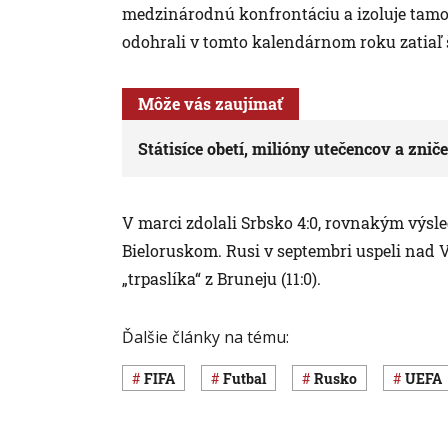
medzinárodnú konfrontáciu a izoluje tamoj
odohrali v tomto kalendárnom roku zatiaľ š
Môže vás zaujímať
Státisíce obetí, milióny utečencov a znič
V marci zdolali Srbsko 4:0, rovnakým výsled
Bieloruskom. Rusi v septembri uspeli nad 
„trpaslíka“ z Bruneju (11:0).
Ďalšie články na tému:
FIFA
Futbal
Rusko
UEFA