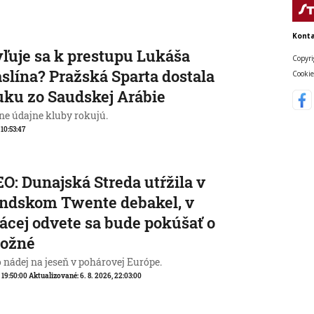
Konta
ľuje sa k prestupu Lukáša
Copyri
slína? Pražská Sparta dostala
Cookie
ku zo Saudskej Arábie
ne údajne kluby rokujú.
 10:53:47
O: Dunajská Streda utŕžila v
ndskom Twente debakel, v
cej odvete sa bude pokúšať o
ožné
o nádej na jeseň v pohárovej Európe.
, 19:50:00
Aktualizované:
6. 8. 2026, 22:03:00