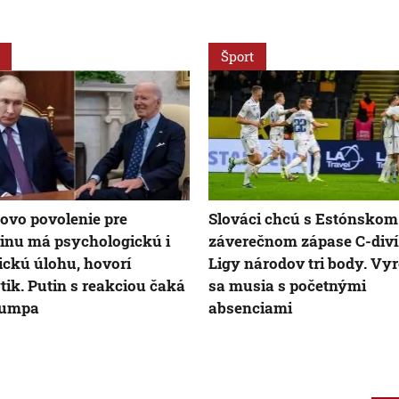
Šport
ovo povolenie pre
Slováci chcú s Estónskom
inu má psychologickú i
záverečnom zápase C-diví
ickú úlohu, hovorí
Ligy národov tri body. Vy
tik. Putin s reakciou čaká
sa musia s početnými
rumpa
absenciami