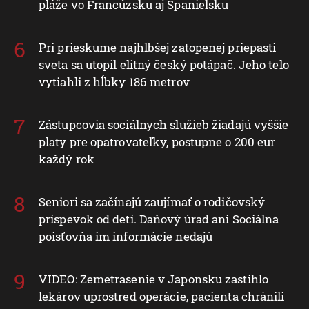
pláže vo Francúzsku aj Španielsku
Pri prieskume najhlbšej zatopenej priepasti
sveta sa utopil elitný český potápač. Jeho telo
vytiahli z hĺbky 186 metrov
Zástupcovia sociálnych služieb žiadajú vyššie
platy pre opatrovateľky, postupne o 200 eur
každý rok
Seniori sa začínajú zaujímať o rodičovský
príspevok od detí. Daňový úrad ani Sociálna
poisťovňa im informácie nedajú
VIDEO: Zemetrasenie v Japonsku zastihlo
lekárov uprostred operácie, pacienta chránili