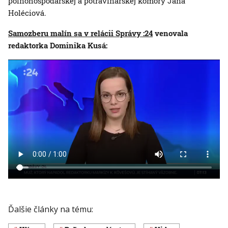
poľnohospodárskej a potravinárskej komory Jana
Holéciová.
Samozberu malín sa v relácii Správy :24
venovala
redaktorka Dominika Kusá:
Ďalšie články na tému: