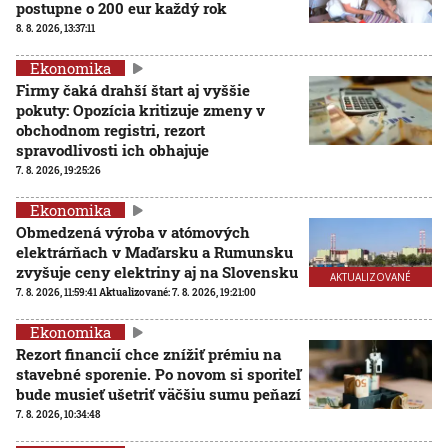
postupne o 200 eur každý rok
8. 8. 2026, 13:37:11
Ekonomika
Firmy čaká drahší štart aj vyššie
pokuty: Opozícia kritizuje zmeny v
obchodnom registri, rezort
spravodlivosti ich obhajuje
7. 8. 2026, 19:25:26
Ekonomika
Obmedzená výroba v atómových
elektrárňach v Maďarsku a Rumunsku
zvyšuje ceny elektriny aj na Slovensku
AKTUALIZOVANÉ
7. 8. 2026, 11:59:41
Aktualizované:
7. 8. 2026, 19:21:00
Ekonomika
Rezort financií chce znížiť prémiu na
stavebné sporenie. Po novom si sporiteľ
bude musieť ušetriť väčšiu sumu peňazí
7. 8. 2026, 10:34:48