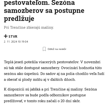
pestovateľom. Sezóna
samozberov sa postupne
predlžuje
Pri Trenčíne zbierajú maliny.
STVR
2. 11. 2024 10:19:04
Odlož na neskôr
Teplá jeseň potešila viacerých pestovateľov. V novembri
sú tak stále dostupné samozbery. Ovocinári hodnotia túto
sezónu ako úspešnú. Do sadov aj na polia chodilo veľa ľudí
a oberať si plody môžu aj v ďalších dňoch.
K dispozícii sú jablká a pri Trenčíne aj maliny. Sezóna
samozberov sa bude podľa odborníkov postupne
predlžovať, v tomto roku začali o 20 dní skôr.