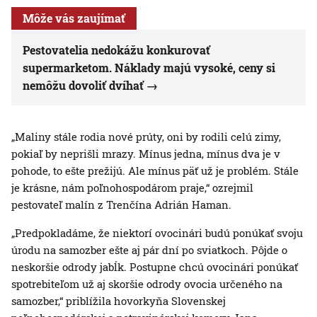
Môže vás zaujímať
Pestovatelia nedokážu konkurovať
supermarketom. Náklady majú vysoké, ceny si
nemôžu dovoliť dvíhať
„Maliny stále rodia nové prúty, oni by rodili celú zimy,
pokiaľ by neprišli mrazy. Mínus jedna, mínus dva je v
pohode, to ešte prežijú. Ale mínus päť už je problém. Stále
je krásne, nám poľnohospodárom praje,“ ozrejmil
pestovateľ malín z Trenčína Adrián Haman.
„Predpokladáme, že niektorí ovocinári budú ponúkať svoju
úrodu na samozber ešte aj pár dní po sviatkoch. Pôjde o
neskoršie odrody jabĺk. Postupne chcú ovocinári ponúkať
spotrebiteľom už aj skoršie odrody ovocia určeného na
samozber,“ priblížila hovorkyňa Slovenskej