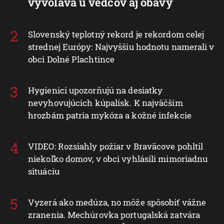
vyvoláva u vedcov aj obavy
Slovenský teplotný rekord je rekordom celej
strednej Európy: Najvyššiu hodnotu namerali v
obci Dolné Plachtince
Hygienici upozorňujú na desiatky
nevyhovujúcich kúpalísk. K najväčším
hrozbám patria mykóza a kožné infekcie
VIDEO: Rozsiahly požiar v Braväcove pohltil
niekoľko domov, v obci vyhlásili mimoriadnu
situáciu
Vyzerá ako medúza, no môže spôsobiť vážne
zranenia. Mechúrovka portugalská zatvára