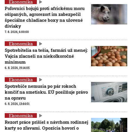
Ekonomika
Poľovníci bojujú proti africkému moru
ošípaných, agrorezort im zabezpečil
špeciálne chladiace boxy na ulovené
diviaky
7. 8. 2026, 6:00:00
Ekonomika
Spotrebitelia sa tešia, farmári už menej:
Vajcia zlacneli na niekoľkoročné
minimum
6. 8. 2026, 19:14:05
Ekonomika
Spotrebiče nemusia po pár rokoch
končiť na smetisku. EÚ posilňuje právo
na opravu
6. 8. 2026, 13:44:01
Ekonomika
Rezort práce prišiel s návrhom rodinnej
karty so zľavami. Opozícia hovorí o