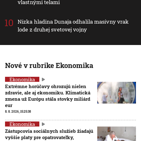
vlastnými telami
Nízka hladina Dunaja odhalila masívny vrak
lode z druhej svetovej vojny
Nové v rubrike Ekonomika
Ekonomika
Extrémne horúčavy ohrozujú nielen
zdravie, ale aj ekonomiku. Klimatická
zmena už Európu stála stovky miliárd
eur
8. 8. 2026, 15:25:38
Ekonomika
Zástupcovia sociálnych služieb žiadajú
vyššie platy pre opatrovateľky,