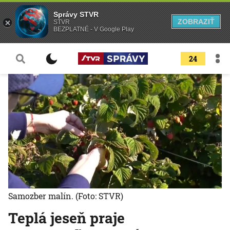
Správy STVR
ZOBRAZIŤ
STVR
BEZPLATNÉ - V Google Play
24
Samozber malín.
(Foto: STVR)
Teplá jeseň praje