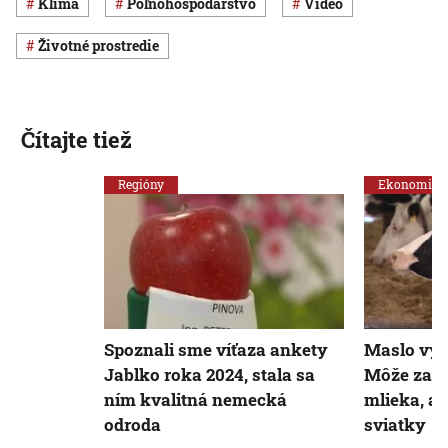
klíma
poľnohospodárstvo
Video
Životné prostredie
Čítajte tiež
Regióny
Ekonomika
Spoznali sme víťaza ankety
Maslo výr
Jablko roka 2024, stala sa
Môže za t
ním kvalitná nemecká
mlieka, ale
odroda
sviatky