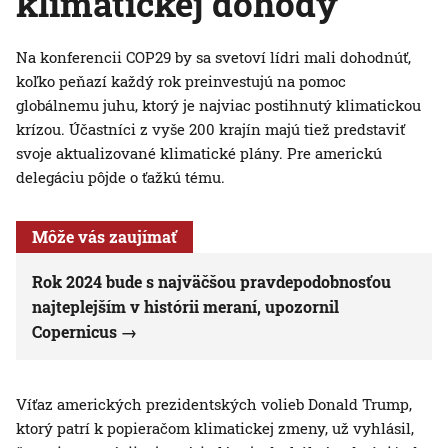
klimatickej dohody
Na konferencii COP29 by sa svetoví lídri mali dohodnúť,
koľko peňazí každý rok preinvestujú na pomoc
globálnemu juhu, ktorý je najviac postihnutý klimatickou
krízou. Účastníci z vyše 200 krajín majú tiež predstaviť
svoje aktualizované klimatické plány. Pre americkú
delegáciu pôjde o ťažkú tému.
Môže vás zaujímať
Rok 2024 bude s najväčšou pravdepodobnosťou
najteplejším v histórii meraní, upozornil
Copernicus
Víťaz amerických prezidentských volieb Donald Trump,
ktorý patrí k popieračom klimatickej zmeny, už vyhlásil,