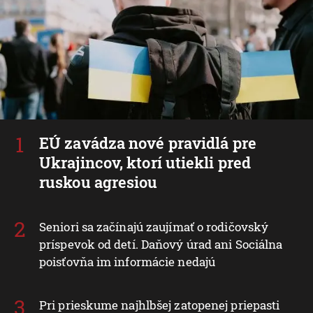
EÚ zavádza nové pravidlá pre
Ukrajincov, ktorí utiekli pred
ruskou agresiou
Seniori sa začínajú zaujímať o rodičovský
príspevok od detí. Daňový úrad ani Sociálna
poisťovňa im informácie nedajú
Pri prieskume najhlbšej zatopenej priepasti