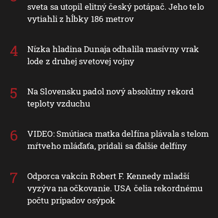
sveta sa utopil elitný český potápač. Jeho telo
vytiahli z hĺbky 186 metrov
Nízka hladina Dunaja odhalila masívny vrak
lode z druhej svetovej vojny
Na Slovensku padol nový absolútny rekord
teploty vzduchu
VIDEO: Smútiaca matka delfína plávala s telom
mŕtveho mláďaťa, pridali sa ďalšie delfíny
Odporca vakcín Robert F. Kennedy mladší
vyzýva na očkovanie. USA čelia rekordnému
počtu prípadov osýpok