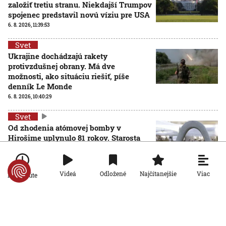
založiť tretiu stranu. Niekdajší Trumpov
spojenec predstavil novú víziu pre USA
6. 8. 2026, 11:39:53
Svet
Ukrajine dochádzajú rakety
protivzdušnej obrany. Má dve
možnosti, ako situáciu riešiť, píše
denník Le Monde
6. 8. 2026, 10:40:29
Svet
Od zhodenia atómovej bomby v
Hirošime uplynulo 81 rokov. Starosta
mesta varoval pred zľahčovaním
AKTUALIZOVANÉ
neľudskosti jadrových zbraní
6. 8. 2026, 10:39:25
Aktualizované:
6. 8. 2026, 13:10:00
Viac
Videá
Odložené
Najčítanejšie
Po minúte
Svet
Dron s výbušninami, ktorý našli na
letisku, predstavuje novú úroveň
nebezpečenstva, tvrdí nemecký