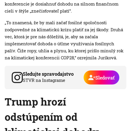
konferencie je dosiahnuť dohodu na silnom finančnom
cieli v štýle „znečisťovateľ platí“.
„To znamená, že by mali začať fosilné spoločnosti
zodpovedné za klimatickú krízu platiť za jej škody. Druhá
vec, ktorá je pre nás dôležitá, je, aby sa začala
implementovať dohoda o útlme využívania fosílnych
palív. Čiže ropy, uhlia a plynu, ku ktorej prišlo minulý rok
na klimatickej konferencii COP28,“ ozrejmila Juríková.
Sledujte spravodajstvo
Sledovať
STVR na Instagrame
Trump hrozí
odstúpením od