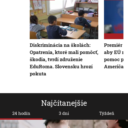
Diskriminácia na školách:
Premiér Fi
Opatrenia, ktoré mali pomôcť,
aby EÚ na
škodia, tvrdí združenie
pomoc pre
EduRoma. Slovensku hrozí
Američani
pokuta
Najčítanejšie
24 hodín
3 dni
Týždeň