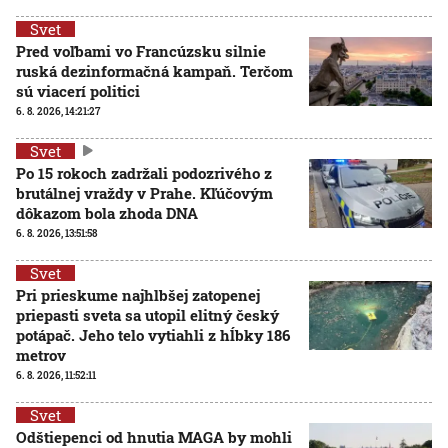
Svet
Pred voľbami vo Francúzsku silnie
ruská dezinformačná kampaň. Terčom
sú viacerí politici
6. 8. 2026, 14:21:27
Svet
Po 15 rokoch zadržali podozrivého z
brutálnej vraždy v Prahe. Kľúčovým
dôkazom bola zhoda DNA
6. 8. 2026, 13:51:58
Svet
Pri prieskume najhlbšej zatopenej
priepasti sveta sa utopil elitný český
potápač. Jeho telo vytiahli z hĺbky 186
metrov
6. 8. 2026, 11:52:11
Svet
Odštiepenci od hnutia MAGA by mohli