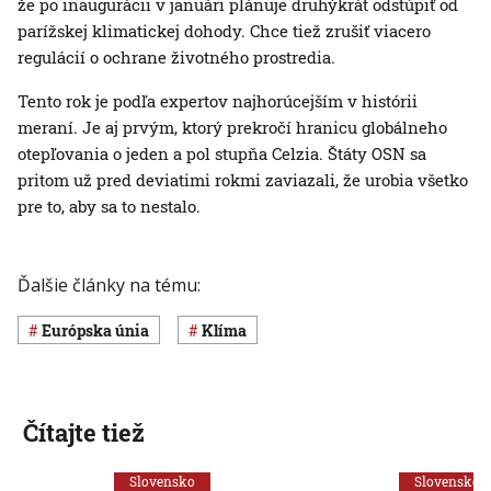
že po inaugurácii v januári plánuje druhýkrát odstúpiť od
parížskej klimatickej dohody. Chce tiež zrušiť viacero
regulácií o ochrane životného prostredia.
Tento rok je podľa expertov najhorúcejším v histórii
meraní. Je aj prvým, ktorý prekročí hranicu globálneho
otepľovania o jeden a pol stupňa Celzia. Štáty OSN sa
pritom už pred deviatimi rokmi zaviazali, že urobia všetko
pre to, aby sa to nestalo.
Ďalšie články na tému:
Európska únia
klíma
Čítajte tiež
Slovensko
Slovensko