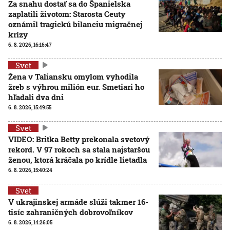
Za snahu dostať sa do Španielska
zaplatili životom: Starosta Ceuty
oznámil tragickú bilanciu migračnej
krízy
6. 8. 2026, 16:16:47
Svet
Žena v Taliansku omylom vyhodila
žreb s výhrou milión eur. Smetiari ho
hľadali dva dni
6. 8. 2026, 15:49:55
Svet
VIDEO: Britka Betty prekonala svetový
rekord. V 97 rokoch sa stala najstaršou
ženou, ktorá kráčala po krídle lietadla
6. 8. 2026, 15:40:24
Svet
V ukrajinskej armáde slúži takmer 16-
tisíc zahraničných dobrovoľníkov
6. 8. 2026, 14:26:05