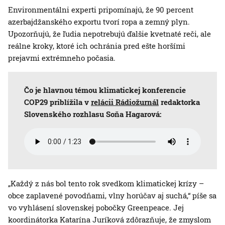
Environmentálni experti pripomínajú, že 90 percent
azerbajdžanského exportu tvorí ropa a zemný plyn.
Upozorňujú, že ľudia nepotrebujú ďalšie kvetnaté reči, ale
reálne kroky, ktoré ich ochránia pred ešte horšími
prejavmi extrémneho počasia.
Čo je hlavnou témou klimatickej konferencie
COP29 priblížila v
relácii Rádiožurnál
redaktorka
Slovenského rozhlasu Soňa Hagarová:
„Každý z nás bol tento rok svedkom klimatickej krízy –
obce zaplavené povodňami, vlny horúčav aj suchá,“ píše sa
vo vyhlásení slovenskej pobočky Greenpeace. Jej
koordinátorka Katarína Juríková zdôrazňuje, že zmyslom