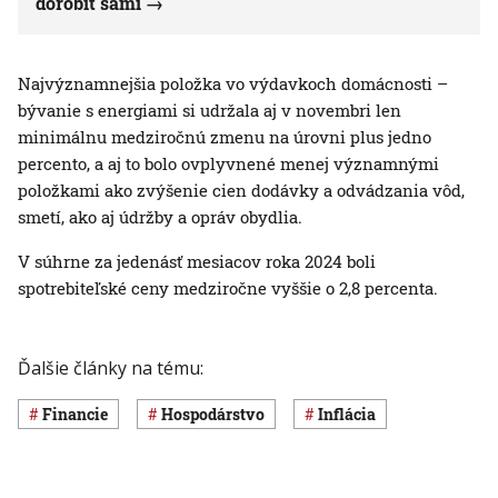
dorobiť sami
Najvýznamnejšia položka vo výdavkoch domácnosti –
bývanie s energiami si udržala aj v novembri len
minimálnu medziročnú zmenu na úrovni plus jedno
percento, a aj to bolo ovplyvnené menej významnými
položkami ako zvýšenie cien dodávky a odvádzania vôd,
smetí, ako aj údržby a opráv obydlia.
V súhrne za jedenásť mesiacov roka 2024 boli
spotrebiteľské ceny medziročne vyššie o 2,8 percenta.
Ďalšie články na tému:
Financie
hospodárstvo
inflácia