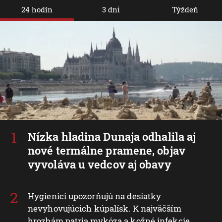
24 hodín
3 dni
Týždeň
Nízka hladina Dunaja odhalila aj
nové termálne pramene, objav
vyvoláva u vedcov aj obavy
Hygienici upozorňujú na desiatky
nevyhovujúcich kúpalísk. K najväčším
hrozbám patria mykóza a kožné infekcie