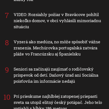
VIDEO: Rozsiahly požiar v Braväcove pohltil
niekoľko domov, v obci vyhlásili mimoriadnu
situáciu
Vyzerá ako medúza, no môže spôsobiť vážne
zranenia. Mechúrovka portugalská zatvára
pláže vo Francúzsku aj Španielsku
Seniori sa začínajú zaujímať o rodičovský
príspevok od detí. Daňový úrad ani Sociálna
poisťovňa im informácie nedajú
Pri prieskume najhlbšej zatopenej priepasti
sveta sa utopil elitný český potápač. Jeho telo
vytiahli z hĺbky 186 metrov