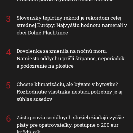
Slovenský teplotný rekord je rekordom celej
strednej Európy: Najvyššiu hodnotu namerali v
obci Dolné Plachtince
Dovolenka sa zmenila na nočnú moru.
Namiesto oddychu prišli štípance, neporiadok
a podozrenie na ploštice
Chcete klimatizáciu, ale bývate v bytovke?
Rozhodnutie vlastníka nestačí, potrebný je aj
súhlas susedov
Zástupcovia sociálnych služieb žiadajú vyššie
platy pre opatrovateľky, postupne o 200 eur
každý rok