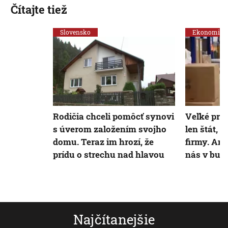
Čítajte tiež
Slovensko
Ekonomika
Rodičia chceli pomôcť synovi
Veľké pre
s úverom založením svojho
len štát, 
domu. Teraz im hrozí, že
firmy. Anal
prídu o strechu nad hlavou
nás v bud
Najčítanejšie