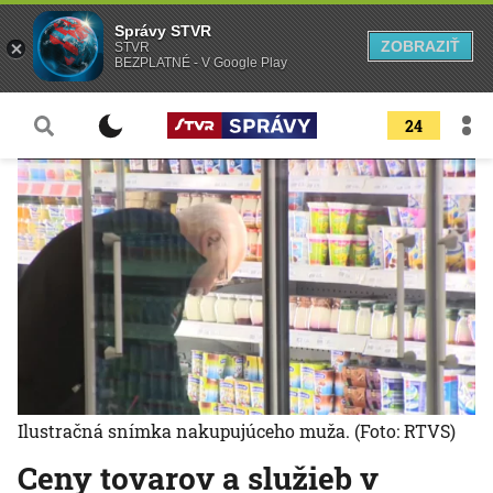
Správy STVR
ZOBRAZIŤ
STVR
BEZPLATNÉ - V Google Play
24
Ilustračná snímka nakupujúceho muža.
(Foto: RTVS)
Ceny tovarov a služieb v