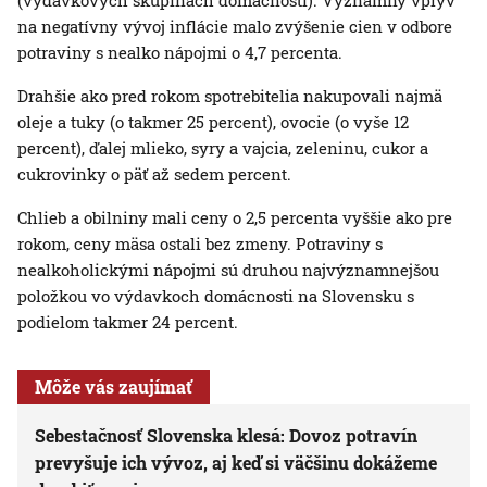
(výdavkových skupinách domácností). Významný vplyv
na negatívny vývoj inflácie malo zvýšenie cien v odbore
potraviny s nealko nápojmi o 4,7 percenta.
Drahšie ako pred rokom spotrebitelia nakupovali najmä
oleje a tuky (o takmer 25 percent), ovocie (o vyše 12
percent), ďalej mlieko, syry a vajcia, zeleninu, cukor a
cukrovinky o päť až sedem percent.
Chlieb a obilniny mali ceny o 2,5 percenta vyššie ako pre
rokom, ceny mäsa ostali bez zmeny. Potraviny s
nealkoholickými nápojmi sú druhou najvýznamnejšou
položkou vo výdavkoch domácnosti na Slovensku s
podielom takmer 24 percent.
Môže vás zaujímať
Sebestačnosť Slovenska klesá: Dovoz potravín
prevyšuje ich vývoz, aj keď si väčšinu dokážeme