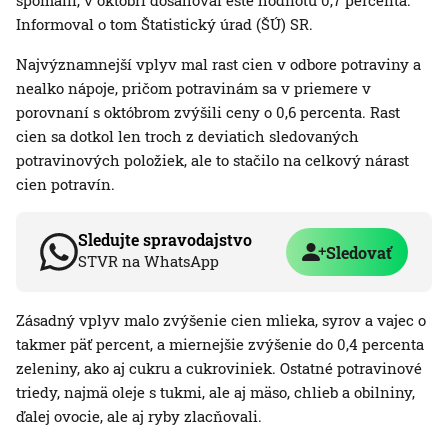
spomalil, v októbri dosahoval ešte hodnotu 0,7 percenta.
Informoval o tom Štatistický úrad (ŠÚ) SR.
Najvýznamnejší vplyv mal rast cien v odbore potraviny a
nealko nápoje, pričom potravinám sa v priemere v
porovnaní s októbrom zvýšili ceny o 0,6 percenta. Rast
cien sa dotkol len troch z deviatich sledovaných
potravinových položiek, ale to stačilo na celkový nárast
cien potravín.
Sledujte spravodajstvo
Sledovať
STVR na WhatsApp
Zásadný vplyv malo zvýšenie cien mlieka, syrov a vajec o
takmer päť percent, a miernejšie zvýšenie do 0,4 percenta
zeleniny, ako aj cukru a cukroviniek. Ostatné potravinové
triedy, najmä oleje s tukmi, ale aj mäso, chlieb a obilniny,
ďalej ovocie, ale aj ryby zlacňovali.