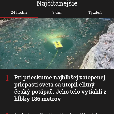
Najčítanejšie
24 hodín
3 dni
Týždeň
Pri prieskume najhlbšej zatopenej
priepasti sveta sa utopil elitný
český potápač. Jeho telo vytiahli z
hĺbky 186 metrov