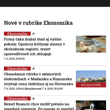
Nové v rubrike Ekonomika
Ekonomika
Firmy čaká drahší štart aj vyššie
pokuty: Opozícia kritizuje zmeny v
obchodnom registri, rezort
spravodlivosti ich obhajuje
7. 8. 2026, 19:25:26
Ekonomika
Obmedzená výroba v atómových
elektrárňach v Maďarsku a Rumunsku
zvyšuje ceny elektriny aj na Slovensku
AKTUALIZOVANÉ
7. 8. 2026, 11:59:41
Aktualizované:
7. 8. 2026, 19:21:00
Ekonomika
Rezort financií chce znížiť prémiu na
stavebné sporenie. Po novom si sporiteľ