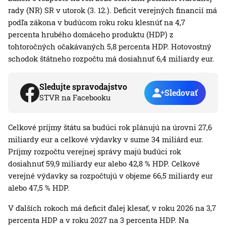
rady (NR) SR v utorok (3. 12.). Deficit verejných financií má
podľa zákona v budúcom roku roku klesnúť na 4,7
percenta hrubého domáceho produktu (HDP) z
tohtoročných očakávaných 5,8 percenta HDP. Hotovostný
schodok štátneho rozpočtu má dosiahnuť 6,4 miliardy eur.
Sledujte spravodajstvo
Sledovať
STVR na Facebooku
Celkové príjmy štátu sa budúci rok plánujú na úrovni 27,6
miliardy eur a celkové výdavky v sume 34 miliárd eur.
Príjmy rozpočtu verejnej správy majú budúci rok
dosiahnuť 59,9 miliardy eur alebo 42,8 % HDP. Celkové
verejné výdavky sa rozpočtujú v objeme 66,5 miliardy eur
alebo 47,5 % HDP.
V ďalších rokoch má deficit ďalej klesať, v roku 2026 na 3,7
percenta HDP a v roku 2027 na 3 percenta HDP. Na