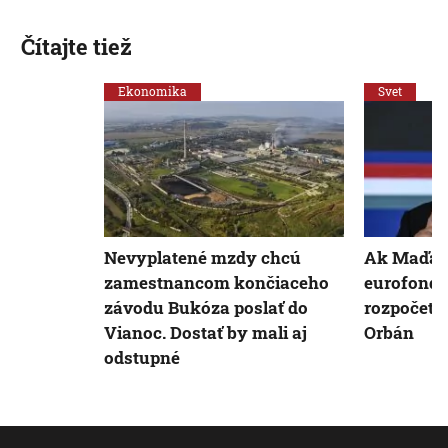
Čítajte tiež
Ekonomika
Svet
Nevyplatené mzdy chcú
Ak Maďar
zamestnancom končiaceho
eurofondy
závodu Bukóza poslať do
rozpočet E
Vianoc. Dostať by mali aj
Orbán
odstupné