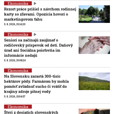
Ekonomika
Rezort práce prišiel s návrhom rodinnej
karty so zľavami. Opozícia hovorí o
marketingovom ťahu
5. 8. 2026, 19:14:20
Ekonomika
Seniori sa začínajú zaujímať o
rodičovský príspevok od detí. Daňový
úrad ani Sociálna poisťovňa im
informácie nedajú
5. 8. 2026, 19:08:24
Ekonomika
Na Slovensku zarastá 300-tisíc
hektárov pôdy. Farmárom by mohla
pomôcť zvládnuť sucho či vrátiť do
krajiny zdroje pitnej vody
5. 8. 2026, 15:04:57
Ekonomika
Štyri z desiatich slovenských