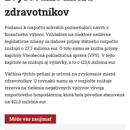
zdravotníkov
Poslanci k rozpočtu schválili pozmeňujúci návrh z
finančného výboru. Vzhľadom na niektoré nedávne
legislatívne zmeny sa daňové príjmy štátneho rozpočtu
znižujú o 27,7 milióna eur. O túto sumu sa znížia príjmy
kapitoly Všeobecná pokladničná správa (VPS). V tejto
kapitole sa znižujú aj výdavky, a to o 123,6 milióna eur.
Väčšina týchto peňazí je určená na zvyšovanie miezd
zdravotníkov. O rovnakú sumu sa v rozpočte znižuje
rezerva na riešenie negatívnych vplyvov vývoja
rozpočtového hospodárenia, ktorá bola pôvodne stanovená
na 421,5 milióna eur.
Môže vás zaujímať