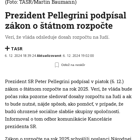
(Foto: TASR/Martin Baumann)
Prezident Pellegrini podpísal
zákon o štátnom rozpočte
Verí, že vláda odsleduje dosah rozpočtu na ľudí.
TASR
6. 12. 2024 18:39:24
Aktualizované:
6. 12. 2024 19:02:00
Odlož na neskôr
Prezident SR Peter Pellegrini podpísal v piatok (6. 12.)
zákon o štátnom rozpočte na rok 2025. Verí, že vláda bude
počas roka pozorne sledovať dosahy rozpočtu na ľudí a ak
to bude nutné, nájde spôsob, ako pomôcť, v prípade, že
budú ohrozené sociálne slabšie skupiny spoločnosti.
Informoval o tom odbor komunikácie Kancelárie
prezidenta SR.
Zákon o rozpočte na rok 2025 schválili poslanci Národnej