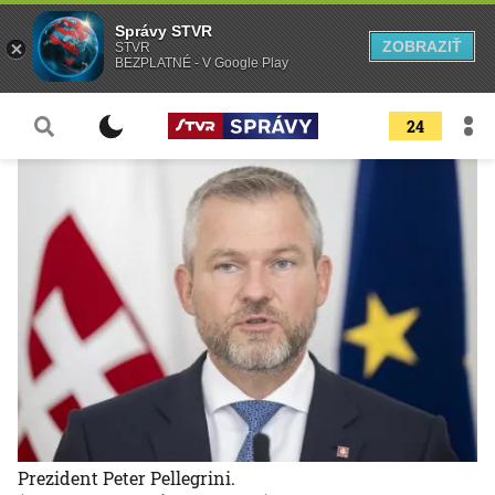
Správy STVR
ZOBRAZIŤ
STVR
BEZPLATNÉ - V Google Play
24
Prezident Peter Pellegrini.