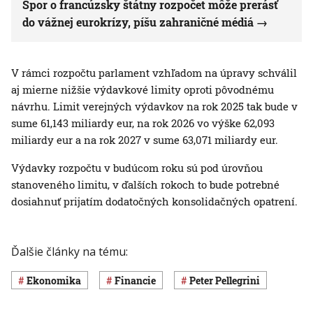
Spor o francúzsky štátny rozpočet môže prerásť
do vážnej eurokrízy, píšu zahraničné médiá
V rámci rozpočtu parlament vzhľadom na úpravy schválil
aj mierne nižšie výdavkové limity oproti pôvodnému
návrhu. Limit verejných výdavkov na rok 2025 tak bude v
sume 61,143 miliardy eur, na rok 2026 vo výške 62,093
miliardy eur a na rok 2027 v sume 63,071 miliardy eur.
Výdavky rozpočtu v budúcom roku sú pod úrovňou
stanoveného limitu, v ďalších rokoch to bude potrebné
dosiahnuť prijatím dodatočných konsolidačných opatrení.
Ďalšie články na tému:
ekonomika
Financie
Peter Pellegrini