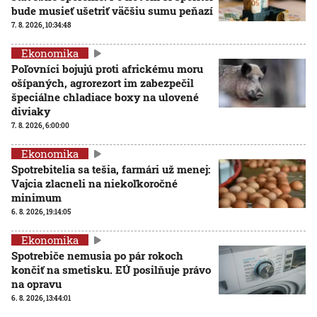
bude musieť ušetriť väčšiu sumu peňazí
7. 8. 2026, 10:34:48
Ekonomika
Poľovníci bojujú proti africkému moru
ošípaných, agrorezort im zabezpečil
špeciálne chladiace boxy na ulovené
diviaky
7. 8. 2026, 6:00:00
Ekonomika
Spotrebitelia sa tešia, farmári už menej:
Vajcia zlacneli na niekoľkoročné
minimum
6. 8. 2026, 19:14:05
Ekonomika
Spotrebiče nemusia po pár rokoch
končiť na smetisku. EÚ posilňuje právo
na opravu
6. 8. 2026, 13:44:01