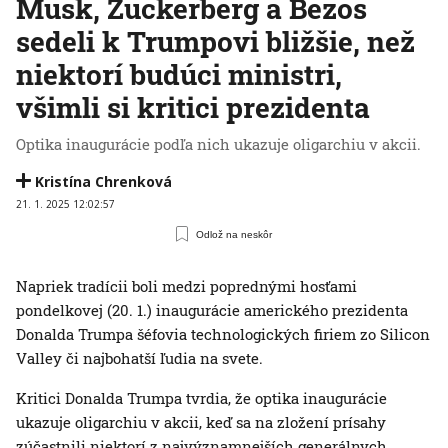
Musk, Zuckerberg a Bezos
sedeli k Trumpovi bližšie, než
niektorí budúci ministri,
všimli si kritici prezidenta
Optika inaugurácie podľa nich ukazuje oligarchiu v akcii.
Kristína Chrenková
21. 1. 2025 12:02:57
Odlož na neskôr
Napriek tradícii boli medzi poprednými hosťami
pondelkovej (20. 1.) inaugurácie amerického prezidenta
Donalda Trumpa šéfovia technologických firiem zo Silicon
Valley či najbohatší ľudia na svete.
Kritici Donalda Trumpa tvrdia, že optika inaugurácie
ukazuje oligarchiu v akcii, keď sa na zložení prísahy
zúčastnili niektorí z najvýznamnejších generálnych