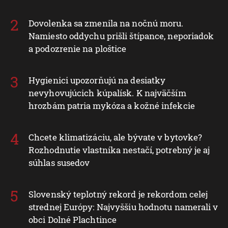
Dovolenka sa zmenila na nočnú moru.
Namiesto oddychu prišli štípance, neporiadok
a podozrenie na ploštice
Hygienici upozorňujú na desiatky
nevyhovujúcich kúpalísk. K najväčším
hrozbám patria mykóza a kožné infekcie
Chcete klimatizáciu, ale bývate v bytovke?
Rozhodnutie vlastníka nestačí, potrebný je aj
súhlas susedov
Slovenský teplotný rekord je rekordom celej
strednej Európy: Najvyššiu hodnotu namerali v
obci Dolné Plachtince