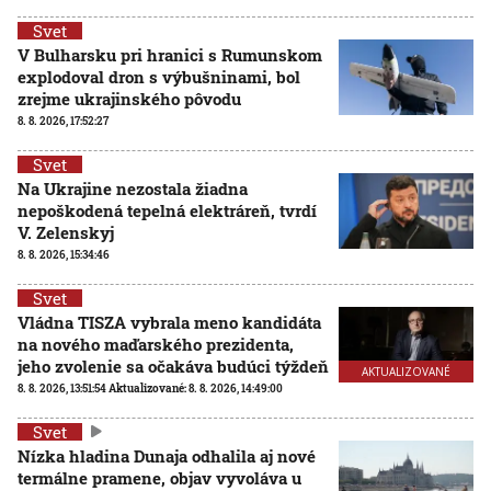
Svet
V Bulharsku pri hranici s Rumunskom
explodoval dron s výbušninami, bol
zrejme ukrajinského pôvodu
8. 8. 2026, 17:52:27
Svet
Na Ukrajine nezostala žiadna
nepoškodená tepelná elektráreň, tvrdí
V. Zelenskyj
8. 8. 2026, 15:34:46
Svet
Vládna TISZA vybrala meno kandidáta
na nového maďarského prezidenta,
jeho zvolenie sa očakáva budúci týždeň
AKTUALIZOVANÉ
8. 8. 2026, 13:51:54
Aktualizované:
8. 8. 2026, 14:49:00
Svet
Nízka hladina Dunaja odhalila aj nové
termálne pramene, objav vyvoláva u