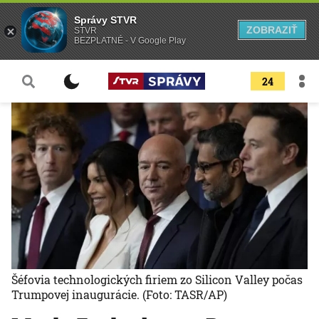
Správy STVR
ZOBRAZIŤ
STVR
BEZPLATNÉ - V Google Play
24
Šéfovia technologických firiem zo Silicon Valley počas
Trumpovej inaugurácie.
(Foto: TASR/AP)