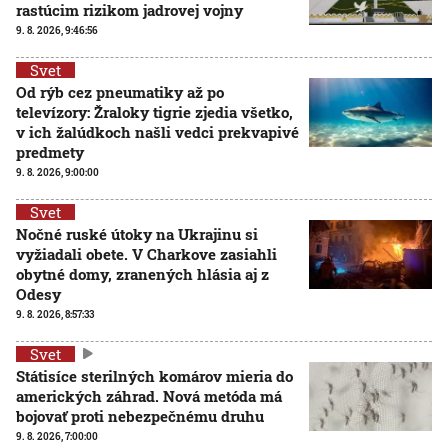
rastúcim rizikom jadrovej vojny
9. 8. 2026, 9:46:56
Svet
Od rýb cez pneumatiky až po
televízory: Žraloky tigrie zjedia všetko,
v ich žalúdkoch našli vedci prekvapivé
predmety
9. 8. 2026, 9:00:00
Svet
Nočné ruské útoky na Ukrajinu si
vyžiadali obete. V Charkove zasiahli
obytné domy, zranených hlásia aj z
Odesy
9. 8. 2026, 8:57:33
Svet
Státisíce sterilných komárov mieria do
amerických záhrad. Nová metóda má
bojovať proti nebezpečnému druhu
9. 8. 2026, 7:00:00