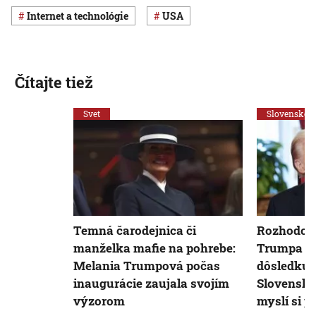
internet a technológie
USA
Čítajte tiež
Svet
Slovensko
Temná čarodejnica či
Rozhodov
manželka mafie na pohrebe:
Trumpa s
Melania Trumpová počas
dôsledku 
inaugurácie zaujala svojím
Slovenska
výzorom
myslí si p