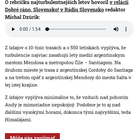
O rebríčku najturbulentnejších letov hovoril
v relácii
Dobré ráno, Slovensko! v Rádiu Slovensko
redaktor
Michal Dzúrik:
Z údajov o 10-tisíc trasách a o 550 letiskách vyplýva, že
turbulencie najviac zasahujú lety medzi argentínskym
mestom Mendosa a metropolou Čile – Santiagom. Na
druhom mieste je trasa z argentínskej Cordoby do Santiaga
a na treťom opäť z argentínskej Mendosy do mesta Salta v
tej istej krajine.
Z údajov vyplýva minimálne to, že vzduch nad pohorím
Andy je mimoriadne nepokojný. Podobne je to aj nad
ďalšími vysokými horami, dokonca tými najvyššími, teda
Himalájami.
Môže vás zaujímať