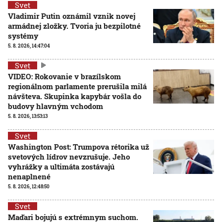
Svet
Vladimir Putin oznámil vznik novej
armádnej zložky. Tvoria ju bezpilotné
systémy
5. 8. 2026, 14:47:04
Svet
VIDEO: Rokovanie v brazílskom
regionálnom parlamente prerušila milá
návšteva. Skupinka kapybár vošla do
budovy hlavným vchodom
5. 8. 2026, 13:53:13
Svet
Washington Post: Trumpova rétorika už
svetových lídrov nevzrušuje. Jeho
vyhrážky a ultimáta zostávajú
nenaplnené
5. 8. 2026, 12:48:50
Svet
Maďari bojujú s extrémnym suchom.