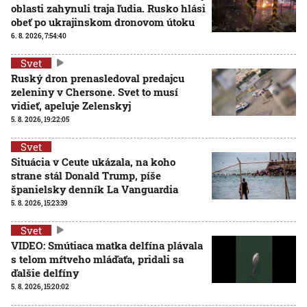
oblasti zahynuli traja ľudia. Rusko hlási
obeť po ukrajinskom dronovom útoku
6. 8. 2026, 7:54:40
Svet
Ruský dron prenasledoval predajcu
zeleniny v Chersone. Svet to musí
vidieť, apeluje Zelenskyj
5. 8. 2026, 19:22:05
Svet
Situácia v Ceute ukázala, na koho
strane stál Donald Trump, píše
španielsky denník La Vanguardia
5. 8. 2026, 15:23:39
Svet
VIDEO: Smútiaca matka delfína plávala
s telom mŕtveho mláďaťa, pridali sa
ďalšie delfíny
5. 8. 2026, 15:20:02