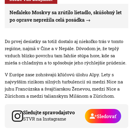
Neďaleko Moskvy sa zrútilo lietadlo, skúšobný let
po oprave neprežila celá posádka
Do prvej desiatky sa totiž dostalo aj niekoľko trás v tomto
regióne, najmä v Číne a v Nepále. Dôvodom je, že teplý
vzduch blízko povrchu tam ľahšie stúpa hore, kde sa
mieša s chladným a to spôsobuje jeho rýchlejšie prúdenie.
V Európe zase zohrávajú kľúčovú úlohu Alpy. Lety s
najvyšším rizikom silných turbulencií sú medzi Nice na
juhu Francúzska a švajčiarskou Ženevou, medzi Nice a
Zürichom a medzi talianskym Milánom a Zürichom.
Sledujte spravodajstvo
Sledovať
STVR na Instagrame