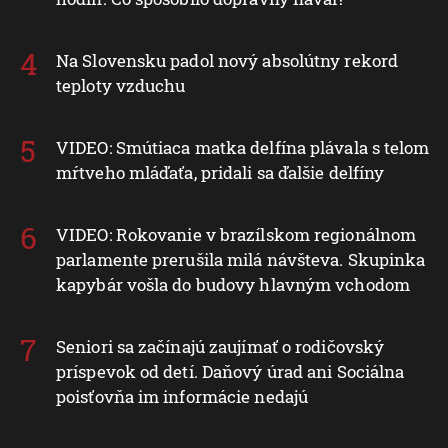
Na Slovensku padol nový absolútny rekord
teploty vzduchu
VIDEO: Smútiaca matka delfína plávala s telom
mŕtveho mláďaťa, pridali sa ďalšie delfíny
VIDEO: Rokovanie v brazílskom regionálnom
parlamente prerušila milá návšteva. Skupinka
kapybár vošla do budovy hlavným vchodom
Seniori sa začínajú zaujímať o rodičovský
príspevok od detí. Daňový úrad ani Sociálna
poisťovňa im informácie nedajú