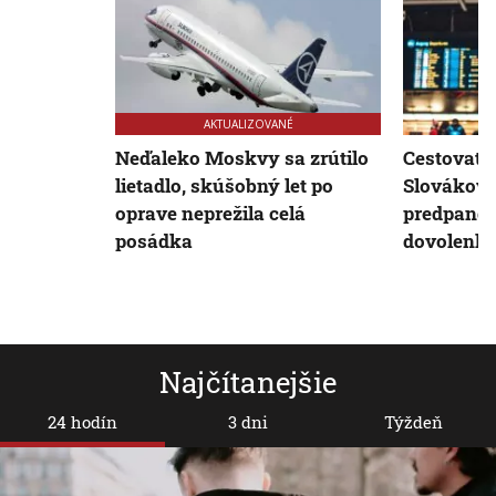
AKTUALIZOVANÉ
Neďaleko Moskvy sa zrútilo
Cestovate
lietadlo, skúšobný let po
Slovákov 
oprave neprežila celá
predpande
posádka
dovolenku
Najčítanejšie
24 hodín
3 dni
Týždeň