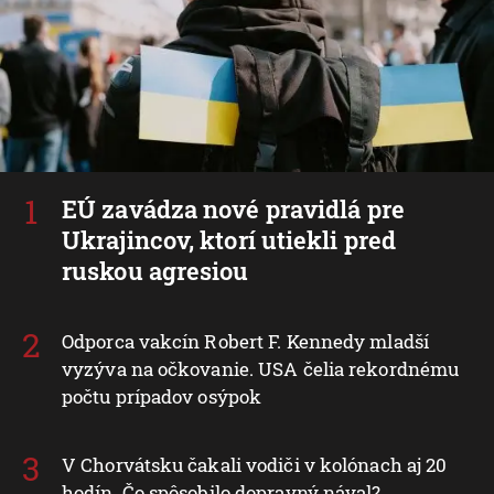
EÚ zavádza nové pravidlá pre
Ukrajincov, ktorí utiekli pred
ruskou agresiou
Odporca vakcín Robert F. Kennedy mladší
vyzýva na očkovanie. USA čelia rekordnému
počtu prípadov osýpok
V Chorvátsku čakali vodiči v kolónach aj 20
hodín. Čo spôsobilo dopravný nával?