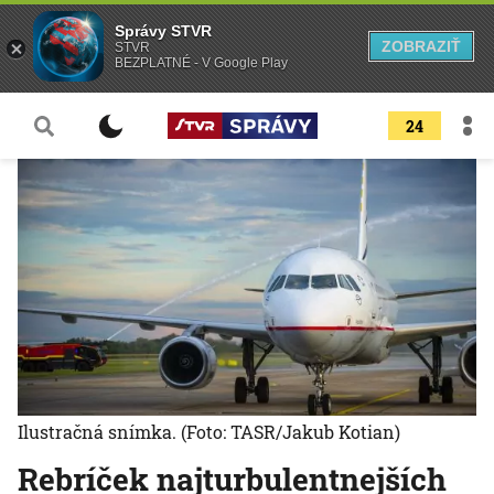
Správy STVR
ZOBRAZIŤ
STVR
BEZPLATNÉ - V Google Play
24
Ilustračná snímka.
(Foto: TASR/Jakub Kotian)
Rebríček najturbulentnejších