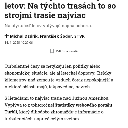
letov: Na týchto trasách to so
strojmi trasie najviac
Na plynulosť letov vplývajú najmä pohoria.
Michal Dzúrik
,
František Šodor
,
STVR
14. 1. 2025 10:27:06
Odlož na neskôr
Turbulentné časy sa netýkajú len politiky alebo
ekonomickej situácie, ale aj leteckej dopravy. Tisícky
kilometrov nad zemou je vzduch čoraz nepokojnejší a
niektoré oblasti majú, takpovediac, navrch.
S lietadlami to najviac trasie nad Južnou Amerikou.
Vyplýva to z tohtoročnej
štatistiky webového portálu
Turbli
, ktorý dlhodobo zhromažďuje informácie o
turbulenciách naprieč celým svetom.