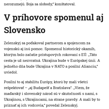
nerozumejú. Boja sa slobody,“ konštatoval.
V príhovore spomenul aj
Slovensko
Zelenskyj sa poďakoval partnerom a spojencom za
vojenskú aj inú pomoc. Spomenul historický okamih,
ktorým bolo začatie prístupových rokovaní s EÚ. „Táto
cesta je už nezvratná. Ukrajina bude v Európskej únii. A
jedného dňa bude Ukrajina v NATO a posilní Alianciu,“
uviedol.
Posilní to aj stabilitu Európy, ktorú by mali všetci
rešpektovať – „aj Budapešť a Bratislava“. „Viem, že
maďarský i slovenský národ sú v skutočnosti s nami, s
Ukrajinou, s Ukrajincami, na strane pravdy. A mali by to
priznať aj ich vodcovia,“ povedal Zelenskyj.