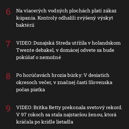
Na viacerých vodných plochách platí zákaz
kúpania. Kontroly odhalili zvýšený výskyt
baktérií
VIDEO: Dunajská Streda utŕžila v holandskom
Twente debakel, v domácej odvete sa bude
pokúšať o nemožné
Po horúčavách hrozia búrky: V desiatich
okresoch večer, v značnej časti Slovenska
počas piatka
VIDEO: Britka Betty prekonala svetový rekord.
V 97 rokoch sa stala najstaršou ženou, ktorá
kráčala po krídle lietadla