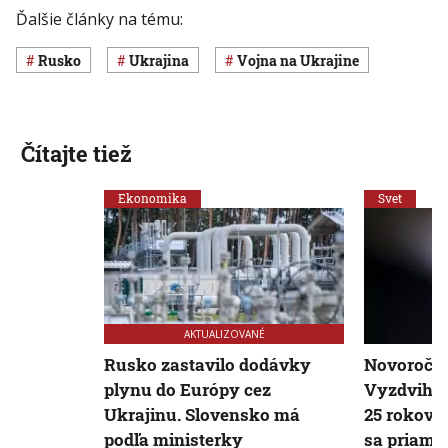
Ďalšie články na tému:
Rusko
Ukrajina
vojna na Ukrajine
Čítajte tiež
Ekonomika
Svet
AKTUALIZOVANÉ
Rusko zastavilo dodávky
Novoročný 
plynu do Európy cez
Vyzdvihol
Ukrajinu. Slovensko má
25 rokov s
podľa ministerky
sa priamo