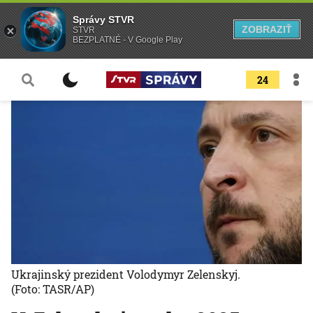
Správy STVR
ZOBRAZIŤ
STVR
BEZPLATNÉ - V Google Play
24
Ukrajinský prezident Volodymyr Zelenskyj.
(Foto: TASR/AP)