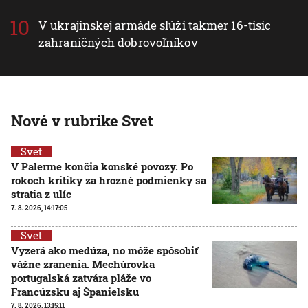
V ukrajinskej armáde slúži takmer 16-tisíc
zahraničných dobrovoľníkov
Nové v rubrike Svet
Svet
V Palerme končia konské povozy. Po
rokoch kritiky za hrozné podmienky sa
stratia z ulíc
7. 8. 2026, 14:17:05
Svet
Vyzerá ako medúza, no môže spôsobiť
vážne zranenia. Mechúrovka
portugalská zatvára pláže vo
Francúzsku aj Španielsku
7. 8. 2026, 13:15:11