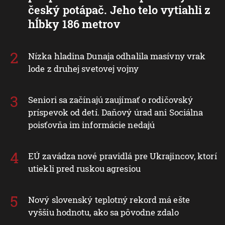
český potápač. Jeho telo vytiahli z
hĺbky 186 metrov
Nízka hladina Dunaja odhalila masívny vrak
lode z druhej svetovej vojny
Seniori sa začínajú zaujímať o rodičovský
príspevok od detí. Daňový úrad ani Sociálna
poisťovňa im informácie nedajú
EÚ zavádza nové pravidlá pre Ukrajincov, ktorí
utiekli pred ruskou agresiou
Nový slovenský teplotný rekord má ešte
vyššiu hodnotu, ako sa pôvodne zdalo