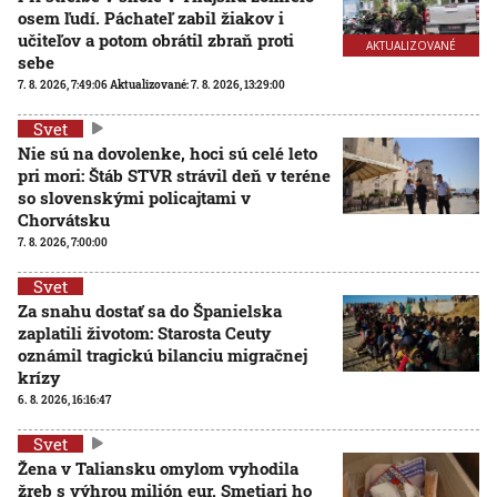
osem ľudí. Páchateľ zabil žiakov i
učiteľov a potom obrátil zbraň proti
AKTUALIZOVANÉ
sebe
7. 8. 2026, 7:49:06
Aktualizované:
7. 8. 2026, 13:29:00
Svet
Nie sú na dovolenke, hoci sú celé leto
pri mori: Štáb STVR strávil deň v teréne
so slovenskými policajtami v
Chorvátsku
7. 8. 2026, 7:00:00
Svet
Za snahu dostať sa do Španielska
zaplatili životom: Starosta Ceuty
oznámil tragickú bilanciu migračnej
krízy
6. 8. 2026, 16:16:47
Svet
Žena v Taliansku omylom vyhodila
žreb s výhrou milión eur. Smetiari ho