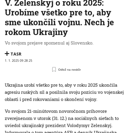
V. Zelenskyj o roku 2025:
Urobíme všetko pre to, aby
sme ukončili vojnu. Nech je
rokom Ukrajiny
Vo svojom prejave spomenul aj Slovensko.
TASR
1. 1. 2025 09:28:25
Odlož na neskôr
Ukrajina urobí všetko pre to, aby v roku 2025 ukončila
agresiu ruských síl a posilnila svoju pozíciu vo vojenskej
oblasti i pred rokovaniami o skončení vojny.
Vo svojom 21-minútovom novoročnom príhovore
zverejnenom v utorok (31. 12.) na sociálnych sieťach to
uviedol ukrajinský prezident Volodymyr Zelenskyj.
Informovala o tom agentúra AFP a denník Ukrajinska