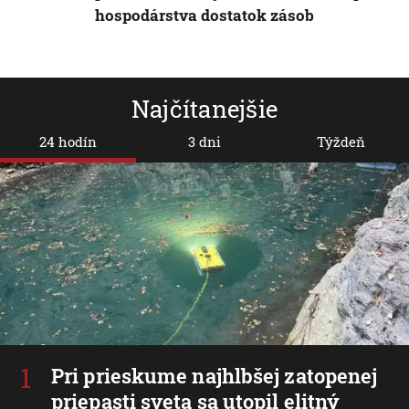
hospodárstva dostatok zásob
Najčítanejšie
24 hodín
3 dni
Týždeň
Pri prieskume najhlbšej zatopenej
priepasti sveta sa utopil elitný