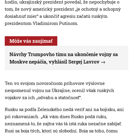
hodín, ukrajinský prezident povedal, že nepochybuje o
tom, že nový americký prezident „je ochotný a schopný
dosiahnuť mier“ a ukončiť agresiu začatú ruským
prezidentom Vladimirom Putinom.
Môže vás zaujímať
Návrhy Trumpovho tímu na ukončenie vojny sa
Moskve nepáčia, vyhlásil Sergej Lavrov
Ten vo svojom novoročnom príhovore výslovne
nespomenul vojnu na Ukrajine, ocenil však ruských
vojakov za ich „odvahu a statočnosť“.
Rusku sa podľa Zelenského nedá veriť ani na bojisku, ani
pri rokovaniach. „Ak vám dnes Rusko podá ruku,
neznamená to, že zajtra vás tá istá ruka nezačne zabíjať.
Rusi sa boja tých, ktorí sú slobodní. Boja sa toho, čomu