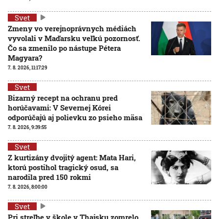
Svet
Zmeny vo verejnoprávnych médiách
vyvolali v Maďarsku veľkú pozornosť.
Čo sa zmenilo po nástupe Pétera
Magyara?
7. 8. 2026, 11:17:29
Svet
Bizarný recept na ochranu pred
horúčavami: V Severnej Kórei
odporúčajú aj polievku zo psieho mäsa
7. 8. 2026, 9:39:55
Svet
Z kurtizány dvojitý agent: Mata Hari,
ktorú postihol tragický osud, sa
narodila pred 150 rokmi
7. 8. 2026, 8:00:00
Svet
Pri streľbe v škole v Thajsku zomrelo