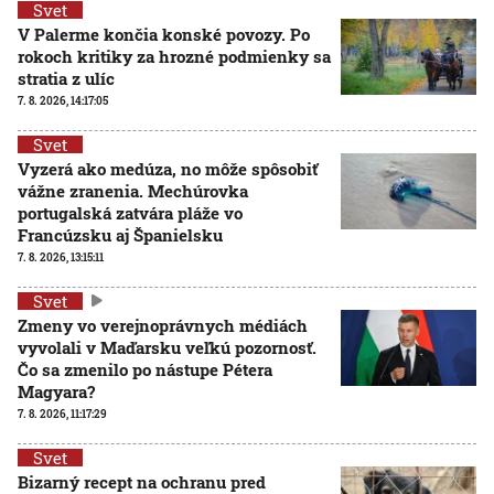
Svet
V Palerme končia konské povozy. Po
rokoch kritiky za hrozné podmienky sa
stratia z ulíc
7. 8. 2026, 14:17:05
Svet
Vyzerá ako medúza, no môže spôsobiť
vážne zranenia. Mechúrovka
portugalská zatvára pláže vo
Francúzsku aj Španielsku
7. 8. 2026, 13:15:11
Svet
Zmeny vo verejnoprávnych médiách
vyvolali v Maďarsku veľkú pozornosť.
Čo sa zmenilo po nástupe Pétera
Magyara?
7. 8. 2026, 11:17:29
Svet
Bizarný recept na ochranu pred