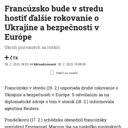
Francúzsko bude v stredu
hostiť ďalšie rokovanie o
Ukrajine a bezpečnosti v
Európe
Okruh pozvaných sa rozšíri.
ČTK
18. 2. 2025 18:03:44
Aktualizované:
18. 2. 2025 19:08:00
Odlož na neskôr
Francúzsko v stredu (19. 2.) usporiada druhé rokovanie o
Ukrajine a bezpečnosti v Európe. S odvolaním sa na
diplomatické zdroje o tom v utorok (18. 2.) informovala
agentúra Reuters.
Pondelkovú (17. 2.) schôdzku obmedzil francúzsky
prezident Emmanuel Macron iba na niekoľko európskych