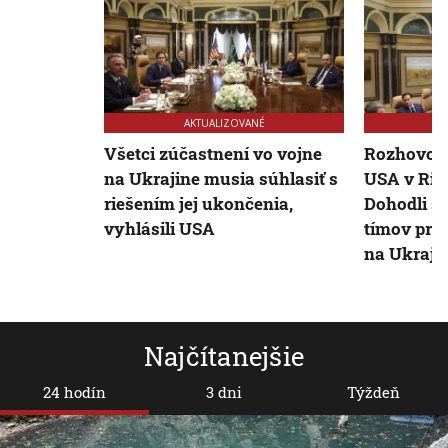
AKTUALIZOVANÉ
Všetci zúčastnení vo vojne
Rozhovor
na Ukrajine musia súhlasiť s
USA v Rijá
riešením jej ukončenia,
Dohodli s
vyhlásili USA
tímov pre
na Ukraji
Najčítanejšie
24 hodín
3 dni
Týždeň