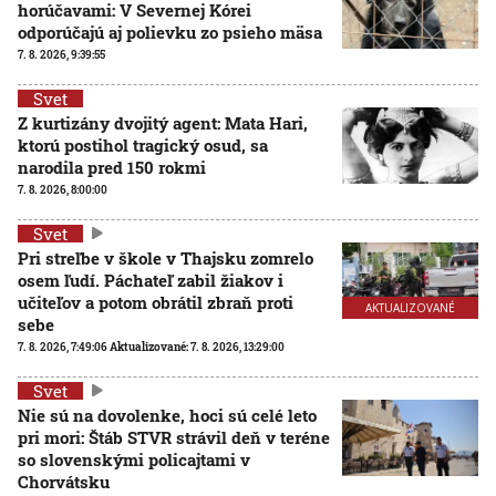
horúčavami: V Severnej Kórei
odporúčajú aj polievku zo psieho mäsa
7. 8. 2026, 9:39:55
Svet
Z kurtizány dvojitý agent: Mata Hari,
ktorú postihol tragický osud, sa
narodila pred 150 rokmi
7. 8. 2026, 8:00:00
Svet
Pri streľbe v škole v Thajsku zomrelo
osem ľudí. Páchateľ zabil žiakov i
učiteľov a potom obrátil zbraň proti
AKTUALIZOVANÉ
sebe
7. 8. 2026, 7:49:06
Aktualizované:
7. 8. 2026, 13:29:00
Svet
Nie sú na dovolenke, hoci sú celé leto
pri mori: Štáb STVR strávil deň v teréne
so slovenskými policajtami v
Chorvátsku