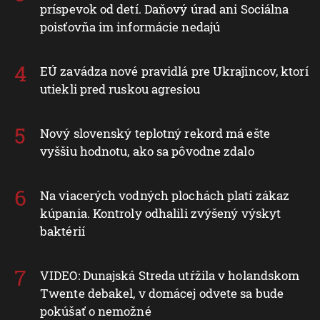
príspevok od detí. Daňový úrad ani Sociálna
poisťovňa im informácie nedajú
EÚ zavádza nové pravidlá pre Ukrajincov, ktorí
utiekli pred ruskou agresiou
Nový slovenský teplotný rekord má ešte
vyššiu hodnotu, ako sa pôvodne zdalo
Na viacerých vodných plochách platí zákaz
kúpania. Kontroly odhalili zvýšený výskyt
baktérií
VIDEO: Dunajská Streda utŕžila v holandskom
Twente debakel, v domácej odvete sa bude
pokúšať o nemožné