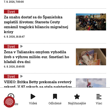
7. 8. 2026, 7:00:00
Svet
Za snahu dostať sa do Španielska
zaplatili životom: Starosta Ceuty
oznámil tragickú bilanciu migračnej
krízy
6. 8. 2026, 16:16:47
Svet
Žena v Taliansku omylom vyhodila
žreb s výhrou milión eur. Smetiari ho
hľadali dva dni
6. 8. 2026, 15:49:55
Svet
VIDEO: Britka Betty prekonala svetový
rekord. V 97 rokoch sa stala najstaršou
ženou, ktorá kráčala po krídle lietadla
6. 8. 2026, 15:40:24
Viac
Videá
Odložené
Najčítanejšie
Po minúte
Svet