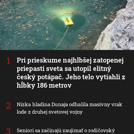
Pri prieskume najhlbšej zatopenej
priepasti sveta sa utopil elitný
český potápač. Jeho telo vytiahli z
hĺbky 186 metrov
Nízka hladina Dunaja odhalila masívny vrak
lode z druhej svetovej vojny
Seniori sa začínajú zaujímať o rodičovský