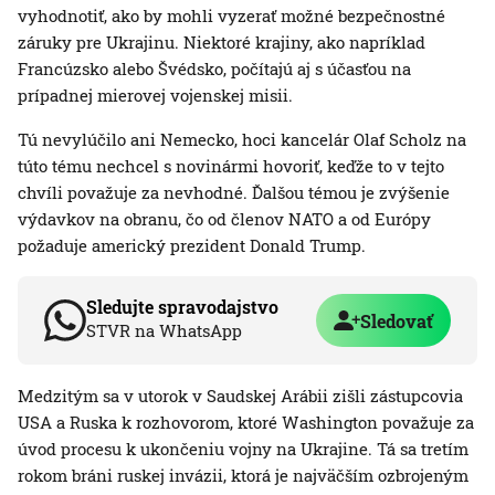
vyhodnotiť, ako by mohli vyzerať možné bezpečnostné
záruky pre Ukrajinu. Niektoré krajiny, ako napríklad
Francúzsko alebo Švédsko, počítajú aj s účasťou na
prípadnej mierovej vojenskej misii.
Tú nevylúčilo ani Nemecko, hoci kancelár Olaf Scholz na
túto tému nechcel s novinármi hovoriť, keďže to v tejto
chvíli považuje za nevhodné. Ďalšou témou je zvýšenie
výdavkov na obranu, čo od členov NATO a od Európy
požaduje americký prezident Donald Trump.
Sledujte spravodajstvo
Sledovať
STVR na WhatsApp
Medzitým sa v utorok v Saudskej Arábii zišli zástupcovia
USA a Ruska k rozhovorom, ktoré Washington považuje za
úvod procesu k ukončeniu vojny na Ukrajine. Tá sa tretím
rokom bráni ruskej invázii, ktorá je najväčším ozbrojeným