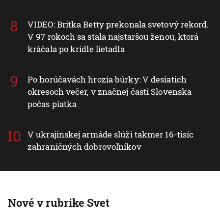
VIDEO: Britka Betty prekonala svetový rekord.
V 97 rokoch sa stala najstaršou ženou, ktorá
kráčala po krídle lietadla
Po horúčavách hrozia búrky: V desiatich
okresoch večer, v značnej časti Slovenska
počas piatka
V ukrajinskej armáde slúži takmer 16-tisíc
zahraničných dobrovoľníkov
Nové v rubrike Svet